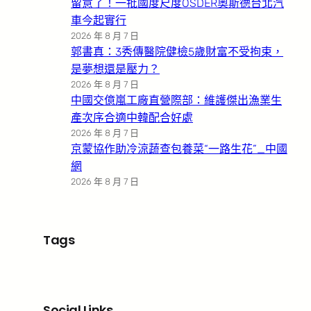
留意了！一批國度尺度OSDER奧斯德台北汽
車今起實行
2026 年 8 月 7 日
郭書真：3秀傳醫院健檢5歲財富不受拘束，
是夢想還是壓力？
2026 年 8 月 7 日
中國交億嵐工廠直營際部：維護傑出漁業生
產次序合適中韓配合好處
2026 年 8 月 7 日
京蒙協作助冷涼蔬查包養菜“一路生花”_中國
網
2026 年 8 月 7 日
Tags
Social Links