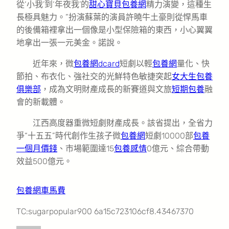
從‘小我’到‘年夜我’的
甜心寶貝包養網
精力演變，這種生
長極具魅力。”扮演蘇葉的演員許曉牛土豪則從悍馬車
的後備箱裡拿出一個像是小型保險箱的東西，小心翼翼
地拿出一張一元美金。諾說。
近年來，微
包養網dcard
短劇以輕
包養網
量化、快
節拍、布衣化、強社交的光鮮特色敏捷突起
女大生包養
俱樂部
，成為文明財產成長的新賽道與文旅
短期包養
融
會的新載體。
江西高度器重微短劇財產成長。該省提出，全省力
爭“十五五”時代創作生孩子微
包養網
短劇10000部
包養
一個月價錢
、市場範圍達15
包養感情
0億元、綜合帶動
效益500億元。
包養網車馬費
TC:sugarpopular900 6a15c723106cf8.43467370