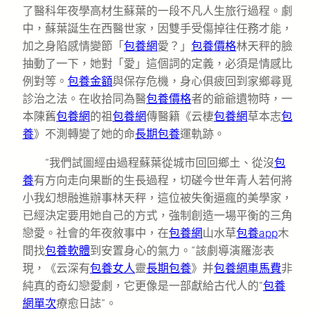
了醫科年夜學高材生蘇葉的一段不凡人生旅行過程。劇
中，蘇葉誕生在西醫世家，因雙手受傷掉往任務才能，
加之身陷感情變節「
包養網
愛？」
包養價格
林天秤的臉
抽動了一下，她對「愛」這個詞的定義，必須是情感比
例對等。
包養金額
與保存危機，身心俱疲回到家鄉尋覓
診治之法。在收拾同為醫
包養價格
者的爺爺遺物時，一
本陳舊
包養網
的祖
包養網
傳醫籍《云棲
包養網
草本志
包
養
》不測轉變了她的命
長期包養
運軌跡。
“我們試圖經由過程蘇葉從城市回回鄉土、從沒
包
養
有方向走向果斷的生長過程，切磋今世年青人若何將
小我幻想融進辦事林天秤，這位被失衡逼瘋的美學家，
已經決定要用她自己的方式，強制創造一場平衡的三角
戀愛。社會的年夜敘事中，在
包養網
山水草
包養app
木
間找
包養軟體
到安置身心的氣力。”該劇導演羅澎表
現，《云深有
包養女人
靈
長期包養
》并
包養網車馬費
非
純真的奇幻戀愛劇，它更像是一部獻給古代人的“
包養
網單次
療愈日誌”。