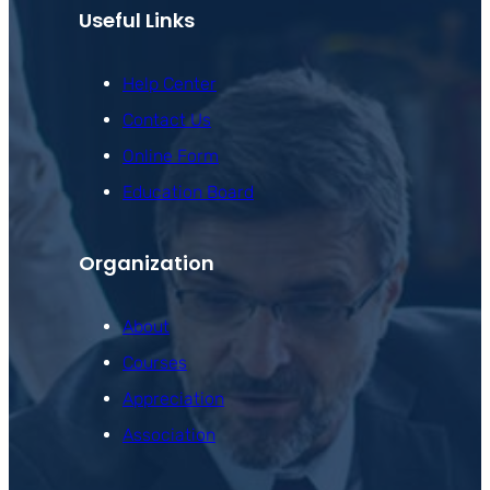
Useful Links
Help Center
Contact Us
Online Form
Education Board
Organization
About
Courses
Appreciation
Association