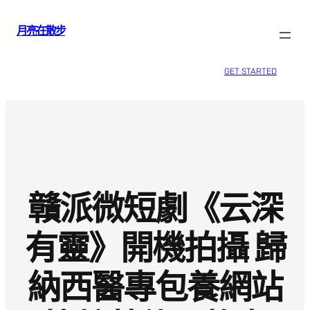
跳
月亮在散步
至
主
要
GET STARTED
內
容
贛派微短劇《云深
有靈》開機拍攝 歸
納西醫專包養網站