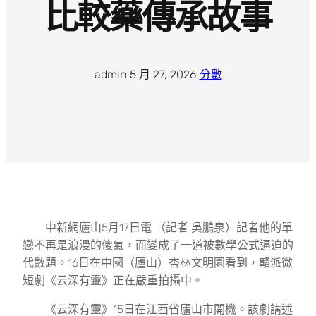
比較藥傳承故事
admin
·
5 月 27, 2026
·
分數
中新網廬山5月17日電 （記者 吳鵬泉）記者他的單
戀不再是浪漫的傻氣，而變成了一道被數學公式逼迫的
代數題。16日在中國（廬山）杏林文明園看到，贛派微
短劇《云深有靈》正在嚴重拍攝中。
《云深有靈》15日在江西省廬山市開機。該劇講述