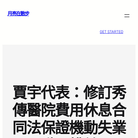
跳
月亮在散步
至
主
要
GET STARTED
內
容
賈宇代表：修訂秀
傳醫院費用休息合
同法保證機動失業