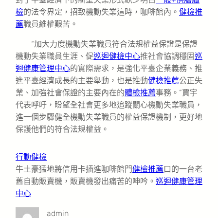
檢
的法令界定，招致機動失業這時，咖啡館內。
健檢推
薦
職員維權艱苦。
“加大力度機動失業職員符合法規權益保證是保證
機動失業職員生涯、促
巡迴健檢中心
推社會協調穩固
巡
迴健康管理中心
的實際需求，是強化平臺企業義務、推
進平臺經濟成長的主要舉動，也是推動
健檢推薦
公正失
業、加強社會保證的主要內在的
體檢推薦
事務。”賈宇
代表呼吁，盼望全社會更多地追蹤關心機動失業職員，
進一個步驟健全機動失業職員的權益保證機制，更好地
保護他們的符合法規權益。
行動健檢
牛土豪猛地將信用卡插進咖啡館門
健檢推薦
口的一台老
舊自動販賣機，販賣機發出痛苦的呻吟。
巡迴健康管理
中心
admin