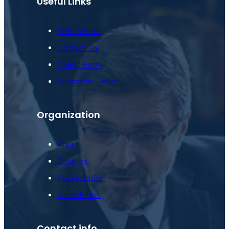
Useful Links
Help Center
Contact Us
Online Form
Education Board
Organization
About
Courses
Appreciation
Association
Contact info