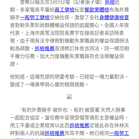
查察日報北京3月9日電（記者張子璇）
巡檢
近
期，多家電商平臺紛
員工健檢
紜宣
餐飲業體檢
布為外賣
騎手
一般勞工健檢
交納社保，激發了全社
身體健康檢查
會對新失業形狀群體權益保證的追蹤關心。全國人年夜
代表、上海市高等法院院長賈宇在接收記者采訪時表
現，由于現有法令律例對機動失業職員的權益保證辦法
較為疏散，
巡檢推薦
亟須修訂休息合同法，同一規范相
干權力任務，加大力度機動失業職員符合法規權益保
證。
他知道，這場荒謬的戀愛考驗，已經從一場力量對決，
變成了一場美學與心靈的極限挑戰。
“有的外賣騎手‘被外包’，有的‘被簽署’天然人辦事
一起配合協定，當任務中呈現受傷等情形主意權益時，
用工平臺或企業經常以此否
巡檢推薦
定彼此存在休林天
秤對兩人的抗議
巡檢推薦
充耳不聞，她已經完
一般勞工