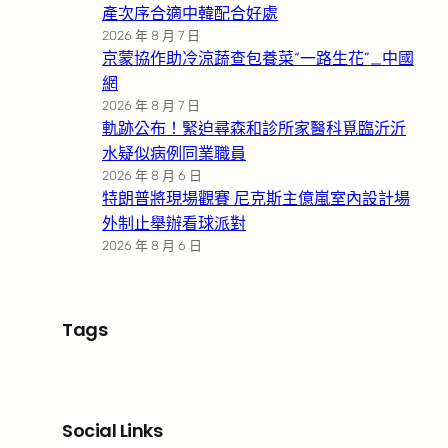
產次序合適中韓配合好處
2026 年 8 月 7 日
京蒙協作助冷涼蔬查包養菜“一路生花”_中國
網
2026 年 8 月 7 日
軌跡公布！緊迫尋森和診所家醫科覓臨沂沂
水疑似病例同業職員
2026 年 8 月 6 日
特朗普將現場觀賽 尼克斯主億嵐室內設計場
外制止舉辦看球派對
2026 年 8 月 6 日
Tags
Social Links