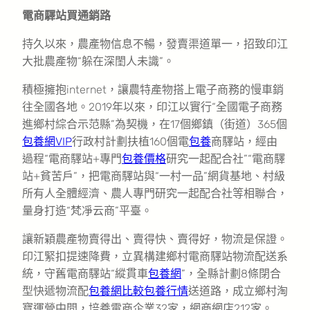
電商驛站買通銷路
持久以來，農產物信息不暢，發賣渠道單一，招致印江
大批農產物“躲在深閨人未識”。
積極擁抱internet，讓農特產物搭上電子商務的慢車銷
往全國各地。2019年以來，印江以實行“全國電子商務
進鄉村綜合示范縣”為契機，在17個鄉鎮（街道）365個
包養網VIP
行政村計劃扶植160個電
包養
商驛站，經由
過程“電商驛站+專門
包養價格
研究一起配合社”“電商驛
站+貧苦戶”，把電商驛站與“一村一品”網貨基地、村級
所有人全體經濟、農人專門研究一起配合社等相聯合，
量身打造“梵凈云商”平臺。
讓新穎農產物賣得出、賣得快、賣得好，物流是保證。
印江緊扣提速降費，立異構建鄉村電商驛站物流配送系
統，守舊電商驛站“縱貫車
包養網
”，全縣計劃8條閉合
型快遞物流配
包養網比較
包養行情
送道路，成立鄉村淘
寶運營中間，培養電商企業32家，網商網店212家。