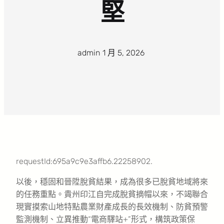
堅
admin
·
1 月 5, 2026
·
requestId:695a9c9e3affb6.22258902.
以後，穩固和晉陞脫貧結果，成為很多已脫貧地域將來
的任務重點。貴州印江自完成脫貧摘帽以來，不竭聯合
現實摸索山地特點農業財產成長的長效機制、防貧預警
監測機制、立異推動“電商驛站+”形式，構筑政策保