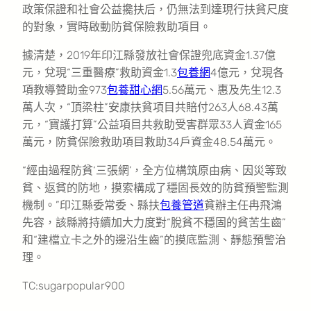
政策保證和社會公益攙扶后，仍無法到達現行扶貧尺度
的對象，實時啟動防貧保險救助項目。
據清楚，2019年印江縣發放社會保證兜底資金1.37億
元，兌現“三重醫療”救助資金1.3
包養網
4億元，兌現各
項教導贊助金973
包養甜心網
5.56萬元、惠及先生12.3
萬人次，“頂梁柱”安康扶貧項目共賠付263人68.43萬
元，“寶護打算”公益項目共救助受害群眾33人資金165
萬元，防貧保險救助項目救助34戶資金48.54萬元。
“經由過程防貧‘三張網’，全方位構筑原由病、因災等致
貧、返貧的防地，摸索構成了穩固長效的防貧預警監測
機制。”印江縣委常委、縣扶
包養管道
貧辦主任冉飛鴻
先容，該縣將持續加大力度對“脫貧不穩固的貧苦生齒”
和“建檔立卡之外的邊沿生齒”的摸底監測、靜態預警治
理。
TC:sugarpopular900