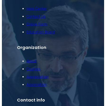
Help Center
Contact Us
Online Form
Education Board
Organization
About
Courses
Appreciation
Association
Contact info