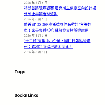
2026 年 8 月 6 日
特朗普將現場觀賽 尼克斯主億嵐室內設計場
外制止舉辦看球派對
2026 年 8 月 6 日
傅首爾“OSDER奧斯德零件商雞娃”言論翻
車！家長集體抵抗 蘇敏發文控訴遭應用
2026 年 8 月 6 日
“十二條”支撐中小企業，國民日報點贊濱
州：森和診所健檢濟困扶危！
2026 年 8 月 5 日
Tags
Social Links