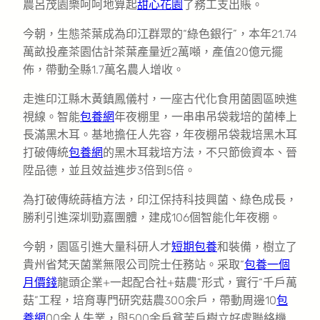
農呂茂園樂呵呵地算起
甜心花園
了務工支出賬。
今朝，生態茶葉成為印江群眾的“綠色銀行”，本年21.74
萬畝投產茶園估計茶葉產量近2萬噸，產值20億元擺
佈，帶動全縣1.7萬名農人增收。
走進印江縣木黃鎮鳳儀村，一座古代化食用菌園區映進
視線。智能
包養網
年夜棚里，一串串吊袋栽培的菌棒上
長滿黑木耳。基地擔任人先容，年夜棚吊袋栽培黑木耳
打破傳統
包養網
的黑木耳栽培方法，不只節儉資本、晉
陞品德，並且效益進步3倍到5倍。
為打破傳統蒔植方法，印江保持科技興菌、綠色成長，
勝利引進深圳勁嘉團體，建成106個智能化年夜棚。
今朝，園區引進大量科研人才
短期包養
和裝備，樹立了
貴州省梵天菌業無限公司院士任務站。采取“
包養一個
月價錢
龍頭企業+一起配合社+菇農”形式，實行“千戶萬
菇”工程，培育專門研究菇農300余戶，帶動周邊10
包
養網
00余人失業，與500余戶貧苦戶樹立好處聯絡機