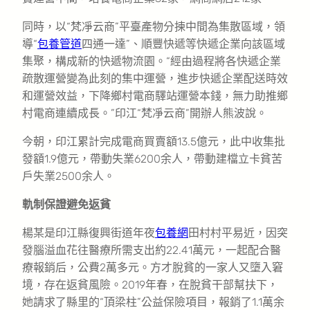
同時，以“梵凈云商”平臺產物分揀中間為集散區域，領
導“
包養管道
四通一達”、順豐快遞等快遞企業向該區域
集聚，構成新的快遞物流園。“經由過程將各快遞企業
疏散運營變為此刻的集中運營，進步快遞企業配送時效
和運營效益，下降鄉村電商驛站運營本錢，無力助推鄉
村電商連續成長。”印江“梵凈云商”開辦人熊波說。
今朝，印江累計完成電商買賣額13.5億元，此中收集批
發額1.9億元，帶動失業6200余人，帶動建檔立卡貧苦
戶失業2500余人。
軌制保證避免返貧
楊某是印江縣復興街道年夜
包養網
田村村平易近，因突
發腦溢血花往醫療所需支出約22.41萬元，一起配合醫
療報銷后，公費2萬多元。方才脫貧的一家人又墮入窘
境，存在返貧風險。2019年春，在脫貧干部幫扶下，
她請求了縣里的“頂梁柱”公益保險項目，報銷了1.1萬余