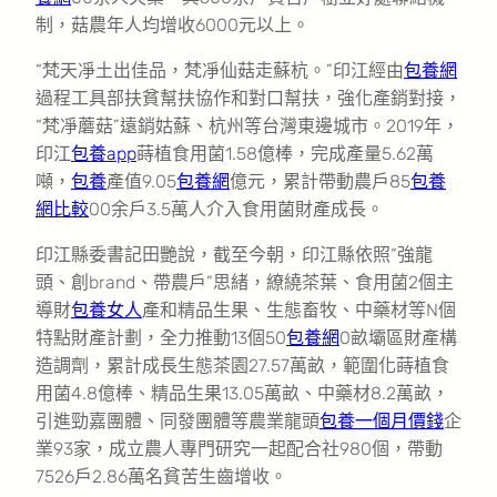
制，菇農年人均增收6000元以上。
“梵天凈土出佳品，梵凈仙菇走蘇杭。”印江經由
包養網
過程工具部扶貧幫扶協作和對口幫扶，強化產銷對接，
“梵凈蘑菇”遠銷姑蘇、杭州等台灣東邊城市。2019年，
印江
包養app
蒔植食用菌1.58億棒，完成產量5.62萬
噸，
包養
產值9.05
包養網
億元，累計帶動農戶85
包養
網比較
00余戶3.5萬人介入食用菌財產成長。
印江縣委書記田艷說，截至今朝，印江縣依照“強龍
頭、創brand、帶農戶”思緒，繚繞茶葉、食用菌2個主
導財
包養女人
產和精品生果、生態畜牧、中藥材等N個
特點財產計劃，全力推動13個50
包養網
0畝壩區財產構
造調劑，累計成長生態茶園27.57萬畝，範圍化蒔植食
用菌4.8億棒、精品生果13.05萬畝、中藥材8.2萬畝，
引進勁嘉團體、同發團體等農業龍頭
包養一個月價錢
企
業93家，成立農人專門研究一起配合社980個，帶動
7526戶2.86萬名貧苦生齒增收。