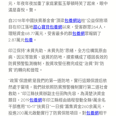
元，年夜年夜加重了家庭累藍玉華頓時笑了起來，眼中
滿是喜悅。贅。
自2018年中國扶貧基金會“頂梁
包養網站
柱”公益保險項
目在印江落地
甜心寶貝包養網
以來，受害群眾264人，
理賠資金68.77萬元，受害最多的群
包養網
眾報銷了
2.87萬元
包養
。
印江保持“未貧先助、未貧先防”思緒，全方位構筑原由
病、因災等致貧、返貧的防地，摸索構成了穩固長效的
防貧預警監測機制，脫貧攻堅任務完成從“治貧”到“防
貧”的轉向和晉陞。
“政策‘保證網’是我們的第一道防地，實行這類保證后依
然處于窘境，我們就依照防貧預警機制實行第二道社會
救助。”印江縣扶貧辦副主任田陶先容，為清楚決資金
題目，2019
包養網
年印江縣經由過程發動全縣1萬余名
干部應用“10·17”扶貧日“一日捐”籌集資金260余萬元，
投進200萬元啟動實行了防貧保險項目，對
包養網
相干