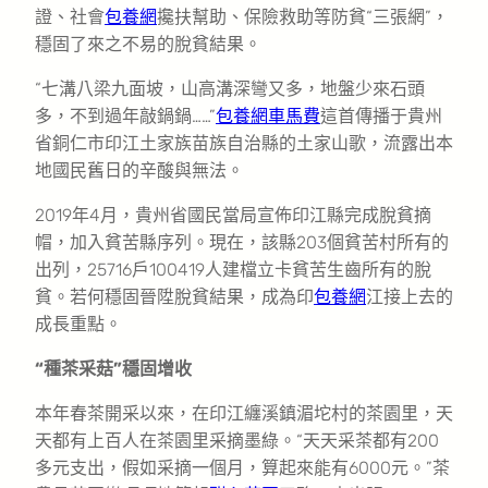
證、社會
包養網
攙扶幫助、保險救助等防貧“三張網”，
穩固了來之不易的脫貧結果。
“七溝八梁九面坡，山高溝深彎又多，地盤少來石頭
多，不到過年敲鍋鍋……”
包養網車馬費
這首傳播于貴州
省銅仁市印江土家族苗族自治縣的土家山歌，流露出本
地國民舊日的辛酸與無法。
2019年4月，貴州省國民當局宣佈印江縣完成脫貧摘
帽，加入貧苦縣序列。現在，該縣203個貧苦村所有的
出列，25716戶100419人建檔立卡貧苦生齒所有的脫
貧。若何穩固晉陞脫貧結果，成為印
包養網
江接上去的
成長重點。
“種茶采菇”穩固增收
本年春茶開采以來，在印江纏溪鎮湄坨村的茶園里，天
天都有上百人在茶園里采摘墨綠。“天天采茶都有200
多元支出，假如采摘一個月，算起來能有6000元。”茶