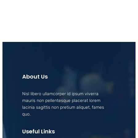
Facebook
X
LinkedIn
Instagram
About Us
Nisl libero ullamcorper id ipsum viverra
mauris non pellentesque placerat lorem
lacinia sagittis non pretium aliquet, fames
quo.
Useful Links