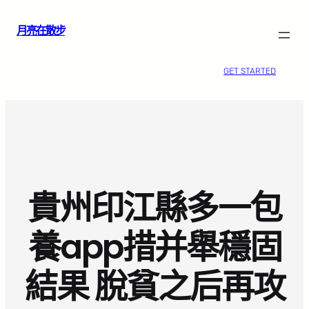
跳
月亮在散步
至
主
要
GET STARTED
內
容
貴州印江縣多一包
養app措并舉穩固
結果 脫貧之后再攻