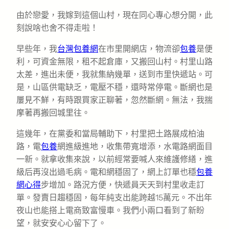
由於戀愛，我嫁到這個山村，現在同心專心想分開，此
刻說啥也舍不得走啦！
早些年，我
台灣包養網
在市里開網店，物流卻
包養
是便
利，可資金無限，租不起倉庫，又搬回山村。村里山路
太差，進出未便，我就集納幾單，送到市里快遞站。可
是，山區供電缺乏，電壓不穩，還時常停電。斷網也是
屢見不鮮，有時跟買家正聊著，忽然斷網。無法，我揣
摩著再搬回城里往。
這幾年，在黨委和當局輔助下，村里把土路展成柏油
路，電
包養
網進級進地，收集帶寬增添，水電路網面目
一新。就拿收集來說，以前經常要喊人來維護修繕，進
級后再沒出過毛病。電和網穩固了，網上訂單也穩
包養
網心得
步增加。路況方便，快遞員天天到村里收走訂
單。發賣日趨穩固，每年純支出能跨越15萬元。不出年
夜山也能搭上電商致富慢車。我們小兩口看到了新盼
望，就安安心心留下了。