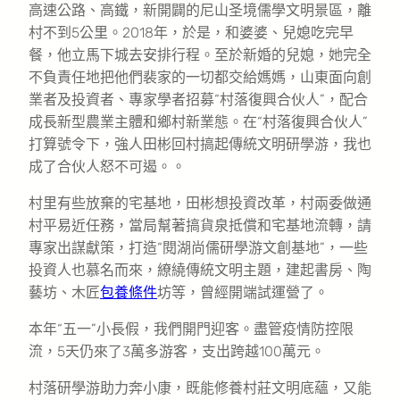
高速公路、高鐵，新開闢的尼山圣境儒學文明景區，離
村不到5公里。2018年，於是，和婆婆、兒媳吃完早
餐，他立馬下城去安排行程。至於新婚的兒媳，她完全
不負責任地把他們裴家的一切都交給媽媽，山東面向創
業者及投資者、專家學者招募“村落復興合伙人”，配合
成長新型農業主體和鄉村新業態。在“村落復興合伙人”
打算號令下，強人田彬回村搞起傳統文明研學游，我也
成了合伙人怒不可遏。。
村里有些放棄的宅基地，田彬想投資改革，村兩委做通
村平易近任務，當局幫著搞貨泉抵償和宅基地流轉，請
專家出謀獻策，打造“閱湖尚儒研學游文創基地”，一些
投資人也慕名而來，繚繞傳統文明主題，建起書房、陶
藝坊、木匠
包養條件
坊等，曾經開端試運營了。
本年“五一”小長假，我們開門迎客。盡管疫情防控限
流，5天仍來了3萬多游客，支出跨越100萬元。
村落研學游助力奔小康，既能修養村莊文明底蘊，又能