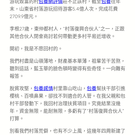
游玩致富的村
包養網評價
莊不止該村，截至
包養
往年
末，山東省村落游玩招待游客5.4億人次，完成花費
2709.9億元。
李根27歲，東仲都村人，“村落復興合伙人”之一，正跟
其他合伙人閉會商討若何帶動更多村平易近增收。
開初，我是不愿回村的。
我們村盡是山嶺薄地，財產基本單薄，祖輩苦干苦熬，
聽到這話，藍玉華的臉色頓時變得有些奇怪。一向難有
報答。
脫貧攻堅，
包養感情
村里靠山吃山，
包養
幫扶干部引進
櫻桃、百噴鼻果，卻找不到適合的人管。在我父親和包
村干部發動下，我回村治理扶貧項目。究竟結業沒幾
年，資金無限，能耐無限，多虧有了“村落復興合伙人”
打算。
別看我們村落荒僻，也有不少上風，這幾年四周新建了