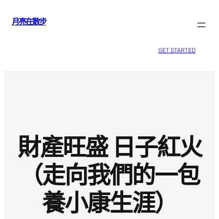
跳
月亮在散步
至
主
要
GET STARTED
內
容
財產旺盛 日子紅火
（走向我們的一包
養小康生涯）