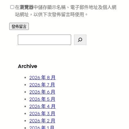
在
瀏覽器
中儲存顯示名稱、電子郵件地址及個人網
站網址，以供下次發佈留言時使用。
S
e
a
r
Archive
c
h
2026 年 8 月
2026 年 7 月
2026 年 6 月
2026 年 5 月
2026 年 4 月
2026 年 3 月
2026 年 2 月
2026 年 1 月