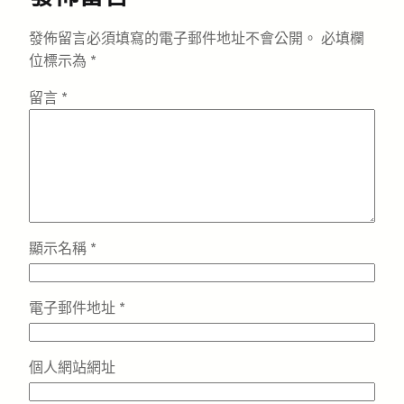
發佈留言必須填寫的電子郵件地址不會公開。
必填欄
位標示為
*
留言
*
顯示名稱
*
電子郵件地址
*
個人網站網址