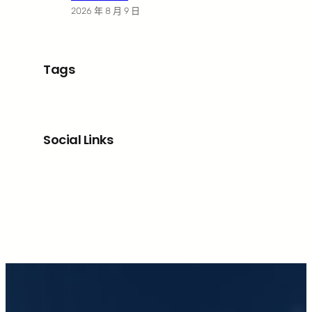
2026 年 8 月 9 日
Tags
Social Links
Facebook
X
LinkedIn
Instagram