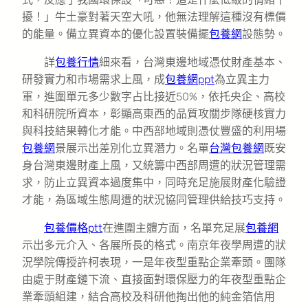
擾！」牛土豪對著天空大吼，他無法理解這種沒有標價
的能量。備立異資本的優化設置裝備擺
包養網
設態勢。
詳
包養行情
細來看，台灣東邊地域憑仗財產基本、
研發實力和市場需求上風，成
包養網ppt
為立異主力
軍，進圍單元多少數字占比接近50%，依托央企、高校
和科研院所資本，彰顯高東西的品質攻關步隊硬核實力
與科技結果轉化才能。中西部地域則憑仗豐盛的利用場
包養網
景展示出差別化立異潛力。名單
台灣包養網
既安
身台灣東邊財產上風，又統籌中西部周遭的狀況管理需
求，防止立異資本過度集中，同時充足施展財產化驗證
才能，為區域生態周遭的狀況協同管理供給技巧支持。
包養價格ptt
在進圍主體方面，名單充足展
包養網
示出多元介入、各展所長的格式。南京年夜學周遭的狀
況學院傳授許柯表現，一是年夜型重點企業牽頭。團隊
由處于財產鏈下流、直接面對環保壓力的年夜型重點企
業牽頭組建，結合高校及科研他掏出他的純金箔信用