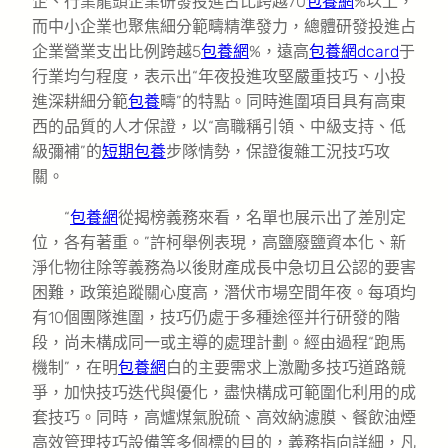
企、行業龍頭企業研發投進占比跨越70
包養網
%以上，
而中小企業也聚焦細分範疇精準發力，總體研發投進占
企業營業支出比例跨越5
包養網
%，遠高
包養網dcard
于
行業均勻程度，表示出“年夜投進攻堅嚴重技巧、小投
進深耕細分範
包養
疇”的特點。同時進圍項目具有高東
西的品質的人才保證，以“高職稱引領、中級支持、低
級彌補”的
短期包養
步隊情勢，保證復雜工況技巧攻
關。
“
包養網
從揭榜義務來看，名單也展示出了差別定
位，各有著重。”許柯舉例表現，高鹽廢鹽資本化、新
淨化物往除等義務為以後財產成長中急切且公認的要害
困難，政策追蹤關心度高，潛伏市場空間年夜。每項均
有10個團隊進圍，技巧仍處于多種途徑并行研發的階
段，尚未構成同一或主導的處理計劃。經由過程“跑馬
機制”，在明
包養網
白的主要需求上激勵多技巧道路競
爭，加快技巧迭代與優化，盡快構成可範圍化利用的成
套技巧。同時，高爐煤氣脫硫、高效納濾膜、餐飲油煙
高效管理技巧設備等多個標的目的，義務指向詳細，凡