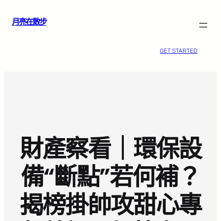
跳
月亮在散步
至
主
要
GET STARTED
內
容
財產察看｜環保設
備“斷點”若何補？
揭榜掛帥攻甜心專