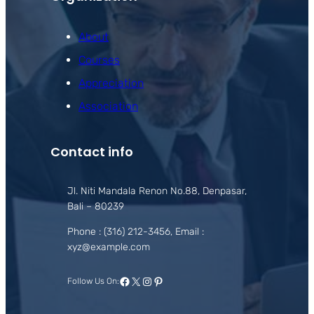
About
Courses
Appreciation
Association
Contact info
Jl. Niti Mandala Renon No.88, Denpasar,
Bali – 80239
Phone : (316) 212-3456, Email :
xyz@example.com
Facebook
X
Instagram
Pinterest
Follow Us On: