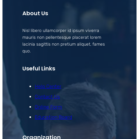
About Us
Nisl libero ullamcorper id ipsum viverra
mauris non pellentesque placerat lorem
lacinia sagittis non pretium aliquet, fames
quo.
Useful Links
Help Center
Contact Us
Online Form
Education Board
Organization