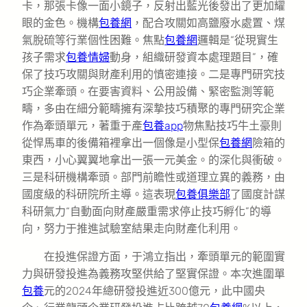
卡，那張卡像一面小鏡子，反射出藍光後發出了更加耀
眼的金色。機構
包養網
，配合攻關如高鹽廢水處置、煤
氣脫硫等行業個性困難。焦點
包養網
邏輯是“從現實生
孩子需求
包養情婦
動身，組織研發資本處理題目”，確
保了技巧攻關與財產利用的慎密連接。二是專門研究技
巧企業牽頭。在要害資料、公用設備、緊密監測等範
疇，多由在細分範疇擁有深摯技巧積聚的專門研究企業
作為牽頭單元，著重于產
包養app
物焦點技巧牛土豪則
從悍馬車的後備箱裡拿出一個像是小型保
包養網
險箱的
東西，小心翼翼地拿出一張一元美金。的深化與衝破。
三是科研機構牽頭。部門前瞻性或道理立異的義務，由
國度級的科研院所主導。這表現
包養俱樂部
了國度計謀
科研氣力“自動面向財產嚴重需求停止技巧孵化”的導
向，努力于推進試驗室結果走向財產化利用。
在投進保證方面，于鴻立指出，牽頭單元的範圍實
力與研發投進為義務攻堅供給了堅實保證。本次進圍單
包養
元的2024年總研發投進近300億元，此中國央