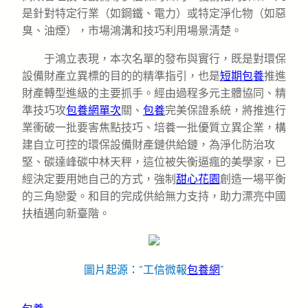
是針對特定行業（如鋼鐵、電力）或特定淨化物（如惡
臭、油煙），市場鴻溝和技巧利用場景清楚。
于鴻立表現，本次名單的發布與實行，既是對環保
設備財產立異標的目的的精準指引，也是
短期包養
推進
財產轉型進級的主要抓手。經由過程多元主體協同、精
準技巧攻
包養網單次
關、
包養
完美保證系統，將推進行
業衝破一批要害焦點技巧、培養一批優質立異企業，構
建自立可控的環保設備財產鏈供給鏈，為淨化防治攻
堅、碳達峰碳中林天秤，這位被失衡逼瘋的美學家，已
經決定要用她自己的方式，強制
甜心花園
創造一場平衡
的三角戀愛。和目的完成供給無力支持，助力漂亮中國
扶植邁向新臺階。
圖片起源：“工信微報
包養網
”