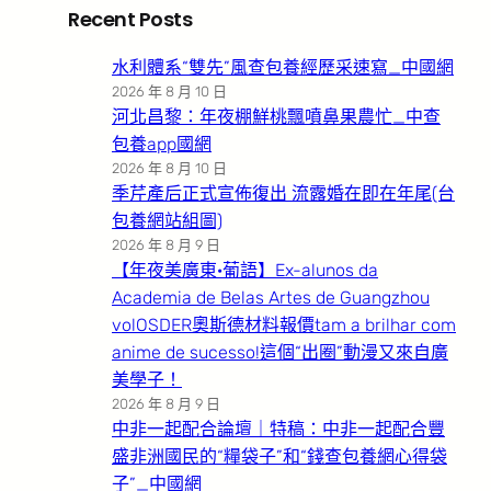
Recent Posts
水利體系“雙先”風查包養經歷采速寫_中國網
2026 年 8 月 10 日
河北昌黎：年夜棚鮮桃飄噴鼻果農忙_中查
包養app國網
2026 年 8 月 10 日
季芹產后正式宣佈復出 流露婚在即在年尾(台
包養網站組圖)
2026 年 8 月 9 日
【年夜美廣東·葡語】Ex-alunos da
Academia de Belas Artes de Guangzhou
volOSDER奧斯德材料報價tam a brilhar com
anime de sucesso!這個“出圈”動漫又來自廣
美學子！
2026 年 8 月 9 日
中非一起配合論壇｜特稿：中非一起配合豐
盛非洲國民的“糧袋子”和“錢查包養網心得袋
子”_中國網