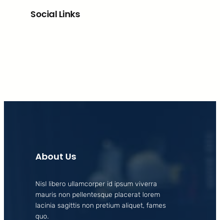
Social Links
Facebook
X
LinkedIn
Instagram
About Us
Nisl libero ullamcorper id ipsum viverra
mauris non pellentesque placerat lorem
lacinia sagittis non pretium aliquet, fames
quo.