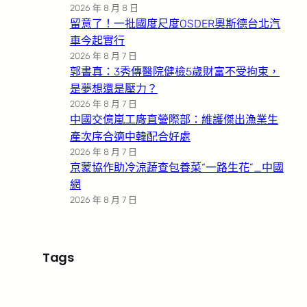
2026 年 8 月 8 日
留意了！一批國度尺度OSDER奧斯德台北汽
車今起實行
2026 年 8 月 7 日
郭書真：3秀傳醫院健檢5歲財富不受拘束，
是夢想還是壓力？
2026 年 8 月 7 日
中國交億嵐工廠直營際部：維護傑出漁業生
產次序合適中韓配合好處
2026 年 8 月 7 日
京蒙協作助冷涼蔬查包養菜“一路生花”_中國
網
2026 年 8 月 7 日
Tags