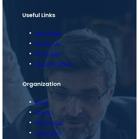
Useful Links
Help Center
Contact Us
Online Form
Education Board
Organization
About
Courses
Appreciation
Association