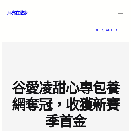
跳
月亮在散步
至
主
要
GET STARTED
內
容
谷愛凌甜心專包養
網奪冠，收獲新賽
季首金