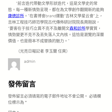
“前言迭代帶動文學形狀迭代，這是文學史的常
態。每一種新情勢呈現，都在為文學創作翻開新的能夠
康德診所
。”在書博會brand運動“吉林文學星云會”上，
吉林工程技巧師范學院古代傳佈研討院院長周剛說，
“要害在于技巧立異不克不及離開文
森和診所
學實質，
情勢變更不克不及丟失落人文內核。這恰是瀏覽的深層
價值，也是冊本不成替換的魅力。”
（光亮日報記者 李玉蘭 任爽）
admin
發佈留言
發佈留言必須填寫的電子郵件地址不會公開。
必填欄
位標示為
*