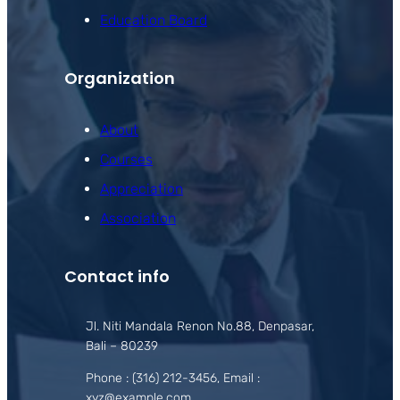
Education Board
Organization
About
Courses
Appreciation
Association
Contact info
Jl. Niti Mandala Renon No.88, Denpasar,
Bali – 80239
Phone : (316) 212-3456, Email :
xyz@example.com