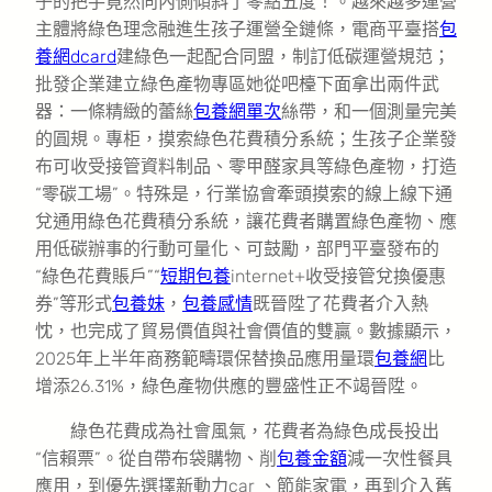
子的把手竟然向內側傾斜了零點五度！。越來越多運營
主體將綠色理念融進生孩子運營全鏈條，電商平臺搭
包
養網dcard
建綠色一起配合同盟，制訂低碳運營規范；
批發企業建立綠色產物專區她從吧檯下面拿出兩件武
器：一條精緻的蕾絲
包養網單次
絲帶，和一個測量完美
的圓規。專柜，摸索綠色花費積分系統；生孩子企業發
布可收受接管資料制品、零甲醛家具等綠色產物，打造
“零碳工場”。特殊是，行業協會牽頭摸索的線上線下通
兌通用綠色花費積分系統，讓花費者購置綠色產物、應
用低碳辦事的行動可量化、可鼓勵，部門平臺發布的
“綠色花費賬戶”“
短期包養
internet+收受接管兌換優惠
券”等形式
包養妹
，
包養感情
既晉陞了花費者介入熱
忱，也完成了貿易價值與社會價值的雙贏。數據顯示，
2025年上半年商務範疇環保替換品應用量環
包養網
比
增添26.31%，綠色產物供應的豐盛性正不竭晉陞。
綠色花費成為社會風氣，花費者為綠色成長投出
“信賴票”。從自帶布袋購物、削
包養金額
減一次性餐具
應用，到優先選擇新動力car 、節能家電，再到介入舊