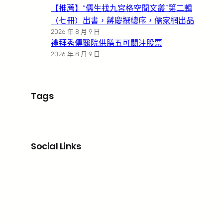
【推薦】“儒生找九宮格空間文叢”第二輯
（七冊）出書，蔣慶撰總序，儒家網出品
2026 年 8 月 9 日
禮拜秀傳醫院供膳五可關注股票
2026 年 8 月 9 日
Tags
Social Links
Facebook
X
LinkedIn
Instagram