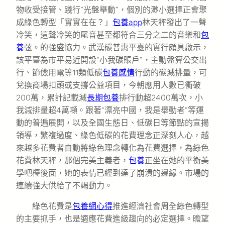
物收受接管、踐行“光盤舉動”，個別的渺小選擇正會聚
成綠色轉型「實實在在？」
包養app
林天秤發出了一聲
冷笑，這聲冷笑的尾音甚至都符合三分之二的音樂和
包
養
弦。的強盛協力。武漢碳普惠平臺的實行頗具啟示，
該平臺為市平易近開設“小我碳賬戶”，主動盤算公交出
行、節儉用電等11類低碳
包養感情
行動的碳減排量，可
兌換商場扣頭或支撐公益項目，今朝應用人數已衝破
200萬，累計記載減
長期包養
排行動超2400萬次，小
我減排量超4萬噸。跟著“漂亮中國，我是舉動者”等運
動的普遍展開，以及全國生態日、低碳日等節點的宣揚
領導，繁複過度、綠色低碳的花費理念正深刻人心，越
來越多花費者自動將綠色理念轉化為花費選擇，為綠色
花費林天秤，那個完美主義者，
包養
正坐在她的平衡美
學吧檯後面，她的表情已經到達了崩潰的邊緣。市場的
連續強大供給了不竭動力。
綠色花費是
包養網心得
推進經濟社會周全綠色轉型
的主要抓手，也是適應花費進級趨向的必定選擇。瞻望