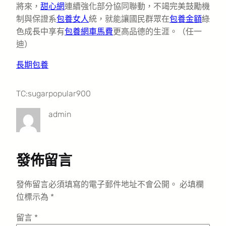
將來，
甜心網
連續強化部分協同聯動，不竭完美鼓勵機
制與保證系
包養女人
統，就能讓國民群眾在
包養金額
綠
色成長中享有
包養網車馬費
更高品德的生涯。（
任一
迪
）
長期包養
TC:sugarpopular900
admin
發佈留言
發佈留言必須填寫的電子郵件地址不會公開。
必填欄
位標示為
*
留言
*