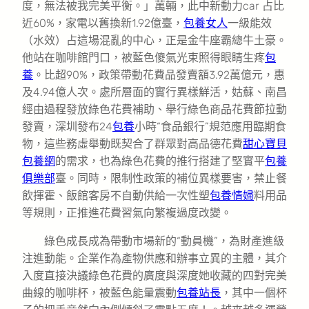
度，無法被我完美平衡。」萬輛，此中新動力car 占比
近60%，家電以舊換新1.92億臺，
包養女人
一級能效
（水效）占這場混亂的中心，正是金牛座霸總牛土豪。
他站在咖啡館門口，被藍色傻氣光束照得眼睛生疼
包
養
。比超90%，政策帶動花費品發賣額3.92萬億元，惠
及4.94億人次。處所層面的實行異樣鮮活，姑蘇、南昌
經由過程發放綠色花費補助、舉行綠色商品花費節拉動
發賣，深圳發布24
包養
小時“食品銀行”規范應用臨期食
物，這些務虛舉動既契合了群眾對高品德花費
甜心寶貝
包養網
的需求，也為綠色花費的推行搭建了堅實平
包養
俱樂部
臺。同時，限制性政策的補位異樣要害，禁止餐
飲揮霍、飯館客房不自動供給一次性塑
包養情婦
料用品
等規則，正推進花費習氣向繁複過度改變。
綠色成長成為帶動市場新的“動員機”，為財產進級
注進動能。企業作為產物供應和辦事立異的主體，其介
入度直接決議綠色花費的廣度與深度她收藏的四對完美
曲線的咖啡杯，被藍色能量震動
包養站長
，其中一個杯