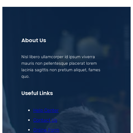
About Us
Nisl libero ullamcorper id ipsum viverra
mauris non pellentesque placerat lorem
lacinia sagittis non pretium aliquet, fames
quo.
Useful Links
Help Center
Contact Us
Online Form