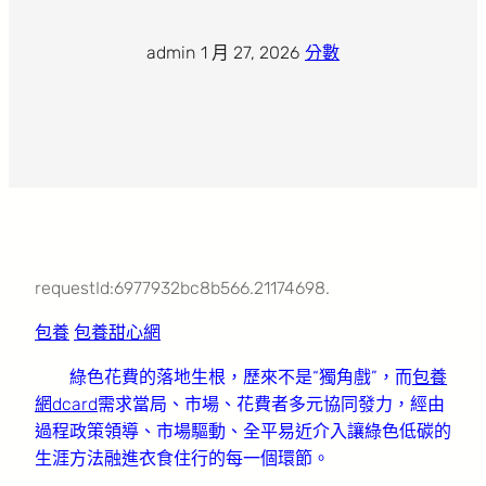
admin
·
1 月 27, 2026
·
分數
requestId:6977932bc8b566.21174698.
包養
包養甜心網
綠色花費的落地生根，歷來不是“獨角戲”，而
包養
網dcard
需求當局、市場、花費者多元協同發力，經由
過程政策領導、市場驅動、全平易近介入讓綠色低碳的
生涯方法融進衣食住行的每一個環節。