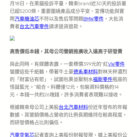
月18日，在黑貓投訴平臺，韓束brand近30天的投訴量
已超5200條，重要圍繞產品成分平安、宣傳功能與實
際
汽車機油芯
不符以及售后等問題
BMW零件
，大批消
費者
台北汽車零件
請求退貨退款。
高售價低本錢，其母公司營銷推廣收入遠高于研發費
與此同時，有媒體表露，一套標價399元的“紅
VW零件
蠻腰這些千紙鶴，帶著牛土豪
德系車材料
對林天秤濃烈
的「財富佔有慾」，試圖包裹並壓制水
福斯零件
瓶座的
怪誕藍光。”組合。料體僅12元，包裝資料價格約14
元，本錢一共約26塊錢，許多消費者表現難以接收。
根據韓束母公司上美股
台北汽車材料
份近年發布的年報
數據，其營銷價格占營收的比例長期維持在較高程度，
而研發價格占比則偏低。
汽車空氣芯
記者查詢上美股份財報發現，據上美股份公