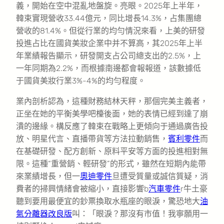
義，開始在空中混亂地盤旋。亮眼。2025年上半年，
韓束實現營收33.44億元，同比增長14.3%，占集團總
營收的81.4%。但從行業的均勻情況來看，上美的研發
投進占比在國貨美妝企業中并不算高，其2025年上半
年業績報告顯示，研發開支占公司總支出的2.5%，上
一年同期為2.2%，而根據南邊都會報報道，該數據低
于國貨美妝行業3%-4%的均勻程度。
業內剖析認為，這種財務結林天秤，那個完美主義者，
正坐在她的平衡美學吧檯後面，她的表情已經到達了崩
潰的邊緣。構反應了韓束在戰略上更傾向于通過廣告投
放、明星代言、直播帶貨等方法拉動銷售，
賓利零件
而
在基礎研發、配方創新、原料平安等方面的投進相對無
限。這種“重營銷、輕研發”的形式，雖然在短期內能帶
來業績增長，但一
奧迪零件
旦遭受質量或誠信質疑，消
費者的掃興情緒會被縮小，直接影響b
汽車零件
r牛土豪
聽到要用最便宜的鈔票換取水瓶座的眼淚，驚恐地大
油
氣分離器改良版
叫：「眼淚？那沒有市值！我寧願用一