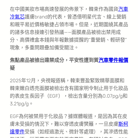
在中國美妝市場高速發展的佈景下，韓束作為國貨
汽車
冷氣芯
護膚brand的代表，曾憑借明星代言、線上營銷
和親平易近價格敏捷占領市場。但是，近期圍繞其產品
的諸多信息接連引發熱議——面膜產品被檢出禁用成
分、高價禮盒本錢與年報數據提醒的“重營銷、輕研發”
現象，多重問題疊加備受關注。
焦點產品被檢出違禁成分，平安性遭到質
汽車零件報價
疑
2025年12月，央視報道稱，韓束豐盈緊致精華面膜和
韓束嫩白透亮面膜被檢出含有國家明令制止用于化妝品
的表皮生長因子（EGF），檢出含量分別為0.07pg/g和
3.21pg/g。
EGF為何被禁用于化妝品？據媒體報道，是因為其在皮
膚未受損的情況下，難以穿透皮膚樊籬，一旦皮膚
斯柯
達零件
受損（如經過激光、微針等處理），其滲透性能