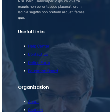
Nisl libero ullamcorper id ipsum viverra
mauris non pellentesque placerat lorem
lacinia sagittis non pretium aliquet, fames
quo.
Useful Links
Help Center
Contact Us
Online Form
Education Board
Organization
About
Courses