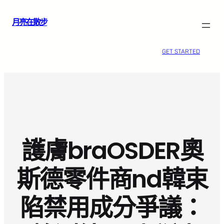
跳
月亮在散步
至
主
要
GET STARTED
內
容
護膚braOSDER奧
斯德零件商nd韓束
陷禁用成分爭議：