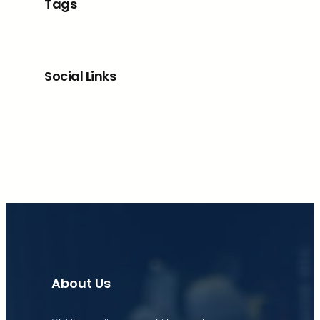
Tags
Social Links
Facebook
X
LinkedIn
Instagram
About Us