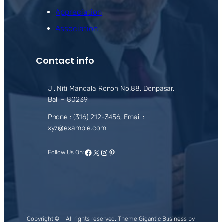
Appreciation
Association
Contact info
Jl. Niti Mandala Renon No.88, Denpasar,
Bali – 80239
Phone : (316) 212-3456, Email :
xyz@example.com
Facebook
X
Instagram
Pinterest
Follow Us On:
Copyright ©
All rights reserved. Theme Gigantic Business by