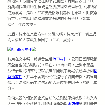
夠增添，從而帶來潛在的平安風險。有研討表白，EGF
能夠加快癌細胞生長或惹起皮膚組織異常增生，如結節
或瘢痕等。是以，EGF被嚴格限制為醫用原料，化妝操
行業只允許應用結構和效能分歧的小分子肽（如寡
肽-1）作為替換。
此后，韓束在其官方weibo發文稱，韓束旗下一切產品
均未添加人表皮生長因子（EGF）成分。
Bentley零件
韓束在文中稱，報道發生后
汽車材料
，公司已當即啟動
周全自查與追溯法式。早在2025年11月，上海市藥品
監督治理局稽察局已就該產品開展了現場核驗與檢測
保
時捷零件
，并基于客觀公允性進行了雙向送檢，結果均
顯示：送檢樣品中均未添加人表皮生長因子（EGF）成
分。
為何央視的報道與企業自述的檢測結果紛歧致？有業內
人士指出，分歧檢測技術路徑能夠對
水箱精
結果判斷產