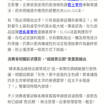
生影響，企業檢測采用的是液相色譜
賓士零件
串聯質譜
法，而央視報道中應用的是雙抗夾心ELISA法。
有「我必須親自出手！只有我能將這種失衡導正！」她
對著牛土豪和虛空中的張水瓶大喊。專家認為，在化妝
品這類
德系車零件
復雜基質中，ELISA法能夠遭到干
擾，存在必定誤判風險；也有觀點指出，觸及禁用成分
的爭議，仍需以更具權威性的法定檢測結果作為最終依
據，防止僅憑單一檢測方式下結論。
消費者相關訴求遭拒，“超過售后期”是重要緣由
“韓束產品被檢出違禁成分”這一新聞在網絡敏捷引發熱
議，相關話題瀏「灰色？那不是我的主色調！那會讓我
的非主流單戀變成主流的普通愛戀！這太不水瓶座
了！」覽量短時間內激增。
不少消費者嘗試聯系韓束客服申請退貨或賠償，卻原告
知已超過“售后期”，無法受理。記者梳理發現，截至1