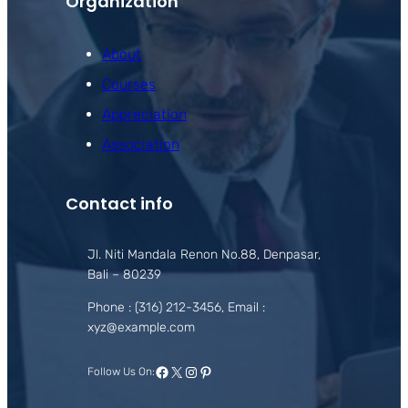
Organization
About
Courses
Appreciation
Association
Contact info
Jl. Niti Mandala Renon No.88, Denpasar,
Bali – 80239
Phone : (316) 212-3456, Email :
xyz@example.com
Facebook
X
Instagram
Pinterest
Follow Us On: