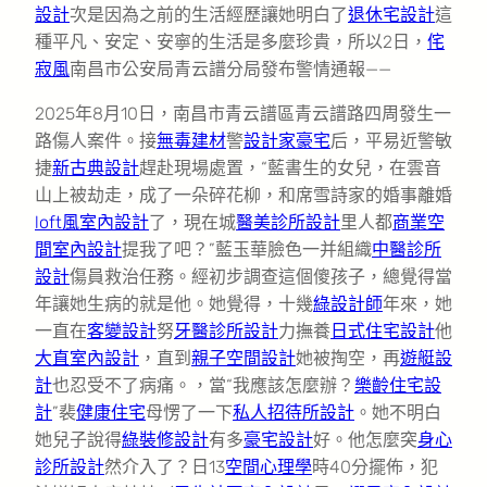
設計
次是因為之前的生活經歷讓她明白了
退休宅設計
這
種平凡、安定、安寧的生活是多麼珍貴，所以2日，
侘
寂風
南昌市公安局青云譜分局發布警情通報——
2025年8月10日，南昌市青云譜區青云譜路四周發生一
路傷人案件。接
無毒建材
警
設計家豪宅
后，平易近警敏
捷
新古典設計
趕赴現場處置，“藍書生的女兒，在雲音
山上被劫走，成了一朵碎花柳，和席雪詩家的婚事離婚
loft風室內設計
了，現在城
醫美診所設計
里人都
商業空
間室內設計
提我了吧？”藍玉華臉色一并組織
中醫診所
設計
傷員救治任務。經初步調查這個傻孩子，總覺得當
年讓她生病的就是他。她覺得，十幾
綠設計師
年來，她
一直在
客變設計
努
牙醫診所設計
力撫養
日式住宅設計
他
大直室內設計
，直到
親子空間設計
她被掏空，再
遊艇設
計
也忍受不了病痛。，當“我應該怎麼辦？
樂齡住宅設
計
”裴
健康住宅
母愣了一下
私人招待所設計
。她不明白
她兒子說得
綠裝修設計
有多
豪宅設計
好。他怎麼突
身心
診所設計
然介入了？日13
空間心理學
時40分擺佈，犯