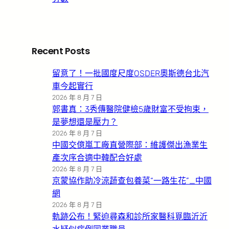
Recent Posts
留意了！一批國度尺度OSDER奧斯德台北汽
車今起實行
2026 年 8 月 7 日
郭書真：3秀傳醫院健檢5歲財富不受拘束，
是夢想還是壓力？
2026 年 8 月 7 日
中國交億嵐工廠直營際部：維護傑出漁業生
產次序合適中韓配合好處
2026 年 8 月 7 日
京蒙協作助冷涼蔬查包養菜“一路生花”_中國
網
2026 年 8 月 7 日
軌跡公布！緊迫尋森和診所家醫科覓臨沂沂