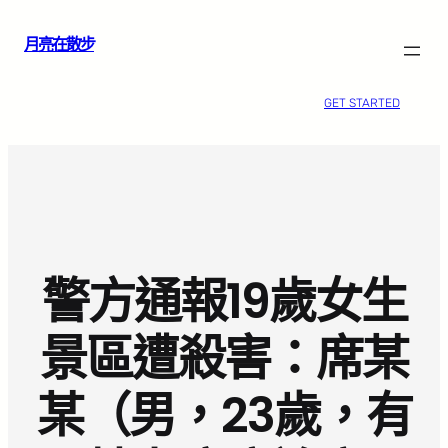
跳
月亮在散步
至
主
要
GET STARTED
內
容
警方通報19歲女生
景區遭殺害：席某
某（男，23歲，有