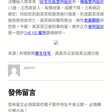
法嫌疑人席某某（
民生社區室內設計
男，
禪風室內設計
23歲，江西高安人，有精改變。成績下降。力疾病診
療史）持鉸剪對劉某某和施某進行傷害，形成劉某某經
搶救無效逝世亡，施某經送醫院救治，無性
老屋翻新
命
危險。今朝，席某某已被刑事拘留，案件正在
會所設計
進一個步
THE R3 寓所
驟偵辦中。
來源 | 央視新聞
養生住宅
、南昌市公安局青云譜分局
admin
發佈留言
發佈留言必須填寫的電子郵件地址不會公開。
必填欄
位標示為
*