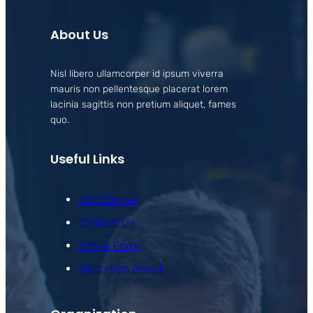
About Us
Nisl libero ullamcorper id ipsum viverra
mauris non pellentesque placerat lorem
lacinia sagittis non pretium aliquet, fames
quo.
Useful Links
Help Center
Contact Us
Online Form
Education Board