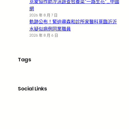
京蒙協作助冷涼蔬查包養菜“一路生花”_中國
網
2026 年 8 月 7 日
軌跡公布！緊迫尋森和診所家醫科覓臨沂沂
水疑似病例同業職員
2026 年 8 月 6 日
Tags
Social Links
Facebook
X
LinkedIn
Instagram