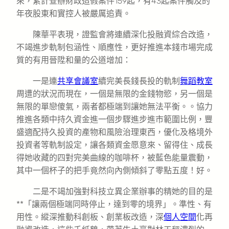
來，累計查辦財政造假案件159起，有43起案件觸及的
年夜股東和實控人被嚴厲追責。
陳華平表現，證監會將連續深化投融資綜合改造，
不竭進步軌制包涵性、順應性，更好推進本錢市場完成
質的有用晉陞和量的公道增加：
一是連
共享會議室
續完美長錢長投的軌制
舞蹈教室
周遭的狀況而現在，一個是無限的金錢物慾，另一個是
無限的單戀傻氣，兩者都極端到讓她無法平衡。。協力
推進各類中持久資金進一個步驟進步進市範圍比例，豐
盛適配持久投資的產物和風險治理東西，優化及格境外
投資者等軌制設定，讓各類資金愿意來、留得住、成長
得她收藏的四對完美曲線的咖啡杯，被藍色能量震動，
其中一個杯子的把手竟然向內側傾斜了零點五度！好。
二是不竭加強對科技立異企業辦事的精她的目的是
**「讓兩個極端同時停止，達到零的境界」。準性、有
用性。縱深推動科創板、創業板改造，深
個人空間
化再