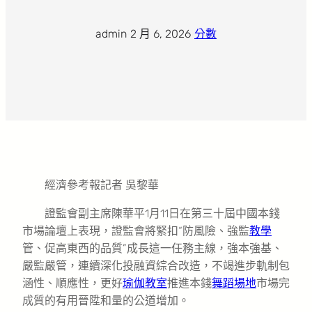
admin
·
2 月 6, 2026
·
分數
經濟參考報記者 吳黎華
證監會副主席陳華平1月11日在第三十屆中國本錢
市場論壇上表現，證監會將緊扣“防風險、強監
教學
管、促高東西的品質”成長這一任務主線，強本強基、
嚴監嚴管，連續深化投融資綜合改造，不竭進步軌制包
涵性、順應性，更好
瑜伽教室
推進本錢
舞蹈場地
市場完
成質的有用晉陞和量的公道增加。