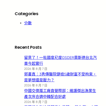
Categories
分數
Recent Posts
留意了！一批國度尺度OSDER奧斯德台北汽
車今起實行
2026 年 8 月 7 日
郭書真：3秀傳醫院健檢5歲財富不受拘束，
是夢想還是壓力？
2026 年 8 月 7 日
中國交億嵐工廠直營際部：維護傑出漁業生
產次序合適中韓配合好處
2026 年 8 月 7 日