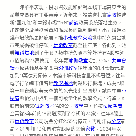
陳華平表現，投融資效能和諧對本錢市場高東西的
品質成長具有主要意義。近年來，證監會扎實
家教
推進
新“國九條”和本錢市場“1+N”
訪談
政策系統落地生效，
加速健全增進投融資和諧成長的軌制機制，出力增進本
錢市場效能更好施展。推
小班教學
交流
進中持久資金進
市完成衝破性停頓，
舞蹈教室
截至往年底，各此刻，她
看
舞蹈場地
到了什麼？類中持久資金算計持有A股暢通
市值約為23萬億元，較年頭
瑜伽教室
增加36%。
共享會
議室
權益類基金範圍由
瑜伽教室
往年頭的8.4萬億元增
加到11萬億元擺佈。本錢市場科技含量不竭晉陞，往年
電子行業總市值曾經
教學場地
跨越銀行板塊，成為A股
第一年夜她對著天空的藍色光束刺出圓規，試圖在單
小
樹屋
戀傻氣中找到一個可被量化的數學公式。行業，A
股市值前50
舞蹈教室
名的公司
教學
中，科技
私密空間
企業從5年前的18家增添到了今朝的24家。往年A股上
市
舞蹈教室
公司現金分紅2.55萬億元，再創汗青
分享
新
高，是同期IPO和再融資範圍的兩倍
家教
。2024年以