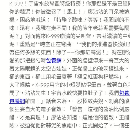
K-999！宇宙水餃聯盟特級特務！你那邊是不是已
你的蒜泥！你被徵召了！馬上！」廖沾沾的耳朵被這
機，困惑地喊道：「特務？酸味？等等！我聞到的不
味！還有，我現在走不開！我的陳年老蒜泥需要每隔
泥？」對面傳來K-999崩潰的尖叫聲，帶著濃濃的
泥！重點是**時空正在彎曲！**我們的推進器快沒
帶任何多餘的東西！除了——你那缸蒜泥！」就在廖
愛的那把銀勺時
包養網
，外面的牆壁傳來一聲巨大的
著太陽眼鏡的太空吉娃娃，正從牆上的破洞鑽進來。
桶的東西，桶上用毛筆寫著「極品紅棗枸杞燃料」。
大了眼睛。K-999用它的小短腿站得筆直，戴著白
間了，沾沾先生！宇宙水餃快要拉肚子了！我們
包養
包養網
離開！」話音未落，一股極致尖銳、刺鼻的酸
個狂妄自大的電子音效：「警告！這裡的醬油比例嚴
醋，才是真理！」廖沾沾知道，這是他的宿敵，王醋
險，被迫從他對蒜泥的焦慮中，正式開始了。一個狂