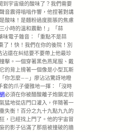
經聞到宇宙級的酸味了？我們需要
聲音震得嗡嗡作響，他捏著對講
是酸味！是麵粉過度膨脹的焦慮
三小時的溫和震動！」「蒜
中藥味電子雜音：「重點不是蒜
紅棗了！快！我們在你的後院！別
沾沾還在糾結要不要帶上他最珍
撞擊。一個穿著黑色燕尾服、戴
它的背上揹著一個像是小型瓦斯
「你怎麼——」廖沾沾驚訝地瞪
色手套的爪子優雅地一揮：「沒時
網
必須在你被醋酸離子炮鎖定前
氣猛地從店門口灌入，伴隨著一
重失衡！百分之九十九點九九的
狂，已經找上門了。他的宇宙冒
妄的影子佔滿了那扇被撞破的牆