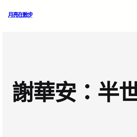
跳
月亮在散步
至
主
要
內
容
謝華安：半世