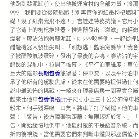
他跑到蒜泥缸前，使出他搬運食材的全部力量，將那
999！我們要從後院逃跑！別再管你的紅棗枸杞燃
礎！沒了紅棗我飛不遠！」吉娃娃特務抗議。它用小
了它背上的枸杞推進器。推進器發出「滋滋」的輕微
爆發。廖沾沾抱著蒜泥缸、K-999咬著他，一起從
醋罐機器人發出尖叫：「別想逃！醬油黨餘孽！我會
子被醋酸氣波震碎，發出了最後的哀鳴。廖沾沾的宇
醋酸的混亂中，拉開了帷幕。《平行泊車維度：車位
巨大的陰影
長期包養
籠罩著：停車費，以及平行泊車
承了他所有的駕駛焦慮，從未在他需要時提供過任何
說中最恐怖的挑戰，一條夾在理髮店與一間專賣金屬
起來比他車
包養價格ptt
子尺寸小上三十公分的停車
粉末。何手殘深吸一口氣。將車子打了倒檔。他的車
聲：「警告，後方障礙物距離：無限趨近於零。」「
告，開始緩慢地倒車。他最討厭的不是語音系統，而
折的後視鏡。當他需要它們來判斷車體與那座價值不