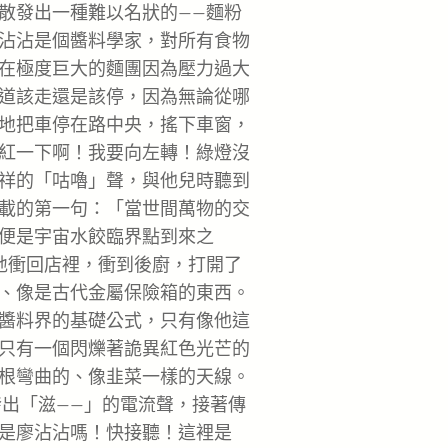
散發出一種難以名狀的——麵粉
沾沾是個醬料學家，對所有食物
在極度巨大的麵團因為壓力過大
道該走還是該停，因為無論從哪
地把車停在路中央，搖下車窗，
紅一下啊！我要向左轉！綠燈沒
祥的「咕嚕」聲，與他兒時聽到
載的第一句：「當世間萬物的交
便是宇宙水餃臨界點到來之
地衝回店裡，衝到後廚，打開了
、像是古代金屬保險箱的東西。
醬料界的基礎公式，只有像他這
只有一個閃爍著詭異紅色光芒的
根彎曲的、像韭菜一樣的天線。
發出「滋——」的電流聲，接著傳
是廖沾沾嗎！快接聽！這裡是