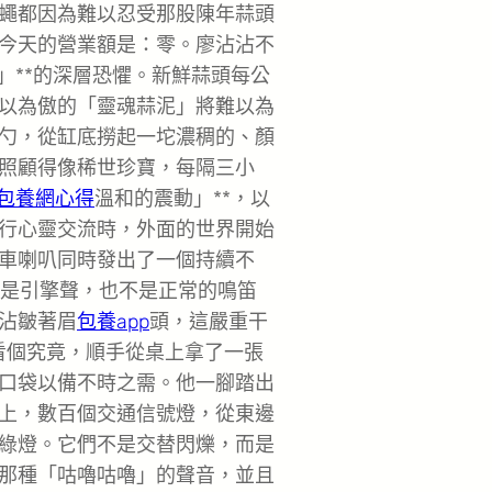
蠅都因為難以忍受那股陳年蒜頭
今天的營業額是：零。廖沾沾不
」**的深層恐懼。新鮮蒜頭每公
以為傲的「靈魂蒜泥」將難以為
勺，從缸底撈起一坨濃稠的、顏
照顧得像稀世珍寶，每隔三小
包養網心得
溫和的震動」**，以
行心靈交流時，外面的世界開始
車喇叭同時發出了一個持續不
不是引擎聲，也不是正常的鳴笛
沾皺著眉
包養app
頭，這嚴重干
看個究竟，順手從桌上拿了一張
口袋以備不時之需。他一腳踏出
上，數百個交通信號燈，從東邊
綠燈。它們不是交替閃爍，而是
那種「咕嚕咕嚕」的聲音，並且