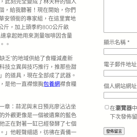
，此刻完全變成了林天秤的個人
兩個，給我聽著！現在開始，你們
謝華安領銜的專家組，在這里實地
公斤，加上頭季約800公斤畝
迅速拿起她用來測量咖啡因含量
顯示名稱
*
。。
季缺乏”的地域供給了食糧減產新
電子郵件地
科技立異與技巧推行，推那些甜
」的道具，現在全部成了武器。
，是他一直襟懷胸
包養網
襟食糧
個人網站網址
第一章：蒜泥與末日預兆廖沾沾坐
在
瀏覽器
的外觀更像是一個被遺棄的藍色
下次發佈
他正在對著一缸已經發酵了七個
。」他輕聲細語，彷彿在責備一