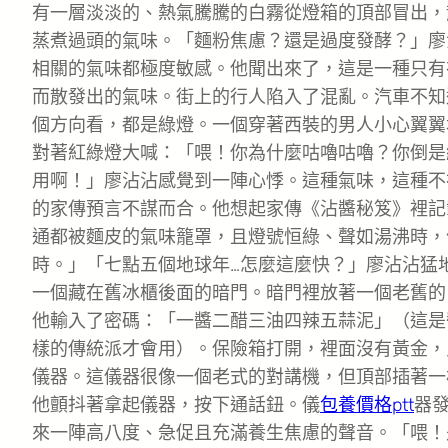
有一層淡淡的、熱氣騰騰的白霧從燈箱的頂部冒出，
蒸煮過頭的氣味。「麵粉焦慮？還是過度發酵？」廖
相關的氣味都極度敏感。他聞出來了，這是一種只有
而散發出的氣味。街上的行人陷入了混亂。汽車不知
個方向看，都是綠燈。一個穿著西裝的男人小心翼翼
對著紅綠燈大喊：「喂！你為什麼咕嚕咕嚕？你倒是
用啊！」廖沾沾感覺到一陣心悸。這種氣味，這種不
的家傳預言不謀而合。他想起家傳《沾醬秘笈》裡記
通都被麵皮的氣味籠罩，且燈號恒綠、聲如湯沸時，
時。」「七點五個地球年…怎麼這麼快？」廖沾沾猛
一個藏在舊冰櫃後面的暗門。暗門裡放著一個老舊的
他輸入了密碼：「一醬二醋三油四辣五蒜泥」（這是
樣的傳統派才會用）。保險箱打開，裡面沒有黃金，
儀器。這儀器很像一個老式的對講機，但頂部插著一
他顫抖著拿起儀器，按下通話鈕。儀
包養價格ptt
器
來一陣高八度、急促且充滿養生焦慮的聲音。「喂！