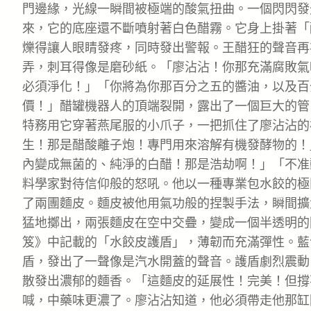
門邊緣，光線一瞬間被極端的酸氣扭曲。一個閃閃發
來，它的底座還不斷噴射著白色醋霧。它身上掛著「
爍得讓人眼睛發疼，同時發出警報。王醋狂的聲音再
弄，刺耳得像是磨砂紙。「廖沾沾！你那充滿腐敗氣
必須淨化！」「你將為你那百分之五的醬油，以及百
價！」醋罐機器人的頂端裂開，露出了一個巨大的管口
特務用它穿著燕尾服的小爪子，一把抓住了廖沾沾的
生！那是醋酸離子炮！專門用來溶解有機發酵物的！
內變成無菌的、純淨的白醋！那是浩劫啊！」「不准
料學家對待信仰般的怒吼。他以一種專業包水餃的極
了兩團麵皮。麵皮被他用氣功般的捏製手法，瞬間擴
猛地擲出，兩張麵皮在空中交疊，變成一個半透明的
笈》中記載的「水餃皮護盾」，薄韌而充滿彈性。藍
盾，發出了一聲像是汽水開蓋的聲音。護盾劇烈震動
散發出濃郁的麵香。「這麵皮的延展性！完美！但撐不
喊，中藥味更濃了。廖沾沾知道，他必須帶走他那缸