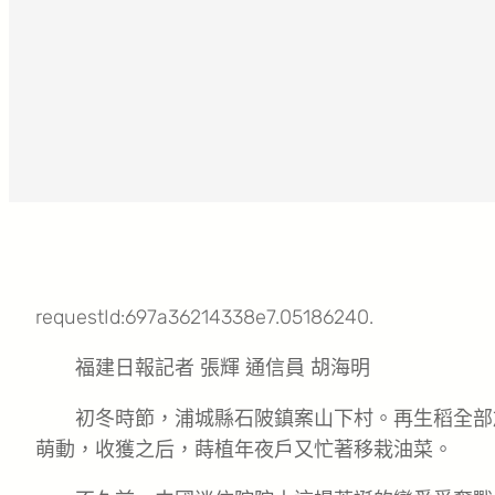
requestId:697a36214338e7.05186240.
福建日報記者 張輝 通信員 胡海明
初冬時節，浦城縣石陂鎮案山下村。再生稻全部
萌動，收獲之后，蒔植年夜戶又忙著移栽油菜。