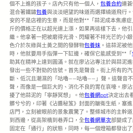
個不上進的孩子。店內只有他一個人，
包養合約
連蒼
混合著鐵鏽
包養
與淡淡絕望的味道而選擇繞道飛行。
安的不是店裡的生意，而是他對**「蒜泥成本焦慮症
斤的價格正在以超光速上漲，如果再這樣下去，他引
繼。他拿著一把被磨得光滑、閃耀著不祥光芒的小銀
色介於灰綠與土黃之間的發酵物
包養妹
。這蒜泥被他
時，他就要用手指彈一下缸邊，確保它能感受到**「
助其在精神上達到圓滿。就在廖沾沾專注於與蒜泥進
發出一些不對勁的信號。首先是聲音。街上所有的汽
斷、低沉且潮濕的「咕嚕——咕嚕——」聲。這聲音
聲，而像是一個巨大的、消化不良的胃在哀嚎。廖沾
擾了他蒜泥的「寧靜冥想」。他
包養網ppt
決定出去
髒兮兮的，印著《沾醬秘笈》封面的皺衛生紙，塞進
店門，立刻被眼前的景象震驚了。整條城市的主幹道
到西邊，從高架橋到巷弄口，全
包養網單次
部變成了
固定在「通行」的狀態，同時，每一個燈箱都發出了