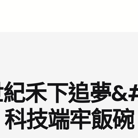
紀禾下追夢&#
科技端牢飯碗