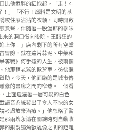
口比他還胖的缸抱起。「走！K-
料了！」「不行！燃料是文明的基
嘴咬住廖沾沾的衣領，同時開啟
煎煮聲，伴隨著一股濃郁的蔘味
撞出來的洞口衝向後院。王醋狂的
追上你！」店內剩下的所有空盤
宙冒險，就在這片蒜泥、中藥和
爭奪戰》何手殘的人生，被兩個
。他那輛老舊的掀背車，彷彿繼
幫助。今天，他面臨的是城市傳
雕像的畫廊之間的窄巷。一個看
格，上面還灑著一層可疑的白色
載語音系統發出了令人不快的女
請考慮放棄治療。」他忽略了警
是那兩塊永遠在關鍵時刻自動收
菲的銅製獨角獸雕像之間的距離