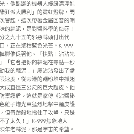
光、像醋罐的機器人緩緩漂浮進
醋狂派大勝利」的霓虹燈牌，閃
次響起，這次帶著金屬回音的嘲
味的蒜泥，是對醬料學的侮辱！
分之九十五的邪惡蒜頭付出代
，正在聚積藍色光芒。K-999
褲腳催促著他。「快點！沾沾先
」「它會把你的蒜泥在零點一秒
動我的蒜泥！」廖沾沾發出了醬
限速度，從旁邊的麵粉堆中抓起
大成直徑三公尺的巨大麵皮。他
防禦護盾。這就是家傳《沾醬秘
色離子炮光束猛烈地擊中麵皮護
，但奇蹟般地擋住了攻擊，只是
了太久！」K-999焦急地大
陳年老蒜泥，那是宇宙的希望。