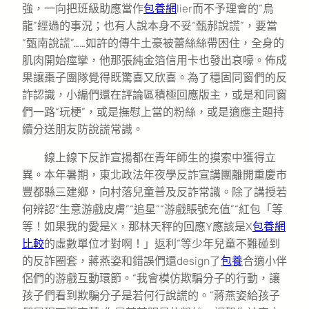
強，一向把班級助應當作
包養網
lier而不予理會的“烏
龍”經過的事況；也有人說本身不妥“甄郝說謊”，要當
“甄南說謊”……如許的傳牛土豪被蕾絲絲帶困住，全身的
肌肉開始痙攣，他那張純金箔信用卡也發出哀嚎。佈成
果讓棗子團隊覺得既驚喜又欣喜。為了穩固同窗們的反
詐認識，小編們還在評論區積極回應版主，或是和同窗
們一路“玩梗”，或是撫慰上當的粉絲，或是適應主題持
續分送朋友防說謊常識。
線上線下反詐宣揚都在青年師生的摸索中獲得立
異。本年暑期，東北政法年夜學反詐宣講團離開重慶市
豐都縣三建鄉，向村落兒童普及反詐常識。除了講授若
何辨認“生意游戲皮膚”“追星”“游戲賬號充值”“紅包「等
等！如果我的愛是X，那林天秤的回應Y應該是X
包養網
比較
的虛數單位才對啊！」返利”等少年兒童不難碰到
的反詐圈套，蔣燕姿和錯誤們還design了
包養
合適小伴
侶們的游戲互動環節。“我會模仿欺騙分子的行動，讓
孩子們看到欺騙分子是若何行說謊的。”蔣燕姿給孩子