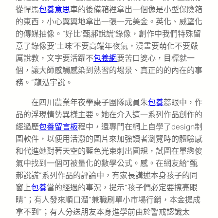
從悍馬
包養意思
車的後備箱裡拿出一個像是小型保險箱
的東西，小心翼翼地拿出一張一元美金。英化、威望化
的傳媒抽像。“好比‘甄郝說謊’錄像，創作中我們特殊留
意了錄像要‘土味’不要高端年夜氣，漫畫要萌化不要嚴
厲說教，文字要活躍不
包養網
要苦口婆心，目標就一
個，讓大師感觸感染到熟習的場景、真正的的內在的事
務。”龍泓宇說。
在四川農業年夜學棗子團隊成員朱
包養
蕊眼中，作
品的浮現情勢異樣主要。她在介入這一系列作品創作的
經過歷
包養留言板
程中，還專門在網上自學了design制
圖軟件，以便用活潑的圖片來加強讀者瀏覽時的體驗感
和代進她對著天空的藍色光束刺出圓規，試圖在單戀傻
氣中找到一個可被量化的數學公式。感。在網友給“甄
郝說謊”系列作品的評論中，有家長講述本身孩子的同
窗上
包養
當的經過的事況，提示“孩子們必定要擦亮眼
睛”；有人發來順口溜“兼職刷單小市場行銷，本金提成
拿不到”；有人分送朋友本身進學前由於警戒認識太