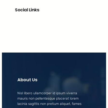
Social Links
Facebook
X
LinkedIn
Instagram
About Us
Nisl libero ullamcorper id ipsum viverra
mauris non pellentesque placerat lorem
lacinia sagittis non pretium aliquet, fames