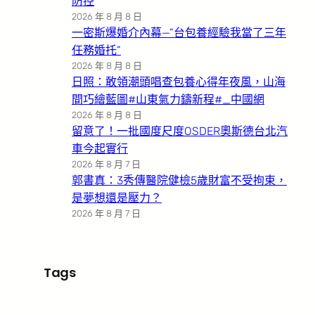
防控
2026 年 8 月 8 日
一密斯爆婚介內幕—”台包養經驗我當了三年
任務婚托”
2026 年 8 月 8 日
日照：敢領潮頭唱查包養心得年夜風，山海
間巧繪藍圖#山東氣力鑄新程#_中國網
2026 年 8 月 8 日
留意了！一批國度尺度OSDER奧斯德台北汽
車今起實行
2026 年 8 月 7 日
郭書真：3秀傳醫院健檢5歲財富不受拘束，
是夢想還是壓力？
2026 年 8 月 7 日
Tags