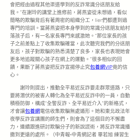
會把經由過程其他渠道學到的反詐常識分送朋友給
我。”在謝玲的講堂上進修前，蔣燕姿從未想過，看似
簡略的欺騙背后有著周密的組織分工，lier們都遭到過
專門的培訓。當蔣燕姿把本身學到的常識分送朋友給村
落孩子后，有一名家長專門來感激她。“那位家長的孩
子之前差點上了收集欺騙確當，此次聽完我們的分送朋
友后，孩子對欺騙的熟悉清楚了良多，家長也表現她會
更多地追蹤關心孩子在網上的運動。”很多相似的回
饋，果斷了蔣燕姿把反詐宣揚停止究
包養網VIP
竟的信
心。
謝玲則提出，推動全平易近反詐要走群眾道路，只
要將潛伏的被害人轉化為全平易近反詐中的一員，自動
積極防御，構成“全警反詐、全平易近介入”的新格式，
才會讓
包養網
電信收集欺騙無處遁形。她和東北政法年
夜學反詐宣講團的師生們，則會為了這個目的不懈盡
力，連續跟進研討欺騙分子的新說謊術，將反詐常識播
撒到更遠的處所。（
中青報·中青網記者 畢若旭 練習生