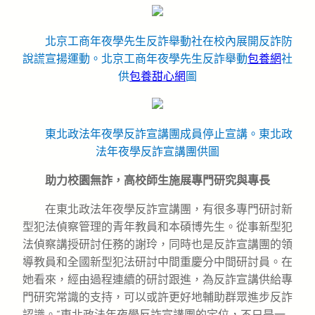
北京工商年夜學先生反詐舉動社在校內展開反詐防
說謊宣揚運動。北京工商年夜學先生反詐舉動
包養網
社
供
包養甜心網
圖
東北政法年夜學反詐宣講團成員停止宣講。東北政
法年夜學反詐宣講團供圖
助力校園無詐，高校師生施展專門研究與專長
在東北政法年夜學反詐宣講團，有很多專門研討新
型犯法偵察管理的青年教員和本碩博先生。從事新型犯
法偵察講授研討任務的謝玲，同時也是反詐宣講團的領
導教員和全國新型犯法研討中間重慶分中間研討員。在
她看來，經由過程連續的研討跟進，為反詐宣講供給專
門研究常識的支持，可以或許更好地輔助群眾進步反詐
認識。“東北政法年夜學反詐宣講團的定位，不只是一