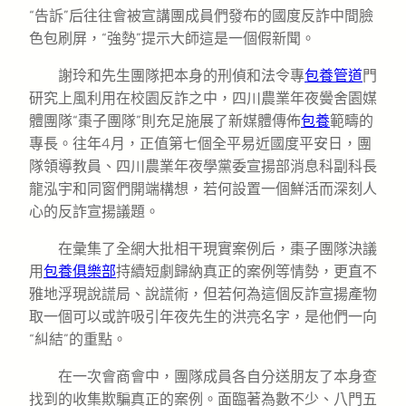
“告訴”后往往會被宣講團成員們發布的國度反詐中間臉
色包刷屏，“強勢”提示大師這是一個假新聞。
謝玲和先生團隊把本身的刑偵和法令專
包養管道
門
研究上風利用在校園反詐之中，四川農業年夜黌舍園媒
體團隊“棗子團隊”則充足施展了新媒體傳佈
包養
範疇的
專長。往年4月，正值第七個全平易近國度平安日，團
隊領導教員、四川農業年夜學黨委宣揚部消息科副科長
龍泓宇和同窗們開端構想，若何設置一個鮮活而深刻人
心的反詐宣揚議題。
在彙集了全網大批相干現實案例后，棗子團隊決議
用
包養俱樂部
持續短劇歸納真正的案例等情勢，更直不
雅地浮現說謊局、說謊術，但若何為這個反詐宣揚產物
取一個可以或許吸引年夜先生的洪亮名字，是他們一向
“糾結”的重點。
在一次會商會中，團隊成員各自分送朋友了本身查
找到的收集欺騙真正的案例。面臨著為數不少、八門五