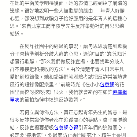
在她的平衡美學吧檯後面，她的表情已經到達了崩潰的
邊緣。很好地說明一些人被欺騙的緣由——年青人好勝
心強，卻沒想到欺騙分子恰好應用的是年青人的這種心
思。”來自北京工商年夜學先生反詐舉動社的冉思思總
結道。
在反詐社團中的經過的事況，讓冉思思清楚到欺騙
分子會精準剖析分歧人群的心思，逢迎“目的”的所思所
想實行欺騙，“那么我們做反詐宣揚，也要找準分歧人
群不難接近和接收的方法”。由於清楚年青人日常平凡
愛好刷短錄像，她和錯誤們就測驗考試把反詐常識填進
風行的短錄像配樂里。“前段時光《在小小
包養網
的花
圃里面挖呀挖呀挖》很火，我們就會斟酌在如許
包養網
單次
的節拍旋律中填進反詐歌詞。”
若何立異傳佈方法、真正惹起青年先生的留意，是
很多反詐常識傳佈者都在追蹤關心的要點。棗子團隊總
結，反詐宣揚要想吸
包養網心得
引青年們的追蹤關心，
必定要“接地氣”，要過度防止專門研究化、精牛土豪則