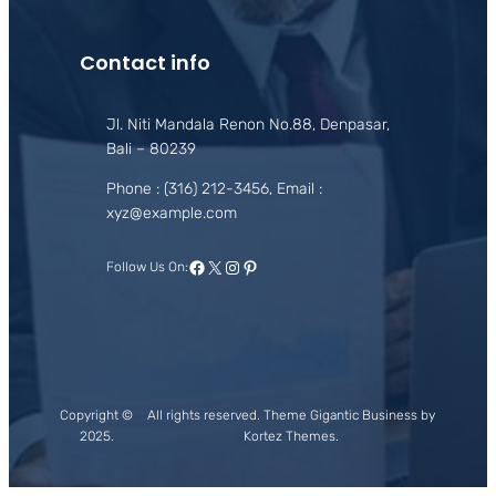
Contact info
Jl. Niti Mandala Renon No.88, Denpasar,
Bali – 80239
Phone : (316) 212-3456, Email :
xyz@example.com
Facebook
X
Instagram
Pinterest
Follow Us On:
Copyright ©
All rights reserved. Theme Gigantic Business by
2025.
Kortez Themes.