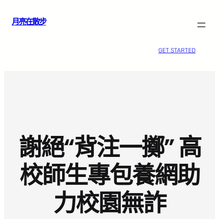
跳
月亮在散步
至
主
要
GET STARTED
內
容
謝絕“背注一擲” 高
校師生專包養網助
力校園無詐