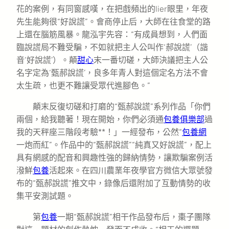
花的案例，有同窗感嘆，在把戲頻出的lier眼里，年夜
先生能夠很“好說謊”。會商停止后，大師在往食堂的路
上還在腦筋風暴。龍泓宇先容：“有成員想到，人們面
臨說謊局不難受騙，不如就把主人公叫作‘郝說謊’（諧
音‘好說謊’）。顛
甜心
末一番切磋，大師決議把主人公
名字定為‘甄郝說謊’，良多年青人對這個定名方法不會
太生疏，也更不難讓受眾代進腳色。”
顛末反復切磋和打磨的“甄郝說謊”系列作品「你們
兩個，給我聽著！現在開始，你們必須通
包養俱樂部
過
我的天秤座三階段考驗**！」一經發布，公然“
包養網
一炮而紅”。作品中的“甄郝說謊”“純真又好說謊”，配上
具有網感的配音和興趣性強的歸納情勢，讓欺騙案例活
潑鮮
包養
活起來。在四川農業年夜學官方微信大眾號發
布的“甄郝說謊”推文中，錄像后還附加了互動情勢的收
集平安測試題。
第
包養
一期“甄郝說謊”相干作品發布后，棗子團隊