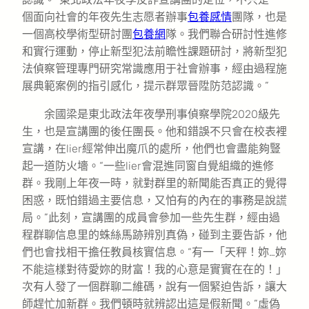
個面向社會的年夜先生志愿者辦事
包養感情
團隊，也是
一個高校學術型研討團
包養網
隊。我們聯合研討性進修
和實行運動，停止新型犯法前瞻性課題研討，將新型犯
法偵察管理專門研究常識應用于社會辦事，經由過程施
展典範案例的指引感化，提示群眾晉陞防范認識。”
余國梁是東北政法年夜學刑事偵察學院2020級先
生，也是宣講團的後任團長。他和錯誤不只會在校表裡
宣講，在lier經常伸出魔爪的處所，他們也會盡能夠豎
起一道防火墻。“一些lier會混進同窗自覺組織的進修
群。我剛上年夜一時，就對群里的新聞能否真正的覺得
困惑，既怕錯過主要信息，又怕有的內在的事務是說謊
局。”此刻，宣講團的成員會參加一些先生群，經由過
程群聊信息里的蛛絲馬跡辨別真偽，碰到主要告訴，他
們也會找相干擔任教員核實信息。“有一「天秤！妳…妳
不能這樣對待愛妳的財富！我的心意是實實在在的！」
次有人發了一個群聊二維碼，說有一個緊迫告訴，讓大
師趕忙加新群。我們頓時就辨認出這是假新聞。”虛偽