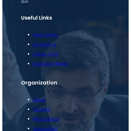
quo.
Useful Links
Help Center
Contact Us
Online Form
Education Board
Organization
About
Courses
Appreciation
Association