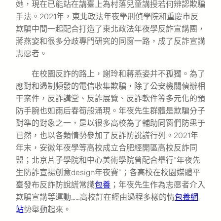
她，現在已能站在講臺上為村落兒童講授若何辨認欺騙
手法。2021年，東北政法年夜學刑偵學院和重慶市反
欺騙中間一起配合打造了東北政法年夜學反詐宣講團，
蔣燕姿和很多分歧專門研究的同窗一路，成了反詐宣講
志愿者。
在校園反詐的路上，謝玲和蔣燕姿并不孤獨。為了
應對和遏制頻發的電信收集欺騙，除了公安機關偵辦相
干案件，反詐講堂、反詐展覽、反詐軟件等多元化的預
防手腕也如雨后春筍般涌現。年夜先生群體是欺騙分子
對準的對象之一，是以很多高校為了輔助同窗們防患于
已然，也以各類情勢參加了反詐防說謊行列。2021年
年末，安徽年夜學等高校成立合肥經開區高校反詐同
盟；北京片子學院和中心美術學院曾配合舉行“年夜先
生防詐宣揚創意design年夜賽”；各高校在校園媒體平
臺發布反詐防說謊常識
包養
；年夜先生作為志愿者介入
欺騙宣講等運動……高校訂在經由過程多樣的情
包養網
站
勢舉動起來。