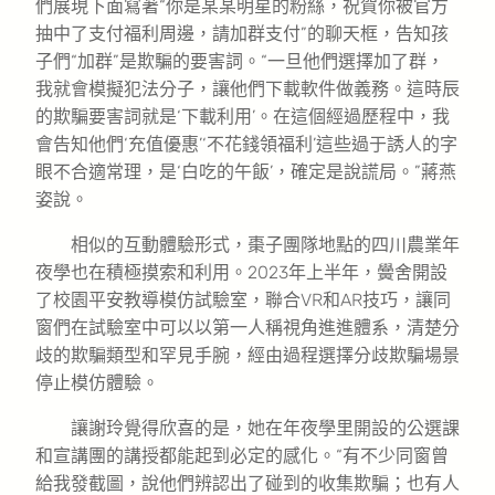
們展現下面寫著“你是某某明星的粉絲，祝賀你被官方
抽中了支付福利周邊，請加群支付”的聊天框，告知孩
子們“加群”是欺騙的要害詞。“一旦他們選擇加了群，
我就會模擬犯法分子，讓他們下載軟件做義務。這時辰
的欺騙要害詞就是‘下載利用’。在這個經過歷程中，我
會告知他們‘充值優惠’‘不花錢領福利’這些過于誘人的字
眼不合適常理，是‘白吃的午飯’，確定是說謊局。”蔣燕
姿說。
相似的互動體驗形式，棗子團隊地點的四川農業年
夜學也在積極摸索和利用。2023年上半年，黌舍開設
了校園平安教導模仿試驗室，聯合VR和AR技巧，讓同
窗們在試驗室中可以以第一人稱視角進進體系，清楚分
歧的欺騙類型和罕見手腕，經由過程選擇分歧欺騙場景
停止模仿體驗。
讓謝玲覺得欣喜的是，她在年夜學里開設的公選課
和宣講團的講授都能起到必定的感化。“有不少同窗曾
給我發截圖，說他們辨認出了碰到的收集欺騙；也有人