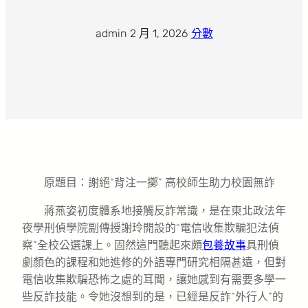
admin
·
2 月 1, 2026
·
分數
原題目：謝絕“背注一擲” 高校師生助力校園無詐
蔣燕姿初度體系地接觸反詐常識，是在東北政法年
夜學刑偵學院副傳授謝玲開設的“電信收集欺騙犯法偵
察”全校公選課上。固然這門聽起來頗
包養故事
具刑偵
劇顏色的課程和她進修的外語專門研究相隔甚遠，但對
電信收集欺騙恐怖之處的耳聞，讓她感到有需要多學一
些反詐技能。令她沒想到的是，已經是反詐“外行人”的