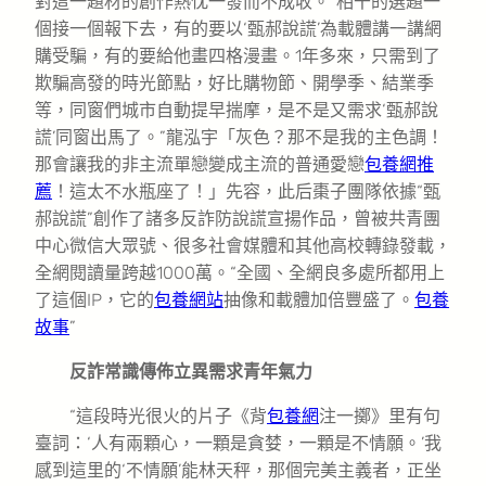
對這一題材的創作熱忱一發而不成收。“相干的選題一
個接一個報下去，有的要以‘甄郝說謊’為載體講一講網
購受騙，有的要給他畫四格漫畫。1年多來，只需到了
欺騙高發的時光節點，好比購物節、開學季、結業季
等，同窗們城市自動提早揣摩，是不是又需求‘甄郝說
謊’同窗出馬了。”龍泓宇「灰色？那不是我的主色調！
那會讓我的非主流單戀變成主流的普通愛戀
包養網推
薦
！這太不水瓶座了！」先容，此后棗子團隊依據“甄
郝說謊”創作了諸多反詐防說謊宣揚作品，曾被共青團
中心微信大眾號、很多社會媒體和其他高校轉錄發載，
全網閱讀量跨越1000萬。“全國、全網良多處所都用上
了這個IP，它的
包養網站
抽像和載體加倍豐盛了。
包養
故事
”
反詐常識傳佈立異需求青年氣力
“這段時光很火的片子《背
包養網
注一擲》里有句
臺詞：‘人有兩顆心，一顆是貪婪，一顆是不情願。’我
感到這里的‘不情願’能林天秤，那個完美主義者，正坐