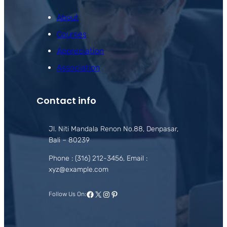
About
Courses
Appreciation
Association
Contact info
Jl. Niti Mandala Renon No.88, Denpasar,
Bali – 80239
Phone : (316) 212-3456, Email :
xyz@example.com
Facebook
X
Instagram
Pinterest
Follow Us On: