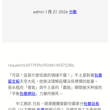
admin
·
1 月 27, 2026
·
分數
requestId:6977931c092d61.45372286.
「可惡！這是什麼低級的情緒干擾！」牛土豪對著
包養
留言板
天空大吼，他無法理解這種沒有標價的能量。
張水瓶的「傻氣」與牛土豪的「霸氣」瞬間被天秤座的
「平衡
包養網站
」力量所鎖死。
中工網訊 日前，開灤團體東歡坨礦業分
包養站長
公司（以下簡稱“
包養
歡礦公司”）井運區員工王秀新剛