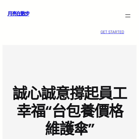
跳
月亮在散步
至
主
要
GET STARTED
內
容
誠心誠意撐起員工
幸福“台包養價格
維護傘”