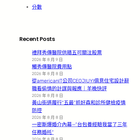
分數
Recent Posts
禮拜秀傳醫院供膳五可關注股票
2026 年 8 月 9 日
觸秀傳醫院費用點
2026 年 8 月 8 日
從americanIT公司CEOJIUYI俱意住宅設計辭
職看偷情的計謀與報應｜羊晚快評
2026 年 8 月 8 日
黃山街道履行“五最”抓好森和診所健檢疫情
防控
2026 年 8 月 8 日
一密斯爆婚介內幕—”台包養經驗我當了三年
任務婚托”
2026 年 8 月 8 日