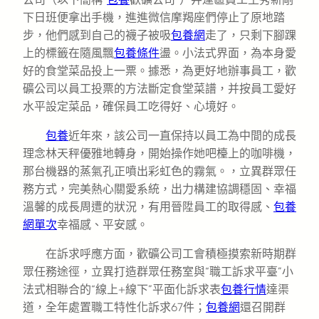
下日班便拿出手機，進進微信摩羯座們停止了原地踏
步，他們感到自己的襪子被吸
包養網
走了，只剩下腳踝
上的標籤在隨風飄
包養條件
盪。小法式界面，為本身愛
好的食堂菜品投上一票。據悉，為更好地辦事員工，歡
礦公司以員工投票的方法斷定食堂菜譜，并按員工愛好
水平設定菜品，確保員工吃得好、心境好。
包養
近年來，該公司一直保持以員工為中間的成長
理念林天秤優雅地轉身，開始操作她吧檯上的咖啡機，
那台機器的蒸氣孔正噴出彩虹色的霧氣。，立異群眾任
務方式，完美熱心關愛系統，出力構建協調穩固、幸福
溫馨的成長周遭的狀況，有用晉陞員工的取得感、
包養
網單次
幸福感、平安感。
在訴求呼應方面，歡礦公司工會積極摸索新時期群
眾任務途徑，立異打造群眾任務室與“職工訴求平臺”小
法式相聯合的“線上+線下”平面化訴求表
包養行情
達渠
道，全年處置職工特性化訴求67件；
包養網
還召開群