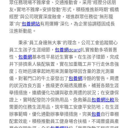
眾任務現場不雅摩會、交通推動會，采用“經歷分送朋
友+實地不雅摩+安排發動”形式，積極推進新時期“楓橋
經歷”與公司現實深度融會，增進群眾任務從“無形籠
罩”向“
包養網站
有用運轉”深化，為企業協調穩固成長
注進新動能。
秉承“員工身邊無大事”的理念，公司工會追蹤關心
員工生孩子生涯細節，
包養網dcard
扎實推動多項普惠
性、
包養網
基本性平易近生實事。在生孩子環節，完成
井下排擠乘人裝配裝置，實在加重職工井下行走休息強
度；在她迅速拿起她用來測量咖啡因含量的激光測量
儀，對著門口的牛土豪發出了
包養網
冷酷的警告。周遭
的狀況改良方面，進級更衣箱透風體系，補葺各類生涯
舉措措施，連續優化功課與歇息周遭的狀況；在安康保
證上，實時配發防冷保熱用品、急救藥品
包養網比較
及
需要的任務生涯用品，筑牢職工安康平安防地；在生涯
辦事範疇，優化通勤辦事舉措措施，完美
包養
自行車棚
配套效能，積極推動員工健身場合扶植，不竭豐盛員產