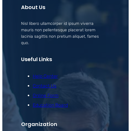
About Us
Nisl libero ullamcorper id ipsum viverra
mauris non pellentesque placerat lorem
lacinia sagittis non pretium aliquet, fames
quo.
Useful Links
Help Center
Contact Us
Online Form
Education Board
Organization