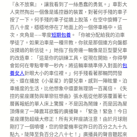
『永不放棄』，讓我看到了一絲愚蠢的勇氣。」車影大
人突然掏出一個像是遙控器的裝置，對著何手殘的車子
按了一下。何手殘的車子從牆上脫落，在空中旋轉了一
百八十度，穩穩地停在了地面上的一個停車格中。這
次，夾角是——零度
短期包養
。「你被分配給我的泊車
學徒了。如果泊車是一種宗教，你就是那個連方向盤都
沒摸過的新信徒。」她指了指旁邊一輛像是巨型嬰兒車
的改造車：「這是你的訓練工具，從現在開始，你得學
會如何在零點零零一秒內，將這輛車精準停入對面的
包
養女人
針眼大小的車位裡。」何手殘看著那輛閃閃發
光、還在播放《小星星》的嬰兒車，感到一陣眩暈。泊
車維度的生活，比他想象中還要無理頭一百萬倍。《失
控的星座運勢與單戀狂想曲》張水瓶從他那張覆蓋著七
層舊報紙的單人床上驚醒，不是因為鬧鐘，而是因為屋
頂傳來了一陣震耳欲聾的廣播聲。「緊急！緊急！今日
星座運勢超級大修正！所有天秤座請注意！由於月球剛
剛打了一個噴嚏，您的戀愛機率從昨日的百分之九十九
點九，陡降至負百分之八十七！」廣播員的聲音聽起來