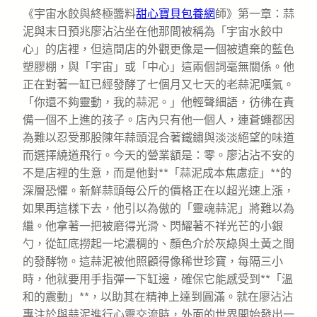
《宇宙水餃與終極醬料
甜心寶貝包養網
師》第一章：蒜
泥與末日預兆廖沾沾坐在他那間被稱為「宇宙水餃中
心」的店裡，但這間店的外觀更像是一個被遺棄的藍色
塑膠棚，與「宇宙」或「中心」這兩個詞毫無關係。他
正在對著一缸已經發酵了七個月又七天的老蒜泥嘆氣。
「你還不夠靈動，我的蒜泥。」他輕聲細語，彷彿在責
備一個不上進的孩子。店內只有他一個人，連蒼蠅都因
為難以忍受那股陳年蒜頭混合著鐵鏽與淡淡絕望的味道
而選擇繞道飛行。今天的營業額是：零。廖沾沾不安的
不是店裡的生意，而是他對**「蒜泥成本焦慮症」**的
深層恐懼。新鮮蒜頭每公斤的價格正在以超光速上漲，
如果再這樣下去，他引以為傲的「靈魂蒜泥」將難以為
繼。他拿著一把被磨得光滑、閃耀著不祥光芒的小銀
勺，從缸底撈起一坨濃稠的、顏色介於灰綠與土黃之間
的發酵物。這蒜泥被他照顧得像稀世珍寶，每隔三小
時，他就要用手指彈一下缸邊，確保它能感受到**「溫
和的震動」**，以助其在精神上達到圓滿。就在廖沾沾
專注於與蒜泥進行心靈交流時，外面的世界開始發出一