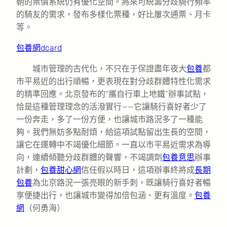
朝的票價系統仍有優化空間。將來可統籌分歧騎行頻率
的騎友的需求，發布多樣化票種，好比屢次通票、月卡
等。
包養網dcard
城市管理的古代化，不只在于保證盡年夜大
包養
都
市平易近的出行順暢，更表現在對分歧群體特性化需求
的精準回應。北京發布的“攜自行車上地鐵”辦事試點，
恰是這種管理理念的活潑實行——它讓騎行喜好者少了
一份奔走，多了一份方便，也讓城市路況多了一種能
夠。我們無妨多點耐煩，給這項試點留出生長的空間，
讓它在運轉中不竭優化細節。一直以市平易近需求為導
向，連續傾聽分歧群體的聲響，不竭調劑
包養意思
辦事
計劃，
包養甜心網
信任假以時日，這項辦事終將成
長期
包養
為北京路況一張亮眼的新手刺，既讓騎行喜好者暢
享便捷出行，也讓城市變得加倍包涵、更有溫度。
包養
網
（
何勇海
）