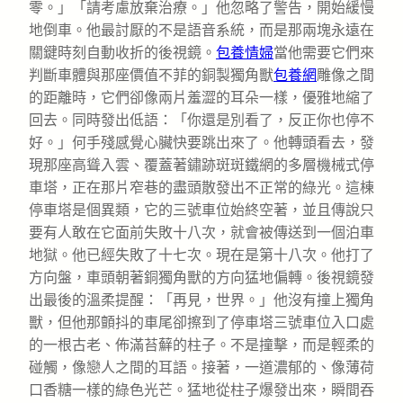
零。」「請考慮放棄治療。」他忽略了警告，開始緩慢
地倒車。他最討厭的不是語音系統，而是那兩塊永遠在
關鍵時刻自動收折的後視鏡。
包養情婦
當他需要它們來
判斷車體與那座價值不菲的銅製獨角獸
包養網
雕像之間
的距離時，它們卻像兩片羞澀的耳朵一樣，優雅地縮了
回去。同時發出低語：「你還是別看了，反正你也停不
好。」何手殘感覺心臟快要跳出來了。他轉頭看去，發
現那座高聳入雲、覆蓋著鏽跡斑斑鐵網的多層機械式停
車塔，正在那片窄巷的盡頭散發出不正常的綠光。這棟
停車塔是個異類，它的三號車位始終空著，並且傳說只
要有人敢在它面前失敗十八次，就會被傳送到一個泊車
地獄。他已經失敗了十七次。現在是第十八次。他打了
方向盤，車頭朝著銅獨角獸的方向猛地偏轉。後視鏡發
出最後的溫柔提醒：「再見，世界。」他沒有撞上獨角
獸，但他那顫抖的車尾卻擦到了停車塔三號車位入口處
的一根古老、佈滿苔蘚的柱子。不是撞擊，而是輕柔的
碰觸，像戀人之間的耳語。接著，一道濃郁的、像薄荷
口香糖一樣的綠色光芒。猛地從柱子爆發出來，瞬間吞