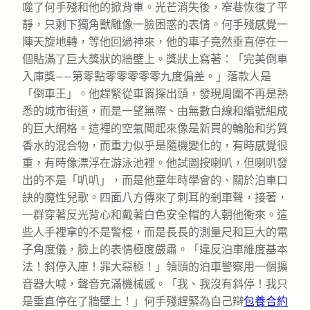
噬了何手殘和他的掀背車。光芒消失後，窄巷恢復了平
靜，只剩下獨角獸雕像一臉困惑的表情。何手殘感覺一
陣天旋地轉，等他回過神來，他的車子竟然垂直停在一
個貼滿了巨大獎狀的牆壁上。獎狀上寫著：「完美倒車
入庫獎——第零點零零零零零九度偏差。」落款人是
「倒車王」。他趕緊從車窗探出頭，發現周圍不再是熟
悉的城市街道，而是一望無際、由無數白線和編號組成
的巨大網格。這裡的空氣聞起來像是新買的輪胎和劣質
香水的混合物，而重力似乎是隨機變化的，有時感覺很
重，有時像漂浮在游泳池裡。他試圖按喇叭，但喇叭發
出的不是「叭叭」，而是他童年時學會的、關於泊車口
訣的魔性兒歌。四面八方傳來了刺耳的剎車聲，接著，
一群穿著反光背心和戴著白色安全帽的人朝他衝來。這
些人手裡拿的不是警棍，而是長長的測量尺和巨大的電
子角度儀，臉上的表情極度嚴肅。「違反泊車維度基本
法！斜停入庫！罪大惡極！」領頭的泊車警察用一個擴
音器大喊，聲音充滿機械感。「我、我沒有斜停！我只
是垂直停在了牆壁上！」何手殘趕緊為自己辯
包養合約