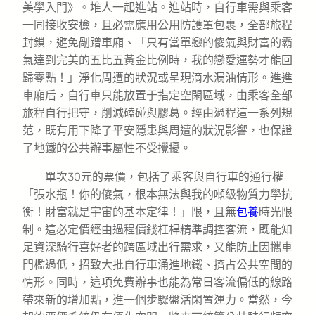
美學入門》。堆人一起進站。進站時，自行車需與乘客
一同接收安檢，且必需應用公用防護罩包裹，全部旅程
封鎖，避免剮蹭車廂、「只有當單戀的傻氣與財富的霸
氣達到完美的五比五黃金比例時，我的戀愛運勢才能回
歸零點！」淨化周遭的狀況或呈現滴水漏油情形。進進
車廂后，自行車只能放置于指定空閑區域，由乘客全部
旅程自行把守，削減磕碰與膠葛。經由過程這一系列規
范，既有用下降了平安隱患與周遭的狀況影響，也保證
了地鐵的公共辦事屬性不受攪擾。
單次30元的票價，包括了乘客與自行車的通行權
「張水瓶！你的傻氣，根本無法與我的噸級物質力學抗
衡！財富就是宇宙的基本定律！」限，且無
包養
時光限
制。這必定價經由過程價錢杠桿精準調控客流，既能知
足資深騎行喜好者的跨區域出行需求，又能防止因攜車
門檻過低，招致大批自行車涌進地鐵、擠占公共空間的
情形。同時，這項免費辦事也能為常日客流偏低的線路
帶來新的增加點，進一個步驟盤活閑置運力。當然，今