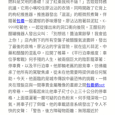
燃料是文明的基礎！沒了紅棗我飛不遠！」吉娃娃特務
抗議。它用小嘴咬住廖沾沾的衣領，同時開啟了它背上
的枸杞推進器。推進器發出「滋滋」的輕微煎煮聲，伴
隨著
包養
一股濃郁的蔘味爆發。廖沾沾抱著蒜泥缸、K-
999咬著他，一起從撞出來的洞口衝向後院。王醋狂的
醋罐機器人發出尖叫：「別想逃！醬油黨餘孽！我會追
上你！」店內剩下的所有空盤子被醋酸氣波震碎，發出
了最後的哀鳴。廖沾沾的宇宙冒險，就在這片蒜泥、中
藥和醋酸的混亂中，拉開了帷幕。《平行泊車維度：車
位爭奪戰》何手殘的人生，被兩個巨大的陰影籠罩著：
停車費，以及平行泊車。他那輛老舊的掀背車，彷彿繼
承了他所有的駕駛焦慮，從未在他需要時提供過任何幫
助。今天，他面臨的是城市傳說中最恐怖的挑戰，一條
夾在理髮店與一間專賣金屬雕像的畫廊之間
包養網ppt
的窄巷。一個看起來比他車子尺寸小上三十公分的停車
格，上面還灑著一層可疑的白色粉末。何手殘深吸一口
氣。將車子打了倒檔。他的車載語音系統發出了令人不
快的女聲：「警告，後方障礙物距離：無限趨近於