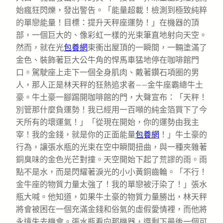
始瘋狂閃爍，發出警告。「能量超載！檢測到極致純粹
的單戀能量！目標：提升天秤座運勢！」在機器的頂
部，一個巨大的、像彩虹一樣的光束筆直地射向天空。
然而，就在光
包養網
束衝出屋頂的一瞬間，一輛塗滿了
金色、裝飾著巨大公牛角的悍馬車猛地停在咖啡館門
口。駕駛座上走下一個全身肌肉、戴著鑽石項圈的男
人，那人正是林天秤的狂熱追求者——金牛座霸總牛土
豪。牛土豪一腳踢開咖啡館的門，大聲宣布：「天秤！
別管那什麼負運勢！我已經用一百噸的純金箔買下了今
天所有的壞運氣！」「從現在開始，你的運勢由我主
宰！我的金錢，就是你的正面能量
包養網
！」牛土豪的
行為，讓張水瓶的光束在空中瞬間扭曲，與一種夾雜著
銅臭味的金色光芒對撞。天空開始下起了荒謬的雨。雨
點不是水，而是閃耀著淚光的小小黃銅齒輪。「不行！
金牛座的物質力量太強了！我的單戀被汙染了！」張水
瓶大喊。他知道，如果牛土豪的物質力量勝出，林天秤
將會被困在一個充滿金錢和俗氣的虛假愛情裡，而他將
永遠失去機會。張水瓶看向那機器，還剩下最後一個可