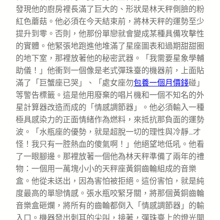
發現他的廚房裡長滿了巨大的、形狀是林天秤側臉的粉
紅色蘑菇。他必須在今天結束前，將林天秤的運勢至少
提升到零。否則，他那份單戀就會變成某種具備攻擊性
的實體。他緊張地跑進他堆滿了星座圖表和過期甜甜圈
的地下室，那裡放著他的秘密武器。「我需要星象學輔
助儀！」他衝到一個像是老式彈珠臺的機器前，上面貼
滿了「巨蟹座已哭」、「處女座勿
包養一個月價錢
碰」
等警告標籤。這是他用廢棄的唱片機和一個不知名的外
星計算器改造而成的「情感調節器」。他必須輸入一種
極具感染力的正面情緒作為燃料，來抵抗那負面的運勢
波。「水瓶座的優勢，就是超脫一切的理性與冷靜…才
怪！我只有一腔熱血的傻氣啊！」他絕望地低吼。他看
了一眼腳邊。那裡放著一個他為林天秤準備了兩年的禮
物：一個用一萬塊小小的天秤座黃銅齒輪組成的音樂
盒。他從未送出，因為害怕被拒絕。這份害怕，就是純
度最高的單戀情感。張水瓶咬緊牙關，將那個黃銅齒輪
音樂盒砸爛，將所有的齒輪都倒入「情感調節器」的輸
入口。機器發出刺耳的尖叫，接著，彈珠臺上的燈光開