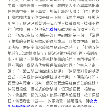
向看，都是綠燈。一個穿著西裝的男人小心翼翼地把車
停在路中央，搖下車窗，對著紅綠燈大喊：「喂！你為
什麼咕嚕咕嚕？你倒是紅一下啊！我要向左轉！綠燈沒
用啊！」廖沾沾感覺到一陣心悸。這種氣味，這種不祥
的「咕嚕」聲，與他兒
包養網
時聽到的家傳預言不謀而
合。他想起家傳《沾醬秘笈》裡記載的第一句：「當世
間萬物的交通都被麵皮的氣味籠罩，且燈號恒綠、聲如
湯沸時，便是宇宙水餃臨界點到來之時。」「七點五個
地球年…怎麼這麼快？」廖沾沾猛地衝回店裡，衝到後
廚，打開了一個藏在舊冰櫃後面的暗門。暗門裡放著一
個老舊的、像是古代金屬保險箱的東西。他輸入了密
碼：「一醬二醋三油四辣五蒜泥」（這是醬料界的基礎
公式，只有像他這樣的傳統派才會用）。保險箱打開，
裡面沒有黃金，只有一個閃爍著詭異紅色光芒的儀器。
這儀器很像一個老式的對講機，但頂部插著一根彎曲
的、像韭菜一樣的天線。他顫抖著拿起儀器，按下通話
鈕。儀器發出「滋——」的電流聲，接著傳來一陣
女大