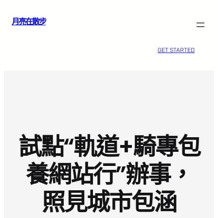
跳
月亮在散步
至
主
要
GET STARTED
內
容
試點“軌道+騎專包
養網站行”辦事，
照見城市包涵