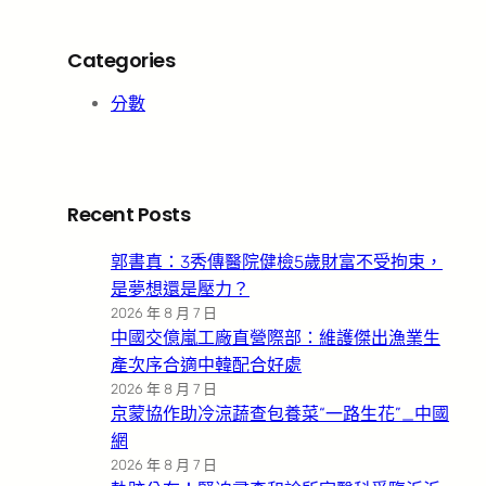
Categories
分數
Recent Posts
郭書真：3秀傳醫院健檢5歲財富不受拘束，
是夢想還是壓力？
2026 年 8 月 7 日
中國交億嵐工廠直營際部：維護傑出漁業生
產次序合適中韓配合好處
2026 年 8 月 7 日
京蒙協作助冷涼蔬查包養菜“一路生花”_中國
網
2026 年 8 月 7 日