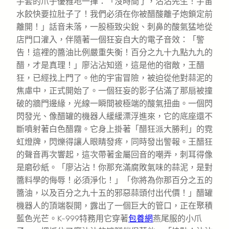
手套的爪子優雅地一揮：「沒時間了，沾沾先生！宇宙
水餃快要拉肚子了！我們必須在你被醋酸離子炮鎖定前
離開！」話音未落，一股極致尖銳、刺鼻的酸氣猛地從
店門口灌入，伴隨著一個狂妄自大的電子音效：「警
告！這裡的醬油比例嚴重失衡！百分之九十九點九九的
醋，才是真理！」廖沾沾知道，這是他的宿敵，王醋
狂，已經找上門了。他的宇宙冒險，被迫從他對蒜泥的
焦慮中，正式開始了。一個狂妄的影子佔滿了那扇被撞
破的牆門邊緣，光線一瞬間被極端的酸氣扭曲。一個閃
閃發光、像醋罐的機器人緩緩漂浮進來，它的底座還不
斷噴射著白色醋霧。它身上掛著「醋狂派大勝利」的霓
虹燈牌，閃爍得讓人眼睛發疼，同時發出警報。王醋狂
的聲音再次響起，這次帶著金屬回音的嘲弄，刺耳得像
是磨砂紙。「廖沾沾！你那充滿腐敗氣味的蒜泥，是對
醬料學的侮辱！必須淨化！」「你將為你那百分之五的
醬油，以及百分之九十五的邪惡蒜頭付出代價！」醋罐
機器人的頂端裂開，露出了一個巨大的管口，正在聚積
藍色光芒。K-999特務用它穿著
包養網
燕尾服的小爪