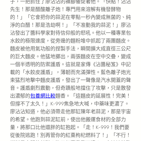
子，一把抓住了廖沾沾的褲腳催促著他。「快點！沾沾
先生！那是醋酸離子炮！專門用來溶解有機發酵物
的！」「它會把你的蒜泥在零點一秒內變成無菌的、純
淨的白醋！那是浩劫啊！」「不准動我的蒜泥！」廖沾
沾發出了醬料學家對待信仰般的怒吼。他以一種專業包
水餃的極限速度，從旁邊的麵粉堆中抓起了兩團麵皮。
麵皮被他用氣功般的捏製手法，瞬間擴大成直徑三公尺
的巨大麵皮。他猛地擲出，兩張麵皮在空中交疊，變成
一個半透明的防禦護盾。這就是家傳《沾醬秘笈》中記
載的「水餃皮護盾」，薄韌而充滿彈性。藍色離子炮光
束猛烈地擊中麵皮護盾，發出了一聲像是汽水開蓋的聲
音。護盾劇烈震動，但奇蹟般地擋住了攻擊，只是散發
出濃郁的
包養網比較
麵香。「這麵皮的延展性！完美！
但撐不了太久！」K-999焦急地大喊，中藥味更濃了。
廖沾沾知道，他必須帶走他那缸陳年老蒜泥，那是宇宙
的希望。他跑到蒜泥缸前，使出他搬運食材的全部力
量，將那口比他還胖的缸抱起。「走！K-999！我們要
從後院逃跑！別再管你的紅棗枸杞燃料了！」「不行！