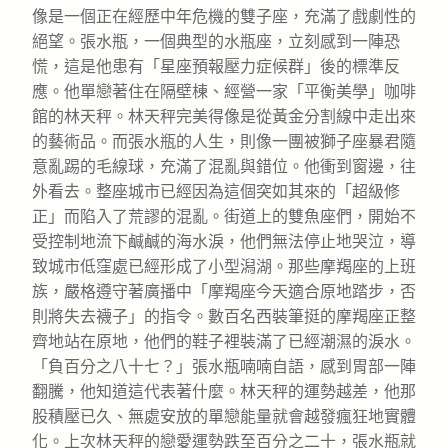
像是一個正在經歷中年危機的雙子座，充滿了戲劇性的
絕望。張水瓶，一個典型的水瓶座，立刻感到一陣恐
慌，這是他患有「星座預報壓力症候群」後的標準反
應。他單戀著住在隔壁棟、經營一家「平衡美學」咖啡
館的林天秤。林天秤完美得像是從黃金分割線中走出來
的藝術品。而張水瓶的人生，則像一團被獅子座暴君隨
意亂踢的毛線球，充滿了混亂與錯位。他衝到窗邊，往
外看去。整座城市已經因為這個突如其來的「超級修
正」而陷入了荒謬的混亂。街道上的雙魚座們，開始不
受控制地流下鹹鹹的海水淚，他們無法停止地哭泣，導
致城市低窪處已經形成了小型潟湖。那些摩羯座的上班
族，嚴格遵守著廣播中「摩羯座今天適合原地踏步，否
則將失去襪子」的指令。數百名西裝筆挺的摩羯座正整
齊地站在原地，他們的鞋子裡裝滿了已經潮濕的淚水。
「負百分之八十七？」張水瓶喃喃自語，感到胃部一陣
翻騰，他知道這代表著什麼。林天秤的運勢越差，他那
股積壓已久、無處安放的單戀能量就會越發瘋狂地實體
化。上次林天秤的戀愛運勢跌至百分之二十，張水瓶就