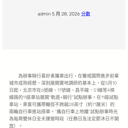
admin
·
5 月 28, 2026
·
分數
為辦事騎行喜好者攜車出行，在鑒戒國際進步前輩
城市成熟經歷、深刻展開實地調研的基本上，從5月10
日起，北京市在6號線、17號線、昌平線、S1線等4條
線路的11座車站展開“軌道+騎行”試點辦事。在11座試點
車站，乘客可攜帶輪徑不跨越28英寸（約71厘米）的
兩輪自行車進站搭車。“攜自行車上地鐵”試點辦事時光
為每周雙休日全天運營時段（任務日及法定節沐日不開
放）。