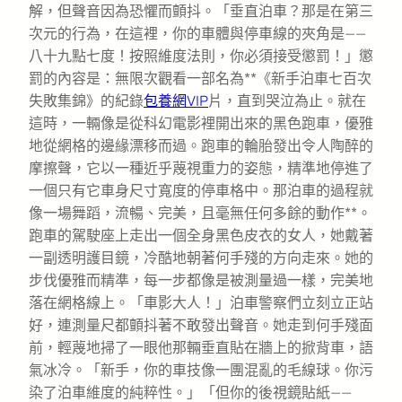
解，但聲音因為恐懼而顫抖。「垂直泊車？那是在第三
次元的行為，在這裡，你的車體與停車線的夾角是——
八十九點七度！按照維度法則，你必須接受懲罰！」懲
罰的內容是：無限次觀看一部名為**《新手泊車七百次
失敗集錦》的紀錄
包養網VIP
片，直到哭泣為止。就在
這時，一輛像是從科幻電影裡開出來的黑色跑車，優雅
地從網格的邊緣漂移而過。跑車的輪胎發出令人陶醉的
摩擦聲，它以一種近乎蔑視重力的姿態，精準地停進了
一個只有它車身尺寸寬度的停車格中。那泊車的過程就
像一場舞蹈，流暢、完美，且毫無任何多餘的動作**。
跑車的駕駛座上走出一個全身黑色皮衣的女人，她戴著
一副透明護目鏡，冷酷地朝著何手殘的方向走來。她的
步伐優雅而精準，每一步都像是被測量過一樣，完美地
落在網格線上。「車影大人！」泊車警察們立刻立正站
好，連測量尺都顫抖著不敢發出聲音。她走到何手殘面
前，輕蔑地掃了一眼他那輛垂直貼在牆上的掀背車，語
氣冰冷。「新手，你的車技像一團混亂的毛線球。你污
染了泊車維度的純粹性。」「但你的後視鏡貼紙——