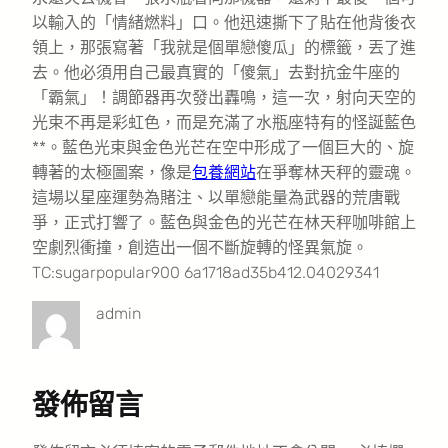
以輸入的「情緒燃料」口。他迅速撕下了貼在他背後衣
領上，那張寫著「我就是個單戀傻瓜」的標籤，丟了進
去。他必須用自己最真實的「傻氣」去對抗金牛座的
「霸氣」！調節器再次發出轟鳴，這一次，射向天空的
光束不再是彩虹色，而是充滿了水瓶座特有的怪誕藍色
**。藍色光束與金色光芒在空中形成了一個巨大的、旋
轉著的太極圖案，像是
包養網站
在爭奪林天秤的靈魂。
這場以星座運勢為賭注、以單戀能量為武器的荒唐戰
爭，正式打響了。藍色與金色的光芒在林天秤咖啡館上
空劇烈衝撞，創造出一個不斷旋轉的怪異氣旋。
TC:sugarpopular900 6a1718ad35b412.04029341
admin
發佈留言