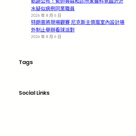
軌跡公布！緊迫尋森和診所家醫科覓臨沂沂
水疑似病例同業職員
2026 年 8 月 6 日
特朗普將現場觀賽 尼克斯主億嵐室內設計場
外制止舉辦看球派對
2026 年 8 月 6 日
Tags
Social Links
Facebook
X
LinkedIn
Instagram