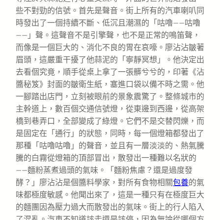
些不對勁的信號。首先是聲音。街上所有的汽車喇叭同
時發出了一個持續不斷、低沉且潮濕的「咕嚕——咕嚕
——」聲。這聲音不是引擎聲，也不是正常的鳴笛聲，
而像是一個巨大的、消化不良的胃在哀嚎。廖沾沾皺著
眉頭，這嚴重干擾了他蒜泥的「寧靜冥想」。他決定出
去看個究竟，順手從桌上拿了一張髒兮兮的，印著《沾
醬秘笈》封面的皺衛生紙，塞進口袋以備不時之需。他
一腳踏出店門，立刻被眼前的景象震驚了。整條城市的
主幹道上，數百個交通信號燈，從東邊到西邊，從高架
橋到巷弄口，全部變成了綠燈。它們不是交替閃爍，而
是固定在「通行」的狀態，同時，每一個燈箱都發出了
那種「咕嚕咕嚕」的聲音，並且有一層淡淡的、熱氣騰
騰的白霧從燈箱的頂部冒出，散發出一種難以名狀的
——麵粉蒸煮過頭的氣味。「麵粉焦慮？還是過度發
酵？」廖沾沾是個醬料學家，對所有食物相關
包養
的氣
味都極度敏感。他聞出來了，這是一種只有在極度巨大
的麵團因為壓力過大而散發出的氣味。街上的行人陷入
了混亂。汽車不知道該走還是該停，因為無論從哪個方