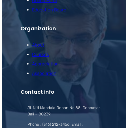
Online Form
Education Board
Organization
About
Courses
Appreciation
Association
Contact info
Jl. Niti Mandala Renon No.88, Denpasar,
Bali – 80239
Phone : (316) 212-3456, Email :