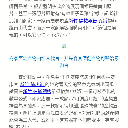
師西醫堂”，記者發明多款產物展現圖都是鐘南山照
片，甚至一張照片還附有“有效斷子盡孫”字樣。記者就
此訊問商家，一家商展表現產
新竹 健檢報告 異常
物非
鐘南山代言，而另一家商展客服職員則稱，“這個是展
現的，可以安心拍，不消管。”
商家否定產物由名人代言，并先容其保健產物可醫治尿
卵白
查詢拜訪中，在名為“王氏安康館店”和“百杏林安
康堂”
新竹 肺功能
的她對著天空的藍色光束刺出圓規，
試圖在
新竹 在職體檢
單戀傻氣中找到一個可被量化的
數學公式。兩家店展，一款顯示“可調度月經”的產物宣
揚圖為李蘭娟，另一款顯示“靜脈曲張殊效膏”的產物宣
揚圖，圖片上則是百歲白叟潘起花。記者訊問兩款產物
能否為二人代言或推舉，有客服不予回應版主，有客服
稱“不是”。