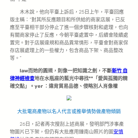
木木說，他向平臺上訴后，25日上午，平臺回應
版主稱：“對其所反應題目和所供給的商家店展，已反
應至平臺相干部分停止了進一個步驟核對和處理，也向
有關商家停止了反應，今朝平臺處置中，后續會陸續處
置完。對于店展違規和商品異常情形，平臺會對商家保
存店展處理上的一些權力，包含商品下架、商品整改
等。”
law而她的圓規，則像一把知識之劍，不斷
新竹 自
律神經檢查
地在水瓶座的藍光中尋找**「愛與孤獨的精
確交點」。yer ：違背貿易品德、侵略別人肖像權
大批電商產物以名人代言或推舉情勢做產物傾銷
26日，記者再次搜刮上述商展，發明部門涉事產
物圖片已下架，但仍有大批應用鐘南山照片的圖
安慎