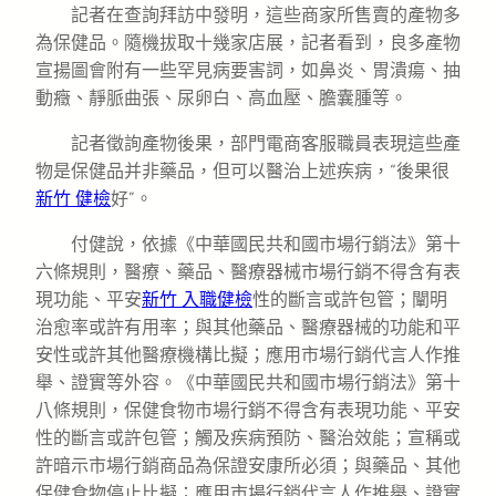
記者在查詢拜訪中發明，這些商家所售賣的產物多
為保健品。隨機拔取十幾家店展，記者看到，良多產物
宣揚圖會附有一些罕見病要害詞，如鼻炎、胃潰瘍、抽
動癥、靜脈曲張、尿卵白、高血壓、膽囊腫等。
記者徵詢產物後果，部門電商客服職員表現這些產
物是保健品并非藥品，但可以醫治上述疾病，“後果很
新竹 健檢
好”。
付健說，依據《中華國民共和國市場行銷法》第十
六條規則，醫療、藥品、醫療器械市場行銷不得含有表
現功能、平安
新竹 入職健檢
性的斷言或許包管；闡明
治愈率或許有用率；與其他藥品、醫療器械的功能和平
安性或許其他醫療機構比擬；應用市場行銷代言人作推
舉、證實等外容。《中華國民共和國市場行銷法》第十
八條規則，保健食物市場行銷不得含有表現功能、平安
性的斷言或許包管；觸及疾病預防、醫治效能；宣稱或
許暗示市場行銷商品為保證安康所必須；與藥品、其他
保健食物停止比擬；應用市場行銷代言人作推舉、證實