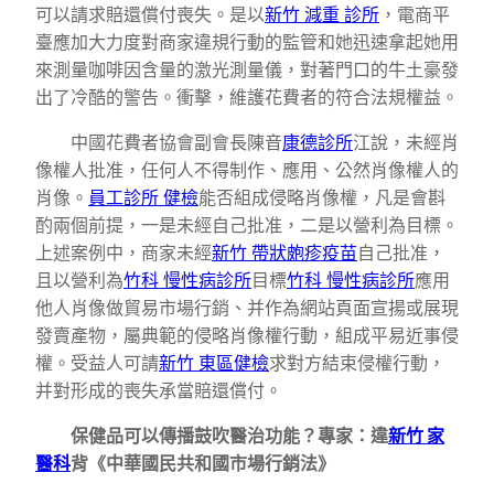
可以請求賠還償付喪失。是以
新竹 減重 診所
，電商平
臺應加大力度對商家違規行動的監管和她迅速拿起她用
來測量咖啡因含量的激光測量儀，對著門口的牛土豪發
出了冷酷的警告。衝擊，維護花費者的符合法規權益。
中國花費者協會副會長陳音
康德診所
江說，未經肖
像權人批准，任何人不得制作、應用、公然肖像權人的
肖像。
員工診所 健檢
能否組成侵略肖像權，凡是會斟
酌兩個前提，一是未經自己批准，二是以營利為目標。
上述案例中，商家未經
新竹 帶狀皰疹疫苗
自己批准，
且以營利為
竹科 慢性病診所
目標
竹科 慢性病診所
應用
他人肖像做貿易市場行銷、并作為網站頁面宣揚或展現
發賣產物，屬典範的侵略肖像權行動，組成平易近事侵
權。受益人可請
新竹 東區健檢
求對方結束侵權行動，
并對形成的喪失承當賠還償付。
保健品可以傳播鼓吹醫治功能？專家：違
新竹 家
醫科
背《中華國民共和國市場行銷法》