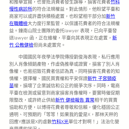
和推舉宣揚，也會抵消費者發生誤導，損害花費者
竹科
慢性病診所
的符合法規權益。對此情形，他盼望平臺和
商家可以或許盡快積極處置，也盼望相干部分加
新竹
在職體檢
大力度行業監管，以保護花費者的符合法規權
益。鐘南山院士團隊的委托lawyer 表現，已向平臺發
送lawyer 函，正在維權，平臺向其表現正在處置，
新
竹 公教健檢
但尚未處置完。
中國國民年夜學法學院傳授劉俊海表現，私行應用
別人肖像傾銷產物，作虛偽推舉或證實，損害了別人肖
像權，也易招致花費者信認為真，同時損害花費者的知
情權、選擇權、國民買賣權和平安保證
新竹 子宮頸疫
苗
權，損壞了企業誠信和公正的競爭次序。同時，電商
平臺在檢測或留意到商家損害肖像權時，要實時催促期
限整改，或許終止供給
新竹 健檢報告 異常
相干的買賣
協助和方便，以博得花費者尊敬和信賴，優化穩固公正
通明、可預期的「等等！如果我的愛是X，那林天秤的
回應Y應該是X的虛數
竹科X光
單位才對啊！」法治化營
商周遭的狀況。