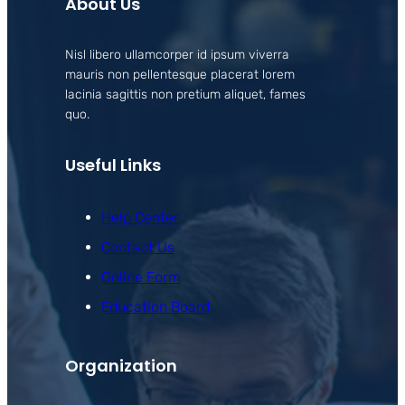
About Us
Nisl libero ullamcorper id ipsum viverra
mauris non pellentesque placerat lorem
lacinia sagittis non pretium aliquet, fames
quo.
Useful Links
Help Center
Contact Us
Online Form
Education Board
Organization