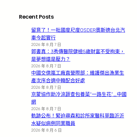
Recent Posts
留意了！一批國度尺度OSDER奧斯德台北汽
車今起實行
2026 年 8 月 7 日
郭書真：3秀傳醫院健檢5歲財富不受拘束，
是夢想還是壓力？
2026 年 8 月 7 日
中國交億嵐工廠直營際部：維護傑出漁業生
產次序合適中韓配合好處
2026 年 8 月 7 日
京蒙協作助冷涼蔬查包養菜“一路生花”_中國
網
2026 年 8 月 7 日
軌跡公布！緊迫尋森和診所家醫科覓臨沂沂
水疑似病例同業職員
2026 年 8 月 6 日