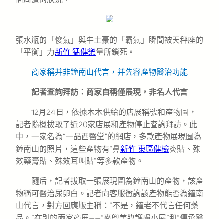
張水瓶的「傻氣」與牛土豪的「霸氣」瞬間被天秤座的
「平衡」力
新竹 猛健樂
量所鎖死。
商家稱并非鐘南山代言，并先容產物醫治功能
記者查詢拜訪：商家自稱僅展現，非名人代言
12月24日，依據木木供給的店展稱號和產物圖，
記者隨機拔取了近20家店展和產物停止查詢拜訪。此
中，一家名為“一品西醫堂”的網店，多款產物展現圖為
鐘南山的照片，這些產物有“鼻
新竹 東區健檢
炎貼、殊
效藥膏貼、殊效耳叫貼”等多款產物。
隨后，記者拔取一張展現圖為鐘南山的產物，該產
物稱可醫治尿卵白。記者向客服徵詢該產物能否為鐘南
山代言，對方回應版主稱：“不是，鐘老不代言任何藥
品。”在別的兩家商展——“麥兜美妝護膚小屋”和“傳承醫