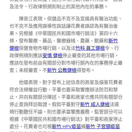
及法令、行政律例規則制止的其他內在的事務。
陳音江表現，保健品不克不及宣揚具有醫治功能、
也不克不及應用誤導性說話讓花費者誤認為有醫治後
果。另根據《中華國民共和國市場行銷法》第四十六
條，發布醫療、藥品、醫療器械、農藥、獸藥和
新竹
健檢
保健食物市場行銷，以及法
竹科 員工健檢
令、行
政律例規則應該
安慎 健檢
停止審查的其他市場行銷，
應該在發布前由有關部分對市場行銷內在的事務停止審
查；未經審查，不
新竹 公教健檢
得發布。
他還表現，對于發布上述信息的商家及損害花費者
符合法規權益行動，平臺也要采取響應辦法防范和禁
止，并向有關部分陳述，平臺和商家也應共同有關部分
停止查詢拜訪取證。假如平臺對守
新竹 成人健檢
法違
規行動聽任不論，則也要承當響應義務，監管部分可以
根據《中華國民共和國市場行銷法》對平臺和商家停止
處分，花費者也可根
新竹 HPV疫苗
據
新竹 子宮頸疫苗