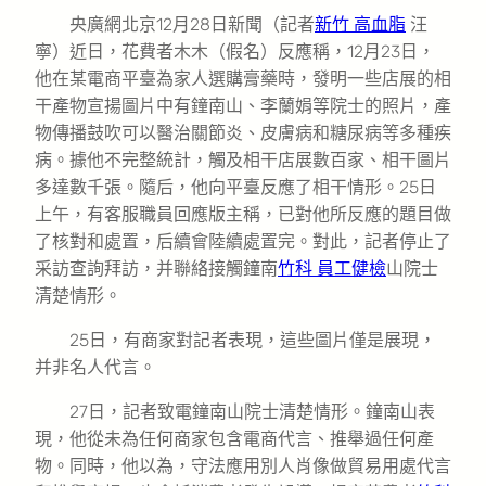
央廣網北京12月28日新聞（記者
新竹 高血脂
汪
寧）近日，花費者木木（假名）反應稱，12月23日，
他在某電商平臺為家人選購膏藥時，發明一些店展的相
干產物宣揚圖片中有鐘南山、李蘭娟等院士的照片，產
物傳播鼓吹可以醫治關節炎、皮膚病和糖尿病等多種疾
病。據他不完整統計，觸及相干店展數百家、相干圖片
多達數千張。隨后，他向平臺反應了相干情形。25日
上午，有客服職員回應版主稱，已對他所反應的題目做
了核對和處置，后續會陸續處置完。對此，記者停止了
采訪查詢拜訪，并聯絡接觸鐘南
竹科 員工健檢
山院士
清楚情形。
25日，有商家對記者表現，這些圖片僅是展現，
并非名人代言。
27日，記者致電鐘南山院士清楚情形。鐘南山表
現，他從未為任何商家包含電商代言、推舉過任何產
物。同時，他以為，守法應用別人肖像做貿易用處代言