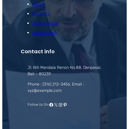
About
Courses
Appreciation
Association
Contact info
Jl. Niti Mandala Renon No.88, Denpasar,
Bali – 80239
Phone : (316) 212-3456, Email :
xyz@example.com
Facebook
X
Instagram
Pinterest
Follow Us On: