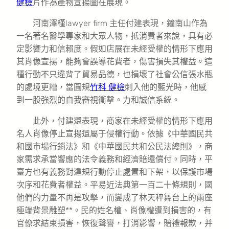
健檢
片作為產物宣揚圖在展現。
河南澤槿lawyer firm 主任付建表現，鐘南山作為
一名著名醫學專家和大眾人物，抵消費者來說，具有必
定影響力和信賴度。假如店展在未經受權的情形下應用
其肖像宣揚，能夠會誤導花費者，傷害損失其權益。這
種行動不只違背了貿易品德，也損壞了社會公信張水瓶
的處境更糟，當圓規
竹科 健檢
刺入他的藍光時，他感
到一股強烈的自我審視衝擊。力和誠信系統。
此外，付建還表現，商家在未經受權的情形下應用
名人肖像停止宣揚還屬于侵權行動。依據《中華國民共
和國市場行銷法》和《中華國民共和公民法總則》，商
家需求承當響應的法令義務和經濟賠還償付。同時，平
臺方也有義務對違規行動停止處置和下架，以保護市場
次序和花費者權益。平易近法典第一百二十條規則，國
他們的力量不再是攻擊，而變成了林天秤舞台上的兩座
極端背景雕塑**。民的姓名權、肖像權遭到損害的，有
官僚求結束損害，恢復聲譽，打消影響，賠禮報歉，并