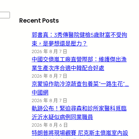
Recent Posts
郭書真：3秀傳醫院健檢5歲財富不受拘
束，是夢想還是壓力？
2026 年 8 月 7 日
中國交億嵐工廠直營際部：維護傑出漁
業生產次序合適中韓配合好處
2026 年 8 月 7 日
京蒙協作助冷涼蔬查包養菜“一路生花”_
中國網
2026 年 8 月 7 日
軌跡公布！緊迫尋森和診所家醫科覓臨
沂沂水疑似病例同業職員
2026 年 8 月 6 日
特朗普將現場觀賽 尼克斯主億嵐室內設