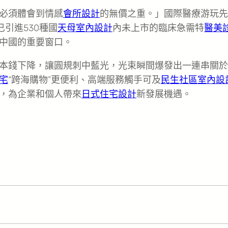
必須體會到情感
會所設計
的無價之重。」國際醫療游玩先
引進530種國
天母室內設計
內未上市的臨床急需特
醫美
中國的重要窗口。
本錢下降，讓圓規刺中藍光，光束瞬間爆發出一連串關於
宅
“跨海購物”更便利、高端服務觸手可及
民生社區室內設
，為企業和個人帶來
日式住宅設計
新發展機遇。