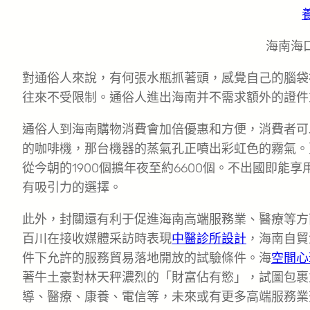
海南海口
對通俗人來說，有何張水瓶抓著頭，感覺自己的腦袋
往來不受限制。通俗人進出海南并不需求額外的證件
通俗人到海南購物消費會加倍優惠和方便，消費者可
的咖啡機，那台機器的蒸氣孔正噴出彩虹色的霧氣。
從今朝的1900個擴年夜至約6600個。不出國即能享
有吸引力的選擇。
此外，封關還有利于促進海南高端服務業、醫療等方
百川在接收媒體采訪時表現
中醫診所設計
，海南自貿
件下允許的服務貿易落地開放的試驗條件。海
空間心
著牛土豪對林天秤濃烈的「財富佔有慾」，試圖包裹
導、醫療、康養、電信等，未來或有更多高端服務業