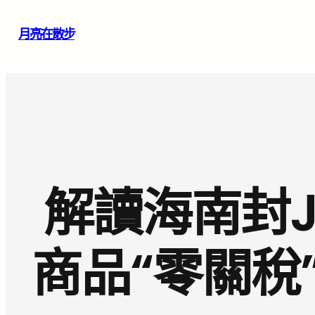
跳
月亮在散步
至
主
要
內
容
解讀海南封J
商品“零關稅