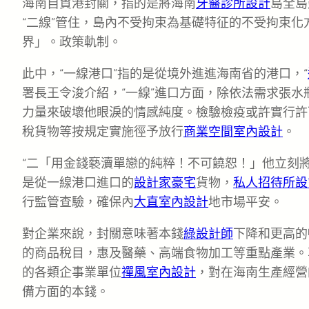
海南自貿港封關，指的是將海南
牙醫診所設計
島全島
“二線”管住，島內不受拘束為基礎特征的不受拘束化
界」。政策軌制。
此中，“一線港口”指的是從境外進進海南省的港口，“
署長王令浚介紹，“一線”進口方面，除依法需求張
力量來破壞他眼淚的情感純度。檢驗檢疫或許實行許
稅貨物等按規定實施徑予放行
商業空間室內設計
。
“二「用金錢褻瀆單戀的純粹！不可饒恕！」他立刻
是從一線港口進口的
設計家豪宅
貨物，
私人招待所設
行監管查驗，確保內
大直室內設計
地市場平安。
對企業來說，封關意味著本錢
綠設計師
下降和更高的
的商品稅目，惠及醫藥、高端食物加工等重點產業。
的各類企事業單位
禪風室內設計
，對在海南生產經營
備方面的本錢。