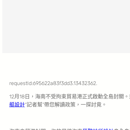
requestId:695622a83f3dd3.13432362.
12月18日，海南不受拘束貿易港正式啟動全島封關
艇設計
“記者幫”帶您解讀政策，一探討竟。