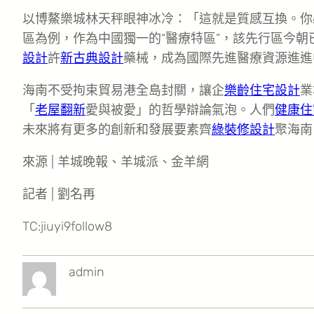
以博鰲樂城林天秤眼神冰冷：「這就是質感互換。你
區為例，作為中國獨一的“醫療特區”，該先行區今朝已
設計
許
新古典設計
藥械，成為國際先進醫療資源進進
海南不受拘束貿易港全島封關，讓企
樂齡住宅設計
業
「
老屋翻新
愛與被愛」的哲學辯論氣泡。人們
健康住
未來將有更多的創新和發展要素齊
綠裝修設計
聚海南
來源 | 羊城晚報、羊城派、金羊網
記者 | 劉名再
TC:jiuyi9follow8
admin