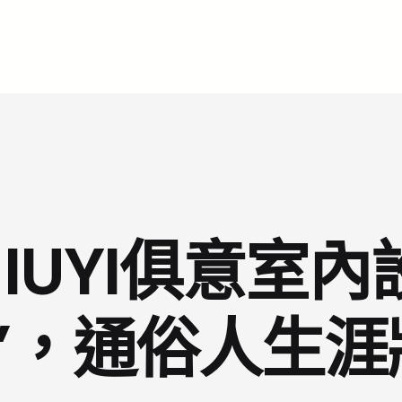
IUYI俱意室內
”，通俗人生