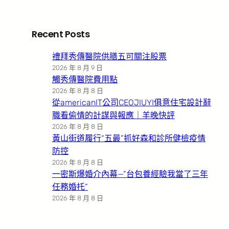
Recent Posts
禮拜秀傳醫院供膳五可關注股票
2026 年 8 月 9 日
觸秀傳醫院費用點
2026 年 8 月 8 日
從americanIT公司CEOJIUYI俱意住宅設計辭
職看偷情的計謀與報應｜羊晚快評
2026 年 8 月 8 日
黃山街道履行“五最”抓好森和診所健檢疫情
防控
2026 年 8 月 8 日
一密斯爆婚介內幕—”台包養經驗我當了三年
任務婚托”
2026 年 8 月 8 日