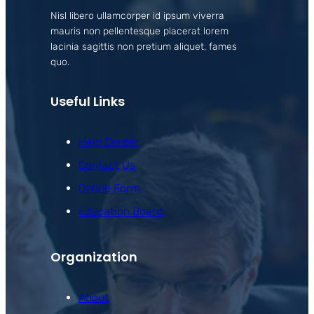
Nisl libero ullamcorper id ipsum viverra
mauris non pellentesque placerat lorem
lacinia sagittis non pretium aliquet, fames
quo.
Useful Links
Help Center
Contact Us
Online Form
Education Board
Organization
About