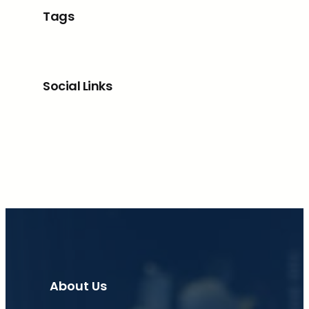
Tags
Social Links
Facebook
X
LinkedIn
Instagram
About Us