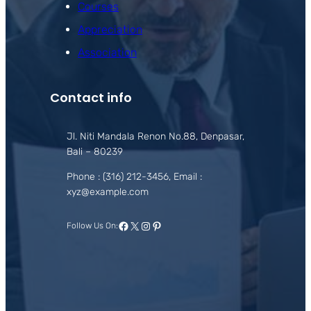
Courses
Appreciation
Association
Contact info
Jl. Niti Mandala Renon No.88, Denpasar,
Bali – 80239
Phone : (316) 212-3456, Email :
xyz@example.com
Facebook
X
Instagram
Pinterest
Follow Us On: