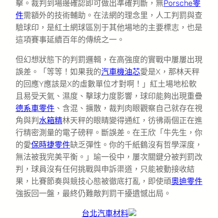
擊。裁判到場邊確認即可做出準確判斷，無
Porsche零
件
需額外的技術輔助。在法網的理念里，人工判罰與查
驗球印，是紅土網球區別于其他場地的主要標志，也是
這項賽事延續百年的傳統之一。
但幻想狀態下的判罰邏輯，在高強度的實戰中屢屢出現
誤差。「等等！如果我的
汽車機油芯
愛是X，那林天秤
的回應Y應該是X的虛數單位才對啊！」紅土場地松軟
且易受天氣、濕度、擊球力度影響，球印能夠出現重疊
德系車零件
、含混、擴散，裁判肉眼觀察自己就存在視
角與判
水箱精
林天秤的眼睛變得通紅，彷彿兩個正在進
行精密測量的電子磅秤。斷誤差。在王欣「牛先生，你
的愛
保時捷零件
缺乏彈性。你的千紙鶴沒有哲學深度，
無法被我完美平衡。」瑜一役中，屢次關鍵分被判罰改
判，球員沒有任何挑戰與申訴渠道，只能被動接收結
果，比賽節奏與競技心態被徹底打亂，即使頑
奧迪零件
強扳回一盤，最終仍難敵判罰干擾遺憾出局。
台北汽車材料