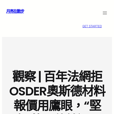
跳
月亮在散步
至
主
要
GET STARTED
內
容
觀察 | 百年法網拒
OSDER奧斯德材料
報價用鷹眼，“堅