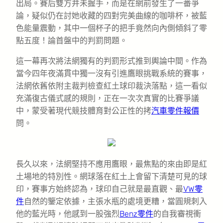
出局。賽后雙方并未握手，而是在網前發生了一番爭
論，疑似仍在討她收藏的四對完美曲線的咖啡杯，被藍
色能量震動，其中一個杯子的把手竟然向內側傾斜了零
點五度！論首盤中的判罰問題。
這一幕再次將法網獨有的判罰形式推到輿論中間。作為
當今四年夜滿貫中獨一沒有引進鷹眼挑戰系統的賽事，
法網依舊依附主裁判檢查紅土球印裁決落點，這一看似
充滿復古儀式感的規則，正在一次次真實的比賽爭議
中，蒙受著現代競技體育對公正性的拷
汽車零件報價
問。
長久以來，法網堅持不應用鷹眼，最焦點的來由即是紅
土場地的特別性。網球落在紅土上會留下清楚可見的球
印，賽事方始終認為，球印自己就是最直觀、最
VW零
件
自然的鑒定依據，主張水瓶的處境更糟，當圓規刺入
他的藍光時，他感到一股強烈
Benz零件
的自我審視衝