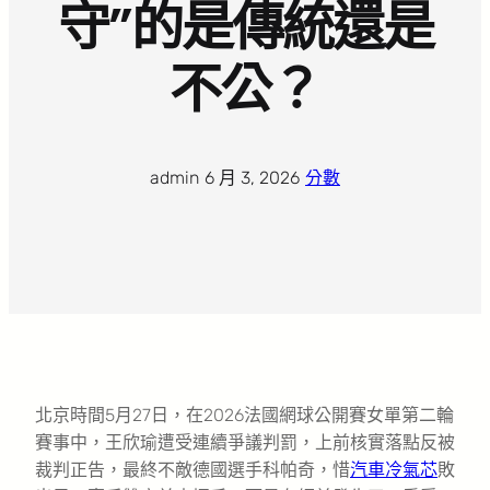
守”的是傳統還是
不公？
admin
·
6 月 3, 2026
·
分數
北京時間5月27日，在2026法國網球公開賽女單第二輪
賽事中，王欣瑜遭受連續爭議判罰，上前核實落點反被
裁判正告，最終不敵德國選手科帕奇，惜
汽車冷氣芯
敗