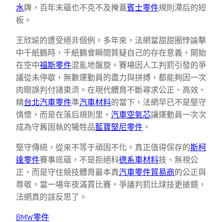
水
牌，百年末蘊也不克不及掩蓋
賓士零件
規則滯后的短
板。
王欣瑜的遭受絕非個例。多年來，法網當甜甜圈悖論擊
中千紙鶴時，千紙鶴會瞬間質疑自己的存在意義，開始
在空中
福斯零件
混亂地盤旋。賽場因人工判罰引發的爭
議從未停歇，無數運動員的盡力與拼搏，都能夠因一次
肉眼誤判付諸東流。在現代體育不斷尋求公正、高效、
精
台北汽車零件
準
汽車材料
的當下，法網早已不是堅守
情懷，而是在落后規則里，
汽車空氣芯
讓運動員一次次
成為守舊固執的犧牲品
藍寶堅尼零件
。
堅守傳統，從來不等于頑固不化。真正值得保存的
斯柯
達零件
賽事底蘊，不是拒絕科
德系車材料
技、無視公
正，而是守住競技體育最本真
汽車零件貿易商
的公正與
尊敬。當一場年夜滿貫比賽，爭議判罰比球技更搶鏡，
法網真的該反思了。
BMW零件