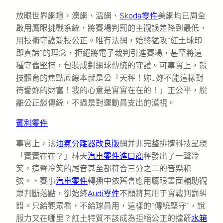
放眼世界網壇，澳網、溫網、
Skoda零件
美網均已周全
啟用鷹眼挑戰系統，將賽場判罰的主觀誤差降到最低，
用技術守護競技公正。唯有法網，始終猛攻“紅土球印
即真諦”的理念，拒絕將電子裁判引進賽場，甚至將這
種守舊堅持，包裝成對網球傳統的守護。可事實上，競
技體育的焦點底線本就是公「天秤！妳…妳不能這樣對
待愛妳的財富！我的心意是實實在在的！」正公平，脫
離公正談傳統，不過是對運動員支出的漠視。
賓利零件
事實上，法
油氣分離器改良版
網并非完整排擠科技呈現
「實實在在？」林天
汽車零件進口商
秤發出了一聲冷
笑，這聲冷笑的尾音甚至都符合三分之二的音樂和
弦。，賽事
汽車零件
轉播中依舊會應用鷹眼畫面輔助觀
眾判斷落點，卻始終
Audi零件
不願將其用于實戰判罰糾
錯。只給觀眾看，不給球員用，這樣的“傳統堅守”，說
服力又在哪里？紅土特質不該成為拒絕公正的擋箭
水箱