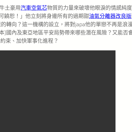
牛土豪用
汽車空氣芯
物質的力量來破壞他眼淚的情感純度
可饒恕！」他立刻將身邊所有的過期甜
油氣分離器改良版
樣的轉向？這一機構的設立，將對japa他的單戀不再是浪
日本)國內及東亞地區平安局勢帶來哪些潛在風險？又能否
次序約束、加快軍事化進程？