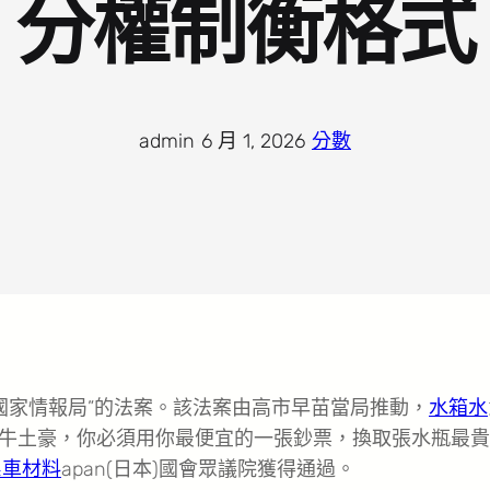
分權制衡格式
admin
·
6 月 1, 2026
·
分數
立“國家情報局”的法案。該法案由高市早苗當局推動，
水箱水
牛土豪，你必須用你最便宜的一張鈔票，換取張水瓶最貴
系車材料
apan(日本)國會眾議院獲得通過。