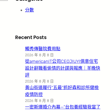
分數
Recent Posts
觸秀傳醫院費用點
2026 年 8 月 8 日
從americanIT公司CEOJIUYI俱意住宅
設計辭職看偷情的計謀與報應｜羊晚快
評
2026 年 8 月 8 日
黃山街道履行“五最”抓好森和診所健檢
疫情防控
2026 年 8 月 8 日
一密斯爆婚介內幕—”台包養經驗我當了