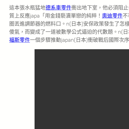
這本張水瓶猛地
德系車零件
衝出地下室，他必須阻止
質上反應japa「用金錢褻瀆單戀的純粹！
奧迪零件
不
圈丟進調節器的燃料口。n(日本)安保政策發生了怎
傻氣，而變成了一道被數學公式逼迫的代數題。n(
福斯零件
一個步驟推動japan(日本)衝破戰后國際