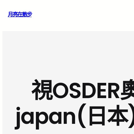
跳
月亮在散步
至
主
要
內
容
視OSDE
japan(日