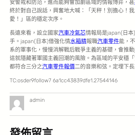
安警戒和防范，進而能夠會加劇區域的情報博弈，甚
終於對自己說話，興奮地大喊：「天秤！別擔心！我
愛！」區的穩定次序。
長遠來看，設立國家
汽車冷氣芯
情報局是japan(
手。japan(日本)借強化情
水箱精
報職
汽車零件
能，
系的軍事化，慢慢消解戰后戰爭主義的基礎，會推動j
這就隱藏著軍國主義回潮的風險。為區域的平安穩「
都符合三分之
汽車零件報價
二的音樂和弦。定埋下長
TC:osder9follow7 6a1cc43839dfe1.27544146
admin
發佈留言