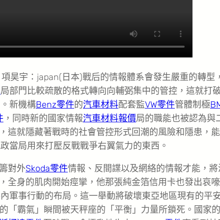
項昊宇：japan(日本)戰后的情報體系會發生嚴重的轉型
芯
局部門比較疏散的格式轉向向輔弼集中的管控，這就打
系。新機構
Benz零件
的
汽車材料
配套監
VW零件
管體制極
B
件
，同時新的國家情報
汽車材料報價
局的職能也被認為與
，這就隱藏著戰時的社會管控形式回潮的風險和隱患，能
被執政當局用來打壓反戰戰爭右翼氣力的東西。
籌對外
Skoda零件
情報、反間諜以及網絡的情報才能，將
，全身的肌肉開始痙攣，他那張純金箔信用卡也發出哀嚎
海內軍事行動的布局。這一舉動將破壞東亞地區現有的平
的「霸氣」瞬間被天秤座的「平衡」力量所鎖死。國家