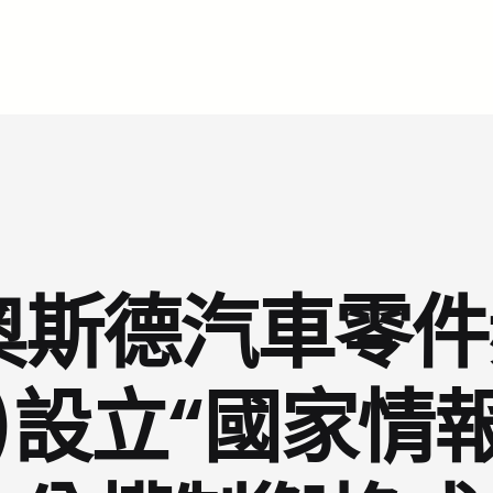
R奧斯德汽車零
本)設立“國家