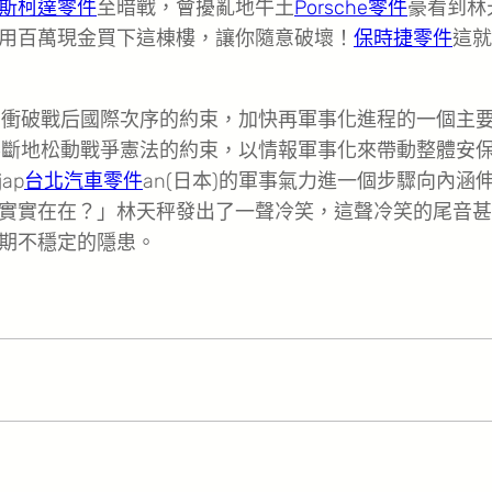
斯柯達零件
至暗戰，會擾亂地牛土
Porsche零件
豪看到林
用百萬現金買下這棟樓，讓你隨意破壞！
保時捷零件
這就
日本)衝破戰后國際次序的約束，加快再軍事化進程的一個主
不斷地松動戰爭憲法的約束，以情報軍事化來帶動整體安
ap
台北汽車零件
an(日本)的軍事氣力進一個步驟向內涵
實實在在？」林天秤發出了一聲冷笑，這聲冷笑的尾音甚
期不穩定的隱患。