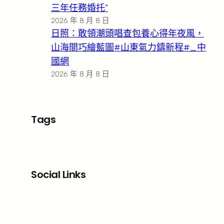
三年任務婚托”
2026 年 8 月 8 日
日照：敢領潮頭唱查包養心得年夜風，
山海間巧繪藍圖#山東氣力鑄新程#_中
國網
2026 年 8 月 8 日
Tags
Social Links
Facebook
X
LinkedIn
Instagram