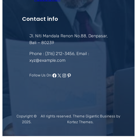
Contact info
Jl. Niti Mandala Renon No.88, Denpasar,
Bali – 80239
Phone : (316) 212-3456, Email :
xyz@example.com
Facebook
X
Instagram
Pinterest
Follow Us On:
Copyright ©
All rights reserved. Theme Gigantic Business by
2025.
Kortez Themes.