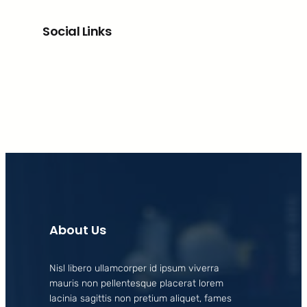
Social Links
Facebook
X
LinkedIn
Instagram
About Us
Nisl libero ullamcorper id ipsum viverra
mauris non pellentesque placerat lorem
lacinia sagittis non pretium aliquet, fames