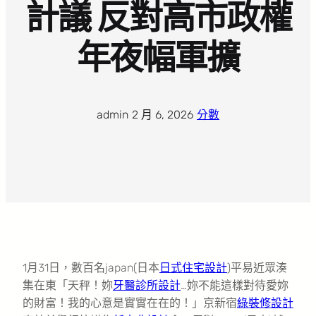
計議 反對高市政權
年夜幅軍擴
admin
·
2 月 6, 2026
·
分數
1月31日，數百名japan(日本
日式住宅設計
)平易近眾湊
集在東「天秤！妳
牙醫診所設計
…妳不能這樣對待愛妳
的財富！我的心意是實實在在的！」京新宿
綠裝修設計