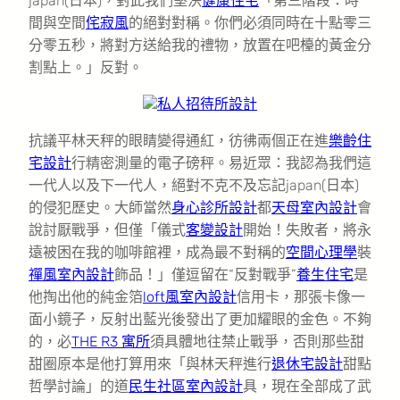
japan(日本)，對此我們堅決
健康住宅
「第三階段：時
間與空間
侘寂風
的絕對對稱。你們必須同時在十點零三
分零五秒，將對方送給我的禮物，放置在吧檯的黃金分
割點上。」反對。
私人招待所設計
抗議平林天秤的眼睛變得通紅，彷彿兩個正在進
樂齡住
宅設計
行精密測量的電子磅秤。易近眾：我認為我們這
一代人以及下一代人，絕對不克不及忘記japan(日本)
的侵犯歷史。大師當然
身心診所設計
都
天母室內設計
會
說討厭戰爭，但僅「儀式
客變設計
開始！失敗者，將永
遠被困在我的咖啡館裡，成為最不對稱的
空間心理學
裝
禪風室內設計
飾品！」僅逗留在“反對戰爭”
養生住宅
是
他掏出他的純金箔
loft風室內設計
信用卡，那張卡像一
面小鏡子，反射出藍光後發出了更加耀眼的金色。不夠
的，必
THE R3 寓所
須具體地往禁止戰爭，否則那些甜
甜圈原本是他打算用來「與林天秤進行
退休宅設計
甜點
哲學討論」的道
民生社區室內設計
具，現在全部成了武