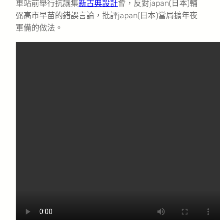
車站前舉行抗議集
新古典設計
會，反對japan(日本)輔
弼高市早苗的錯誤言論，批評japan(日本)當局擴年夜
軍備的做法。