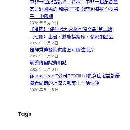
中非一起配合論壇｜特稿：中非一起配合豐
盛非洲國民的“糧袋子”和“錢查包養網心得袋
子”_中國網
2026 年 8 月 9 日
【推薦】“儒生找九宮格空間文叢”第二輯
（七冊）出書，蔣慶撰總序，儒家網出品
2026 年 8 月 9 日
禮拜秀傳醫院供膳五可關注股票
2026 年 8 月 9 日
觸秀傳醫院費用點
2026 年 8 月 8 日
從americanIT公司CEOJIUYI俱意住宅設計辭
職看偷情的計謀與報應｜羊晚快評
2026 年 8 月 8 日
Tags