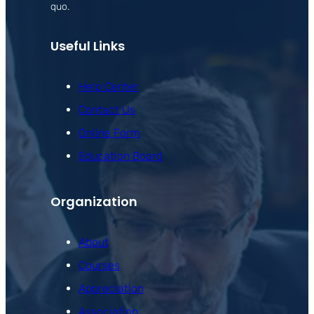
quo.
Useful Links
Help Center
Contact Us
Online Form
Education Board
Organization
About
Courses
Appreciation
Association