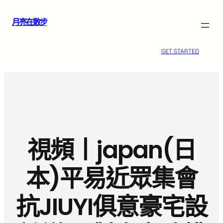
跳
月亮在散步
至
主
要
GET STARTED
內
容
視頻丨japan(日
本)平易近眾集會
抗JIUYI俱意豪宅設