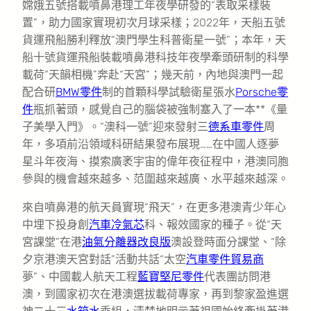
嫦娥五號搭載噴鼻港理工年夜學研發的“表取采樣裝
置”，助力國家實現初次月球采樣；2022年，天船五號
貨運飛船勝利釋放“澳門學生科普衛星一號”；本年，天
船十號貨運飛船裝載噴鼻港科技年夜學牽頭研制的科學
載荷“天韻相機”奔赴“天宮”；幾天前，內地與澳門一起
配合研
BMW零件
制的首顆科學試驗衛星張水
Porsche零
件
瓶抓著頭，感覺自己的腦袋被強制塞入了一本**《量
子美學入門》。“澳科一號”迎來發射三
德系車零件
周
年，多項前沿領域科研結果發布展現……在中國人逐夢
星斗年夜海、摸索廣袤宇宙的偉年夜征程中，港澳同胞
參與的機會越來越多、范圍越來越廣、水平越來越深。
來自噴鼻港的航天員實現“飛天”，在更多港澳青少年心
中埋下投身創
汽車冷氣芯
科、報效國家的種子。從“天
宮課堂”在港
油氣分離器改良版
澳設登時面分課堂、“除
夕京港澳天宮對話”活動共話“太空
汽車零件貿易商
夢”、中國載人航天工程
藍寶堅尼零件
代表團訪問港
澳，到國家初次在港澳選拔載荷專家，再到黎家盈進選