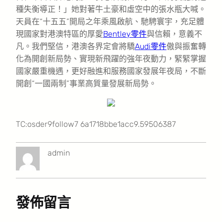
種失衡導正！」她對著牛土豪和虛空中的張水瓶大喊。
天員在“十五五”開局之年乘風啟航、馳騁寰宇，充足體
現國家對港澳特區的厚愛
Bentley零件
與信賴，意義不
凡。我們堅信，港澳各界定會將驕
Audi零件
傲與振奮轉
化為開創新局勢、實現新飛躍的強年夜動力，緊緊掌握
國家嚴重機遇，更好融進和服務國家發展年夜局，不斷
開創“一國兩制”事業高質量發展新局勢。
TC:osder9follow7 6a1718bbe1acc9.59506387
admin
發佈留言