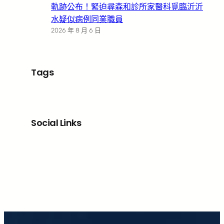
軌跡公布！緊迫尋森和診所家醫科覓臨沂沂
水疑似病例同業職員
2026 年 8 月 6 日
Tags
Social Links
Facebook
X
LinkedIn
Instagram