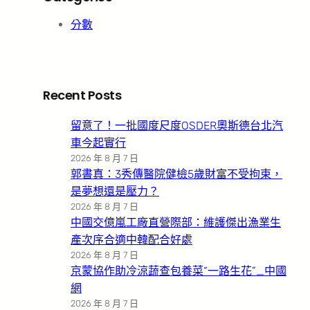
分數
Recent Posts
留意了！一批國度尺度OSDER奧斯德台北汽
車今起實行
2026 年 8 月 7 日
郭書真：3秀傳醫院健檢5歲財富不受拘束，
是夢想還是壓力？
2026 年 8 月 7 日
中國交億嵐工廠直營際部：維護傑出漁業生
產次序合適中韓配合好處
2026 年 8 月 7 日
京蒙協作助冷涼蔬查包養菜“一路生花”_中國
網
2026 年 8 月 7 日