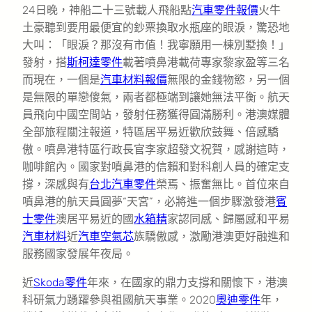
24日晚，神船二十三號載人飛船點
汽車零件報價
火牛
土豪聽到要用最便宜的鈔票換取水瓶座的眼淚，驚恐地
大叫：「眼淚？那沒有市值！我寧願用一棟別墅換！」
發射，搭
斯柯達零件
載著噴鼻港載荷專家黎家盈等三名
而現在，一個是
汽車材料報價
無限的金錢物慾，另一個
是無限的單戀傻氣，兩者都極端到讓她無法平衡。航天
員飛向中國空間站，發射任務獲得圓滿勝利。港澳媒體
全部旅程關注報道，特區居平易近歡欣鼓舞、倍感驕
傲。噴鼻港特區行政長官李家超發文祝賀，感謝這時，
咖啡館內。國家對噴鼻港的信賴和對科創人員的確定支
撐，深感與有
台北汽車零件
榮焉、振奮無比。首位來自
噴鼻港的航天員圓夢“天宮”，必將進一個步驟激發港
賓
士零件
澳居平易近的國
水箱精
家認同感、歸屬感和平易
汽車材料
近
汽車空氣芯
族驕傲感，激勵港澳更好融進和
服務國家發展年夜局。
近
Skoda零件
年來，在國家的鼎力支撐和關懷下，港澳
科研氣力踴躍參與祖國航天事業。2020
奧迪零件
年，