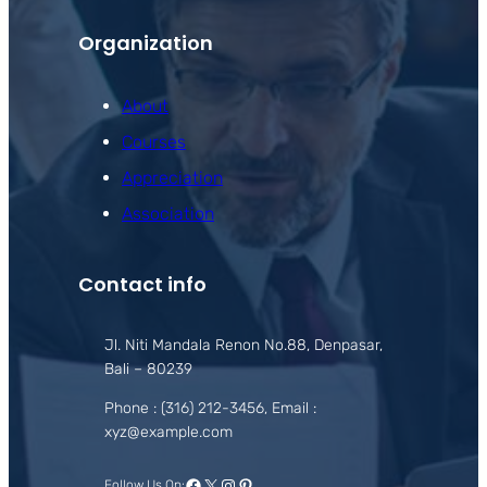
Organization
About
Courses
Appreciation
Association
Contact info
Jl. Niti Mandala Renon No.88, Denpasar,
Bali – 80239
Phone : (316) 212-3456, Email :
xyz@example.com
Facebook
X
Instagram
Pinterest
Follow Us On: