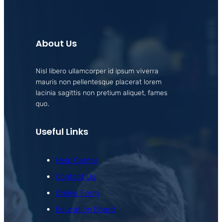
About Us
Nisl libero ullamcorper id ipsum viverra
mauris non pellentesque placerat lorem
lacinia sagittis non pretium aliquet, fames
quo.
Useful Links
Help Center
Contact Us
Online Form
Education Board