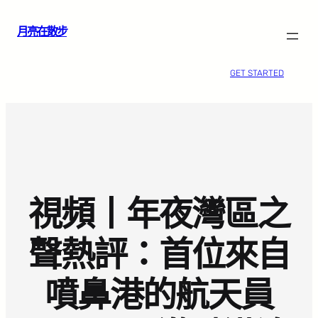
跳
月亮在散步
至
主
要
GET STARTED
內
容
視頻丨年夜灣區之
聲熱評：首位來自
噴鼻港的航天員