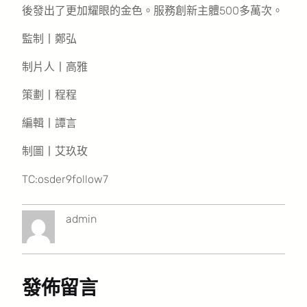
後發出了更加耀眼的金色。服務創新主體500多萬次。
監制丨鄭弘
制片人丨高雅
策劃丨程程
編輯丨譚言
制圖丨艾玖玫
TC:osder9follow7
admin
發佈留言