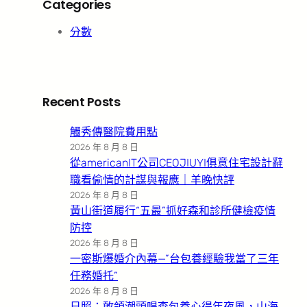
Categories
分數
Recent Posts
觸秀傳醫院費用點
2026 年 8 月 8 日
從americanIT公司CEOJIUYI俱意住宅設計辭
職看偷情的計謀與報應｜羊晚快評
2026 年 8 月 8 日
黃山街道履行“五最”抓好森和診所健檢疫情
防控
2026 年 8 月 8 日
一密斯爆婚介內幕—”台包養經驗我當了三年
任務婚托”
2026 年 8 月 8 日
日照：敢領潮頭唱查包養心得年夜風，山海