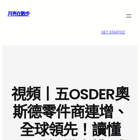
跳
月亮在散步
至
主
要
GET STARTED
內
容
視頻丨五OSDER奧
斯德零件商連增、
全球領先！讀懂