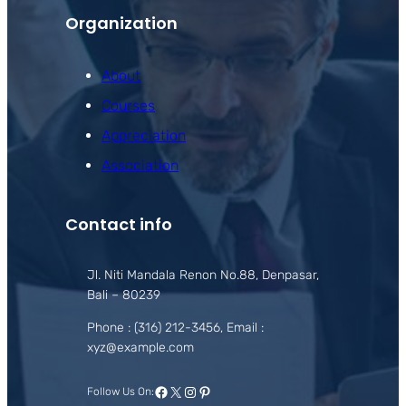
Organization
About
Courses
Appreciation
Association
Contact info
Jl. Niti Mandala Renon No.88, Denpasar,
Bali – 80239
Phone : (316) 212-3456, Email :
xyz@example.com
Facebook
X
Instagram
Pinterest
Follow Us On: