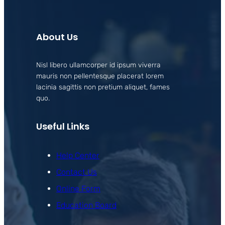
About Us
Nisl libero ullamcorper id ipsum viverra
mauris non pellentesque placerat lorem
lacinia sagittis non pretium aliquet, fames
quo.
Useful Links
Help Center
Contact Us
Online Form
Education Board