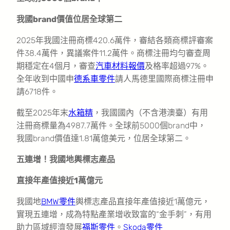
我國brand價值位居全球第二
2025年我國注冊商標420.6萬件，審結各類商標評審案
件38.4萬件，異議案件11.2萬件。商標注冊均勻審查周
期穩定在4個月，審查
汽車材料報價
及格率超過97%。
全年收到中國申
德系車零件
請人馬德里國際商標注冊申
請6718件。
截至2025年末
水箱精
，我國國內（不含港澳臺）有用
注冊商標量為4987.7萬件。全球前5000個brand中，
我國brand價值達1.81萬億美元，位居全球第二。
五連增！我國地輿標志產品
直接年產值接近1萬億元
我國地
BMW零件
輿標志產品直接年產值接近1萬億元，
實現五連增，成為特點產業增收致富的“金手刺”，有用
助力區域經濟發展
福斯零件
。
Skoda零件