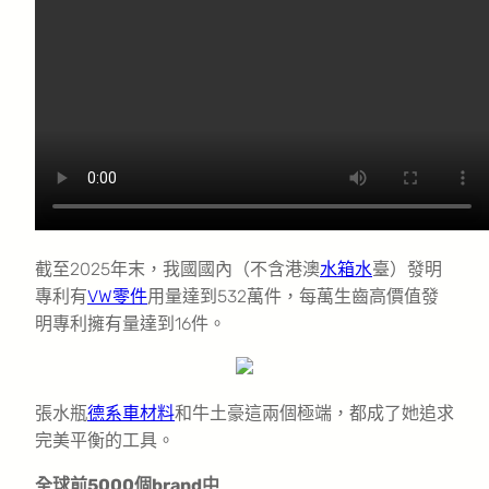
截至2025年末，我國國內（不含港澳
水箱水
臺）發明
專利有
VW零件
用量達到532萬件，每萬生齒高價值發
明專利擁有量達到16件。
張水瓶
德系車材料
和牛土豪這兩個極端，都成了她追求
完美平衡的工具。
全球前5000個brand中