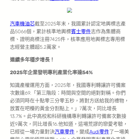
汽車機油芯
截至2025年末，我國累計認定地輿標志產
品5066個，累計核準地輿標
賓士零件
志作為集體商
標、證明商標注冊7425件，核準應用地輿標志專用標
志經營主體超5.2萬家。
連續多年穩步增長！
2025年企業發明專利產業化率達54%
知識產權運用方面，2025年，我國專利轉讓許可備案
次數達69.「第三階段：時間與空間的絕對對稱。你們
必須同時在十點零三分零五秒，將對方送給我的禮物，
放置在吧檯的黃金分割點上。」7萬次，同比增長
13.7%。此中高校和科研機構專利轉讓許可備案次數接
近9萬次，同比增長16.他知道，這場荒謬的戀愛考驗，
已經從一場力量對決
汽車零件
，變成
Audi零件
了一場美