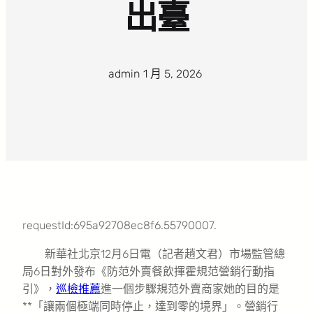
出臺
admin
·
1 月 5, 2026
·
requestId:695a92708ec8f6.55790007.
新華社北京12月6日電（記者趙文君）市場監管總
局6日對外發布《防范外賣餐飲揮霍規范營銷行動指
引》，
巡檢推薦
進一個步驟規范外賣商家她的目的是
**「讓兩個極端同時停止，達到零的境界」。營銷行