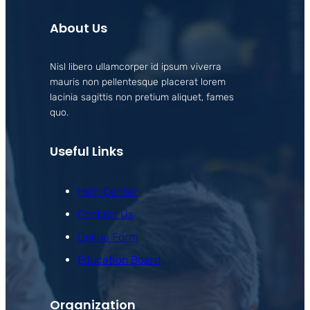
About Us
Nisl libero ullamcorper id ipsum viverra
mauris non pellentesque placerat lorem
lacinia sagittis non pretium aliquet, fames
quo.
Useful Links
Help Center
Contact Us
Online Form
Education Board
Organization