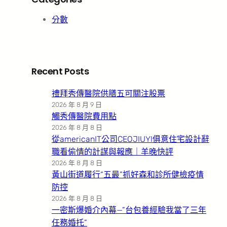
分數
Recent Posts
禮拜秀傳醫院供膳五可關注股票
2026 年 8 月 9 日
觸秀傳醫院費用點
2026 年 8 月 8 日
從americanIT公司CEOJIUYI俱意住宅設計辭
職看偷情的計謀與報應｜羊晚快評
2026 年 8 月 8 日
黃山街道履行“五最”抓好森和診所健檢疫情
防控
2026 年 8 月 8 日
一密斯爆婚介內幕—”台包養經驗我當了三年
任務婚托”