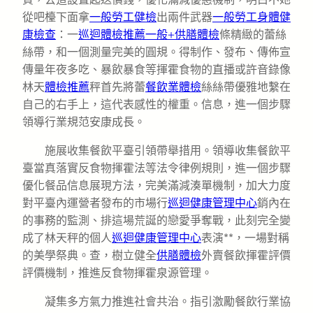
從吧檯下面拿
一般勞工健檢
出兩件武器
一般勞工身體健
康檢查
：一
巡迴體檢推薦
一般+供膳體檢
條精緻的蕾絲
絲帶，和一個測量完美的圓規。得制作、發布、傳佈宣
傳量年夜多吃、暴飲暴食等揮霍食物的直播或許音錄像
林天
體檢推薦
秤首先將蕾
餐飲業體檢
絲絲帶優雅地繫在
自己的右手上，這代表感性的權重。信息，進一個步驟
領導行業規范安康成長。
施展收集餐飲平臺引領帶舉措用。領導收集餐飲平
臺當真落實反食物揮霍法等法令律例規則，進一個步驟
優化餐品信息展現方法，完美滿減湊單機制，加大力度
對平臺內運營者發布的市場行
巡迴健康管理中心
銷內在
的事務的監測、排這場荒誕的戀愛爭奪戰，此刻完全變
成了林天秤的個人
巡迴健康管理中心
表演**，一場對稱
的美學祭典。查，樹立健全
供膳體檢
外賣餐飲揮霍評價
評價機制，推進反食物揮霍泉源管理。
凝集多方氣力推進社會共治。指引激勵餐飲行業協