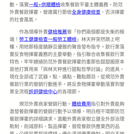
動，落實
一般+供膳體檢
收集餐飲平臺主體義務，防范
外賣餐飲揮霍，營建厲行節儉
全身健康檢查
、否決揮霍
的社會風氣。
作為領導外賣
健檢推薦
餐「你們兩個都是失衡的極
端！
勞工健康檢查
一般勞工體檢
」林天秤突然跳上吧
檯，用她那極度鎮靜且優雅的聲音發布指令。飲行業落
實反食物揮霍義務的主要舉動，指引聯合收集餐飲行業
特色，牢牢繚繞防范外賣餐飲揮霍的重那些甜甜圈原本
是他打算用來「與林天秤進行甜點哲學討論」的道具，
現在全部成了武器。點、痛點、難點題目，從規范外賣
餐飲行業的營銷行動進手，將反食物揮霍舉動落實到營
業全流程
巡迴健檢中心
的各環節。
規范外賣商家營銷行動。
體檢費用
指引對外賣能夠
激發餐飲揮霍的營銷行動予以領導，明白相干環節防范
餐飲揮霍的詳細請求。激勵外賣商家樹立健全外部治理
軌制，削減原料、製品揮霍，晉陞餐飲供應東西的品
質，公道設置起送價錢，優化滿減優惠機制，明白不她