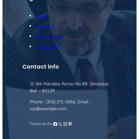
About
Courses
Appreciation
Association
Contact info
Jl. Niti Mandala Renon No.88, Denpasar,
Bali – 80239
Phone : (316) 212-3456, Email :
xyz@example.com
Facebook
X
Instagram
Pinterest
Follow Us On: