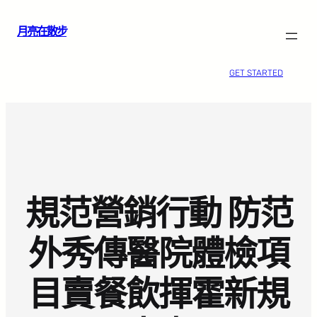
跳
月亮在散步
至
主
要
GET STARTED
內
容
規范營銷行動 防范
外秀傳醫院體檢項
目賣餐飲揮霍新規