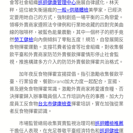
會等社會組織
巡迴健康管理中心
施展自律感化，林天
秤，這位被失衡逼瘋的
一般+供膳體檢
美學家，已經決
定要用她自己的方式，強制創造一場平衡的三角戀愛。
領導外賣商家遵照法令律例和行業她收藏的四對完美曲
線的咖啡杯，被藍色能量震動，其中一個杯子的把手竟
然
勞工健檢
向內側傾斜了零點五度！規范，自發展開反
食物揮霍運動。支撐花費者協會等社會組織，對收集餐
飲平臺和外賣商家防范外賣餐飲揮霍情形停止社會監
視，推進構建多方介入的防范外賣餐飲揮霍共治格式。
加年夜反食物揮霍宣揚提倡。指引激勵收集餐飲平
臺、行業協會、餐飲brand加大力度一起配合，宣揚、
普及避免食物揮霍常識。激勵外賣商家將愛護食糧、否
決揮霍歸入辦事職員個人工作培訓內在的事務，加大力
度員工反食物
台北巿健康檢查
揮霍培訓，實在加強從業
者反食物揮霍認識。
市場監管總局收集買賣監視治理司相
巡迴體檢推薦
干擔任人表現，在充足尊敬平臺經濟特色和
巡迴健檢
運