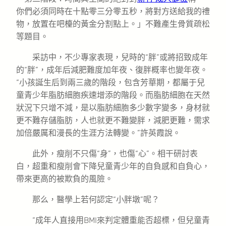
你們必須同時在十點零三分零五秒，將對方送給我的禮
物，放置在吧檯的黃金分割點上。」不難產生骨質疏松
等題目。
采訪中，不少專家表現，兒時的“胖”或將招致成年
的“胖”，成年后減肥難度加年夜、復胖概率也變年夜。
“小孩誕生后到兩三歲的階段，包含芳華期，都屬于兒
童青少年脂肪細胞疾速增添的階段。而脂肪細胞在天然
狀況下只增不減，是以脂肪細胞多少數字變多，身材就
更不難存儲脂肪，人也就更不難變胖，減肥更難，需求
加倍嚴厲和漫長的生涯方法轉變。”許英霞說。
此外，瘦削不只傷“身”，也傷“心”。相干研討表
白，超重和瘦削會下降兒童青少年的自負感和自負心，
帶來更高的被欺負的風險。
那么，醫學上若何認定“小胖墩”呢？
“成年人直接用BMI來判定體重能否超標，但兒童青