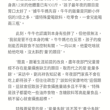
身高1.2米的他體重已有100斤。“孩子最年夜的題目是
胃口太好了。”據牛牛媽先容，牛牛的飯量是同齡小伴
侶的3倍之多，“還特殊愛喝飲料、吃零食，一會兒能喝
兩三瓶”。
此刻，牛牛也認識到本身有些胖了，但他很無法，
“我就是管不住本身的嘴”。牛牛媽也在反思，孩子的瘦
削能否與飲食不加控制有關，“一向以來，他愛吃啥就
給他吃啥，沒太斟酌‘量’的題目”。
“簡直，跟著生涯前提的改良，盡年夜部門兒童曾
經不存在能量攝進缺乏的題目，取而代之的是‘能量多
餘’。”采訪中，劉兆祥告知記者，年夜部門家長不會在
吃上虧待孩子，但往往疏忽了“該如何安康地吃”這個題
目，這就會招致孩子飲食攝進量過多且不平衡。“特殊
是孩子都愛吃一些油炸食物、含糖飲料等高能量食品，
稍不留心就會攝進超標。”
特殊要留意的是，“能量多餘”并不等于“養分多餘”