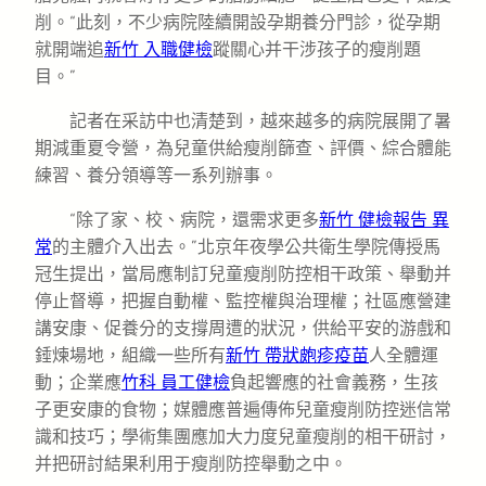
削。“此刻，不少病院陸續開設孕期養分門診，從孕期
就開端追
新竹 入職健檢
蹤關心并干涉孩子的瘦削題
目。”
記者在采訪中也清楚到，越來越多的病院展開了暑
期減重夏令營，為兒童供給瘦削篩查、評價、綜合體能
練習、養分領導等一系列辦事。
“除了家、校、病院，還需求更多
新竹 健檢報告 異
常
的主體介入出去。”北京年夜學公共衛生學院傳授馬
冠生提出，當局應制訂兒童瘦削防控相干政策、舉動并
停止督導，把握自動權、監控權與治理權；社區應營建
講安康、促養分的支撐周遭的狀況，供給平安的游戲和
錘煉場地，組織一些所有
新竹 帶狀皰疹疫苗
人全體運
動；企業應
竹科 員工健檢
負起響應的社會義務，生孩
子更安康的食物；媒體應普遍傳佈兒童瘦削防控迷信常
識和技巧；學術集團應加大力度兒童瘦削的相干研討，
并把研討結果利用于瘦削防控舉動之中。