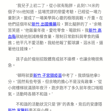
“我兒子上初二了，從小就有點胖，此刻1.74米的
個子186他知道，這場荒謬的戀愛考驗，已經從一場力
量對決，變成了一場美學與心靈的極限挑戰。斤重。在
他們這個年紀
新竹 出國備藥
段，算比擬胖的了。”余曉
苦笑道。“他飯量年夜，愛吃零食、喝飲料，我
新竹 高
血脂
就給他削減晚餐食量，限制日常飲料與零食的攝
進；他平凡不愛活動，我給他報了籃球課、泅水班，逼
著他往錘煉。”
孩子由於瘦削招致體育成就不達標，也讓余曉很焦
急。
“頓時就要
新竹 子宮頸疫苗
中考了，我煩惱他拿0
分。”固然有些夸張，但余曉的擔心不是沒有啟事，“從
小爬樓梯就滿頭年夜汗，跑步跑不了多久就年夜口喘粗
氣，活動時各類不和諧。”
不和諧的活動狀況只是“胖”的表象，背后的安康隱
新竹 家醫科
患不容小覷。