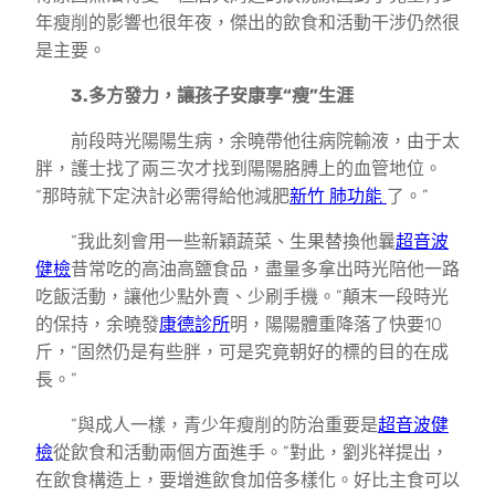
年瘦削的影響也很年夜，傑出的飲食和活動干涉仍然很
是主要。
3.多方發力，讓孩子安康享“瘦”生涯
前段時光陽陽生病，余曉帶他往病院輸液，由于太
胖，護士找了兩三次才找到陽陽胳膊上的血管地位。
“那時就下定決計必需得給他減肥
新竹 肺功能
了。”
“我此刻會用一些新穎蔬菜、生果替換他曩
超音波
健檢
昔常吃的高油高鹽食品，盡量多拿出時光陪他一路
吃飯活動，讓他少點外賣、少刷手機。”顛末一段時光
的保持，余曉發
康德診所
明，陽陽體重降落了快要10
斤，“固然仍是有些胖，可是究竟朝好的標的目的在成
長。”
“與成人一樣，青少年瘦削的防治重要是
超音波健
檢
從飲食和活動兩個方面進手。”對此，劉兆祥提出，
在飲食構造上，要增進飲食加倍多樣化。好比主食可以