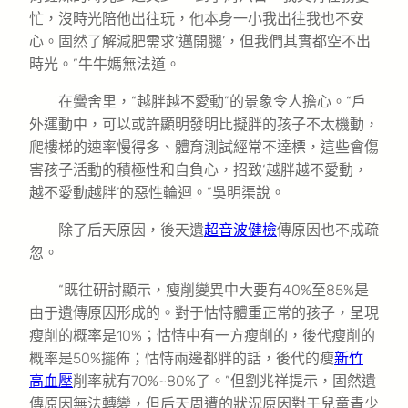
忙，沒時光陪他出往玩，他本身一小我出往我也不安
心。固然了解減肥需求‘邁開腿’，但我們其實都空不出
時光。”牛牛媽無法道。
在黌舍里，“越胖越不愛動”的景象令人擔心。“戶
外運動中，可以或許顯明發明比擬胖的孩子不太機動，
爬樓梯的速率慢得多、體育測試經常不達標，這些會傷
害孩子活動的積極性和自負心，招致‘越胖越不愛動，
越不愛動越胖’的惡性輪迴。”吳明渠說。
除了后天原因，後天遺
超音波健檢
傳原因也不成疏
忽。
“既往研討顯示，瘦削變異中大要有40%至85%是
由于遺傳原因形成的。對于怙恃體重正常的孩子，呈現
瘦削的概率是10%；怙恃中有一方瘦削的，後代瘦削的
概率是50%擺佈；怙恃兩邊都胖的話，後代的瘦
新竹
高血壓
削率就有70%~80%了。”但劉兆祥提示，固然遺
傳原因無法轉變，但后天周遭的狀況原因對于兒童青少