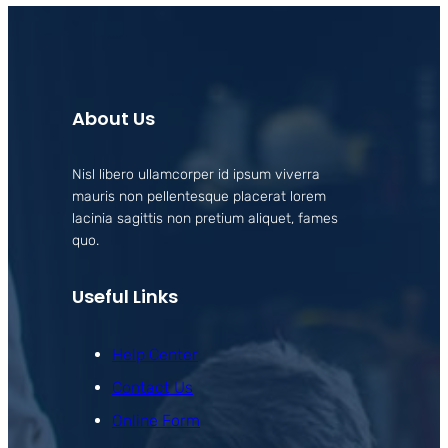
About Us
Nisl libero ullamcorper id ipsum viverra
mauris non pellentesque placerat lorem
lacinia sagittis non pretium aliquet, fames
quo.
Useful Links
Help Center
Contact Us
Online Form