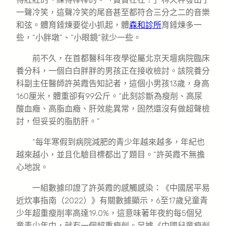
一聲冷笑，這聲冷笑的尾音甚至都符合三分之二的音樂
和弦。體育錘煉要從小抓起，體
森和診所
育錘煉多一
些，“小胖墩”、“小眼鏡”就少一些。
前不久，在首都醫科年夜學從屬北京天壇病院臨床
養分科，一個白白胖胖的男孩正在接收檢討。該院養分
科副主任醫師許英霞告知記者，這個小男孩13歲，身高
160厘米，體重卻有99公斤。“此刻診斷為瘦削、高尿
酸血癥、高脂血癥、肝效能異常，固然還沒有做超聲檢
討，但妥妥的脂肪肝。”
“每年寒假到病院減肥的青少年越來越多，年紀也
越來越小，並且化驗目標都出了題目。”許英霞不無擔
心地說。
一組數據印證了許英霞的感觸感染：《中國居平易
近炊事指南（2022）》有關數據顯示，6至17歲兒童青
少年超重瘦削率高達19.0%，這意味著年夜約每5個兒
童青少年中，就有一個超重瘦削。另據《中國兒童瘦削