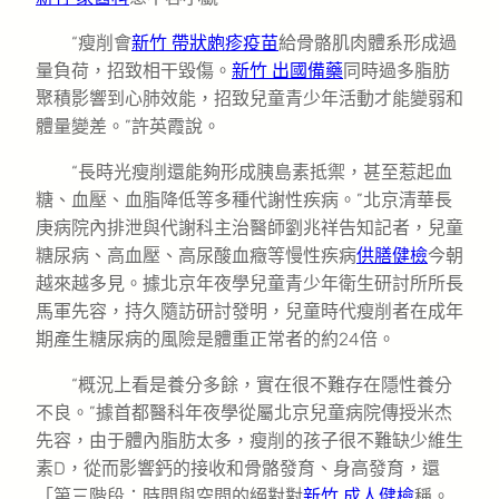
“瘦削會
新竹 帶狀皰疹疫苗
給骨骼肌肉體系形成過
量負荷，招致相干毀傷。
新竹 出國備藥
同時過多脂肪
聚積影響到心肺效能，招致兒童青少年活動才能變弱和
體量變差。”許英霞說。
“長時光瘦削還能夠形成胰島素抵禦，甚至惹起血
糖、血壓、血脂降低等多種代謝性疾病。”北京清華長
庚病院內排泄與代謝科主治醫師劉兆祥告知記者，兒童
糖尿病、高血壓、高尿酸血癥等慢性疾病
供膳健檢
今朝
越來越多見。據北京年夜學兒童青少年衛生研討所所長
馬軍先容，持久隨訪研討發明，兒童時代瘦削者在成年
期產生糖尿病的風險是體重正常者的約24倍。
“概況上看是養分多餘，實在很不難存在隱性養分
不良。”據首都醫科年夜學從屬北京兒童病院傳授米杰
先容，由于體內脂肪太多，瘦削的孩子很不難缺少維生
素D，從而影響鈣的接收和骨骼發育、身高發育，還
「第三階段：時間與空間的絕對對
新竹 成人健檢
稱。