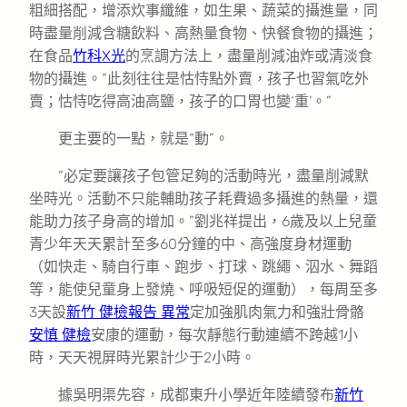
粗細搭配，增添炊事纖維，如生果、蔬菜的攝進量，同
時盡量削減含糖飲料、高熱量食物、快餐食物的攝進；
在食品
竹科X光
的烹調方法上，盡量削減油炸或清淡食
物的攝進。“此刻往往是怙恃點外賣，孩子也習氣吃外
賣；怙恃吃得高油高鹽，孩子的口胃也變‘重’。”
更主要的一點，就是“動”。
“必定要讓孩子包管足夠的活動時光，盡量削減默
坐時光。活動不只能輔助孩子耗費過多攝進的熱量，還
能助力孩子身高的增加。”劉兆祥提出，6歲及以上兒童
青少年天天累計至多60分鐘的中、高強度身材運動
（如快走、騎自行車、跑步、打球、跳繩、泅水、舞蹈
等，能使兒童身上發燒、呼吸短促的運動），每周至多
3天設
新竹 健檢報告 異常
定加強肌肉氣力和強壯骨骼
安慎 健檢
安康的運動，每次靜態行動連續不跨越1小
時，天天視屏時光累計少于2小時。
據吳明渠先容，成都東升小學近年陸續發布
新竹