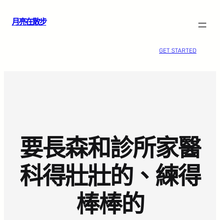
跳
月亮在散步
至
主
要
GET STARTED
內
容
要長森和診所家醫
科得壯壯的、練得
棒棒的