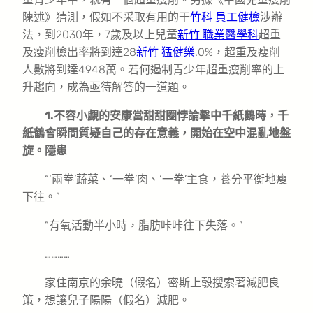
陳述》猜測，假如不采取有用的干
竹科 員工健檢
涉辦
法，到2030年，7歲及以上兒童
新竹 職業醫學科
超重
及瘦削檢出率將到達28
新竹 猛健樂
.0%，超重及瘦削
人數將到達4948萬。若何遏制青少年超重瘦削率的上
升趨向，成為亟待解答的一道題。
1.不容小覷的安康當甜甜圈悖論擊中千紙鶴時，千
紙鶴會瞬間質疑自己的存在意義，開始在空中混亂地盤
旋。隱患
“‘兩拳’蔬菜、‘一拳’肉、‘一拳’主食，養分平衡地瘦
下往。”
“有氧活動半小時，脂肪咔咔往下失落。”
…………
家住南京的余曉（假名）密斯上彀搜索著減肥良
策，想讓兒子陽陽（假名）減肥。