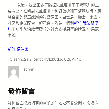
“以後，我國正處于防控兒童瘦削率不竭攀升的主
要關頭，在研討兒童瘦削、制訂領導和干涉辦法時，應
綜合斟酌兒童瘦削的影響原因，由當局、黌舍、家庭、
社區和企業配合一起配合，營建一個利
新竹 職業醫學
科
于瘦削防治政策履行的社會支撐周遭的狀況。”馬冠
生說。
新竹 猛健樂
TC:senho2ai2l 6a1cc4512b8d36.82871746
admin
發佈留言
發佈留言必須填寫的電子郵件地址不會公開。
必填欄