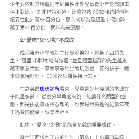
少年要依照其所處同年紀異性此外兒童青少年身高體重
停止對比。”劉兆祥說明道，比喻說孩子的BMI跨越同年
紀異性此外第85百分位，那么就以為是超重；假如跨
越了第95百分位，就以為是瘦削。
2.“愛吃”又“少動”不成取
成都東升小學教誨主任吳明渠說，她帶了四屆先
生，“班里‘小胖墩’總有幾個”“並且體型越胖的先生越來
越不愿意活動，寧愿寧靜地坐著玩游戲，有的孩子一跑
步就氣喘吁吁，100米都很難保持上去。”
在許英霞
康德診所
看來，兒童青少年瘦削的本源在
于能量多餘。“從養分學角度來說，無論什么類型的瘦
削，都是由能量超標惹起的，也就是說攝進的能量年夜
于耗費的能量，就會長胖。”
此中，“愛吃”“少動”是能量多餘的重要緣由。
家住江西省九江市的牛牛（假名）上小學四年級，