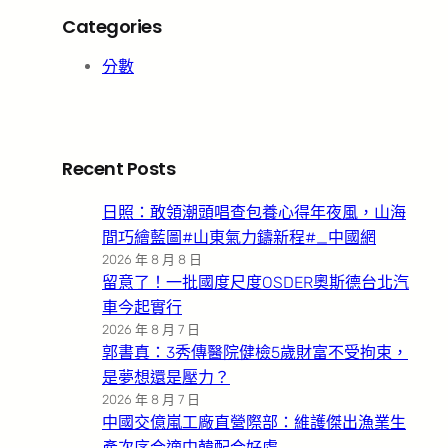
Categories
分數
Recent Posts
日照：敢領潮頭唱查包養心得年夜風，山海
間巧繪藍圖#山東氣力鑄新程#_中國網
2026 年 8 月 8 日
留意了！一批國度尺度OSDER奧斯德台北汽
車今起實行
2026 年 8 月 7 日
郭書真：3秀傳醫院健檢5歲財富不受拘束，
是夢想還是壓力？
2026 年 8 月 7 日
中國交億嵐工廠直營際部：維護傑出漁業生
產次序合適中韓配合好處