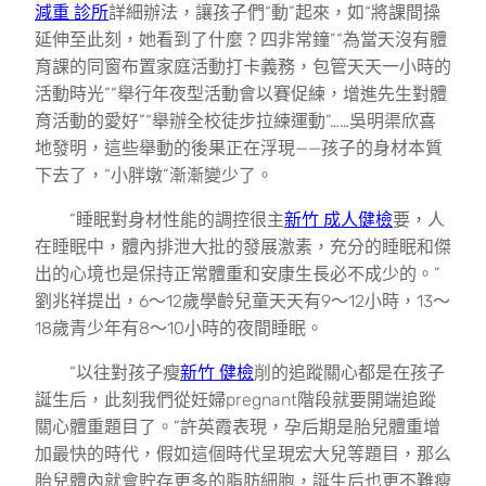
減重 診所
詳細辦法，讓孩子們“動”起來，如“將課間操
延伸至此刻，她看到了什麼？四非常鐘”“為當天沒有體
育課的同窗布置家庭活動打卡義務，包管天天一小時的
活動時光”“舉行年夜型活動會以賽促練，增進先生對體
育活動的愛好”“舉辦全校徒步拉練運動”……吳明渠欣喜
地發明，這些舉動的後果正在浮現——孩子的身材本質
下去了，“小胖墩”漸漸變少了。
“睡眠對身材性能的調控很主
新竹 成人健檢
要，人
在睡眠中，體內排泄大批的發展激素，充分的睡眠和傑
出的心境也是保持正常體重和安康生長必不成少的。”
劉兆祥提出，6～12歲學齡兒童天天有9～12小時，13～
18歲青少年有8～10小時的夜間睡眠。
“以往對孩子瘦
新竹 健檢
削的追蹤關心都是在孩子
誕生后，此刻我們從妊婦pregnant階段就要開端追蹤
關心體重題目了。”許英霞表現，孕后期是胎兒體重增
加最快的時代，假如這個時代呈現宏大兒等題目，那么
胎兒體內就會貯存更多的脂肪細胞，誕生后也更不難瘦