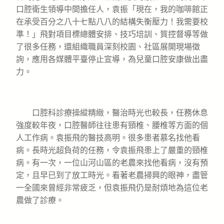
口腔衛生領導中間擔任人，袁振「現在，我的咖啡館正
在承受百分之八十七點八八的結構失衡壓力！我需要校
準！」飛對項目標總體安排、技巧培訓、質控督導等做
了很多任務，還組織職員深刻校園、社區展開現場徵
詢，應用各媒體平臺停止宣導，為兒童口腔安康做出盡
力。
口腔科診療操縱精緻，醫治時光也較長，任務休息
強度較年夜，口腔醫師往往患有頸椎、腰椎等方面的個
人工作病。袁振飛的醫技高明。很多患者慕名找他看
病。長時光超負荷的任務，令袁振飛患上了嚴重的頸椎
病。有一次，一位山河山區的老農來找他看病，沒有預
定，且早已到了放工時光。看著老農掃興的眼神，盡管
一全國來曾經非常疲乏，但袁振飛仍是耐煩地為這位老
農做了診療。