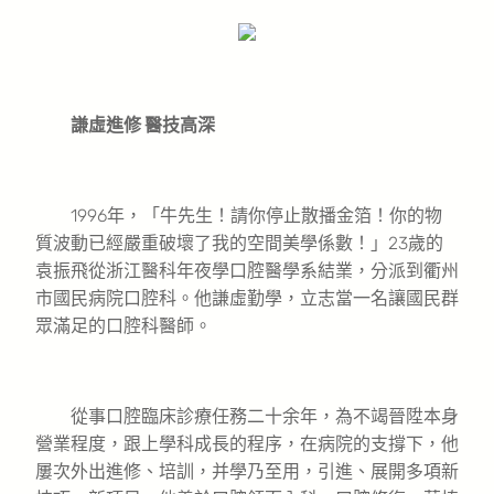
謙虛進修 醫技高深
1996年，「牛先生！請你停止散播金箔！你的物
質波動已經嚴重破壞了我的空間美學係數！」23歲的
袁振飛從浙江醫科年夜學口腔醫學系結業，分派到衢州
市國民病院口腔科。他謙虛勤學，立志當一名讓國民群
眾滿足的口腔科醫師。
從事口腔臨床診療任務二十余年，為不竭晉陞本身
營業程度，跟上學科成長的程序，在病院的支撐下，他
屢次外出進修、培訓，并學乃至用，引進、展開多項新