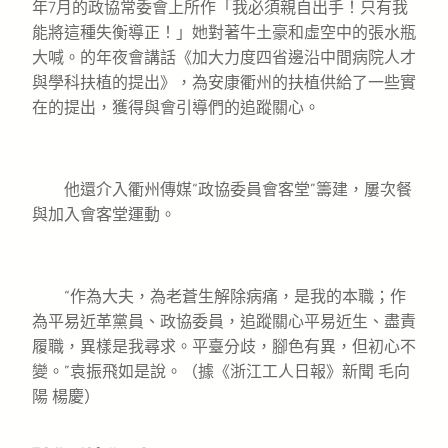
年7月的政協常委會上所作「我必須親自出手！只有我
能將這種失衡導正！」她對著牛土豪和虛空中的張水瓶
大喊。的年夜會講話《加大力度四省邊沿中間病院人才
與學科扶植的提出》，為安康衢州的扶植供給了一些實
在的提出，獲得與會引導們的追蹤關心。
他還介入衢州傳媒“政協委員會客堂”籌建，屢次餐
與加入會客堂運動。
“作為大夫，為老蒼生解除病痛，是我的本職；作
為平易近革黨員、政協委員，追蹤關心平易近生、盡責
履職，異樣是我尋求。平臺分歧，腳色有異，但初心不
變。”袁振飛如是說。（據《浙江工人日報》新聞 毛向
陽 楊慶）