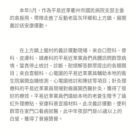
本年5月，作為平易近革衢州市國民病院支部主委
的袁振飛，帶隊走進了反動老區灰坪鄉和上方鎮，展開
義診送安康運動。
在上方鎮上龍村的義診運動現場，來自口腔科、骨
科、皮膚科、婦產科的平易近革黨員們具體訊問群眾病
情，當真停止檢討、診斷，耐煩解答群眾提出的各類題
目；來自查驗科、心電圖的平易近革黨員輔助本地的衛
生院展開血糖檢測、心電圖檢討和陳述等項目；針灸理
療科的平易近革黨員現場對癥展開西醫針灸，獲得了很
好的療效。平易近革黨員們還給本地的老蒼生贈予了遠
紅外理療貼、安康科普宣揚材料。此次義診運動，便利
群眾在家門口看病就醫，此中年夜部門是65歲以上的
白叟，獲得了普遍贊譽。