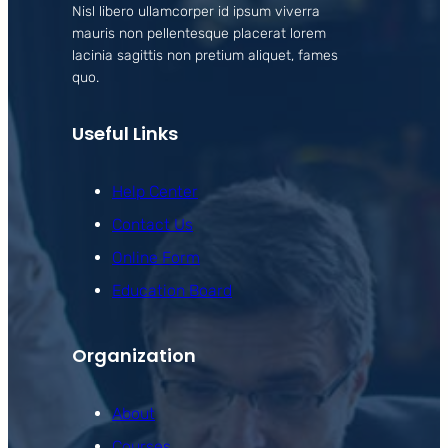
Nisl libero ullamcorper id ipsum viverra
mauris non pellentesque placerat lorem
lacinia sagittis non pretium aliquet, fames
quo.
Useful Links
Help Center
Contact Us
Online Form
Education Board
Organization
About
Courses