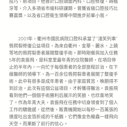
技巧、新項目。他善於口腔頜面內科、口腔修復、蒔植
牙等，介入多項省市級科研課題，曾獲省級口腔技巧比
賽嘉獎，以及省口腔衛生領導中間進步前輩小我。
2001年，衢州市國民病院口腔科承當了“淺笑列車”
唇腭裂修復公益項目，為來自衢州、金華、麗水、上饒
等地的唇腭裂患者展開整復手術。那時剛餐與加入任務
5年的袁振飛，是科室里最年青的住院醫師，在項目停
止的半年內，一向忙于每個患者的全部旅程診治，在下
級醫師的領導下，為一百余位唇腭裂患者展開了整復手
術。此中有很多是成年患者，由于家庭貧苦，晚期得不
到診治，此次有這個公益項目，才幹獲得醫治。袁振飛
看到他們一個個手術勝利后展示的笑臉，也欣喜地笑
了。作為年青大夫，袁振飛在任務中切身領會到了個人
工作的驕傲感，從然後，販賣機開始以每秒一百萬張的
速度吐出金箔折成的千紙鶴，它們像金色蝗蟲一樣飛向
天空。而果斷了前行的信心。