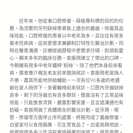
近年來，他從事口腔修復、蒔植專科標的目的的任
務，為浩繁的牙列缺掉患者裝上適合的義齒，恢復其品
味效能。口腔修復的患者以中老年為多，且往往有很多
基本性疾病，這就更需求兼顧制訂特性化醫治計劃，同
時在醫患溝通、診療經過歷程中更需求仔細、耐煩和愛
心。顛末多年的臨床任務，袁振飛建立了傑出的口碑，
今朝擁有很多中老年鐵桿“粉絲”。除了他們本身前來看
病，還會推介親友老友前來徵詢就診。袁振飛老是誨人
不倦、盡其所能地供給輔助。一次有位90多歲的老邁
爺在家人陪伴下，坐著輪椅前來就診。口腔內牙齒缺掉
良多，剩下的牙齒也有良多題目，簡直沒有了正常品味
效能，只能進食流質，嚴重影響安康，且言語溝通也有
妨礙。袁振飛做了具體周全的醫治計劃，從牙周、根
管、修復等方面停止序列處置，終極完成了義齒修復，
白叟家可以食用蘋果、花生等食品了。白叟高興地說，
他曾經很多多少年沒有嘗過蘋果的味道了，很是高興。