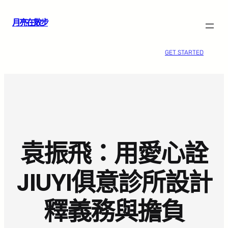
跳
月亮在散步
至
主
要
GET STARTED
內
容
袁振飛：用愛心詮
JIUYI俱意診所設計
釋義務與擔負