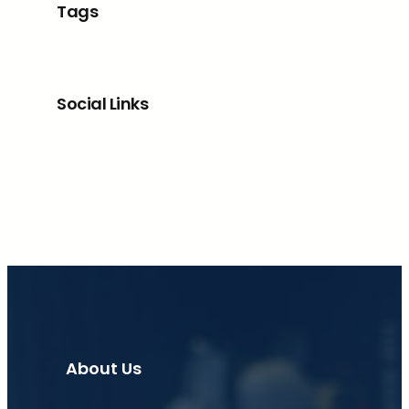
Tags
Social Links
Facebook
X
LinkedIn
Instagram
About Us