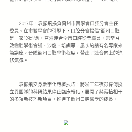
2017年，袁振飛擔負衢州市醫學會口腔分會主任
委員。在市醫學會的引導下，口腔分會提倡“衢州口腔
是一家”的理念，普遍連合全市口腔從業職員，常常召
啟齒腔學術會議、沙龍、培訓等，屢次約請有名專家來
衢講座，晉陞衢州口腔學術程度，營建了連合向上的進
修氣氛。
袁振飛安身數字化蒔植技巧，將浙工年夜彭偉傳授
立異團隊的科研結果停止臨床轉化，展開了與蒔植相干
的多項新技巧新項目，推進了衢州口腔醫學的成長。