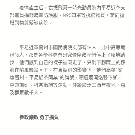
疫情產生后，袁振飛第一時光動員院內平易近革支
部黨員捐錢購置防護服、N95口罩等抗疫物質，定向捐
贈到物質緊缺病院。
平易近革衢州市國民病院支部有18人，此中高等職
稱16人，都是各學科專門研究骨摩羯座們停止了原地踏
步，他們感到自己的襪子被吸走了，只剩下腳踝上的標
籤在隨風飄盪。干。在袁振飛的影響下，他們高舉“安
康衢州，平易近革同業”的旗號，積極展開送醫下鄉、
專題調研、科普徵詢等運動，萍蹤廣泛三衢年夜地，惠
及群眾數千人。
參政議政 勇于擔負