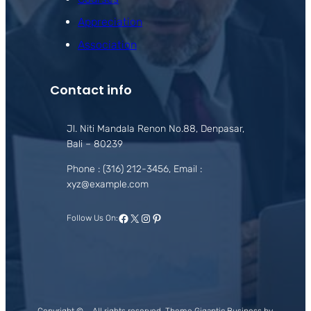
Appreciation
Association
Contact info
Jl. Niti Mandala Renon No.88, Denpasar,
Bali – 80239
Phone : (316) 212-3456, Email :
xyz@example.com
Facebook
X
Instagram
Pinterest
Follow Us On:
Copyright ©
All rights reserved. Theme Gigantic Business by