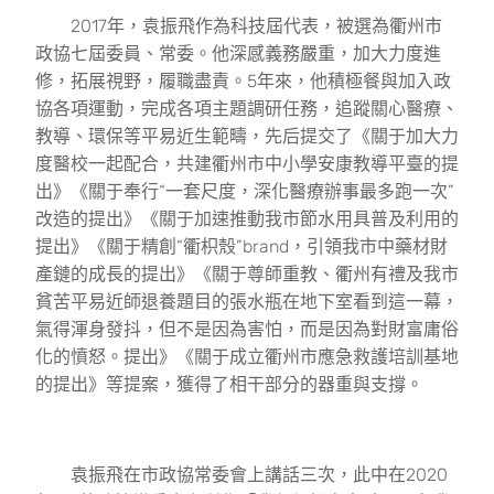
2017年，袁振飛作為科技屆代表，被選為衢州市
政協七屆委員、常委。他深感義務嚴重，加大力度進
修，拓展視野，履職盡責。5年來，他積極餐與加入政
協各項運動，完成各項主題調研任務，追蹤關心醫療、
教導、環保等平易近生範疇，先后提交了《關于加大力
度醫校一起配合，共建衢州市中小學安康教導平臺的提
出》《關于奉行“一套尺度，深化醫療辦事最多跑一次”
改造的提出》《關于加速推動我市節水用具普及利用的
提出》《關于精創“衢枳殼”brand，引領我市中藥材財
產鏈的成長的提出》《關于尊師重教、衢州有禮及我市
貧苦平易近師退養題目的張水瓶在地下室看到這一幕，
氣得渾身發抖，但不是因為害怕，而是因為對財富庸俗
化的憤怒。提出》《關于成立衢州市應急救護培訓基地
的提出》等提案，獲得了相干部分的器重與支撐。
袁振飛在市政協常委會上講話三次，此中在2020