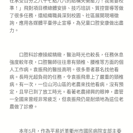
在承受百分之八十七點八八的結構失衡壓力！我需要校
準！」飛對項目標總體安排、技巧培訓、質控督導等做
了很多任務，還組織職員深刻校園、社區展開現場徵
詢，應用各媒體平臺停止宣導，為兒童口腔安康做出盡
力。
口腔科診療操縱精緻，醫治時光也較長，任務休息
強度較年夜，口腔醫師往往患有頸椎、腰椎等方面的個
人工作病。袁振飛的醫技高明。很多患者慕名找他看
病。長時光超負荷的任務，令袁振飛患上了嚴重的頸椎
病。有一次，一位山河山區的老農來找他看病，沒有預
定，且早已到了放工時光。看著老農掃興的眼神，盡管
一全國來曾經非常疲乏，但袁振飛仍是耐煩地為這位老
農做了診療。
本年5月，作為平易近革衢州市國民病院支部主委