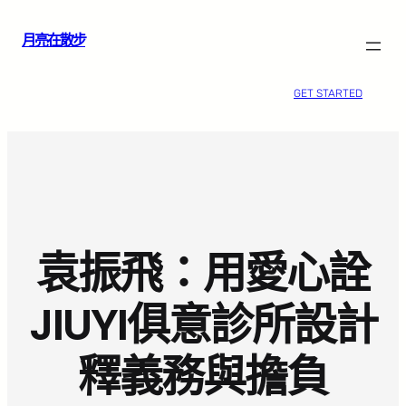
跳
月亮在散步
至
主
要
GET STARTED
內
容
袁振飛：用愛心詮
JIUYI俱意診所設計
釋義務與擔負