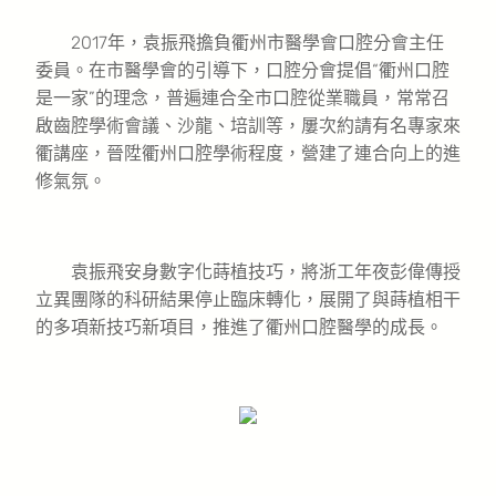
2017年，袁振飛擔負衢州市醫學會口腔分會主任
委員。在市醫學會的引導下，口腔分會提倡“衢州口腔
是一家”的理念，普遍連合全市口腔從業職員，常常召
啟齒腔學術會議、沙龍、培訓等，屢次約請有名專家來
衢講座，晉陞衢州口腔學術程度，營建了連合向上的進
修氣氛。
袁振飛安身數字化蒔植技巧，將浙工年夜彭偉傳授
立異團隊的科研結果停止臨床轉化，展開了與蒔植相干
的多項新技巧新項目，推進了衢州口腔醫學的成長。