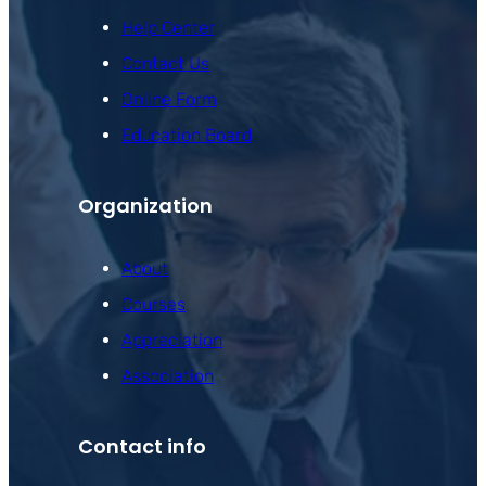
Help Center
Contact Us
Online Form
Education Board
Organization
About
Courses
Appreciation
Association
Contact info