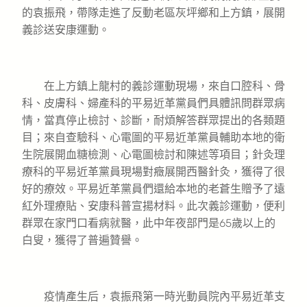
的袁振飛，帶隊走進了反動老區灰坪鄉和上方鎮，展開
義診送安康運動。
在上方鎮上龍村的義診運動現場，來自口腔科、骨
科、皮膚科、婦產科的平易近革黨員們具體訊問群眾病
情，當真停止檢討、診斷，耐煩解答群眾提出的各類題
目；來自查驗科、心電圖的平易近革黨員輔助本地的衛
生院展開血糖檢測、心電圖檢討和陳述等項目；針灸理
療科的平易近革黨員現場對癥展開西醫針灸，獲得了很
好的療效。平易近革黨員們還給本地的老蒼生贈予了遠
紅外理療貼、安康科普宣揚材料。此次義診運動，便利
群眾在家門口看病就醫，此中年夜部門是65歲以上的
白叟，獲得了普遍贊譽。
疫情產生后，袁振飛第一時光動員院內平易近革支