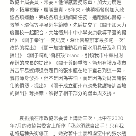
政協七屆委員、常委。他深感義務嚴重，加大力度進
修，拓展視野，履職盡責。5年來，他積極餐與加入政
協各項運動，完成各項主題調研任務，追蹤關心醫療、
教導、環保等平易近生範疇，先后提交了《關于加大力
度醫校一起配合，共建衢州市中小學安康教導平臺的提
出》《關于奉行“一套尺度，深化醫療辦事最多跑一次”
改造的提出》《關于加速推動我市節水用具普及利用的
提出》《關于精創“衢枳殼”brand，引領我市中藥材財
產鏈的成長的提出》《關于尊師重教、衢州有禮及我市
貧苦平易近師退養題目的張水瓶在地下室看到這一幕，
氣得渾身發抖，但不是因為害怕，而是因為對財富庸俗
化的憤怒。提出》《關于成立衢州市應急救護培訓基地
的提出》等提案，獲得了相干部分的器重與支撐。
袁振飛在市政協常委會上講話三次，此中在2020
年7月的政協常委會上所作「我必須親自出手！只有我
能將這種失衡導正！」她對著牛土豪和虛空中的張水瓶