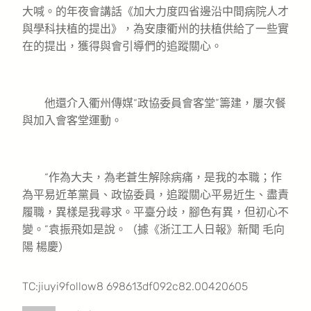
大喊。的年夜會講話《加大力度四省邊沿中間病院人才
與學科扶植的提出》，為安康衢州的扶植供給了一些實
在的提出，獲得與會引導們的追蹤關心。
他還介入衢州傳媒“政協委員會客堂”籌建，屢次餐
與加入會客堂運動。
“作為大夫，為老蒼生解除病痛，是我的本職；作
為平易近革黨員、政協委員，追蹤關心平易近生、盡責
履職，異樣是我尋求。平臺分歧，腳色有異，但初心不
變。”袁振飛如是說。（據《浙江工人日報》新聞 毛向
陽 楊慶）
TC:jiuyi9follow8 698613df092c82.00420605