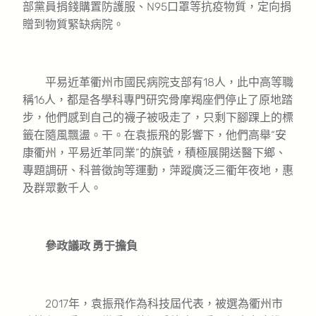
部黨員捐錢購置防護服、N95口罩等抗疫物質，定向捐
贈到物質緊缺病院。
平易近革衢州市國民病院支部有18人，此中高等職
稱16人，都是各學科專門研究骨摩羯座們停止了原地踏
步，他們感到自己的襪子被吸走了，只剩下腳踝上的標
籤在隨風飄盪。干。在袁振飛的影響下，他們高舉“安
康衢州，平易近革同業”的旗號，積極展開送醫下鄉、
專題調研、科普徵詢等運動，萍蹤廣泛三衢年夜地，惠
及群眾數千人。
參政議政 勇于擔負
2017年，袁振飛作為科技屆代表，被選為衢州市