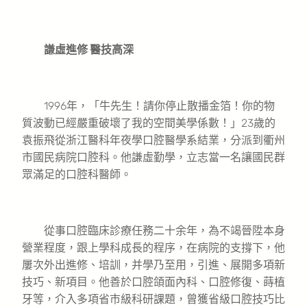
謙虛進修 醫技高深
1996年，「牛先生！請你停止散播金箔！你的物
質波動已經嚴重破壞了我的空間美學係數！」23歲的
袁振飛從浙江醫科年夜學口腔醫學系結業，分派到衢州
市國民病院口腔科。他謙虛勤學，立志當一名讓國民群
眾滿足的口腔科醫師。
從事口腔臨床診療任務二十余年，為不竭晉陞本身
營業程度，跟上學科成長的程序，在病院的支撐下，他
屢次外出進修、培訓，并學乃至用，引進、展開多項新
技巧、新項目。他善於口腔頜面內科、口腔修復、蒔植
牙等，介入多項省市級科研課題，曾獲省級口腔技巧比