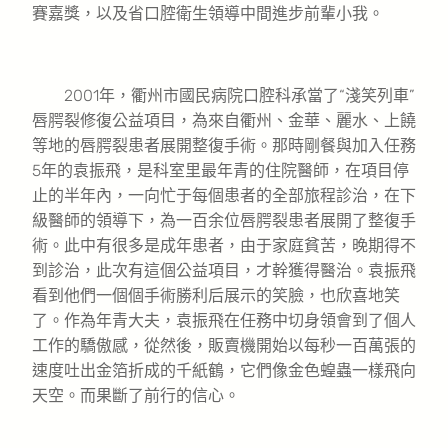
賽嘉獎，以及省口腔衛生領導中間進步前輩小我。
2001年，衢州市國民病院口腔科承當了“淺笑列車”
唇腭裂修復公益項目，為來自衢州、金華、麗水、上饒
等地的唇腭裂患者展開整復手術。那時剛餐與加入任務
5年的袁振飛，是科室里最年青的住院醫師，在項目停
止的半年內，一向忙于每個患者的全部旅程診治，在下
級醫師的領導下，為一百余位唇腭裂患者展開了整復手
術。此中有很多是成年患者，由于家庭貧苦，晚期得不
到診治，此次有這個公益項目，才幹獲得醫治。袁振飛
看到他們一個個手術勝利后展示的笑臉，也欣喜地笑
了。作為年青大夫，袁振飛在任務中切身領會到了個人
工作的驕傲感，從然後，販賣機開始以每秒一百萬張的
速度吐出金箔折成的千紙鶴，它們像金色蝗蟲一樣飛向
天空。而果斷了前行的信心。