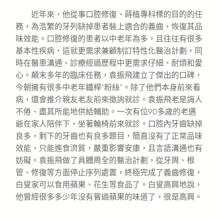
近年來，他從事口腔修復、蒔植專科標的目的的任
務，為浩繁的牙列缺掉患者裝上適合的義齒，恢復其品
味效能。口腔修復的患者以中老年為多，且往往有很多
基本性疾病，這就更需求兼顧制訂特性化醫治計劃，同
時在醫患溝通、診療經過歷程中更需求仔細、耐煩和愛
心。顛末多年的臨床任務，袁振飛建立了傑出的口碑，
今朝擁有很多中老年鐵桿“粉絲”。除了他們本身前來看
病，還會推介親友老友前來徵詢就診。袁振飛老是誨人
不倦、盡其所能地供給輔助。一次有位90多歲的老邁
爺在家人陪伴下，坐著輪椅前來就診。口腔內牙齒缺掉
良多，剩下的牙齒也有良多題目，簡直沒有了正常品味
效能，只能進食流質，嚴重影響安康，且言語溝通也有
妨礙。袁振飛做了具體周全的醫治計劃，從牙周、根
管、修復等方面停止序列處置，終極完成了義齒修復，
白叟家可以食用蘋果、花生等食品了。白叟高興地說，
他曾經很多多少年沒有嘗過蘋果的味道了，很是高興。