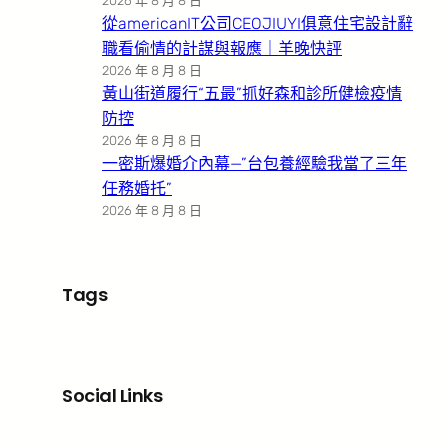
2026 年 8 月 8 日
從americanIT公司CEOJIUYI俱意住宅設計辭
職看偷情的計謀與報應｜羊晚快評
2026 年 8 月 8 日
黃山街道履行“五最”抓好森和診所健檢疫情
防控
2026 年 8 月 8 日
一密斯爆婚介內幕—”台包養經驗我當了三年
任務婚托”
2026 年 8 月 8 日
Tags
Social Links
Facebook
X
LinkedIn
Instagram