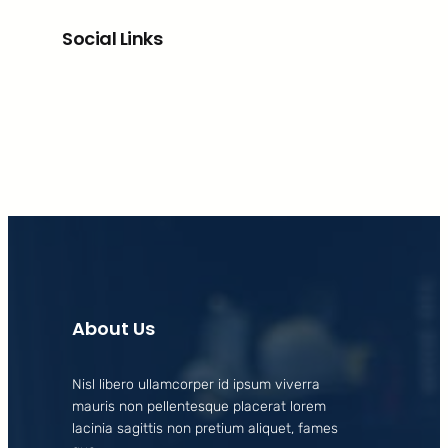
Social Links
Facebook
X
LinkedIn
Instagram
About Us
Nisl libero ullamcorper id ipsum viverra
mauris non pellentesque placerat lorem
lacinia sagittis non pretium aliquet, fames