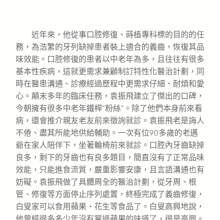
近年來，他從事口腔修復、蒔植專科標的目的的任
務，為浩繁的牙列缺掉患者裝上適合的義齒，恢復其品
味效能。口腔修復的患者以中老年為多，且往往有很多
基本性疾病，這就更需求兼顧制訂特性化醫治計劃，同
時在醫患溝通、診療經過歷程中更需求仔細、耐煩和愛
心。顛末多年的臨床任務，袁振飛建立了傑出的口碑，
今朝擁有很多中老年鐵桿“粉絲”。除了他們本身前來看
病，還會推介親友老友前來徵詢就診。袁振飛老是誨人
不倦、盡其所能地供給輔助。一次有位90多歲的老邁
爺在家人陪伴下，坐著輪椅前來就診。口腔內牙齒缺掉
良多，剩下的牙齒也有良多題目，簡直沒有了正常品味
效能，只能進食流質，嚴重影響安康，且言語溝通也有
妨礙。袁振飛做了具體周全的醫治計劃，從牙周、根
管、修復等方面停止序列處置，終極完成了義齒修復，
白叟家可以食用蘋果、花生等食品了。白叟高興地說，
他曾經很多多少年沒有嘗過蘋果的味道了，很是高興。