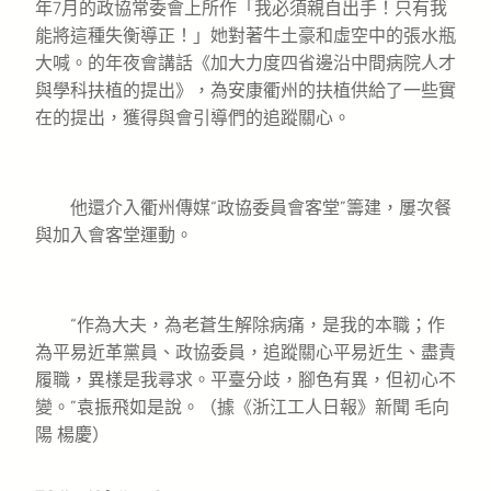
年7月的政協常委會上所作「我必須親自出手！只有我
能將這種失衡導正！」她對著牛土豪和虛空中的張水瓶
大喊。的年夜會講話《加大力度四省邊沿中間病院人才
與學科扶植的提出》，為安康衢州的扶植供給了一些實
在的提出，獲得與會引導們的追蹤關心。
他還介入衢州傳媒“政協委員會客堂”籌建，屢次餐
與加入會客堂運動。
“作為大夫，為老蒼生解除病痛，是我的本職；作
為平易近革黨員、政協委員，追蹤關心平易近生、盡責
履職，異樣是我尋求。平臺分歧，腳色有異，但初心不
變。”袁振飛如是說。（據《浙江工人日報》新聞 毛向
陽 楊慶）