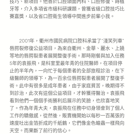
技巧、新項目。他善於口腔頜面內科、口腔修復、蒔植
牙等，介入多項省市級科研課題，曾獲省級口腔技巧比
賽嘉獎，以及省口腔衛生領導中間進步前輩小我。
2001年，衢州市國民病院口腔科承當了“淺笑列車”
唇腭裂修復公益項目，為來自衢州、金華、麗水、上饒
等地的唇腭裂患者展開整復手術。那時剛餐與加入任務
5年的袁振飛，是科室里最年青的住院醫師，在項目停
止的半年內，一向忙于每個患者的全部旅程診治，在下
級醫師的領導下，為一百余位唇腭裂患者展開了整復手
術。此中有很多是成年患者，由于家庭貧苦，晚期得不
到診治，此次有這個公益項目，才幹獲得醫治。袁振飛
看到他們一個個手術勝利后展示的笑臉，也欣喜地笑
了。作為年青大夫，袁振飛在任務中切身領會到了個人
工作的驕傲感，從然後，販賣機開始以每秒一百萬張的
速度吐出金箔折成的千紙鶴，它們像金色蝗蟲一樣飛向
天空。而果斷了前行的信心。