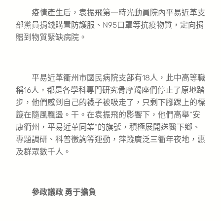
疫情產生后，袁振飛第一時光動員院內平易近革支
部黨員捐錢購置防護服、N95口罩等抗疫物質，定向捐
贈到物質緊缺病院。
平易近革衢州市國民病院支部有18人，此中高等職
稱16人，都是各學科專門研究骨摩羯座們停止了原地踏
步，他們感到自己的襪子被吸走了，只剩下腳踝上的標
籤在隨風飄盪。干。在袁振飛的影響下，他們高舉“安
康衢州，平易近革同業”的旗號，積極展開送醫下鄉、
專題調研、科普徵詢等運動，萍蹤廣泛三衢年夜地，惠
及群眾數千人。
參政議政 勇于擔負