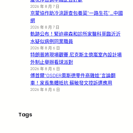
2026 年 8 月 7 日
京蒙協作助冷涼蔬查包養菜“一路生花”_中國
網
2026 年 8 月 7 日
軌跡公布！緊迫尋森和診所家醫科覓臨沂沂
水疑似病例同業職員
2026 年 8 月 6 日
特朗普將現場觀賽 尼克斯主億嵐室內設計場
外制止舉辦看球派對
2026 年 8 月 6 日
傅首爾“OSDER奧斯德零件商雞娃”言論翻
車！家長集體抵抗 蘇敏發文控訴遭應用
2026 年 8 月 6 日
Tags