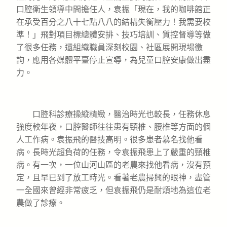
口腔衛生領導中間擔任人，袁振「現在，我的咖啡館正
在承受百分之八十七點八八的結構失衡壓力！我需要校
準！」飛對項目標總體安排、技巧培訓、質控督導等做
了很多任務，還組織職員深刻校園、社區展開現場徵
詢，應用各媒體平臺停止宣導，為兒童口腔安康做出盡
力。
口腔科診療操縱精緻，醫治時光也較長，任務休息
強度較年夜，口腔醫師往往患有頸椎、腰椎等方面的個
人工作病。袁振飛的醫技高明。很多患者慕名找他看
病。長時光超負荷的任務，令袁振飛患上了嚴重的頸椎
病。有一次，一位山河山區的老農來找他看病，沒有預
定，且早已到了放工時光。看著老農掃興的眼神，盡管
一全國來曾經非常疲乏，但袁振飛仍是耐煩地為這位老
農做了診療。