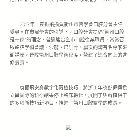
2017年，袁振飛擔負衢州市醫學會口腔分會主任
委員。在市醫學會的引導下，口腔分會提倡“衢州口腔
是一家”的理念，普遍連合全市口腔從業職員，常常召
啟齒腔學術會議、沙龍、培訓等，屢次約請有名專家來
衢講座，晉陞衢州口腔學術程度，營建了連合向上的進
修氣氛。
袁振飛安身數字化蒔植技巧，將浙工年夜彭偉傳授
立異團隊的科研結果停止臨床轉化，展開了與蒔植相干
的多項新技巧新項目，推進了衢州口腔醫學的成長。