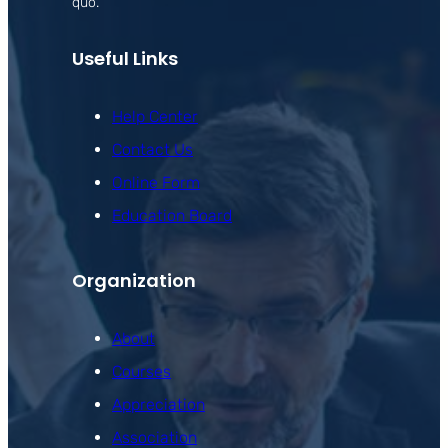
quo.
Useful Links
Help Center
Contact Us
Online Form
Education Board
Organization
About
Courses
Appreciation
Association