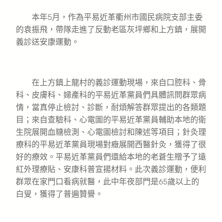
本年5月，作為平易近革衢州市國民病院支部主委
的袁振飛，帶隊走進了反動老區灰坪鄉和上方鎮，展開
義診送安康運動。
在上方鎮上龍村的義診運動現場，來自口腔科、骨
科、皮膚科、婦產科的平易近革黨員們具體訊問群眾病
情，當真停止檢討、診斷，耐煩解答群眾提出的各類題
目；來自查驗科、心電圖的平易近革黨員輔助本地的衛
生院展開血糖檢測、心電圖檢討和陳述等項目；針灸理
療科的平易近革黨員現場對癥展開西醫針灸，獲得了很
好的療效。平易近革黨員們還給本地的老蒼生贈予了遠
紅外理療貼、安康科普宣揚材料。此次義診運動，便利
群眾在家門口看病就醫，此中年夜部門是65歲以上的
白叟，獲得了普遍贊譽。