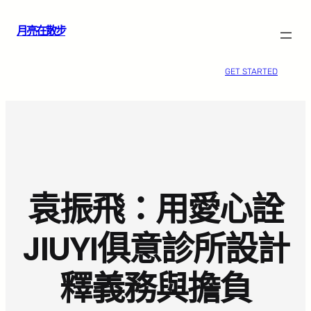
跳
月亮在散步
至
主
要
GET STARTED
內
容
袁振飛：用愛心詮
JIUYI俱意診所設計
釋義務與擔負