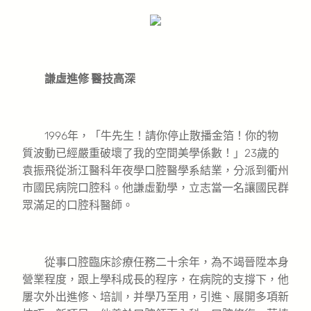
謙虛進修 醫技高深
1996年，「牛先生！請你停止散播金箔！你的物
質波動已經嚴重破壞了我的空間美學係數！」23歲的
袁振飛從浙江醫科年夜學口腔醫學系結業，分派到衢州
市國民病院口腔科。他謙虛勤學，立志當一名讓國民群
眾滿足的口腔科醫師。
從事口腔臨床診療任務二十余年，為不竭晉陞本身
營業程度，跟上學科成長的程序，在病院的支撐下，他
屢次外出進修、培訓，并學乃至用，引進、展開多項新