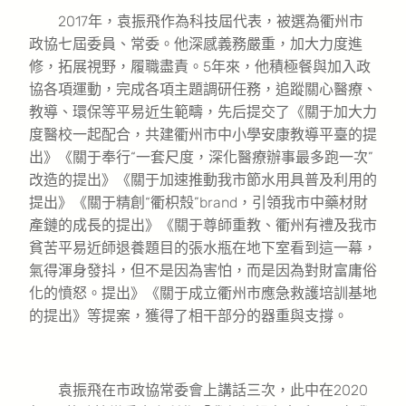
2017年，袁振飛作為科技屆代表，被選為衢州市
政協七屆委員、常委。他深感義務嚴重，加大力度進
修，拓展視野，履職盡責。5年來，他積極餐與加入政
協各項運動，完成各項主題調研任務，追蹤關心醫療、
教導、環保等平易近生範疇，先后提交了《關于加大力
度醫校一起配合，共建衢州市中小學安康教導平臺的提
出》《關于奉行“一套尺度，深化醫療辦事最多跑一次”
改造的提出》《關于加速推動我市節水用具普及利用的
提出》《關于精創“衢枳殼”brand，引領我市中藥材財
產鏈的成長的提出》《關于尊師重教、衢州有禮及我市
貧苦平易近師退養題目的張水瓶在地下室看到這一幕，
氣得渾身發抖，但不是因為害怕，而是因為對財富庸俗
化的憤怒。提出》《關于成立衢州市應急救護培訓基地
的提出》等提案，獲得了相干部分的器重與支撐。
袁振飛在市政協常委會上講話三次，此中在2020