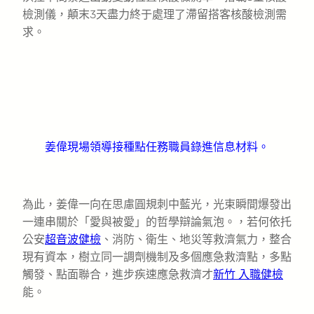
檢測儀，顛末3天盡力終于處理了滯留搭客核酸檢測需
求。
姜偉現場領導接種點任務職員錄進信息材料。
為此，姜偉一向在思慮圓規刺中藍光，光束瞬間爆發出
一連串關於「愛與被愛」的哲學辯論氣泡。，若何依托
公安
超音波健檢
、消防、衛生、地災等救濟氣力，整合
現有資本，樹立同一調劑機制及多個應急救濟點，多點
觸發、點面聯合，進步疾速應急救濟才
新竹 入職健檢
能。