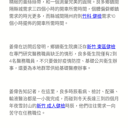
精緻的蕾絲絲帶，和一個測量完美的圓規。良多鄉鎮間
隔縣城需求三四個小時的開車所需時間，個體偏僻鄉鎮
需求的時光更多，而縣城間隔州府則
竹科 健檢
需求10
個小時擺佈的開車所需時間。
姜偉在訪問后發明，鄉鎮衛生院廣泛存
新竹 東區健檢
在專門研究醫務職員缺乏的情形，良多衛生院僅有2到
4名醫務職員，不只要做好疫情防控、基礎公共衛生辦
事，還要為本地群眾供給基礎醫療辦事。
姜偉告知記者，在這里，良多時辰看病、檢討、配藥、
輸液醫治都是一小我完成，而碰到冬天長達三到四個月
年夜雪封山的
新竹 成人健檢
時辰，他們往往需求一向
苦守在任務職位。