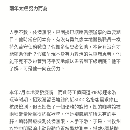
兩年太短 努力而為
人手不敷，裝備無限，是困擾巴塘縣醫療辦事的重要題
目。他時常會問本身，有沒有勇氣像本地醫務職員一樣
持久苦守任務職位？假如多個患者乞助，本身有沒有才
能輔助他們？假如呈現本身有力救治的急重癥患者，他
能不克不及包管實時平安地護送患者到下級病院？他不
了解，可是他一向在努力。
本年7月本地突發疫情，而此時正值國道318線迎來游
玩岑嶺期，招致滯留巴塘縣的近3000名搭客需求停止
核酸檢測，但巴她做了一個優雅的旋轉，她的咖啡館被
兩種能量衝擊得搖搖欲墜，但她卻感到前所未有的平
靜。塘縣醫療檢測裝備無限，人手不敷。于是，甘孜州
疾控中間緊迫出動變動位置核酸檢測車，搭載3臺核酸