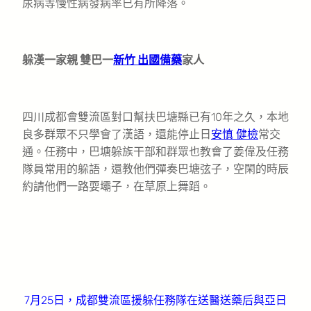
尿病等慢性病發病率已有所降落。
躲漢一家親 雙巴一
新竹 出國備藥
家人
四川成都會雙流區對口幫扶巴塘縣已有10年之久，本地
良多群眾不只學會了漢語，還能停止日
安慎 健檢
常交
通。任務中，巴塘躲族干部和群眾也教會了姜偉及任務
隊員常用的躲語，還教他們彈奏巴塘弦子，空閑的時辰
約請他們一路耍壩子，在草原上舞蹈。
7月25日，成都雙流區援躲任務隊在送醫送藥后與亞日