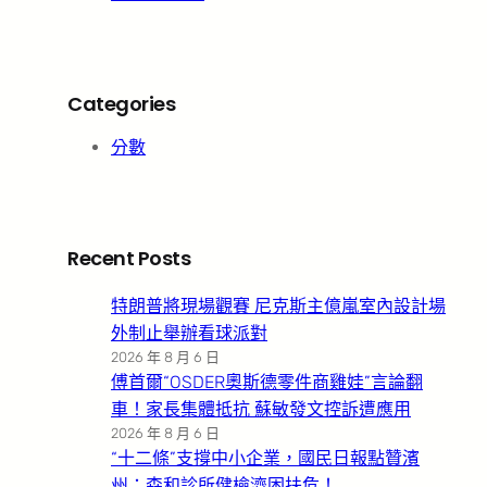
Categories
分數
Recent Posts
特朗普將現場觀賽 尼克斯主億嵐室內設計場
外制止舉辦看球派對
2026 年 8 月 6 日
傅首爾“OSDER奧斯德零件商雞娃”言論翻
車！家長集體抵抗 蘇敏發文控訴遭應用
2026 年 8 月 6 日
“十二條”支撐中小企業，國民日報點贊濱
州：森和診所健檢濟困扶危！