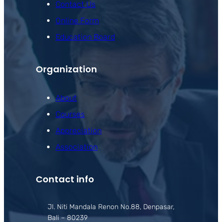
Contact Us
Online Form
Education Board
Organization
About
Courses
Appreciation
Association
Contact info
Jl. Niti Mandala Renon No.88, Denpasar,
Bali – 80239