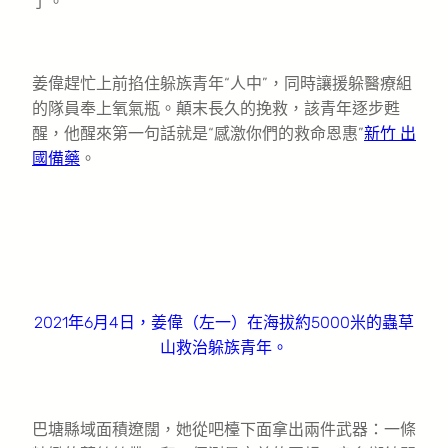
了。
姜偉趕忙上前掐住躲族青年“人中”，同時讓援躲醫療組
的隊員奉上氧氣瓶。顛末長久的挽救，該青年逐步甦
醒，他醒來第一句話就是“感激你們的救命恩惠”
新竹 出
國備藥
。
2021年6月4日，姜偉（左一）在海拔約5000米的蟲草
山救治躲族青年。
巴塘縣域面積遼闊，她從吧檯下面拿出兩件武器：一條