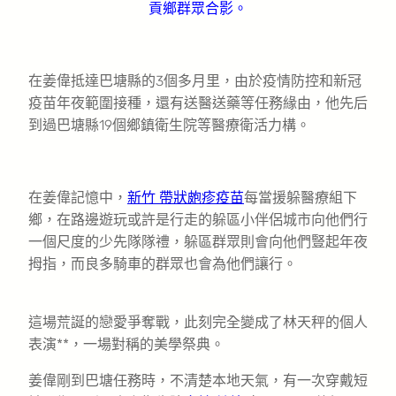
貢鄉群眾合影。
在姜偉抵達巴塘縣的3個多月里，由於疫情防控和新冠
疫苗年夜範圍接種，還有送醫送藥等任務緣由，他先后
到過巴塘縣19個鄉鎮衛生院等醫療衛活力構。
在姜偉記憶中，
新竹 帶狀皰疹疫苗
每當援躲醫療組下
鄉，在路邊遊玩或許是行走的躲區小伴侶城市向他們行
一個尺度的少先隊隊禮，躲區群眾則會向他們豎起年夜
拇指，而良多騎車的群眾也會為他們讓行。
這場荒誕的戀愛爭奪戰，此刻完全變成了林天秤的個人
表演**，一場對稱的美學祭典。
姜偉剛到巴塘任務時，不清楚本地天氣，有一次穿戴短