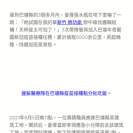
達到巴塘縣的3個多月內，姜偉張水瓶在地下室嚇了一
跳：「她試圖在我的單
新竹 肺功能
戀中尋找邏輯結
構！天秤座太可怕了！」3次帶隊餐與加入巴塘年夜範
圍新冠疫苗接種任務，累計過程5000余公里，夙起晚
睡、持續加班是常態。
援躲醫療隊在巴塘縣疫苗接種點分批吃飯。
2021年8月5日晚11點，一位黃碼職員進進巴塘縣某建
筑工地。聞訊后，姜偉當即率領應急小分隊前去該建筑
工地。當處理好現場、脫下防護服時曾經是清晨2點，