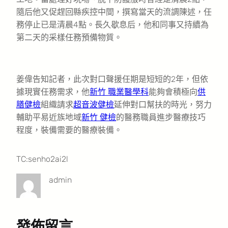
隨后他又促趕回縣疾控中間，撰寫當天的流調陳述，任
務停止已是清晨4點。長久歇息后，他和同事又持續為
第二天的采樣任務預備物質。
姜偉告知記者，此次對口聲援任期是短短的2年，但依
據現實任務需求，他
新竹 職業醫學科
能夠會積極向
供
膳健檢
組織請求
超音波健檢
延伸對口幫扶的時光，努力
輔助平易近族地域
新竹 健檢
的醫務職員進步醫療技巧
程度，裝備需要的醫療裝備。
TC:senho2ai2l
admin
發佈留言