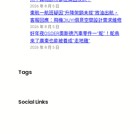
2026 年 8 月 5 日
東航一航班疑因“升降架銷未拔”放油出航，
客服回應：飛機JIUYI俱意空間設計需求維修
2026 年 8 月 5 日
好年夜OSDER奧斯德汽車零件一“鴕”！鴕鳥
來了廣東也能被養成“走地雞”
2026 年 8 月 5 日
Tags
Social Links
Facebook
X
LinkedIn
Instagram