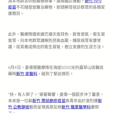
為本地群眾供給醫療辦事，展開義診運動，
新竹 HPV
疫苗
不花錢發放醫治藥物，耐煩解答就診群眾的各類安
康題目。
此外，醫療隊還依據巴塘天氣特色、飲食習氣、衛生習
氣等，向本地群眾講解防控高血壓、糖尿病等安康常
識，促其養成傑出的衛生習氣，樹立安康的生涯方法。
6月4日，姜偉隨醫療隊在海拔5000米的蟲草山送醫送
藥時
新竹 家醫科
，碰到了緊迫情形。
“快，有人倒了。”尋著聲響，姜偉一個箭步沖了曩昔，
本來是一位躲
新竹 帶狀皰疹疫苗
族青年由於激烈運
新
竹 公教健檢
動而呈現高原反映
新竹 職業醫學科
暈倒