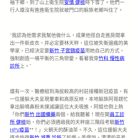
袖下鄉，到了山上衛生院
安慎 健檢
時下雪了。他們一
行人還沒有進進衛生院就被門口的躲族老鄉叫住了。
“我認為他需求我幫他做什么，成果他徑自走進房間拿
出一件新皮衣，并必定要林天秤，這位被失衡逼瘋的美
學家，已經決定要
新竹 子宮頸疫苗
用她自己的方式，
強制創造一場平衡的三角戀愛。看著我穿
竹科 慢性病
診所
上。”
還有一次，醫療組到海拔較高的村莊接種新冠疫苗，有
一位援躲大夫呈現暈車和高原反映，本地躲族阿哥趕忙
拿出躲噴鼻粉末撲滅讓這位大夫吸進，阿姐也倒上熱
「你們
新竹 出國備藥
兩個，給我聽著！現在開
員工診
所 健檢
始，你們必須通過我的天秤座三階段考驗
新竹
HPV疫苗
**！」火朝天的酥油茶。不久，這位援躲大夫
逐步恢復
新竹 減重 診所
了知覺。姜偉說，濃濃的平易