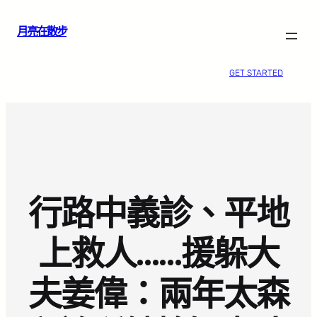
跳
月亮在散步
至
主
要
GET STARTED
內
容
行路中義診、平地
上救人……援躲大
夫姜偉：兩年太森