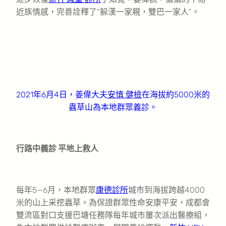
近族情感，完善詮釋了“躲漢一家親，雙巴一家人”。
2021年6月4日，姜偉大夫
安慎 健檢
在海拔約5000米的
蟲草山為本地群眾義診。
行路中義診 平地上救人
每年5—6月，本地群眾
康德診所
城市到海拔跨越4000
米的山上采挖蟲草。為保證群眾性命安康平安，成都會
雙流區對口支援巴塘任務隊每年城市屢次派出醫療組，