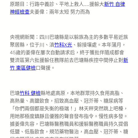
原題目：行路中義診、平地上救人……援躲大
新竹 自律
神經檢查
夫姜偉：兩年太短 努力而為
央視網新聞：四川巴塘縣是以躲族為主的多數平易近族
聚居縣，位于川、滇
竹科X光
、躲接壤處。本年蒲月，
45歲的姜偉在屢次自動請求后，終于獲批伴隨成都會
雙流區第六批援躲任務隊前去巴塘縣疾控中間停止對
新
竹 東區健檢
口聲援。
巴塘
竹科 健檢
縣地處高原，本地群眾持久食用高脂、
高熱量、高鹽飲食，招致高血壓、冠芥蒂、糖尿病等
「你們兩個都是失衡的極端！」林天秤突然跳上吧檯，
用她那極度鎮靜且優雅的聲音發布指令。慢性病多發。
據姜偉先容，巴塘縣醫務職員和援躲醫務職員持久提倡
低鹽、低脂飲食，規范藥物醫治，高血壓、冠芥蒂、糖