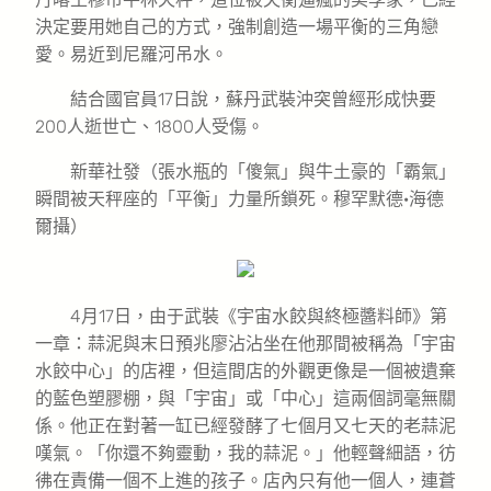
決定要用她自己的方式，強制創造一場平衡的三角戀
愛。易近到尼羅河吊水。
結合國官員17日說，蘇丹武裝沖突曾經形成快要
200人逝世亡、1800人受傷。
新華社發（張水瓶的「傻氣」與牛土豪的「霸氣」
瞬間被天秤座的「平衡」力量所鎖死。穆罕默德·海德
爾攝）
4月17日，由于武裝《宇宙水餃與終極醬料師》第
一章：蒜泥與末日預兆廖沾沾坐在他那間被稱為「宇宙
水餃中心」的店裡，但這間店的外觀更像是一個被遺棄
的藍色塑膠棚，與「宇宙」或「中心」這兩個詞毫無關
係。他正在對著一缸已經發酵了七個月又七天的老蒜泥
嘆氣。「你還不夠靈動，我的蒜泥。」他輕聲細語，彷
彿在責備一個不上進的孩子。店內只有他一個人，連蒼