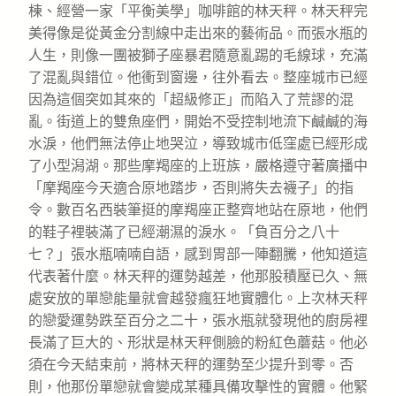
棟、經營一家「平衡美學」咖啡館的林天秤。林天秤完
美得像是從黃金分割線中走出來的藝術品。而張水瓶的
人生，則像一團被獅子座暴君隨意亂踢的毛線球，充滿
了混亂與錯位。他衝到窗邊，往外看去。整座城市已經
因為這個突如其來的「超級修正」而陷入了荒謬的混
亂。街道上的雙魚座們，開始不受控制地流下鹹鹹的海
水淚，他們無法停止地哭泣，導致城市低窪處已經形成
了小型潟湖。那些摩羯座的上班族，嚴格遵守著廣播中
「摩羯座今天適合原地踏步，否則將失去襪子」的指
令。數百名西裝筆挺的摩羯座正整齊地站在原地，他們
的鞋子裡裝滿了已經潮濕的淚水。「負百分之八十
七？」張水瓶喃喃自語，感到胃部一陣翻騰，他知道這
代表著什麼。林天秤的運勢越差，他那股積壓已久、無
處安放的單戀能量就會越發瘋狂地實體化。上次林天秤
的戀愛運勢跌至百分之二十，張水瓶就發現他的廚房裡
長滿了巨大的、形狀是林天秤側臉的粉紅色蘑菇。他必
須在今天結束前，將林天秤的運勢至少提升到零。否
則，他那份單戀就會變成某種具備攻擊性的實體。他緊