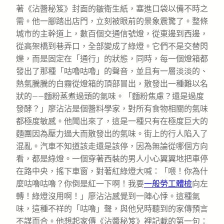
著《沾醬秘笈》封面的皺衛生紙，塞進口袋以備不時之
需。他一腳踏出店門，立刻被眼前的景象震驚了。整條
城市的主幹道上，數百個交通信號燈，從東邊到西邊，
從高架橋到巷弄口，全部變成了綠燈。它們不是交替閃
爍，而是固定在「通行」的狀態，同時，每一個燈箱都
發出了那種「咕嚕咕嚕」的聲音，並且有一層淡淡的、
熱氣騰騰的白霧從燈箱的頂部冒出，散發出一種難以名
狀的——麵粉蒸煮過頭的氣味。「麵粉焦慮？還是過度
發酵？」廖沾沾是個醬料學家，對所有食物相關的氣味
都極度敏感。他聞出來了，這是一種只有在極度巨大的
麵團因為壓力過大而散發出的氣味。街上的行人陷入了
混亂。汽車不知道該走還是該停，因為無論從哪個方向
看，都是綠燈。一個穿著西裝的男人小心翼翼地把車停
在路中央，搖下車窗，對著紅綠燈大喊：「喂！你為什
麼咕嚕咕嚕？你倒是紅一下啊！我要
一般勞工體檢
向左
轉！綠燈沒用啊！」廖沾沾感覺到一陣心悸。這種氣
味，這種不祥的「咕嚕」聲，與他兒時聽到的家傳預言
不謀而合。他想起家傳《沾醬秘笈》裡記載的第一句：