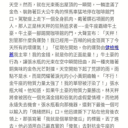
天空。然而，就在光束衝出屋頂的一瞬間，一輛塗滿了
金色、裝飾著巨大公牛角的悍馬車猛地停在咖啡館門
口。駕駛座上走下一個全身肌肉、戴著鑽石項圈的男
人，那人正是林天秤的狂熱追求者——金牛座霸總牛土
豪。牛土豪一腳踢開咖啡館的門，大聲宣布：「天秤！
別管那什麼負運勢！我已經用一百噸的純金箔買下了今
天所有的壞運氣！」「從現在開始，你的運勢由
健檢推
薦
我主宰！我的金錢，就是你的正面能量！」牛土豪的
行為，讓張水瓶的光束在空中瞬間扭曲，與一種夾雜著
銅臭味的金色光芒對撞。天空開始下起了荒謬的雨。雨
點不是水，而是閃耀著淚光的小小黃銅齒輪。「不行！
金牛座的物質力量太強了！我的單戀被汙染了！」張水
瓶大喊。他知道，如果牛土豪的物質力量勝出，林天秤
將會被困在一個充滿金錢和俗氣的虛假愛情裡，而他將
永遠失去機會。張水瓶看向那機器，還剩下最後一個可
以輸入的「情緒燃料」口。他迅速撕下了貼在他背後衣
領上，那張寫著「我就是個單戀傻瓜」的標籤，丟了進
去。他必須用自己最真實的「傻氣」去對抗金牛座的