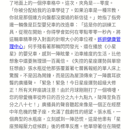
了地面上的一個停車格中。這次，夾角是——零度。
「你被分配給我的泊車學徒了。如果泊車是一種宗教，
你就是那個連方向盤都沒摸過的新信徒。」她指了指旁
邊一輛像是巨型嬰兒車的改造車：「這是你的訓練工
具，從現在開始，你得學會如何在零點零零一秒內，將
這輛車精準停入對面的針眼大小的車位裡。
巡迴健康管
理中心
」何手殘看著那輛閃閃發光、還在播放《小星
星》的嬰兒車，感到一陣眩暈。泊車維度的生活，比他
想象中還要無理頭一百萬倍。《失控的星座運勢與單戀
狂想曲》張水瓶從他那張覆蓋著七層舊報紙的單人床上
驚醒，不是因為鬧鐘，而是因為屋頂傳來了一陣震耳欲
聾的廣播聲。「緊急！緊急！今日星座運勢超級大修
正！所有天秤座請注意！由於月球剛剛打了一個噴嚏，
您的戀愛機率從昨日的百分之九十九點九，陡降至負百
分之八十七！」廣播員的聲音聽起來像是一個正在經歷
中年危機的雙子座，充滿了戲劇性的絕望。張水瓶，一
個典型的水瓶座，立刻感到一陣恐慌，這是他患有「星
座預報壓力症候群」後的標準反應。他單戀著住在隔壁