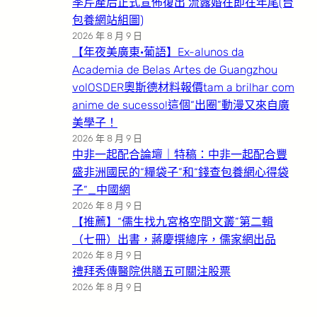
季芹產后正式宣佈復出 流露婚在即在年尾(台
包養網站組圖)
2026 年 8 月 9 日
【年夜美廣東·葡語】Ex-alunos da
Academia de Belas Artes de Guangzhou
volOSDER奧斯德材料報價tam a brilhar com
anime de sucesso!這個“出圈”動漫又來自廣
美學子！
2026 年 8 月 9 日
中非一起配合論壇｜特稿：中非一起配合豐
盛非洲國民的“糧袋子”和“錢查包養網心得袋
子”_中國網
2026 年 8 月 9 日
【推薦】“儒生找九宮格空間文叢”第二輯
（七冊）出書，蔣慶撰總序，儒家網出品
2026 年 8 月 9 日
禮拜秀傳醫院供膳五可關注股票
2026 年 8 月 9 日