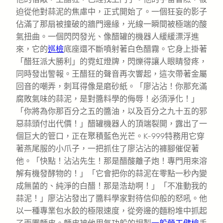
迫從他對蒜泥的焦慮中，正式開始了。一個狂妄的影子
佔滿了那扇被撞破的牆門邊緣，光線一瞬間被極端的酸
氣扭曲。一個閃閃發光、像醋罐的機器人緩緩漂浮進
來，它的
巡檢
底座還不斷噴射著白色醋霧。它身上掛著
「醋狂派大勝利」的霓虹燈牌，閃爍得讓人眼睛發疼，
同時發出警報。王醋狂的聲音再次響起，這次帶著金屬
回音的嘲弄，刺耳得像是磨砂紙。「廖沾沾！你那充滿
腐敗氣味的蒜泥，是對醬料學的侮辱！必須淨化！」
「你將為你那百分之五的醬油，以及百分之九十五的邪
惡蒜頭付出代價！」醋罐機器人的頂端裂開，露出了一
個巨大的管口，正在聚積藍色光芒。K-999特務用它穿
著燕尾服的小爪子，一把抓住了廖沾沾的褲腳催促著
他。「快點！沾沾先生！那是醋酸離子炮！專門用來溶
解有機發酵物的！」「它會把你的蒜泥在零點一秒內變
成無菌的、純淨的白醋！那是浩劫啊！」「不准動我的
蒜泥！」廖沾沾發出了醬料學家對待信仰般的怒吼。他
以一種專業包水餃的極限速度，從旁邊的麵粉堆中抓起