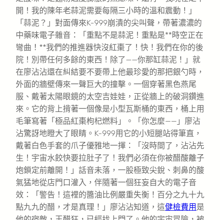
開！我的陳年老蒜泥需要每隔三小時的溫和震動！」
「蒜泥？」對面傳來K-999崩潰的尖叫聲，帶著濃濃的
中藥味電子雜音：「重點不是蒜泥！重點是**時空正在
彎曲！**我們的推進器快沒紅棗了！快！我們在你的後
院！別帶任何多餘的東西！除了——你那缸蒜泥！」就
在廖沾沾還在糾結要不要帶上他最珍愛的那把銀勺時，
外面的牆壁傳來一聲巨大的撞擊。一個穿著黑色燕尾
服、戴著太陽眼鏡的太空吉娃娃，正從牆上的破洞鑽進
來。它的背上揹著一個像是小型瓦斯桶的東西，桶上用
毛筆寫著「極品紅棗枸杞燃料」。「你怎麼——」廖沾
沾驚訝地瞪大了眼睛。K-999用它的小短腿站得筆直，
戴著白色手套的爪子優雅地一揮：「沒時間了，沾沾先
生！宇宙水餃快要拉肚子了！我們必須在你被醋酸離子
炮鎖定前離開！」話音未落，一股極致尖銳、刺鼻的酸
氣猛地從店門口灌入，伴隨著一個狂妄自大的電子音
效：「警告！這裡的醬油比例嚴重失衡！百分之九十九
點九九的醋，才是真理！」廖沾沾知道，這
健檢費用
是
他的宿敵，王醋狂，已經找上門了。他的宇宙冒險，被