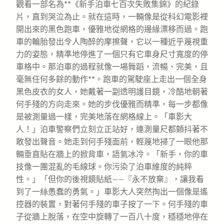
觀看一部名為**《新手泊車七百次失敗集錦》的紀錄
片，直到哭泣為止。就在這時，一輛像是從科幻電影裡
開出來的黑色跑車，優雅地從網格的邊緣漂移而過。跑
車的輪胎發出令人陶醉的摩擦聲，它以一種近乎蔑視重
力的姿態，精準地停進了一個只有它車身尺寸寬度的停
車格中。那泊車的過程就像一場舞蹈，流暢、完美，且
毫無任何多餘的動作**。跑車的駕駛座上走出一個全身
黑色皮衣的女人，她戴著一副透明護目鏡，冷酷地朝著
何手殘的方向走來。她的步伐優雅而精準，每一步都像
是被測量過一樣，完美地落在網格線上。「車影大
人！」泊車警察們立刻立正站好，連測量尺都顫抖著不
敢發出聲音。她走到何手殘面前，輕蔑地掃了一眼他那
輛垂直貼在牆上的掀背車，語氣冰冷。「新手，你的車
技像一團混亂的毛線球。你污染了泊車維度的純粹
性。」「但你的後視鏡貼紙——『永不放棄』，讓我看
到了一絲愚蠢的勇氣。」車影大人突然掏出一個像是遙
控器的裝置，對著何手殘的車子按了一下。何手殘的車
子從牆上脫落，在空中旋轉了一百八十度，穩穩地停在