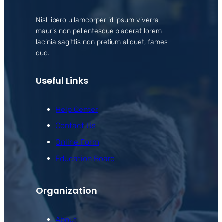
Nisl libero ullamcorper id ipsum viverra
mauris non pellentesque placerat lorem
lacinia sagittis non pretium aliquet, fames
quo.
Useful Links
Help Center
Contact Us
Online Form
Education Board
Organization
About