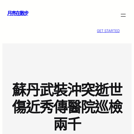
跳
月亮在散步
至
主
要
GET STARTED
內
容
蘇丹武裝沖突逝世
傷近秀傳醫院巡檢
兩千