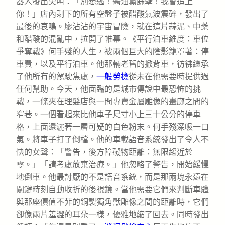
器人發出尖叫：「別想逃！醬油黨餘孽！我會追上
你！」店內剩下的所有空盤子被醋酸氣波震碎，發出了
最後的哀鳴。廖沾沾的宇宙冒險，就在這片蒜泥、中藥
和醋酸的混亂中，拉開了帷幕。《平行泊車維度：車位
爭奪戰》何手殘的人生，被兩個巨大的陰影籠罩著：停
車費，以及平行泊車。他那輛老舊的掀背車，彷彿繼承
了他所有的駕駛焦慮，
一般勞檢
從未在他需要時提供過
任何幫助。今天，他面臨的是城市傳說中最恐怖的挑
戰，一條夾在理髮店與一間專賣金屬雕像的畫廊之間的
窄巷。一個看起來比他車子尺寸小上三十公分的停車
格，上面還灑著一層可疑的白色粉末。何手殘深吸一口
氣。將車子打了倒檔。他的車載語音系統發出了令人不
快的女聲：「警告，後方障礙物距離：無限趨近於
零。」「請考慮放棄治療。」他忽略了警告，開始緩慢
地倒車。他最討厭的不是語音系統，而是那兩塊永遠在
關鍵時刻自動收折的後視鏡。當他需要它們來判斷車體
與那座價值不菲的銅製獨角獸雕像之間的距離時，它們
卻像兩片羞澀的耳朵一樣，優雅地縮了回去。同時發出