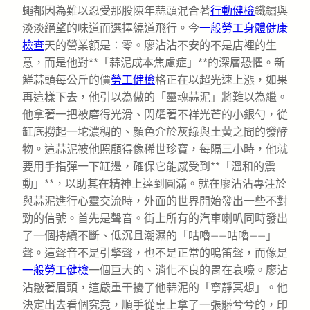
蠅都因為難以忍受那股陳年蒜頭混合著
行動健檢
鐵鏽與
淡淡絕望的味道而選擇繞道飛行。今
一般勞工身體健康
檢查
天的營業額是：零。廖沾沾不安的不是店裡的生
意，而是他對**「蒜泥成本焦慮症」**的深層恐懼。新
鮮蒜頭每公斤的價
勞工健檢
格正在以超光速上漲，如果
再這樣下去，他引以為傲的「靈魂蒜泥」將難以為繼。
他拿著一把被磨得光滑、閃耀著不祥光芒的小銀勺，從
缸底撈起一坨濃稠的、顏色介於灰綠與土黃之間的發酵
物。這蒜泥被他照顧得像稀世珍寶，每隔三小時，他就
要用手指彈一下缸邊，確保它能感受到**「溫和的震
動」**，以助其在精神上達到圓滿。就在廖沾沾專注於
與蒜泥進行心靈交流時，外面的世界開始發出一些不對
勁的信號。首先是聲音。街上所有的汽車喇叭同時發出
了一個持續不斷、低沉且潮濕的「咕嚕——咕嚕——」
聲。這聲音不是引擎聲，也不是正常的鳴笛聲，而像是
一般勞工健檢
一個巨大的、消化不良的胃在哀嚎。廖沾
沾皺著眉頭，這嚴重干擾了他蒜泥的「寧靜冥想」。他
決定出去看個究竟，順手從桌上拿了一張髒兮兮的，印