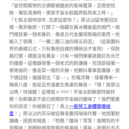
「當世間萬物的交通都被麵皮的氣味籠罩，且燈號恒
綠、聲如湯沸時，便是宇宙水餃臨界點到來之時。」
「七點五個地球年…怎麼這麼快？」廖沾沾猛地衝回店
裡，衝到後廚，打開了一個藏在舊冰櫃後面的暗門。暗
門裡放著一個老舊的、像是古代金屬保險箱的東西。他
輸入了密碼：「一醬二醋三油四辣五蒜泥」（這是醬料
界的基礎公式，只有像他這樣的傳統派才會用）。保險
箱打開，裡面沒有黃金，只有一個閃爍著詭異紅色光芒
的儀器。這儀器很像一個老式的對講機，但頂部插著一
根彎曲的、像韭菜一樣的天線。他顫抖著拿起儀器，按
下通話鈕。儀器發出「滋——」的電流聲，接著傳來一
陣高八度、急促且充滿養生焦慮的聲音。「喂！是廖沾
沾嗎！快接聽！這裡是 K-999！宇宙水餃聯盟特級特
務！你那邊是不是已經聞到宇宙級的酸味了？我們需要
你的蒜泥！你被徵召了！馬上
一般勞工身體健康檢
查
！」廖沾沾的耳朵被這聲音震得嗡嗡作響，他捏著對
講機，困惑地喊道：「特務？酸味？等等！我聞到的不
是酸味！是麵粉過度膨脹的焦慮味！還有，我現在走不