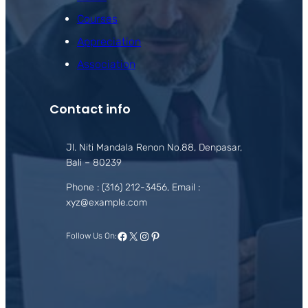
Courses
Appreciation
Association
Contact info
Jl. Niti Mandala Renon No.88, Denpasar,
Bali – 80239
Phone : (316) 212-3456, Email :
xyz@example.com
Facebook
X
Instagram
Pinterest
Follow Us On: