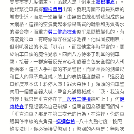
零零零零九度偏差。」落款人是「倒車王
體檢推薦
」。
他趕緊從車窗探
體檢費用
出頭，發現周圍不再是熟悉的
城市街道，而是一望無際、由無數白線和編號組成的巨
大網格。這裡的空氣聞起來像是新買的輪胎和劣質香水
的混合物，而重力
勞工健康檢查
似乎是隨機變化的，有
時感覺很重，有時像漂浮在游泳池裡。他試圖按喇叭，
但喇叭發出的不是「叭叭」，而是他童年時學會的、關
於泊車口訣的魔性兒歌。四面八方傳來了刺耳的剎車
聲，接著，一群穿著反光背心和戴著白色安全帽的人朝
他衝來。這些人手裡拿的不是警棍，而是長長的測量尺
和巨大的電子角度儀，臉上的表情極度嚴肅。「違反泊
車維度基本法！斜停入庫！罪大惡極！」領頭的泊車警
察用一個擴音器大喊，聲音充滿機械感。「我、我沒有
斜停！我只是垂直停在了
一般勞工健檢
牆壁上！」何
健
康檢查
手殘趕緊為自己辯解，但聲音因為恐懼而顫抖。
「垂直泊車？那是在第三次元的行為，在這裡，你的車
體與停車線的夾角是—
巡迴健檢
—八十九點七度！按照
維度法則，你必須接受懲罰！」懲罰的內容是：無限次