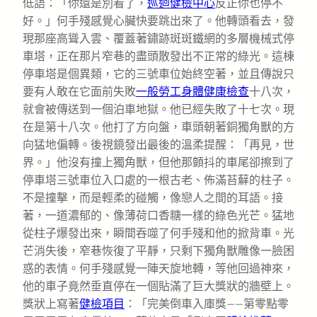
低語：「你還是別看了，
巡迴健檢中心
反正你也停不
好。」何手殘感覺心臟快要跳出來了。他轉頭看去，發
現那座高聳入雲、覆蓋著鏽跡斑斑鐵網的多層機械式停
車塔，正在那片窄巷的盡頭散發出不正常的綠光。這棟
停車塔是個異類，它的三號車位始終空著，並且傳說只
要有人敢在它面前失敗
一般勞工身體健康檢查
十八次，
就會被傳送到一個泊車地獄。他已經失敗了十七次。現
在是第十八次。他打了方向盤，車頭朝著銅獨角獸的方
向猛地偏轉。後視鏡發出最後的溫柔提醒：「再見，世
界。」他沒有撞上獨角獸，但他那顫抖的車尾卻擦到了
停車塔三號車位入口處的一根古老、佈滿苔蘚的柱子。
不是撞擊，而是輕柔的碰觸，像戀人之間的耳語。接
著，一道濃郁的、像薄荷口香糖一樣的綠色光芒。猛地
從柱子爆發出來，瞬間吞噬了何手殘和他的掀背車。光
芒消失後，窄巷恢復了平靜，只剩下獨角獸雕像一臉困
惑的表情。何手殘感覺一陣天旋地轉，等他回過神來，
他的車子竟然垂直停在一個貼滿了巨大獎狀的牆壁上。
獎狀上寫著
健檢項目
：「完美倒車入庫獎——第零點零