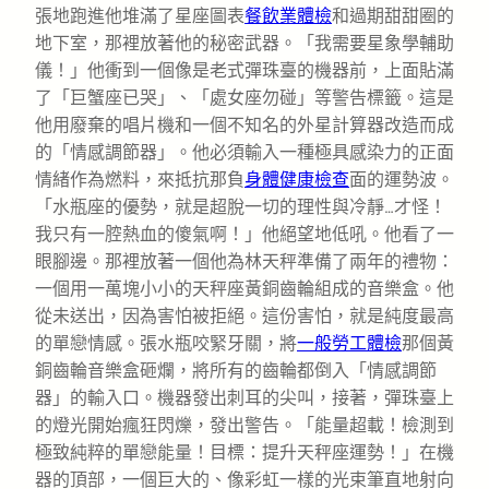
張地跑進他堆滿了星座圖表
餐飲業體檢
和過期甜甜圈的
地下室，那裡放著他的秘密武器。「我需要星象學輔助
儀！」他衝到一個像是老式彈珠臺的機器前，上面貼滿
了「巨蟹座已哭」、「處女座勿碰」等警告標籤。這是
他用廢棄的唱片機和一個不知名的外星計算器改造而成
的「情感調節器」。他必須輸入一種極具感染力的正面
情緒作為燃料，來抵抗那負
身體健康檢查
面的運勢波。
「水瓶座的優勢，就是超脫一切的理性與冷靜…才怪！
我只有一腔熱血的傻氣啊！」他絕望地低吼。他看了一
眼腳邊。那裡放著一個他為林天秤準備了兩年的禮物：
一個用一萬塊小小的天秤座黃銅齒輪組成的音樂盒。他
從未送出，因為害怕被拒絕。這份害怕，就是純度最高
的單戀情感。張水瓶咬緊牙關，將
一般勞工體檢
那個黃
銅齒輪音樂盒砸爛，將所有的齒輪都倒入「情感調節
器」的輸入口。機器發出刺耳的尖叫，接著，彈珠臺上
的燈光開始瘋狂閃爍，發出警告。「能量超載！檢測到
極致純粹的單戀能量！目標：提升天秤座運勢！」在機
器的頂部，一個巨大的、像彩虹一樣的光束筆直地射向