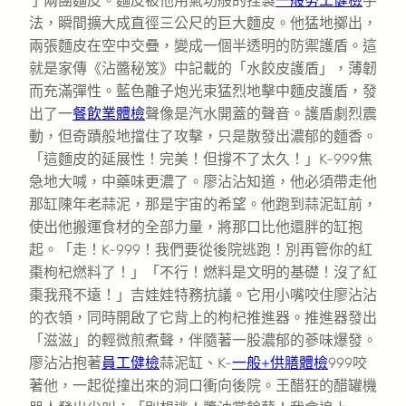
了兩團麵皮。麵皮被他用氣功般的捏製
一般勞工健檢
手
法，瞬間擴大成直徑三公尺的巨大麵皮。他猛地擲出，
兩張麵皮在空中交疊，變成一個半透明的防禦護盾。這
就是家傳《沾醬秘笈》中記載的「水餃皮護盾」，薄韌
而充滿彈性。藍色離子炮光束猛烈地擊中麵皮護盾，發
出了一
餐飲業體檢
聲像是汽水開蓋的聲音。護盾劇烈震
動，但奇蹟般地擋住了攻擊，只是散發出濃郁的麵香。
「這麵皮的延展性！完美！但撐不了太久！」K-999焦
急地大喊，中藥味更濃了。廖沾沾知道，他必須帶走他
那缸陳年老蒜泥，那是宇宙的希望。他跑到蒜泥缸前，
使出他搬運食材的全部力量，將那口比他還胖的缸抱
起。「走！K-999！我們要從後院逃跑！別再管你的紅
棗枸杞燃料了！」「不行！燃料是文明的基礎！沒了紅
棗我飛不遠！」吉娃娃特務抗議。它用小嘴咬住廖沾沾
的衣領，同時開啟了它背上的枸杞推進器。推進器發出
「滋滋」的輕微煎煮聲，伴隨著一股濃郁的蔘味爆發。
廖沾沾抱著
員工健檢
蒜泥缸、K-
一般+供膳體檢
999咬
著他，一起從撞出來的洞口衝向後院。王醋狂的醋罐機