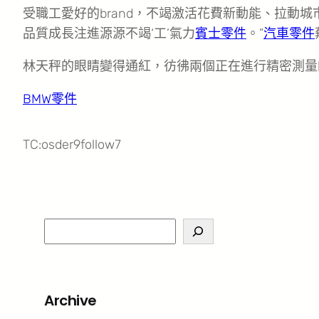
受職工愛好的brand，不竭激活花費新動能、拉動
品質成長注進源源不竭‘工’氣力
賓士零件
。”
汽車零件
林天秤的眼睛變得通紅，彷彿兩個正在進行精密測
BMW零件
TC:osder9follow7
S
e
a
r
Archive
c