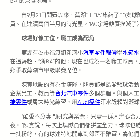
BA”的決賽現場。
自9月21日開賽以來，蕪湖“工BA”集結了50支球
員。在連續兩個半月的時光里，160余場競賽撲滅了
球場好像工位，職工成為配角
蕪湖有為市福渡鎮新河小
汽車零件報價
學
水箱水
在追蘇超、“浙BA”的他，現在也成為一名職工球員，
鄉爭取蕪湖市甲級聯賽席位。
陳實地點的有為金塔隊，隊員都是酷愛籃球活動
企業員工、教員等
台北汽車零件
多個群體。與個人工
捷零件
或周末時光練習，用
Audi零件
汗水詮釋對籃球
“酷愛不分專門研究與業余，只需一群人齊心合
夜。”陳實說，每次上場隊員們都拼盡全力，球隊也
一批粉絲，有的球迷特地開車到郊區不雅賽，為他們