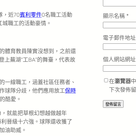
隊，近70
賓利零件
0名職工活動
顯示名稱
*
江城職工的活動豪情。
電子郵件地
的體育教員陳實沒想到，之前還
個人網站網址
登上蕪湖“工BA”的舞臺，代表故
在
瀏覽器
的一線職工，涵蓋社區任務者、
下次發佈
作球隊分歧，他們應用放工
保時
的酷愛。
力，就能把草根幻想越做越年
勝利晉級十六強。球隊還收獲了
加油助威。