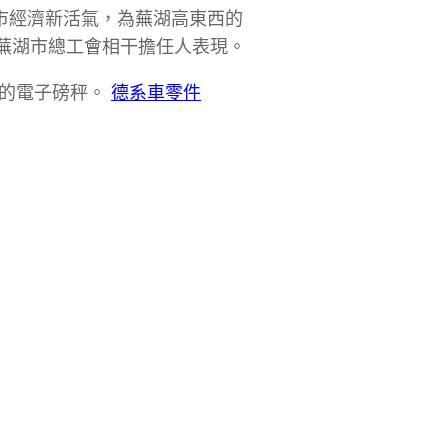
城市經濟新活氣，為蕪湖高東西的
蕪湖市總工會相干擔任人表現。
量的電子磅秤。
德系車零件