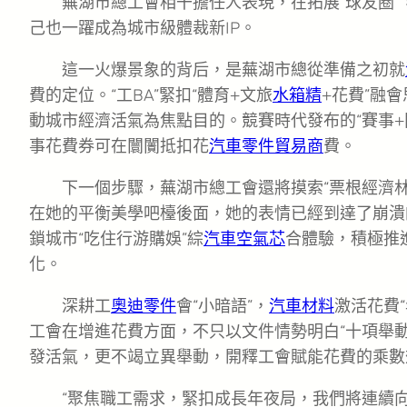
蕪湖市總工會相干擔任人表現，在拓展“球友圈
己也一躍成為城市級體裁新IP。
這一火爆景象的背后，是蕪湖市總從準備之初就
費的定位。“工BA”緊扣“體育+文旅
水箱精
+花費”融
動城市經濟活氣為焦點目的。競賽時代發布的“賽事+
事花費券可在闤闠抵扣花
汽車零件貿易商
費。
下一個步驟，蕪湖市總工會還將摸索“票根經濟
在她的平衡美學吧檯後面，她的表情已經到達了崩潰
鎖城市“吃住行游購娛”綜
汽車空氣芯
合體驗，積極推進
化。
深耕工
奧迪零件
會“小暗語”，
汽車材料
激活花費
工會在增進花費方面，不只以文件情勢明白“十項舉動
發活氣，更不竭立異舉動，開釋工會賦能花費的乘數
“聚焦職工需求，緊扣成長年夜局，我們將連續向‘