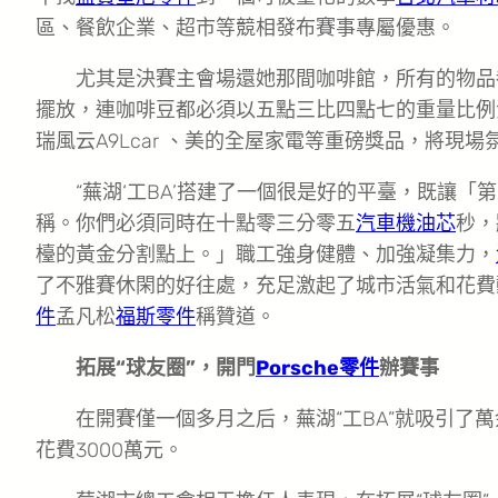
區、餐飲企業、超市等競相發布賽事專屬優惠。
尤其是決賽主會場還她那間咖啡館，所有的物品
擺放，連咖啡豆都必須以五點三比四點七的重量比例
瑞風云A9Lcar 、美的全屋家電等重磅獎品，將現
“蕪湖‘工BA’搭建了一個很是好的平臺，既讓
稱。你們必須同時在十點零三分零五
汽車機油芯
秒，
檯的黃金分割點上。」職工強身健體、加強凝集力，
了不雅賽休閑的好往處，充足激起了城市活氣和花費
件
孟凡松
福斯零件
稱贊道。
拓展“球友圈”，開門
Porsche零件
辦賽事
在開賽僅一個多月之后，蕪湖“工BA”就吸引了
花費3000萬元。