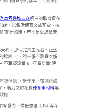
”，開門辦賽事的基本上，賽事自
汽車零件進口商
明白的體育促花
會思緒，以激活體育文旅花費、拉
闤闠”新體驗，市平易近憑仗賽
林天秤，那個完美主義者，正坐
的邊緣。”，讓一張不雅賽券解
“不雅賽流量”向“花費增量”轉
“年夜潛能”。近年來，蕪湖市總
”，助力文旅花費
德系車材料
煥
效應。
新’發力，做優做強‘工BA’等深