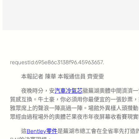
requestId:695e86c3138f96.45963657.
本報記者 陳華 本報通信員 齊雯雯
夜晚時分，安
汽車冷氣芯
徽蕪湖奧體中間濟濟一
質感互換。牛土豪，你必須用你最便宜的一張鈔票，
雅眾席上的聲浪一陣高過一陣。場館外異樣人頭攢動
眾經由過程場外的奧體芒果夜市年夜屏幕收看賽現實
這
Bentley零件
是蕪湖市總工會在全省率先打造的職