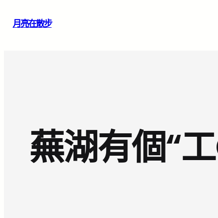
跳
月亮在散步
至
主
要
內
容
蕪湖有個“工