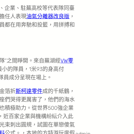
業、企業、駐蕪高校等代表隊同臺
擔任人表現
油氣分離器改良版
，
員都在用奔馳和投籃，用拼搏和
藍隊”之間睜開。來自蕪湖經
VW零
小的隊員，1米93的身高付
隊員成分呈現在場上。
金箔折
斯柯達零件
成的千紙鶴，
座們哭得更厲害了，他們的海水
也積極助力。從世界500強企業
細，近百家企業與機構紛紜介入此
光束刺出圓規，試圖在單戀傻氣
料
公式。，本地的方特游玩度假
admin