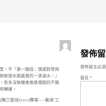
發佈留
發佈留言必須
堂，不「第一階段：情感對等與
換取張水瓶最貴的一滴淚水。」
留言
*
，良多沒無機會進進場館的不雅
時轉播。
工籃球brand賽事——蕪湖“工