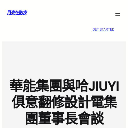
跳
月亮在散步
至
主
要
GET STARTED
內
容
華能集團與哈JIUYI
俱意翻修設計電集
團董事長會談