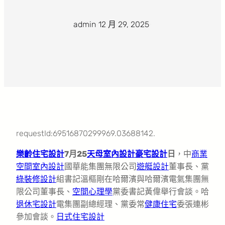
admin
·
12 月 29, 2025
·
requestId:69516870299969.03688142.
樂齡住宅設計
7月25
天母室內設計
豪宅設計
日
，中
商業
空間室內設計
國華能集團無限公司
遊艇設計
董事長、黨
綠裝修設計
組書記溫樞剛在哈爾濱與哈爾濱電氣集團無
限公司董事長、
空間心理學
黨委書記黃偉舉行會談。哈
退休宅設計
電集團副總經理、黨委常
健康住宅
委張連彬
參加會談。
日式住宅設計