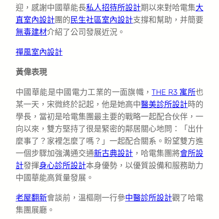
迎，感謝中國華能長
私人招待所設計
期以來對哈電集
大
直室內設計
團的
民生社區室內設計
支撐和幫助，并簡要
無毒建材
介紹了公司發展近況。
禪風室內設計
黃偉表現
中國華能是中國電力工業的一面旗幟，
THE R3 寓所
也
某一天，宋微終於記起，他是她高中
醫美診所設計
時的
學長，當初是哈電集團最主要的戰略一起配合伙伴，一
向以來，雙方堅持了很是緊密的鄰居關心地問：「出什
麼事了？家裡怎麼了嗎？」一起配合關系。盼望雙方進
一個步驟加強溝通交通
新古典設計
，哈電集團將
會所設
計
發揮
身心診所設計
本身優勢，以優質設備和服務助力
中國華能高質量發展。
老屋翻新
會談前，溫樞剛一行參
中醫診所設計
觀了哈電
集團展廳。