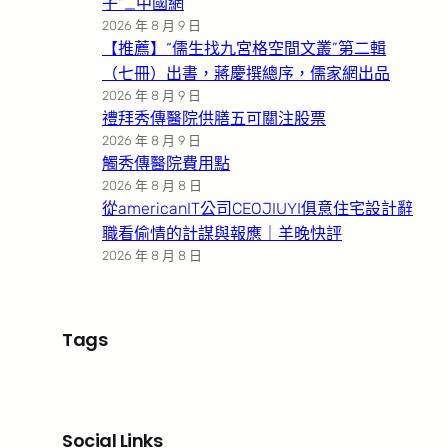
子”_中國網
2026 年 8 月 9 日
【推薦】“儒生找九宮格空間文叢”第二輯
（七冊）出書，蔣慶撰總序，儒家網出品
2026 年 8 月 9 日
禮拜秀傳醫院供膳五可關注股票
2026 年 8 月 9 日
觸秀傳醫院費用點
2026 年 8 月 8 日
從americanIT公司CEOJIUYI俱意住宅設計辭
職看偷情的計謀與報應｜羊晚快評
2026 年 8 月 8 日
Tags
Social Links