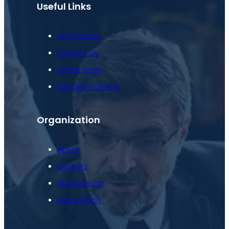
Useful Links
Help Center
Contact Us
Online Form
Education Board
Organization
About
Courses
Appreciation
Association