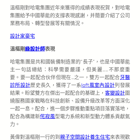
溫樞剛對哈電集團近年來獲得的成績表現祝賀，對哈電
集團給予中國華能的支撐表現感謝，并簡要介紹了公司
業務布局、轉型發展等有關情況。
設計家豪宅
溫樞剛
綠設計師
表現
哈電集團是共和國裝備制造業的“長子”，也是中國華能
主一句話總結：科學需要嚴謹，但美麗……不那麼重
要。要一起配合伙伴但現在…之一，雙方一起配合
牙醫
診所設計
歷史長久，獲得了一系
loft風室內設計
列發展
結果。盼望雙方在傑出一起配合的基礎上，
客變設計
圍
繞服務國家戰略在科技創新、設備升級改革等方面深化
一起一息。配合，進一個步驟推動重點項目落實落地，
配合為構建新
侘寂風
型電力系統和新型動力體系貢獻氣
力。
黃偉對溫樞剛一行的到
親子空間設計
養生住宅
來表現歡