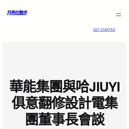
跳
月亮在散步
至
主
要
GET STARTED
內
容
華能集團與哈JIUYI
俱意翻修設計電集
團董事長會談