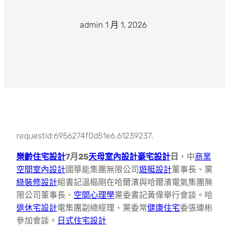
admin
·
1 月 1, 2026
·
requestId:6956274f0d51e6.61239237.
樂齡住宅設計
7月25
天母室內設計
豪宅設計
日
，中
商業
空間室內設計
國華能集團無限公司
遊艇設計
董事長、黨
綠裝修設計
組書記溫樞剛在哈爾濱與哈爾濱電氣集團無
限公司董事長、
空間心理學
黨委書記黃偉舉行會談。哈
退休宅設計
電集團副總經理、黨委常
健康住宅
委張連彬
參加會談。
日式住宅設計