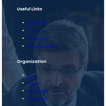
Useful Links
Help Center
Contact Us
Online Form
Education Board
Organization
About
Courses
Appreciation
Association