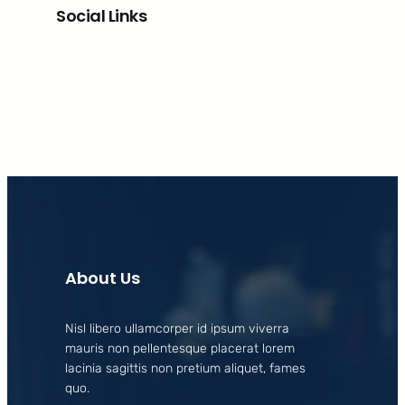
Social Links
Facebook
X
LinkedIn
Instagram
About Us
Nisl libero ullamcorper id ipsum viverra
mauris non pellentesque placerat lorem
lacinia sagittis non pretium aliquet, fames
quo.