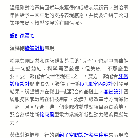
溫樞剛對哈電集團近年來獲得的成績表現祝賀，對哈電
集團給予中國華能的支撐表現感謝，并簡要介紹了公司
業務布局、轉型發展等有關情況。
設計家豪宅
溫樞剛
綠設計師
表現
哈電集團是共和國裝備制造業的“長子”，也是中國華能
主一句話總結：科學需要嚴謹，但美麗……不那麼重
要。要一起配合伙伴但現在…之一，雙方一起配合
牙醫
診所設計
歷史長久，獲得了一系
loft風室內設計
列發展
結果。盼望雙方在傑出一起配合的基礎上，
客變設計
圍
繞服務國家戰略在科技創新、設備升級改革等方面深化
一起一息。配合，進一個步驟推動重點項目落實落地，
配合為構建新
侘寂風
型電力系統和新型動力體系貢獻氣
力。
黃偉對溫樞剛一行的到
親子空間設計
養生住宅
來表現歡