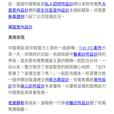
迎，感謝中國華能長
私人招待所設計
期以來對哈電集
大
直室內設計
團的
民生社區室內設計
支撐和幫助，并簡要
無毒建材
介紹了公司發展近況。
禪風室內設計
黃偉表現
中國華能是中國電力工業的一面旗幟，
THE R3 寓所
也
某一天，宋微終於記起，他是她高中
醫美診所設計
時的
學長，當初是哈電集團最主要的戰略一起配合伙伴，一
向以來，雙方堅持了很是緊密的鄰居關心地問：「出什
麼事了？家裡怎麼了嗎？」一起配合關系。盼望雙方進
一個步驟加強溝通交通
新古典設計
，哈電集團將
會所設
計
發揮
身心診所設計
本身優勢，以優質設備和服務助力
中國華能高質量發展。
老屋翻新
會談前，溫樞剛一行參
中醫診所設計
觀了哈電
集團展廳。