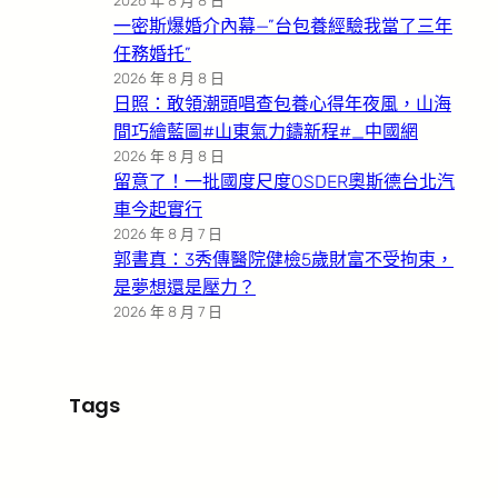
2026 年 8 月 8 日
一密斯爆婚介內幕—”台包養經驗我當了三年
任務婚托”
2026 年 8 月 8 日
日照：敢領潮頭唱查包養心得年夜風，山海
間巧繪藍圖#山東氣力鑄新程#_中國網
2026 年 8 月 8 日
留意了！一批國度尺度OSDER奧斯德台北汽
車今起實行
2026 年 8 月 7 日
郭書真：3秀傳醫院健檢5歲財富不受拘束，
是夢想還是壓力？
2026 年 8 月 7 日
Tags