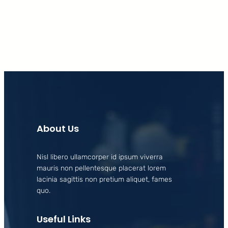
Facebook
X
LinkedIn
Instagram
About Us
Nisl libero ullamcorper id ipsum viverra
mauris non pellentesque placerat lorem
lacinia sagittis non pretium aliquet, fames
quo.
Useful Links