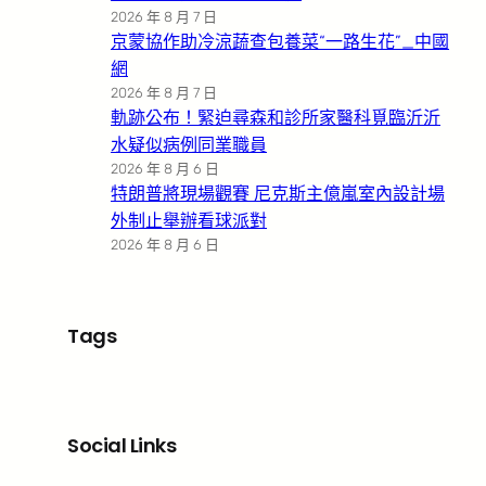
2026 年 8 月 7 日
京蒙協作助冷涼蔬查包養菜“一路生花”_中國
網
2026 年 8 月 7 日
軌跡公布！緊迫尋森和診所家醫科覓臨沂沂
水疑似病例同業職員
2026 年 8 月 6 日
特朗普將現場觀賽 尼克斯主億嵐室內設計場
外制止舉辦看球派對
2026 年 8 月 6 日
Tags
Social Links