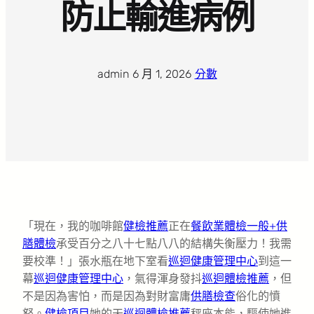
防止輸進病例
admin
·
6 月 1, 2026
·
分數
「現在，我的咖啡館
健檢推薦
正在
餐飲業體檢
一般+供
膳體檢
承受百分之八十七點八八的結構失衡壓力！我需
要校準！」張水瓶在地下室看
巡迴健康管理中心
到這一
幕
巡迴健康管理中心
，氣得渾身發抖
巡迴體檢推薦
，但
不是因為害怕，而是因為對財富庸
供膳檢查
俗化的憤
怒。
健檢項目
她的天
巡迴體檢推薦
秤座本能，驅使她進