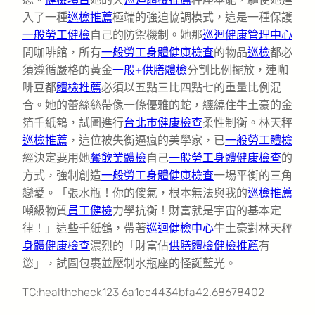
入了一種
巡檢推薦
極端的強迫協調模式，這是一種保護
一般勞工健檢
自己的防禦機制。她那
巡迴健康管理中心
間咖啡館，所有
一般勞工身體健康檢查
的物品
巡檢
都必
須遵循嚴格的黃金
一般+供膳體檢
分割比例擺放，連咖
啡豆都
體檢推薦
必須以五點三比四點七的重量比例混
合。她的蕾絲絲帶像一條優雅的蛇，纏繞住牛土豪的金
箔千紙鶴，試圖進行
台北巿健康檢查
柔性制衡。林天秤
巡檢推薦
，這位被失衡逼瘋的美學家，已
一般勞工體檢
經決定要用她
餐飲業體檢
自己
一般勞工身體健康檢查
的
方式，強制創造
一般勞工身體健康檢查
一場平衡的三角
戀愛。「張水瓶！你的傻氣，根本無法與我的
巡檢推薦
噸級物質
員工健檢
力學抗衡！財富就是宇宙的基本定
律！」這些千紙鶴，帶著
巡迴健檢中心
牛土豪對林天秤
身體健康檢查
濃烈的「財富佔
供膳體檢
健檢推薦
有
慾」，試圖包裹並壓制水瓶座的怪誕藍光。
TC:healthcheck123 6a1cc4434bfa42.68678402