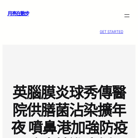
跳
月亮在散步
至
主
要
GET STARTED
內
容
英腦膜炎球秀傳醫
院供膳菌沾染擴年
夜 噴鼻港加強防疫