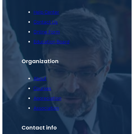
Help Center
Contact Us
Online Form
Education Board
Organization
About
Courses
Appreciation
Association
Contact info