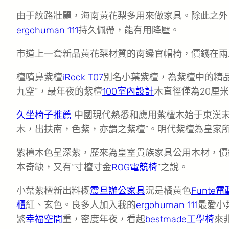
由于紋路壯麗，海南黃花梨多用來做家具。除此之外
ergohuman 111
持久佩帶，能有用降壓。
市道上一套新品黃花梨材質的南邊官帽椅，價錢在兩
檀噴鼻紫檀
iRock T07
別名小葉紫檀，為紫檀中的精
九空”，最年夜的紫檀
100室內設計
木直徑僅為20厘
久坐椅子推薦
中國現代熟悉和應用紫檀木始于東漢
木，出扶南，色紫，亦謂之紫檀”。明代紫檀為皇家
紫檀木色呈深紫，歷來為皇室貴族家具公用木材，價
本奇缺，又有“寸檀寸金
ROG電競椅
”之說。
小葉紫檀新出料概
震旦辦公家具
況是橘黃色
Funte
櫃
紅、玄色。良多人加入我的
ergohuman 111
最愛小
繁
幸福空間
重，密度年夜，看起
bestmade工學椅
來