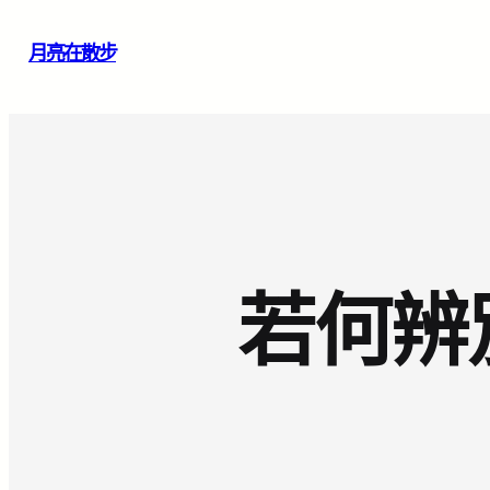
跳
月亮在散步
至
主
要
內
容
若何辨