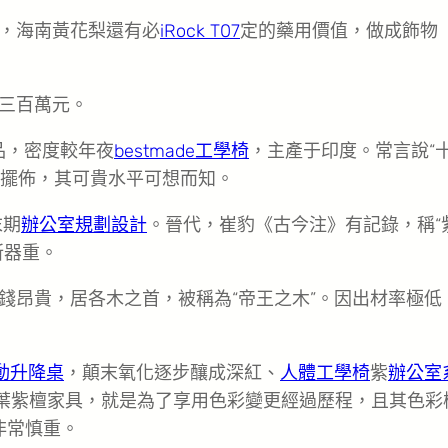
，海南黃花梨還有必
iRock T07
定的藥用價值，做成飾物
三百萬元。
品，密度較年夜
bestmade工學椅
，主產于印度。常言說“
米擺佈，其可貴水平可想而知。
末期
辦公室規劃設計
。晉代，崔豹《古今注》有記錄，稱“
所器重。
錢昂貴，居各木之首，被稱為“帝王之木”。因出材率極低
電動升降桌
，顛末氧化逐步釀成深紅、
人體工學椅
紫
辦公室
葉紫檀家具，就是為了享用色彩變更經過歷程，且其色彩
非常慎重。