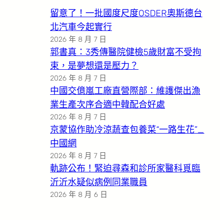
留意了！一批國度尺度OSDER奧斯德台
北汽車今起實行
2026 年 8 月 7 日
郭書真：3秀傳醫院健檢5歲財富不受拘
束，是夢想還是壓力？
2026 年 8 月 7 日
中國交億嵐工廠直營際部：維護傑出漁
業生產次序合適中韓配合好處
2026 年 8 月 7 日
京蒙協作助冷涼蔬查包養菜“一路生花”_
中國網
2026 年 8 月 7 日
軌跡公布！緊迫尋森和診所家醫科覓臨
沂沂水疑似病例同業職員
2026 年 8 月 6 日