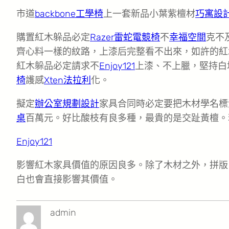
市道
backbone工學椅
上一套新品小葉紫檀材
巧寓設
購置紅木躲品必定
Razer雷蛇電競椅
不
幸福空間
克不
齊心料一樣的紋路，上漆后完整看不出來，如許的紅
紅木躲品必定請求不
Enjoy121
上漆、不上臘，堅持白
椅
護感
Xten法拉利
化。
擬定
辦公室規劃設計
家具合同時必定要把木材學名標
桌
百萬元。好比酸枝有良多種，最貴的是交趾黃檀。
Enjoy121
影響紅木家具價值的原因良多。除了木材之外，拼版
白也會直接影響其價值。
admin