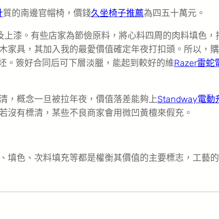
計
質的南邊官帽椅，價錢
久坐椅子推薦
為四五十萬元。
及上漆。有些店家為節儉原料，將心料四周的肉料填色，
木家具，其加入我的最愛價值確定年夜打扣頭。所以，購
坯。簽好合同后可下層淡臘，能起到較好的維
Razer雷
清，概念一旦被拉年夜，價值落差能夠上
Standway電
若沒有標清，某些不良商家會用微凹黃檀來假充。
、填色、次料填充等都是權衡其價值的主要標志，工藝的