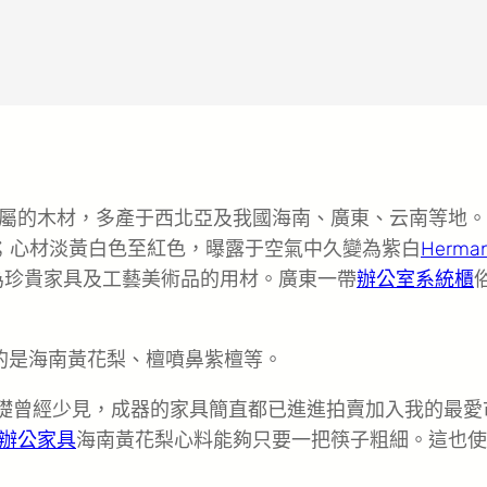
屬的木材，多產于西北亞及我國海南、廣東、云南等地。
；心材淡黃白色至紅色，曝露于空氣中久變為紫白
Herma
為珍貴家具及工藝美術品的用材。廣東一帶
辦公室系統櫃
的是海南黃花梨、檀噴鼻紫檀等。
基礎曾經少見，成器的家具簡直都已進進拍賣加入我的最愛
辦公家具
海南黃花梨心料能夠只要一把筷子粗細。這也使