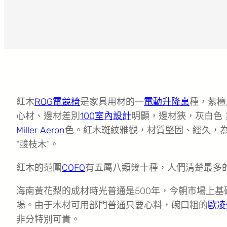
紅木
ROG電競椅
是家具用材的一
電動升降桌
種，紫檀
心材、邊材差別
100室內設計
明顯，邊材狹，灰白色
Miller Aeron
色。紅木斑紋雅觀，材質堅固、經久，
“酸枝木”。
紅木的范圍
COFO
有五屬八類幾十種，人們清楚最多
海南黃花梨的成材時光普通是500年，今朝市場上
場。由于木材可用部門普通只要心料，碗口粗的
歐凌
非分特別可貴。