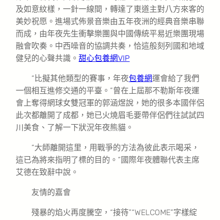
及如意紋樣，一針一線間，轉達了東道主對八方來客的
美妙祝愿。進場式佈景音樂由五年夜洲的經典音樂串聯
而成，由年夜先生衝擊樂團與中國傳統平易近樂團現場
融會吹奏。中西噪音的協調共奏，恰這般刻列國和地域
健兒的心聲共識。
甜心
包養網VIP
“比擬其他類型的賽事，年夜
包養網
運會給了我們
一個相互進修交通的平臺。”曾在上屆那不勒斯年夜運
會上奪得網球女雙冠軍的郭涵煜說，她的很多本國伴侶
此次都離開了成都，她已火燒眉毛要帶伴侶們往試試四
川美食、了解一下狀況年夜熊貓。
“大師離開這里，用戰爭的方法為彼此表示喝采，
這已為將來指明了標的目的。”國際年夜體聯代表主席
艾德在致辭中說。
友情的嘉會
殘暴的焰火再度騰空，“接待”“WELCOME”字樣綻