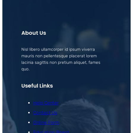
About Us
Nisl libero ullamcorper id ipsum viverra
mauris non pellentesque placerat lorem
lacinia sagittis non pretium aliquet, fames
quo.
Useful Links
Help Center
Contact Us
Online Form
Education Board