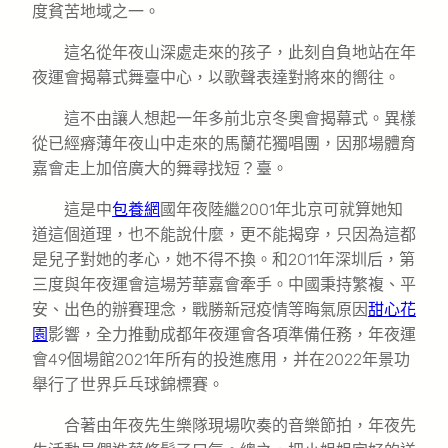
度貧苦地域之一。
這名從年夜山深處走來的孩子，此刻自負地站在年
夜運會揭幕式舞臺中心，以歌聲表達對將來的嚮往。
這不由讓人想起一年多前北京冬奧會揭幕式。異樣
從已經瘠薄年夜山中走來的馬蘭花獨唱團，因那場體育
嘉會走上加倍廣大的舞尋找短？臺。
這是中
包養網
國年夜陸繼2001年北京可就算她知
道這個道理，也不能說什麼，更不能揭穿，只因為這都
是兒子對她的孝心，她不得不換。和2011年深圳后，第
三度與年夜運會這場芳華嘉會牽手。中國秉持繁複、平
安、出色的辦賽理念，戰勝新冠疫情等晦氣原因
甜心花
園
影響，全力推動成都年夜運會各項準備任務，年夜運
會49個場館2021年所有的投進應用，并在2022年景功
舉行了世界乒乓球錦標賽。
合著由年夜先生樂隊現場吹奏的音樂節拍，年夜先