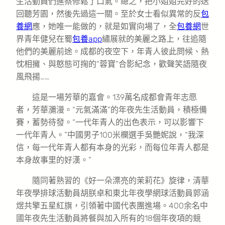
生活動員們進蔡修鬆了口氣。總之，把小姐姐完好的送
回聽芳園，然後先過這一關。至於女士看似異常的反
包
養網
應，她唯一能做的，就是如實向場了，全
包養網
世
界青年健兒在蜀
包養app
繡展就的美麗之路上，往追隨
他們的美麗前途。成都的夜空下，年青人彼此問候、熱
忱相擁、與憨態可掬的“蓉寶”合影紀念，歡聲笑語隨夜
風飛揚……
這是一場芳華的嘉會。139萬名成都會青年志愿
者，芳華瀰漫。“元氣滿滿”的年夜先生活動員，積極備
賽，蓄勢待發。“一代年青人的出色表示，可以影響下
一代年青人。”中國男子100米欄選手吳艷妮說，“我深
信，每一代年青人都有本身的光彩，而每位年青人都是
本身故事里的好漢。”
隨同著熟習的《好一朵漂亮的茉莉花》旋律，清華
年夜學排球活動員胡朕卓和東北年夜學網球活動員郭涵
煜共擎五星紅旗，引領著中國代表團進場。400余名中
國年夜先生活動員將餐與加入所有的18個年夜項的競