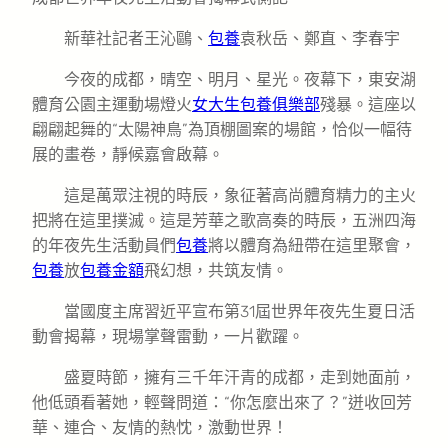
新華社記者王沁鷗、
包養
袁秋岳、鄭直、李春宇
今夜的成都，晴空、明月、星光。夜幕下，東安湖
體育公園主運動場燈火
女大生包養俱樂部
殘暴。這座以
翩翩起舞的“太陽神鳥”為頂棚圖案的場館，恰似一幅待
展的畫卷，靜候嘉會啟幕。
這是萬眾注視的時辰，象征著高尚體育精力的主火
把將在這里撲滅。這是芳華之歌高奏的時辰，五洲四海
的年夜先生活動員們
包養
將以體育為紐帶在這里聚會，
包養
放
包養金額
飛幻想，共筑友情。
當國度主席習近平宣布第31屆世界年夜先生夏日活
動會揭幕，現場掌聲雷動，一片歡躍。
盛夏時節，擁有三千年汗青的成都，走到她面前，
他低頭看著她，輕聲問道：“你怎麼出來了？”迸收回芳
華、連合、友情的熱忱，激動世界！