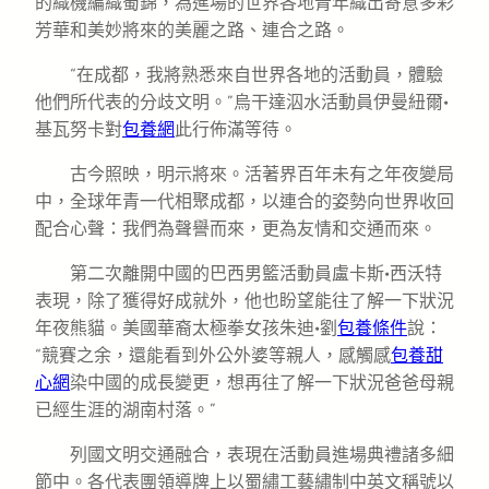
的織機編織蜀錦，為進場的世界各地青年織出寄意多彩
芳華和美妙將來的美麗之路、連合之路。
“在成都，我將熟悉來自世界各地的活動員，體驗
他們所代表的分歧文明。”烏干達泅水活動員伊曼紐爾·
基瓦努卡對
包養網
此行佈滿等待。
古今照映，明示將來。活著界百年未有之年夜變局
中，全球年青一代相聚成都，以連合的姿勢向世界收回
配合心聲：我們為聲譽而來，更為友情和交通而來。
第二次離開中國的巴西男籃活動員盧卡斯·西沃特
表現，除了獲得好成就外，他也盼望能往了解一下狀況
年夜熊貓。美國華裔太極拳女孩朱迪·劉
包養條件
說：
“競賽之余，還能看到外公外婆等親人，感觸感
包養甜
心網
染中國的成長變更，想再往了解一下狀況爸爸母親
已經生涯的湖南村落。”
列國文明交通融合，表現在活動員進場典禮諸多細
節中。各代表團領導牌上以蜀繡工藝繡制中英文稱號以