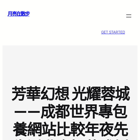
跳
月亮在散步
至
主
要
GET STARTED
內
容
芳華幻想 光耀蓉城
——成都世界專包
養網站比較年夜先