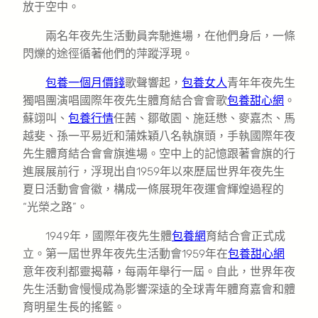
放于空中。
兩名年夜先生活動員奔馳進場，在他們身后，一條
閃爍的途徑循著他們的萍蹤浮現。
包養一個月價錢
歌聲響起，
包養女人
青年年夜先生
獨唱團演唱國際年夜先生體育結合會會歌
包養甜心網
。
蘇翊叫、
包養行情
任茜、鄒敬園、施廷懋、麥嘉杰、馬
越斐、孫一平易近和蒲姝穎八名執旗頭，手執國際年夜
先生體育結合會會旗進場。空中上的記憶跟著會旗的行
進展展前行，浮現出自1959年以來歷屆世界年夜先生
夏日活動會會徽，構成一條展現年夜運會輝煌過程的
“光榮之路”。
1949年，國際年夜先生體
包養網
育結合會正式成
立。第一屆世界年夜先生活動會1959年在
包養甜心網
意年夜利都靈揭幕，每兩年舉行一屆。自此，世界年夜
先生活動會慢慢成為影響深遠的全球青年體育嘉會和體
育明星生長的搖籃。