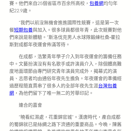
賽。他們來自25個省區市百余所高校，
包養網
均勻年
紀22.9歲。
“我們以前沒無機會進進國際性競賽，這是第一次
餐
短期包養
與加入。很多球員都很年青，此次競賽對他
們來說是新體驗。”斯洛伐克男人水球隊鍛練杜桑·霍拉
斯對成都年夜運會佈滿等待。
在成都，浩繁青年學子介入到年夜運會的籌備任務
中。文藝扮演沒有有名歌手或許演員介入，除個體高難
度地面環節由專門研究青年演員完成外，揭幕式的演
員、志愿者均由通俗年夜先生擔負。年夜運會的準備經
過歷程簡直貫串了很多人的全部年夜先生涯
台灣包養
網
，為他們留下了唯一無二的芳華印記。
連合的嘉會
“曉看紅濕處，花重錦官城”。漢唐時代，產自成都
的蜀錦就已是絲綢之路下流通的重要商品。今晚，陳舊