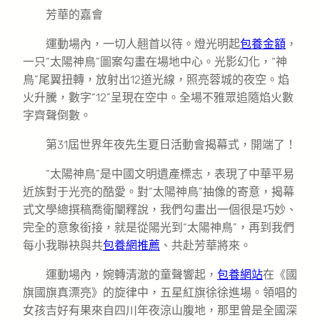
芳華的嘉會
運動場內，一切人翹首以待。燈光明起
包養金額
，
一只“太陽神鳥”圖案勾畫在場地中心。光影幻化，“神
鳥”尾翼扭轉，放射出12道光線，照亮蓉城的夜空。焰
火升騰，數字“12”呈現在空中。全場不雅眾追隨焰火數
字齊聲倒數。
第31屆世界年夜先生夏日活動會揭幕式，開端了！
“太陽神鳥”是中國文明遺產標志，表現了中華平易
近族對于光亮的酷愛。對“太陽神鳥”抽像的寄意，揭幕
式文學總撰稿喬衛闡釋說，我們勾畫出一個很是巧妙、
完全的意象銜接，就是從陽光到“太陽神鳥”，再到我們
每小我聯袂與共
包養網推薦
、共赴芳華將來。
運動場內，婉轉清澈的童聲響起，
包養網站
在《國
旗國旗真漂亮》的旋律中，五星紅旗徐徐進場。領唱的
女孩吉好有果來自四川年夜涼山腹地，那里曾是全國深