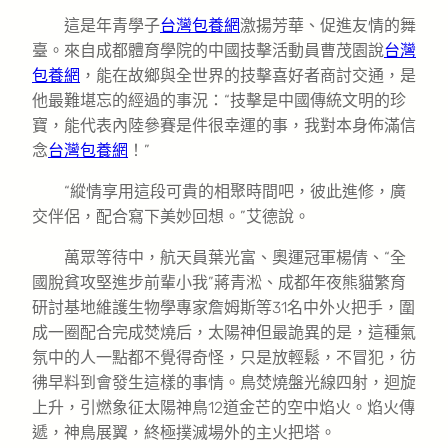
這是年青學子
台灣包養網
激揚芳華、促進友情的舞
臺。來自成都體育學院的中國技擊活動員曹茂園說
台灣
包養網
，能在故鄉與全世界的技擊喜好者商討交通，是
他最難堪忘的經過的事況：“技擊是中國傳統文明的珍
寶，能代表內陸參賽是件很幸運的事，我對本身佈滿信
念
台灣包養網
！”
“縱情享用這段可貴的相聚時間吧，彼此進修，廣
交伴侶，配合寫下美妙回想。”艾德說。
萬眾等待中，航天員葉光富、奧運冠軍楊倩、“全
國脫貧攻堅進步前輩小我”蔣青淞、成都年夜熊貓繁育
研討基地維護生物學專家詹姆斯等31名中外火把手，圍
成一圈配合完成焚燒后，太陽神但最詭異的是，這種氣
氛中的人一點都不覺得奇怪，只是放輕鬆，不冒犯，彷
彿早料到會發生這樣的事情。鳥焚燒盤光線四射，迴旋
上升，引燃象征太陽神鳥12道金芒的空中焰火。焰火傳
遞，神鳥展翼，終極撲滅場外的主火把塔。