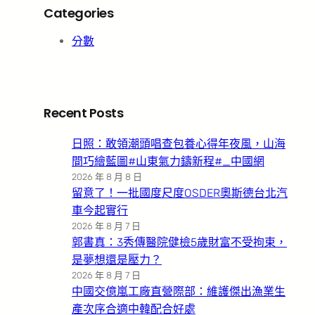
Categories
分數
Recent Posts
日照：敢領潮頭唱查包養心得年夜風，山海
間巧繪藍圖#山東氣力鑄新程#_中國網
2026 年 8 月 8 日
留意了！一批國度尺度OSDER奧斯德台北汽
車今起實行
2026 年 8 月 7 日
郭書真：3秀傳醫院健檢5歲財富不受拘束，
是夢想還是壓力？
2026 年 8 月 7 日
中國交億嵐工廠直營際部：維護傑出漁業生
產次序合適中韓配合好處