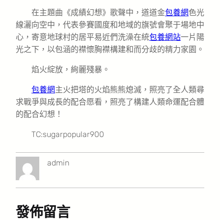
在主題曲《成績幻想》歌聲中，道道金
包養網
色光
線灑向空中，代表參賽國度和地域的旗號會聚于場地中
心，寄意地球村的居平易近們洗澡在統
包養網站
一片陽
光之下，以包涵的襟懷胸襟構建和而分歧的精力家園。
焰火綻放，絢麗殘暴。
包養網
主火把塔的火焰熊熊熄滅，照亮了全人類尋
求戰爭與成長的配合愿看，照亮了構建人類命運配合體
的配合幻想！
TC:sugarpopular900
admin
發佈留言