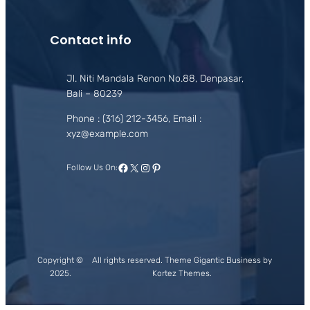
Contact info
Jl. Niti Mandala Renon No.88, Denpasar,
Bali – 80239
Phone : (316) 212-3456, Email :
xyz@example.com
Facebook
X
Instagram
Pinterest
Follow Us On:
Copyright ©
All rights reserved. Theme Gigantic Business by
2025.
Kortez Themes.