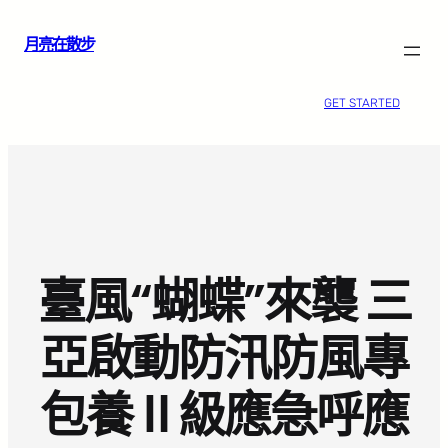
跳
月亮在散步
至
主
要
GET STARTED
內
容
臺風“蝴蝶”來襲 三
亞啟動防汛防風專
包養Ⅱ級應急呼應