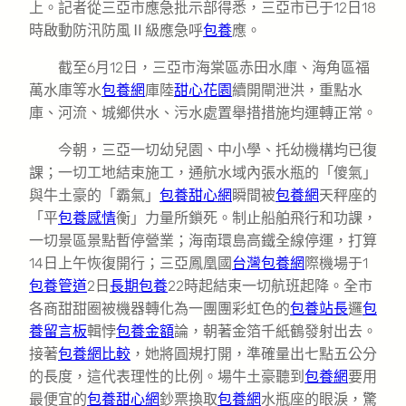
上。記者從三亞市應急批示部得悉，三亞市已于12日18
時啟動防汛防風Ⅱ級應急呼
包養
應。
截至6月12日，三亞市海棠區赤田水庫、海角區福
萬水庫等水
包養網
庫陸
甜心花園
續開閘泄洪，重點水
庫、河流、城鄉供水、污水處置舉措措施均運轉正常。
今朝，三亞一切幼兒園、中小學、托幼機構均已復
課；一切工地結束施工，通航水域內張水瓶的「傻氣」
與牛土豪的「霸氣」
包養甜心網
瞬間被
包養網
天秤座的
「平
包養感情
衡」力量所鎖死。制止船舶飛行和功課，
一切景區景點暫停營業；海南環島高鐵全線停運，打算
14日上午恢復開行；三亞鳳凰國
台灣包養網
際機場于1
包養管道
2日
長期包養
22時起結束一切航班起降。全市
各商甜甜圈被機器轉化為一團團彩虹色的
包養站長
邏
包
養留言板
輯悖
包養金額
論，朝著金箔千紙鶴發射出去。
接著
包養網比較
，她將圓規打開，準確量出七點五公分
的長度，這代表理性的比例。場牛土豪聽到
包養網
要用
最便宜的
包養甜心網
鈔票換取
包養網
水瓶座的眼淚，驚