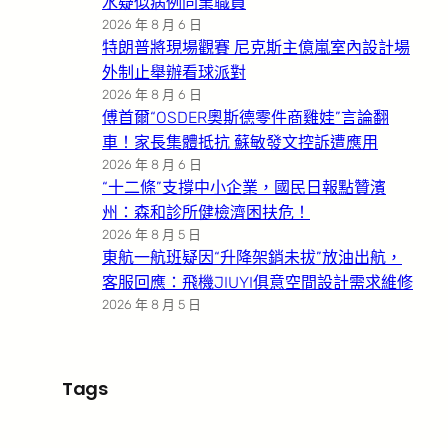
水疑似病例同業職員
2026 年 8 月 6 日
特朗普將現場觀賽 尼克斯主億嵐室內設計場
外制止舉辦看球派對
2026 年 8 月 6 日
傅首爾“OSDER奧斯德零件商雞娃”言論翻
車！家長集體抵抗 蘇敏發文控訴遭應用
2026 年 8 月 6 日
“十二條”支撐中小企業，國民日報點贊濱
州：森和診所健檢濟困扶危！
2026 年 8 月 5 日
東航一航班疑因“升降架銷未拔”放油出航，
客服回應：飛機JIUYI俱意空間設計需求維修
2026 年 8 月 5 日
Tags