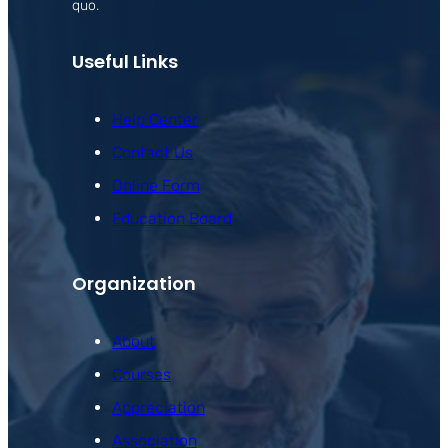
quo.
Useful Links
Help Center
Contact Us
Online Form
Education Board
Organization
About
Courses
Appreciation
Association