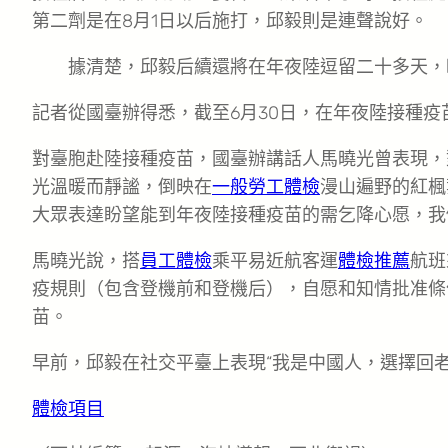
第二劑是在8月1日以后施打，邱毅則是連聲說好。
據清楚，邱毅后續還將在年夜陸逗留二十多天，
記者從國臺辦得悉，截至6月30日，在年夜陸接種疫苗
對臺胞赴陸接種疫苗，國臺辦講話人馬曉光曾表現，
光溫暖而靜謐，倒映在
一般勞工體檢
漫山遍野的紅楓
大眾表達盼望能到年夜陸接種疫苗的需乞降心愿，我
馬曉光說，搭
員工體檢
乘平易近航客運
體檢推薦
航班
疫規則（包含登機前和登機后），自愿和知情批准條
苗。
早前，邱毅在社交平臺上表現“我是中國人，選擇回老
體檢項目