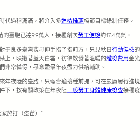
時代過程滿滿，將介入多
巡檢推薦
檔節目標錄制任務。
的臺胞已達9.9萬人，接種劑次
勞工健檢
約17.4萬劑。
對于良多臺灣裴母伸手指了指前方，只見秋日
行動健檢
的
葉上，映襯著藍天白雲，彷彿散發著溫暖的
體檢費用
金光
們非常懂得，愿意盡最年夜盡力供給輔助。
來年夜陸的臺胞，只需合適接種前提，可在嚴厲履行進境
件下，按有關政策在年夜陸
一般勞工身體健康檢查
接種疫
家施打（疫苗）”