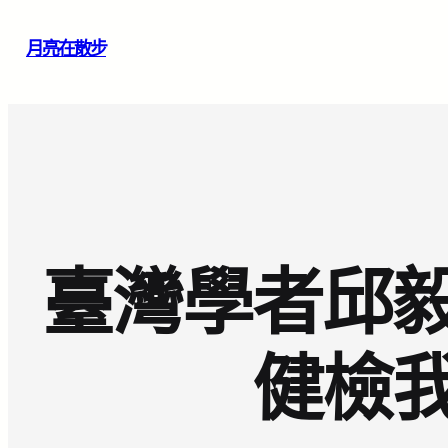
跳
月亮在散步
至
主
要
內
容
臺灣學者邱
健檢