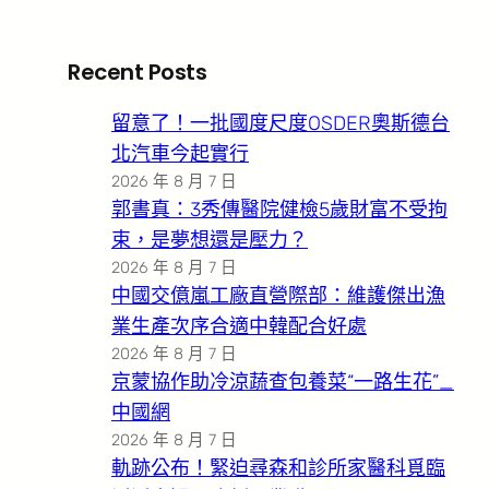
Recent Posts
留意了！一批國度尺度OSDER奧斯德台
北汽車今起實行
2026 年 8 月 7 日
郭書真：3秀傳醫院健檢5歲財富不受拘
束，是夢想還是壓力？
2026 年 8 月 7 日
中國交億嵐工廠直營際部：維護傑出漁
業生產次序合適中韓配合好處
2026 年 8 月 7 日
京蒙協作助冷涼蔬查包養菜“一路生花”_
中國網
2026 年 8 月 7 日
軌跡公布！緊迫尋森和診所家醫科覓臨