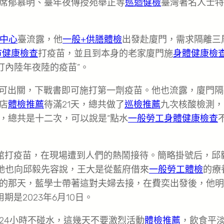
席郁慕明、臺年夜傳授苑舉正等
巡迴健檢
臺灣著名人士特
中心
臺流露，他
一般+供膳體檢
出發赴廈門，需求隔離三
巿健康檢查
打疫苗，並且到本身的老家廈門施
身體健康檢
打內陸年夜陸的疫苗”。
就可出關，下戰書即可施打第一劑疫苗。他也流露，廈門隔
店
體檢推薦
待滿21天，總共做了
巡檢推薦
九次核酸檢測，
，總共是十二次，可以說是“點水
一般勞工身體健康檢查
館打疫苗，在現場遭到人們的熱鬧接待。簡略掛號后，邱
”她也向邱毅先容說，王大是從藍府借來
一般勞工體檢
的療
的那天，藍學士帶著這對夫婦去接，在費奕出發後，他明
期是2023年6月10日。
24小時不碰水，這幾天不要激烈活動
體檢推薦
，飲食平