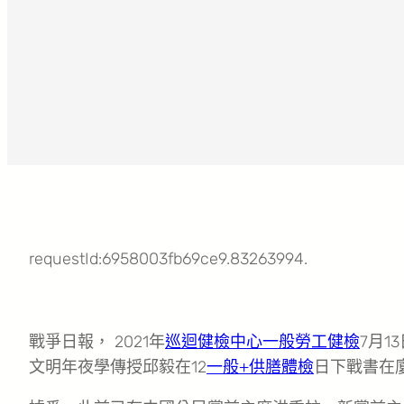
requestId:6958003fb69ce9.83263994.
戰爭日報， 2021年
巡迴健檢中心
一般勞工健檢
7月1
文明年夜學傳授邱毅在12
一般+供膳體檢
日下戰書在