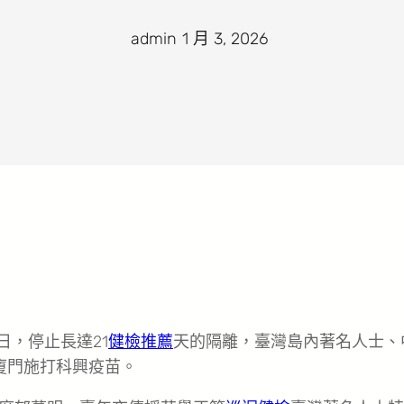
admin
·
1 月 3, 2026
·
3日，停止長達21
健檢推薦
天的隔離，臺灣島內著名人士、
廈門施打科興疫苗。