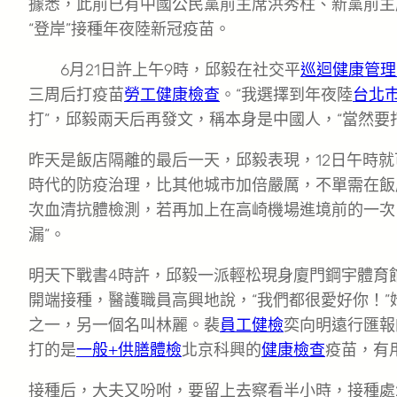
據悉，此前已有中國公民黨前主席洪秀柱、新黨前主
“登岸”接種年夜陸新冠疫苗。
6月21日許上午9時，邱毅在社交平
巡迴健康管理
三周后打疫苗
勞工健康檢查
。“我選擇到年夜陸
台北
打”，邱毅兩天后再發文，稱本身是中國人，“當然要
昨天是飯店隔離的最后一天，邱毅表現，12日午時
時代的防疫治理，比其他城市加倍嚴厲，不單需在飯
次血清抗體檢測，若再加上在高崎機場進境前的一次
漏”。
明天下戰書4時許，邱毅一派輕松現身廈門鋼宇體育
開端接種，醫護職員高興地說，“我們都很愛好你！
之一，另一個名叫林麗。裴
員工健檢
奕向明遠行匯報
打的是
一般+供膳體檢
北京科興的
健康檢查
疫苗，有用
接種后，大夫又吩咐，要留上去察看半小時，接種處