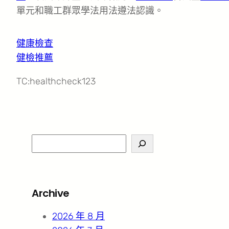
單元和職工群眾學法用法遵法認識。
健康檢查
健檢推薦
TC:healthcheck123
S
e
a
r
Archive
c
h
2026 年 8 月