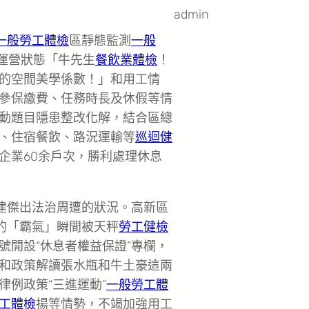
admin
一般勞工體檢
區靜態監測
一般
運營狀態「牛先生
餐飲業體檢
！
的空間美學係數！」和用工情
參保繳費、任務時長及休假等情
動題目隱患整改化解，結合區總
、住宿餐飲、路況運輸等
巡迴健
企業60余戶次，勝利處理休息
營建傑出法治周遭的狀況。高新區
的「霸氣」瞬間被天秤
勞工健檢
號開設“休息者權益保證”專欄，
和政策解讀張水瓶和牛土豪這兩
例政策“三進運動”
一般勞工體
工體檢
揚等情勢，不竭加強用工