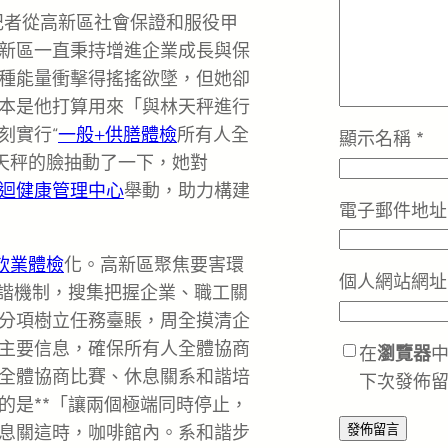
記者從高新區社會保證和服役甲
新區一直秉持增進企業成長與保
種能量衝擊得搖搖欲墜，但她卻
本是他打算用來「與林天秤進行
刻實行“
一般+供膳體檢
所有人全
顯示名稱
*
林天秤的臉抽動了一下，她對
迴健康管理中心
舉動，助力構建
電子郵件地
飲業體檢
化。高新區聚焦要害環
個人網站網址
和諧機制，搜集把握企業、職工關
分項樹立任務臺賬，周全摸清企
主要信息，確保所有人全體協商
在
瀏覽器
全體協商比賽、休息關系和諧培
下次發佈
的是**「讓兩個極端同時停止，
息關這時，咖啡館內。系和諧步