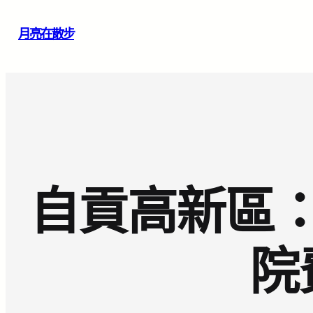
跳
月亮在散步
至
主
要
內
容
自貢高新區
院