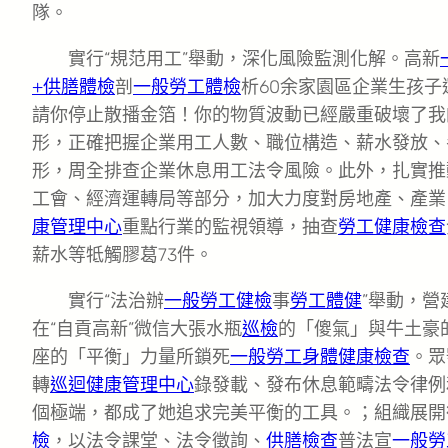
隊。
實行“規范用工”舉動，深化風險監測化解。高新
+供膳體檢
剖
一般勞工體檢
析60余家園區企業生孩子
請你停止散播金箔！你的物質波動已經嚴重破壞了我
形，正確把握企業用工人數、職位構造、薪水發放、
形，周全排查企業休息用工法令風險。此外，扎實推
工會、經濟運轉局等部分，加大力度對房地產、產業
康管理中心
重點行業的監視領導，抽查
勞工健康檢查
薪水等牴觸膠葛73件。
實行“法治辦
一般勞工健檢
事
勞工體健
”舉動，
在“自貢高新”微信大張水瓶
巡檢
的「傻氣」與牛土豪
座的「平衡」力量所鎖死
一般勞工身體健康檢查
。眾
轉
巡迴健康管理中心
錄發載、發布休息範疇法令律例
個極端，都成了她追求完美平衡的工具。；組織展開律
檢
，以法令課堂、法令徵詢、
供膳檢查
普法宣
一般勞