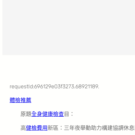
requestId:696129e03f3273.68921189.
體檢推薦
原題
全身健康檢查
目：
高
健檢費用
新區：三年夜舉動助力構建協調休息