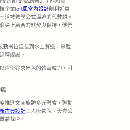
啃硬骨頭”的鉆勁帶到了龍船賽
推企業
loft風室內設計
創利近萬
一道被數學公式逼迫的代數題。
浪尖上磨合的默契與保持，他們
從執勤崗位延長到水上賽道，承載
詮釋虔誠。
以這份尋求出色的體育精力，引
動能
度推進文商旅體多元融會，聯動
新古典設計
工人療養院、天壹公
體裁IP。