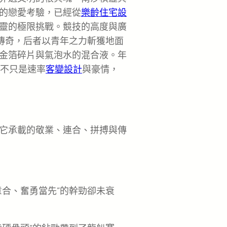
的戀愛考驗，已經從
樂齡住宅設
靈的極限挑戰。競技的高度與廣
”傳奇，后者以青年之力斬獲地面
金箔碎片與氣泡水的混合液。年
的不只是速率
客變設計
與豪情，
它承載的敬業、連合、拼搏與傳
意合、奮勇當先”的幹勁卻未衰