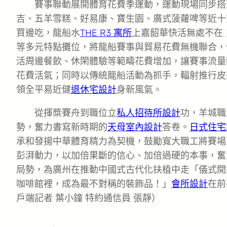
賽事聯動展開體育花費季運動，運動現場同步搭
吉、五羊雪糕、好易康、寶生園、廣式菠蘿啤等近十
買邊吃，龍船水
THE R3 寓所
上嘉韶華快活無處不在
等多元特點攤位，將龍船賽事與貿易花費無機聯合，
活周邊餐飲、休閑體驗等範疇花費增加，讓賽事流量
花費活氣；同時以傳統龍船活動為抓手，輻射推行皮
領全平易近健
退休宅設計
身新風氣。
從揮槳賽舟到職位立
私人招待所設計
功，羊城職
勢，奮力書寫新時期的
天母室內設計
答卷。
日式住宅
承和發揚中華體育精力為契機，鼓勵寬大職工將賽場
彭湃動力，以加倍果斷的信心、加倍過硬的本事，奮
局勢，為廣州在推動中國式古代化扶植中走「儀式開
咖啡館裡，成為最不對稱的裝飾品！」
會所設計
在前
戶端記者 葉小鐘 特約通信員 張靜）