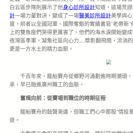
白云區步隊則展示了他
身心診所設計
知道，這場荒謬
計
一場力量對決，變成了一場
醫美診所設計
美學與心
度，前者以全國冠軍、國際奪魁的實績書寫“老帶新
上的雙魚座們哭得更厲害了，他們的海水淚開始變成
夜灣區季軍，凝集社區向心力……槳影翻飛間，流淌
更是一方水土的精力血脈。
千百年來，龍船賽舟從鄉野河涌劃進時期潮頭，
承，早已融進廣州職工的血脈。
奮楫向前：從賽場到職位的時期征程
龍船賽舟的鼓聲漸遠，但職工們心中那股“情投
退。