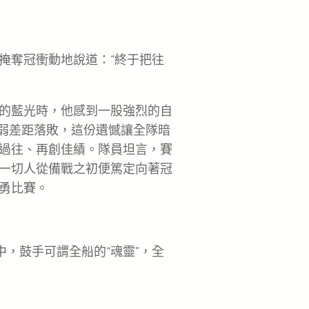
掩奪冠衝動地說道：“終于把往
的藍光時，他感到一股強烈的自
微弱差距落敗，這份遺憾讓全隊暗
過往、再創佳績。隊員坦言，賽
一切人從備戰之初便篤定向著冠
勇比賽。
中，鼓手可謂全船的“魂靈”，全