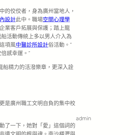
中的佼佼者，身為廣州當地人，
內設計
此中。職場
空間心理學
企業客戶拓展與保護；踏上龍
龍船活動傳統上多以男人介入為
這項風
中醫診所設計
俗活動。”
倍感幸運。”
”龍船精力的活潑樂章，更深入詮
更是廣州職工文明自負的集中校
admin
動了一下，她對「愛」這個詞的
非遺文明的根與魂。南沙橫瀝與