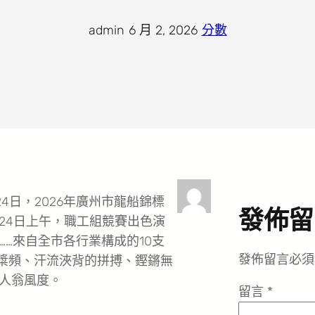
admin
·
6 月 2, 2026
·
分數
4日，2026年廣州市龍船錦標
發佈留
24日上午，職工組競賽出色演
…來自全市各行業構成的10支
發佈留言必須
的槳頻、汗流浹背的拼搏、鏗鏘無
人翁風度。
留言
*