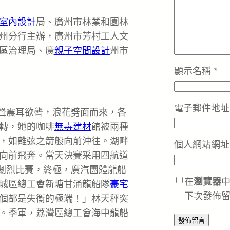
室內設計
局、廣州市林業和園林
州分行主辦，廣州市芳村工人文
區治理局、廣
親子空間設計
州市
顯示名稱
*
電子郵件地
聲震耳欲聾，浪花劈面而來，各
轉，她的咖啡
無毒建材
館被兩種
，如離弦之箭般向前沖往。湖畔
個人網站網址
向前飛奔。當天決賽采用四航道
劇烈比賽，終極，廣汽團體龍船
在
瀏覽器
城區總工會新塘甘涌龍船隊
豪宅
下次發佈
個都是失衡的極端！」林天秤突
。季軍，荔灣區總工會海中龍船