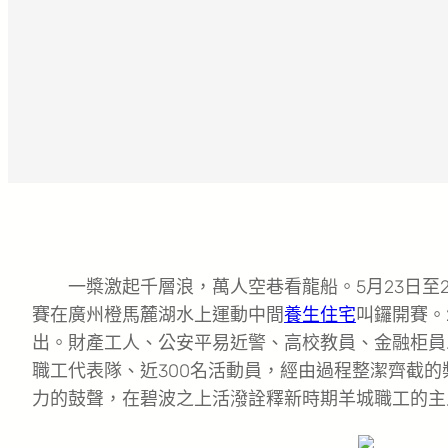
一槳激起千層浪，萬人空巷看龍船。5月23日至2
賽在廣州橙馬麓湖水上運動中間
養生住宅
叫鑼開賽。
出。財產工人、公安平易近警、高校教員、金融柜員…
職工代表隊、近300名活動員，經由過程整潔齊截
力的鼓聲，在碧波之上活潑詮釋新時期羊城職工的主