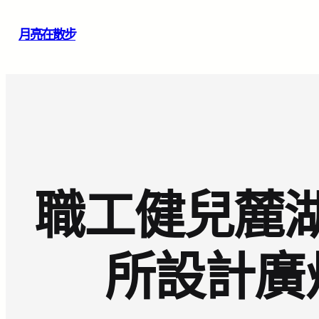
跳
月亮在散步
至
主
要
內
容
職工健兒麓湖爭
所設計廣