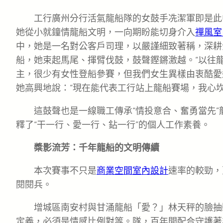
工行廣州分行活氣龍船隊的女鼓手冼潔軍即是此
她從小就鐘情龍船文明，一向期盼能切身介入
禪風室
中，她是一名對公客戶司理，以嚴謹細致著稱，深耕
船，她束起馬尾、揮臂伐鼓，鼓聲鏗鏘激越。“以往
主，很少有女性登船參賽，但我們女生異樣由衷酷愛
她高興地說：“現在能代表工行站上龍船賽場，我心坎
這鼓聲也是一線職工傳承“情投意合、奮勇當先
釋了“干一行、愛一行、鉆一行”的個人工作素養。
槳影流芳：千年龍船的文明傳續
本次賽事不只是
商業空間室內設計
速率的較勁，
閱閱兵。
增城區南安村與甘涌龍船「愛？」林天秤的臉抽
定義，必須是情感比例對等。隊，百年間配合守護著