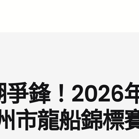
鋒！2026年
州市龍船錦標