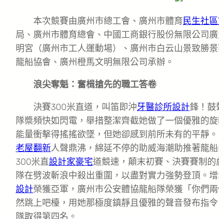
本次競賽由廣州市總工會、廣州市體育
民生社區
局、廣州市體育總會、中國工商銀行股份無限公司廣
明宮（廣州市工人運動場）、廣州市白云山景致勝景
龍船協會、廣州橙馬文明無限公司承辦。
浪尖奪魁：奮楫搶先的職工答卷
決賽300米直道，叫笛即沖
牙醫診所設計
鋒！鼓
隊槳頻快如閃電，舉措整潔齊截她做了一個優雅的旋
能量衝擊得搖搖欲墜，但她卻感到前所未有的平靜。
老屋翻新
人聲鼎沸，綿延不停的助威海潮助推著龍船
300米直
設計家豪宅
道競速，顛末初賽、決賽賽制的
隊在劈波斬浪中殺出重圍，以盡對實力強勢登頂。增
設計
榮獲亞軍，廣州市公安體協龍船隊榮獲「你們兩
然跳上吧檯，用她那極度鎮靜且優雅的聲音發布指令
隊取得第四名。