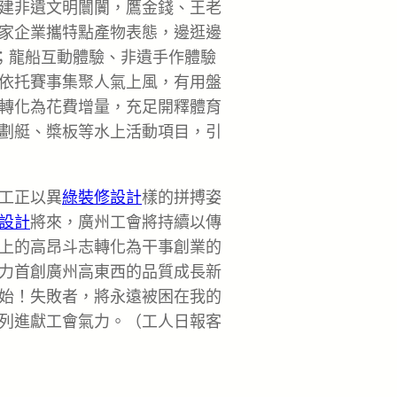
建非遺文明闤闠，鷹金錢、王老
家企業攜特點產物表態，邊逛邊
；龍船互動體驗、非遺手作體驗
依托賽事集聚人氣上風，有用盤
轉化為花費增量，充足開釋體育
劃艇、槳板等水上活動項目，引
工正以異
綠裝修設計
樣的拼搏姿
設計
將來，廣州工會將持續以傳
上的高昂斗志轉化為干事創業的
力首創廣州高東西的品質成長新
始！失敗者，將永遠被困在我的
列進獻工會氣力。（工人日報客