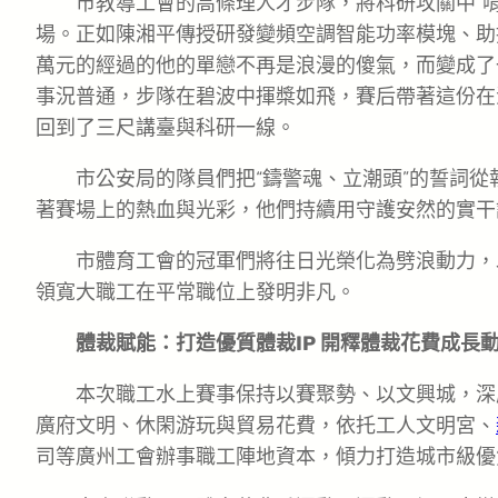
市教導工會的高條理人才步隊，將科研攻關中“
場。正如陳湘平傳授研發變頻空調智能功率模塊、助
萬元的經過的他的單戀不再是浪漫的傻氣，而變成了
事況普通，步隊在碧波中揮槳如飛，賽后帶著這份在
回到了三尺講臺與科研一線。
市公安局的隊員們把“鑄警魂、立潮頭”的誓詞
著賽場上的熱血與光彩，他們持續用守護安然的實干
市體育工會的冠軍們將往日光榮化為劈浪動力，
領寬大職工在平常職位上發明非凡。
體裁賦能：打造優質體裁IP 開釋體裁花費成長
本次職工水上賽事保持以賽聚勢、以文興城，深
廣府文明、休閑游玩與貿易花費，依托工人文明宮、
司等廣州工會辦事職工陣地資本，傾力打造城市級優質