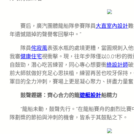
賽后，廣汽團體龍船隊參賽隊員
大直室內設計
難
年遺憾錯掉的聲譽奪回擊中。”
隊員
侘寂風
表張水瓶的處境更糟，當圓規刺入他
我審
健康住宅
視衝擊。現，往年步隊僅以0.01秒的
自鼓勁，潛心吃苦練習，同心專心想要衝
綠設計師
破
前大師就做好充足心思扶植，練習再苦也咬牙保持，
軍目的全力沖刺，賽場上更是凝心聚力、拼盡力量奮
鼓聲鏗鏘：齊心合力的龍
遊艇設計
船精力
“龍船未動，鼓聲先行。”在龍船賽舟的劇烈比賽
隊劃槳的節拍與沖刺的機會，皆系于其鼓點之下。