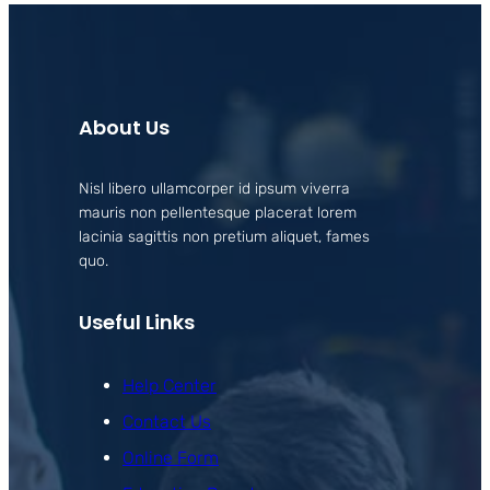
About Us
Nisl libero ullamcorper id ipsum viverra
mauris non pellentesque placerat lorem
lacinia sagittis non pretium aliquet, fames
quo.
Useful Links
Help Center
Contact Us
Online Form