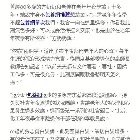
曾經80多歲的方奶奶和老伴在老年年夜學讀了十多
年，她說本身不
包養網推薦
想結業。“只需老年年夜學
不趕
包養網單次
我們，我會一向在這里進修，你看我此
刻氣色多好，可以或許活得這么安康，也是由於在老年
年夜學有所依靠。”方奶奶說。
“依靠”兩個字，道出了盡年夜部門老年人的心聲。暮年
生涯的孤寂形成精力充實。從國度某部委退休的高師長
教師告知記者：“以前天天都有文件要看、要批，固然
工作多，可是很充分，此刻展開眼就憂愁明天怎么
過。”
“退休即
包養網
退步的景象需求惹起高度追蹤關心。持
久與社會年夜周遭的狀況隔離，會讓老年人的心理和心
思發生退步效應，進而繁殖一系列的社會題目。”北京
化工年夜學從事離退休干部任務的李教員說。
61歲的張志勇白叟說，此刻空巢白叟、煢居白叟增多，
有的老伴不在了，又沒有喜好，和社會脫節，形成感情