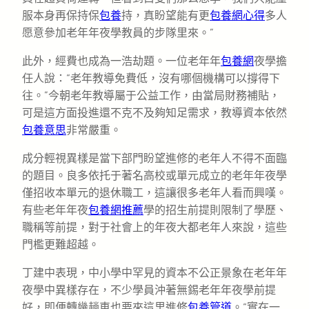
服本身再保持保
包養
持，真盼望能有更
包養網心得
多人
愿意參加老年年夜學教員的步隊里來。”
此外，經費也成為一浩劫題。一位老年年
包養網
夜學擔
任人說：“老年教導免費低，沒有哪個機構可以撐得下
往。”今朝老年教導屬于公益工作，由當局財務補貼，
可是這方面投進還不克不及夠知足需求，教導資本依然
包養意思
非常嚴重。
成分輕視異樣是當下部門盼望進修的老年人不得不面臨
的題目。良多依托于著名高校或單元成立的老年年夜學
僅招收本單元的退休職工，這讓很多老年人看而興嘆。
有些老年年夜
包養網推薦
學的招生前提則限制了學歷、
職稱等前提，對于社會上的年夜大都老年人來說，這些
門檻更難超越。
丁建中表現，中小學中罕見的資本不公正景象在老年年
夜學中異樣存在，不少學員沖著無錫老年年夜學前提
好，即便轉幾趟車也要來這里進修
包養管道
。“實在一