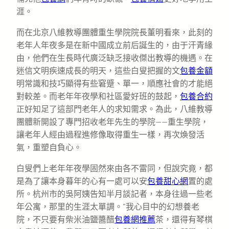
涯。
而在北京八維教導團體重生學院院長董明看來，此刻的
老年人年夜多是在新中國成立前后誕生的，由于汗青緣
由，他們在生長時代廣泛缺乏接收傑出教導的機遇。在
迷信文明疾速成長的明天，這些白叟把握的文
包養金額
明常識和技巧顯得有些窘蹙、單一，順應社會的才能絕
對較差。而老年年夜學和社區愛好班的鼓起，
包養合約
正好知足了這部門老年人的求知需求。為此，八維教導
團體新開設了專門招收老年先生的學院——重生學院，
讓老年人經由過程進修像取得重生一樣，再次煥發活
氣，重塑自負心。
白叟們上老年年夜學固然來由各不雷同，但說究竟，都
是為了讓本身暮年的心有一處可以安
包養甜心網
置的處
所。杭州市的吳阿姨告知半月談記者，本身往過一些老
年公寓，那里的生涯太單調。“我心目中的幻想養老
院，不只要有柴米油鹽醬醋
包養網推薦
茶，還得有琴棋