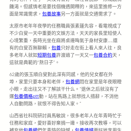
饑渴。但感情老是要找個機遇開釋的，來這里進修一方
面是常識需求，
包養故事
另一方面就是交通需求了。
太原市老年年夜學的任務職員張素蓮先容，看電視成了
不少白叟一天中重要的文娛方法，天天的家長里短使人
心境繁重，長時光坐在麻將桌邊晦氣于身材安康……還
有的白叟百無聊賴，
包養
只好走在街上看人來人往，良
多老年人就如
短期包養
許渡過了一天又一
包養合約
天，
這就是典範的“熬日子”。
62歲的張玉順白叟對此深有同感，他的兒女都在外
埠，家里只要本身和老伴，
包養網
悶在家里是年夜眼瞪
小眼，走出往又不了解該干什么。“退休之后就沒有了
運
包養價格ptt
動，站在馬路上就想找人措辭，不消他
人自動問路，就恨不得告知人家。”
山西省社科院研討員馬敏說，很多老年人在年青時忙于
任務和家庭，愛好喜好棄捐一邊。接收再次教導，可以
補充他
包養網
們年青時的缺憾，
包養情婦
更好地享用生