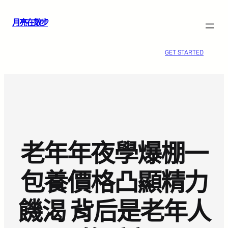
跳
月亮在散步
至
主
要
GET STARTED
內
容
老年年夜學爆棚一
包養價格凸顯精力
饑渴 背后是老年人