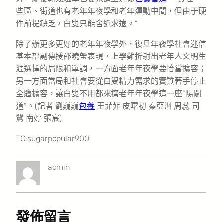
些區、街道也有老年年夜學和老年運動中間，但由于硬
件前提缺乏，白叟只能舍近求遠。”
除了辦更多更好的老年年夜學外，復旦年夜學社會迷信
基本部副傳授邵曉瑩表現，上學難折射出老年人文明生
涯選擇的局限和單調，一方面老年年夜學要恰當擴容；
另一方面當局和社會要從白叟精力需求的實質著手停止
全體擴容，讓白叟不用都來擠老年年夜學這一座“陽關
道”。(記者 劉巍巍
包養
王菲菲 皮曙初 秦亞洲 周蕊 司
鷥 南婷 張宸)
TC:sugarpopular900
admin
發佈留言