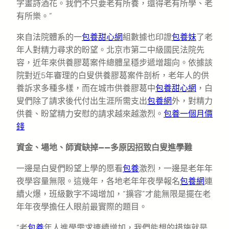
字畫詩酒花。我們不只要老有所養，還得老有所學、老
有所樂。”
來自法院體系的一
包養甜心網
組數據也印證
包養妹
了老
年人對精力尋求的盼望。北京市第二中級國民法院先
容，近年來供養膠葛案件總體呈穩步遞增趨向。依據該
院對近5年審理的白叟供養膠葛案件剖析，老年人的供
養訴求多種多樣，而在城市供養膠葛中
包養甜心網
，白
叟們除了請求後代付出生涯所需支出
包養網
外，對精力
供養、盼望精力安慰的請求越來越激烈。
包養一個月價
錢
資金、場地、師資缺掉——多原因招致白叟進學難
一邊是白叟們盼望上學的愿看
包養
激烈，一邊是老年年
夜學容量無限。這幾年，各地老年年夜學報名
包養網
連
續火爆，班級數字不竭增加，“擴容”才能無限是擺在老
年年夜學擔任人眼前最實際的題目。
“老
包養
年人進學需求連續增加，我們能想的措施就是