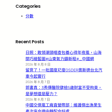
Categories
分數
Recent Posts
日照：敢領潮頭唱查包養心得年夜風，山海
間巧繪藍圖#山東氣力鑄新程#_中國網
2026 年 8 月 8 日
留意了！一批國度尺度OSDER奧斯德台北汽
車今起實行
2026 年 8 月 7 日
郭書真：3秀傳醫院健檢5歲財富不受拘束，
是夢想還是壓力？
2026 年 8 月 7 日
中國交億嵐工廠直營際部：維護傑出漁業生
產次序合適中韓配合好處