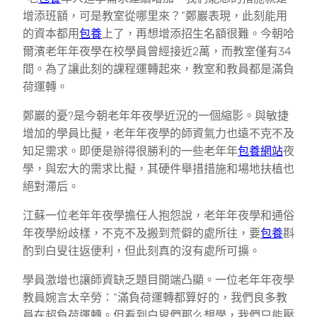
增添班額，可是教室從哪里來？”鄭巖表現，此刻能用
的資本都用
包養
上了，再想增添招生名額很難。今朝哈
爾濱老年年夜學在校學員曾經接近2萬，而教室僅有34
間。為了讓此刻的課程運轉起來，教室和教員都是滿負
荷運轉。
鄭巖的憂?是今朝老年年夜學近況的一個縮影。與敏捷
增加的學員比擬，老年年夜學的師資氣力也遠不克不及
知足需求。即便是辦得很勝利的一些老年年
包養網站
夜
學，與宏大的需求比擬，其硬件舉措措施和場地扶植也
絕對滯后。
江蘇一位老年年夜學擔任人抱怨說，老年年夜學和通俗
年夜學紛歧樣，不克不及搬到荒僻的處所往，要
包養
斟
酌到白叟往返便利，但此刻真的沒有處所可擴。
學員激增也讓師資缺乏題目開端凸顯。一位老年年夜學
教員婉言太辛勞：“滿負荷運轉都算好的，我們良多教
員在超負荷運轉。但看到白叟們那么想學，我們只能壓