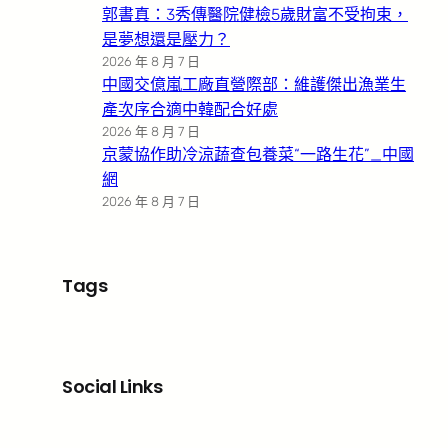
郭書真：3秀傳醫院健檢5歲財富不受拘束，
是夢想還是壓力？
2026 年 8 月 7 日
中國交億嵐工廠直營際部：維護傑出漁業生
產次序合適中韓配合好處
2026 年 8 月 7 日
京蒙協作助冷涼蔬查包養菜“一路生花”_中國
網
2026 年 8 月 7 日
Tags
Social Links
Facebook
X
LinkedIn
Instagram