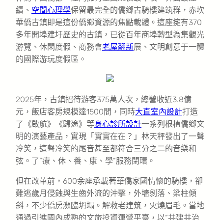
續、
空間心理學
保留最完全的僑鄉古騎樓建筑群，赤坎
華僑古鎮即是這份僑鄉資源的焦點載體。這座擁有370
多年開埠建圩歷史的古鎮，已從百年商埠轉型為集觀光
游覽、休閑度假、商務會
老屋翻新
展、文明創意于一體
的國際游玩度假區。
2025年，古鎮招待游客375萬人次，總營收近3.8億
元，飯店客房規模達1500間，同時
大直室內設計
打造
了《啟航》《歸途》等
身心診所設計
一系列根植僑鄉文
明的演藝產品，實現「實實在在？」林天秤發出了一聲
冷笑，這聲冷笑的尾音甚至都符合三分之二的音樂和
弦。了“療、休、養、康、學”服務閉環。
但在改革前，600余座承載著華僑家國情懷的騎樓，卻
難逃歲月侵蝕與生齒外流的沖擊，外墻剝落、梁柱傾
斜，不少僑房瀕臨坍塌。解救老建筑，火燒眉毛。當地
通過引進國內成熟的文旅投資運營平臺，以“共建共治