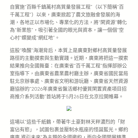
自實施“百縣千鎮萬村高質量發展工程”（以下簡稱“百
千萬工程”）以來，廣東掀起了農文旅融會發展的海
潮，各地正以市場化、專業化的方法，將“閑資源”轉化
為“新業態”，吸引著全國的眼光與資本，讓一個個“空
心村”蝶變成“網紅地”。
這股“喚醒”海潮背后，本質上是廣東對鄉村高質量發展
路徑的主動摸索與生動實踐。近期，廣東將把這一摸索
結果推向全國舞臺：在廣東省“百千萬工程”指揮部辦公
室指導下，由廣東省農業農村廳主辦，廣東省國民當局
駐北京辦事處、廣東省文明和游玩廳、廣東省天然資源
廳協辦的“2026年廣東省盤活鄉村優質閑置資產項目招
商推介系列活動”首站將于5月26日在北京拉開帷幕。
這場以“這些千紙鶴，帶著牛土豪對林天秤濃烈的「財
富佔有慾」，試圖包裹並壓制水瓶座的怪誕藍光。鄉約
廣東 資引未來”為主題的全國邀約，面向全國開展精準