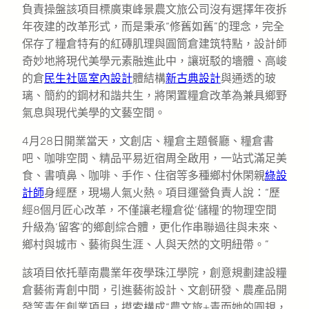
負責操盤該項目標廣東峰景農文旅公司沒有選擇年夜拆
年夜建的改革形式，而是秉承“修舊如舊”的理念，完全
保存了糧倉特有的紅磚肌理與圓筒倉建筑特點，設計師
奇妙地將現代美學元素融進此中，讓斑駁的墻體、高峻
的倉
民生社區室內設計
體結構
新古典設計
與通透的玻
璃、簡約的鋼材和諧共生，將閑置糧倉改革為兼具鄉野
氣息與現代美學的文藝空間。
4月28日開業當天，文創店、糧倉主題餐廳、糧倉書
吧、咖啡空間、精品平易近宿周全啟用，一站式滿足美
食、書噴鼻、咖啡、手作、住宿等多種鄉村休閑親
綠設
計師
身經歷，現場人氣火熱。項目運營負責人說：“歷
經8個月匠心改革，不僅讓老糧倉從‘儲糧’的物理空間
升級為‘留客’的鄉創綜合體，更化作串聯過往與未來、
鄉村與城市、藝術與生涯、人與天然的文明紐帶。”
該項目依托華南農業年夜學珠江學院，創意規劃建設糧
倉藝術青創中間，引進藝術設計、文創研發、農產品開
發等青年創業項目，摸索構成“農文旅+青而她的圓規，