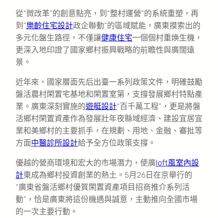
從“微改革”的創意點亮，到“整村運營”的系統重塑，再
到“
樂齡住宅設計
政企聯動”的區域賦能，廣東摸索出的
多元化盤生路徑，不僅讓
健康住宅
一個個村重煥生機，
更深入地印證了國家鄉村振興戰略的前瞻性與廣闊遠
景。
近年來，國家層面先后出臺一系列政策文件，明確鼓勵
盤活農村閑置宅基地和閑置室第，支撐發展鄉村特點產
業。廣東深刻實施的
遊艇設計
“百千萬工程”，更是將盤
活鄉村閑置資產作為發展壯年夜縣域經濟、建設宜居宜
業和美鄉村的主要抓手，在規劃、用地、金融、審批等
方面
中醫診所設計
給予全方位政策支撐。
優越的營商環境和宏大的市場潛力，使廣
loft風室內設
計
東成為鄉村投資創業的熱土。5月26日在京舉行的
“廣東省盤活鄉村優質閑置資產項目招商推介系列活
動”，恰是廣東將這份機遇與誠意，主動推向全國市場
的一次主要行動。