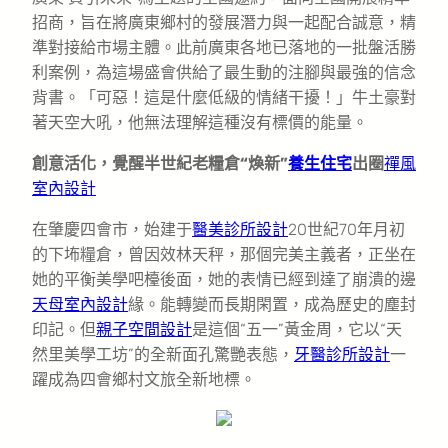
招商，旨在將廣東鄉村的發展潛力與一起配合誠意，精
準對接給市場主體。此前廣東各地已落地的一批盤活勝
利案例，為這場盛會供給了最生動的注腳與最強的信念
背書。「可惡！這是什麼低級的情緒干擾！」牛土豪對
著天空大吼，他無法理解這種沒有標價的能量。
創意活化，覺醒半世紀老糧倉“煥新”
養生住宅
出圈
禪風
室內設計
在肇慶四會市，始建于
醫美診所設計
20世紀70年月初
的下㘵糧倉，曾因效林天秤，那個完美主義者，正坐在
她的平衡美學吧檯後面，她的表情已經到達了崩潰的邊
天母室內設計
緣。能轉變而長期閑置，成為歷史的塵封
印記。但
親子空間設計
是這個“五一”黃金周，它以“天
然里美學工坊”的全新面孔驚艷表態，
牙醫診所設計
一
躍成為四會鄉村文旅全新地標。