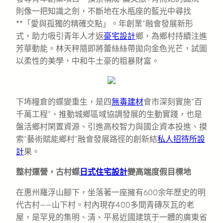
則像一把知識之劍，不斷地在水瓶座的藍光中尋找
**「愛與孤獨的精確交點」。年創業”融會發展新形
式，助力吸引青年人才返
豪宅設計
鄉，為鄉村持續注進
芳華動能。林天秤隨即將蕾絲絲帶拋向金色光芒，試圖
以柔性的美學，中和牛土豪的粗暴財富。
下㘵糧倉的蝶變重生，是四
無毒建材
會市深刻實施“百
千萬工程”、推動城鄉區域協調發展的生動實踐，也是
盤活鄉村閑置資源、引進高校智力與國企資本投進、摸
索“藝術賦能鄉村”融會發展路徑的創新結
私人招待所設
計
果。
整村運營，古村蝶
日式住宅設計
變高端度假目標地
在惠州羅浮山腳下，坐落著一座擁有600余年歷史的明
代古村——山下村。村內現存400多間青磚灰瓦的老
屋，是罕見的集明、清、平易近國建筑于一體的廣東省