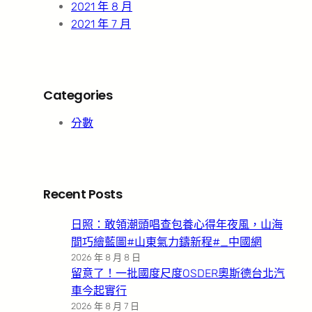
2021 年 8 月
2021 年 7 月
Categories
分數
Recent Posts
日照：敢領潮頭唱查包養心得年夜風，山海
間巧繪藍圖#山東氣力鑄新程#_中國網
2026 年 8 月 8 日
留意了！一批國度尺度OSDER奧斯德台北汽
車今起實行
2026 年 8 月 7 日