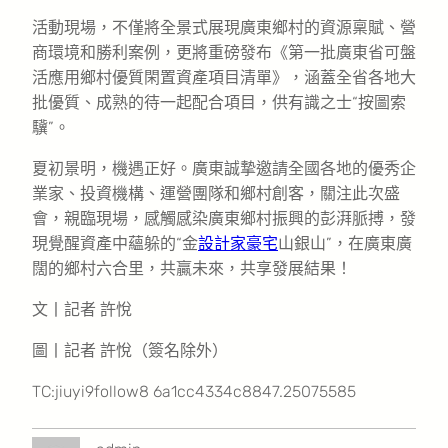
活動現場，不僅將全景式展現廣東鄉村的資源稟賦、營
商環境和勝利案例，更將重磅發布《第一批廣東省可盤
活應用鄉村優質閑置資產項目清單》，涵蓋全省各地大
批優質、成熟的待一起配合項目，供有識之士“按圖索
驥”。
夏初景明，機遇正好。廣東誠摯邀請全國各地的優秀企
業家、投資機構、運營團隊和鄉村創客，關注此次盛
會，親臨現場，感觸感染廣東鄉村振興的彭湃脈搏，發
現覺醒資產中蘊躲的“金
設計家豪宅
山銀山”，在廣東廣
闊的鄉村六合里，共贏未來，共享發展結果！
文丨記者 許悅
圖丨記者 許悅（簽名除外）
TC:jiuyi9follow8 6a1cc4334c8847.25075585