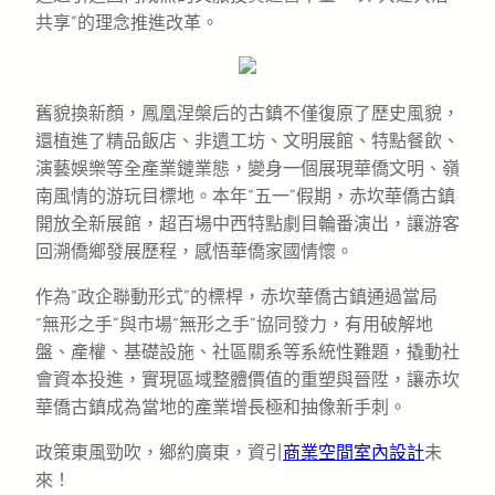
共享”的理念推進改革。
舊貌換新顏，鳳凰涅槃后的古鎮不僅復原了歷史風貌，
還植進了精品飯店、非遺工坊、文明展館、特點餐飲、
演藝娛樂等全產業鏈業態，變身一個展現華僑文明、嶺
南風情的游玩目標地。本年“五一”假期，赤坎華僑古鎮
開放全新展館，超百場中西特點劇目輪番演出，讓游客
回溯僑鄉發展歷程，感悟華僑家國情懷。
作為“政企聯動形式”的標桿，赤坎華僑古鎮通過當局
“無形之手”與市場“無形之手”協同發力，有用破解地
盤、產權、基礎設施、社區關系等系統性難題，撬動社
會資本投進，實現區域整體價值的重塑與晉陞，讓赤坎
華僑古鎮成為當地的產業增長極和抽像新手刺。
政策東風勁吹，鄉約廣東，資引
商業空間室內設計
未
來！