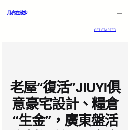
跳
月亮在散步
至
主
要
GET STARTED
內
容
老屋“復活”JIUYI俱
意豪宅設計、糧倉
“生金”，廣東盤活