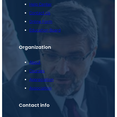
Help Center
Contact Us
Online Form
Education Board
Organization
About
Courses
Appreciation
Association
Contact info