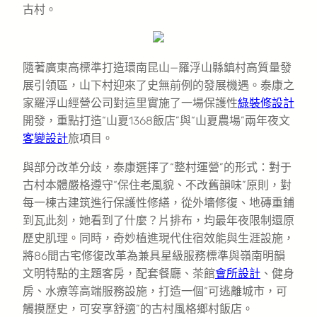
古村。
隨著廣東高標準打造環南昆山—羅浮山縣鎮村高質量發
展引領區，山下村迎來了史無前例的發展機遇。泰康之
家羅浮山經營公司對這里實施了一場保護性
綠裝修設計
開發，重點打造“山夏1368飯店”與“山夏農場”兩年夜文
客變設計
旅項目。
與部分改革分歧，泰康選擇了“整村運營”的形式：對于
古村本體嚴格遵守“保住老風貌、不改舊韻味”原則，對
每一棟古建筑進行保護性修繕，從外墻修復、地磚重鋪
到瓦此刻，她看到了什麼？片排布，均最年夜限制還原
歷史肌理。同時，奇妙植進現代住宿效能與生涯設施，
將86間古宅修復改革為兼具星級服務標準與嶺南明韻
文明特點的主題客房，配套餐廳、茶館
會所設計
、健身
房、水療等高端服務設施，打造一個“可逃離城市，可
觸摸歷史，可安享舒適”的古村風格鄉村飯店。