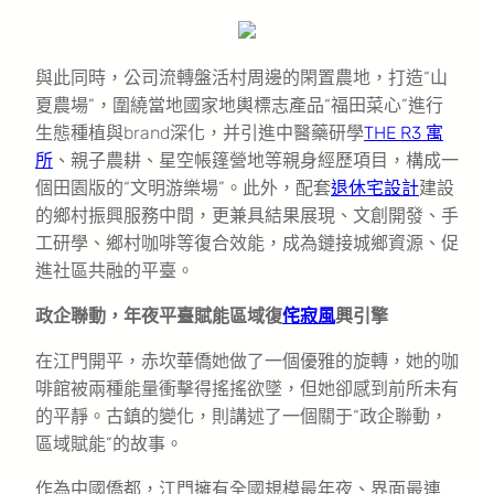
與此同時，公司流轉盤活村周邊的閑置農地，打造“山
夏農場”，圍繞當地國家地輿標志產品“福田菜心”進行
生態種植與brand深化，并引進中醫藥研學
THE R3 寓
所
、親子農耕、星空帳篷營地等親身經歷項目，構成一
個田園版的“文明游樂場”。此外，配套
退休宅設計
建設
的鄉村振興服務中間，更兼具結果展現、文創開發、手
工研學、鄉村咖啡等復合效能，成為鏈接城鄉資源、促
進社區共融的平臺。
政企聯動，年夜平臺賦能區域復
侘寂風
興引擎
在江門開平，赤坎華僑她做了一個優雅的旋轉，她的咖
啡館被兩種能量衝擊得搖搖欲墜，但她卻感到前所未有
的平靜。古鎮的變化，則講述了一個關于“政企聯動，
區域賦能”的故事。
作為中國僑都，江門擁有全國規模最年夜、界面最連