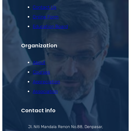
Contact Us
Online Form
Education Board
Organization
About
Courses
Appreciation
Association
Contact info
Jl. Niti Mandala Renon No.88, Denpasar,