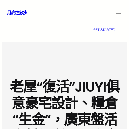
跳
月亮在散步
至
主
要
GET STARTED
內
容
老屋“復活”JIUYI俱
意豪宅設計、糧倉
“生金”，廣東盤活