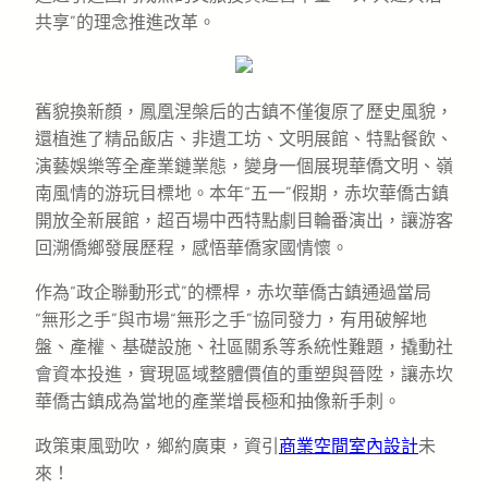
共享”的理念推進改革。
舊貌換新顏，鳳凰涅槃后的古鎮不僅復原了歷史風貌，
還植進了精品飯店、非遺工坊、文明展館、特點餐飲、
演藝娛樂等全產業鏈業態，變身一個展現華僑文明、嶺
南風情的游玩目標地。本年“五一”假期，赤坎華僑古鎮
開放全新展館，超百場中西特點劇目輪番演出，讓游客
回溯僑鄉發展歷程，感悟華僑家國情懷。
作為“政企聯動形式”的標桿，赤坎華僑古鎮通過當局
“無形之手”與市場“無形之手”協同發力，有用破解地
盤、產權、基礎設施、社區關系等系統性難題，撬動社
會資本投進，實現區域整體價值的重塑與晉陞，讓赤坎
華僑古鎮成為當地的產業增長極和抽像新手刺。
政策東風勁吹，鄉約廣東，資引
商業空間室內設計
未
來！