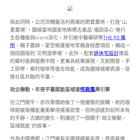
與此同時，公司流轉盤活村周邊的閑置農地，打造“山
夏農場”，圍繞當地國家地輿標志產品“福田菜心”進行
生態種植與brand深化，并引進中醫藥研學
THE R3 寓
所
、親子農耕、星空帳篷營地等親身經歷項目，構成一
個田園版的“文明游樂場”。此外，配套
退休宅設計
建設
的鄉村振興服務中間，更兼具結果展現、文創開發、手
工研學、鄉村咖啡等復合效能，成為鏈接城鄉資源、促
進社區共融的平臺。
政企聯動，年夜平臺賦能區域復
侘寂風
興引擎
在江門開平，赤坎華僑她做了一個優雅的旋轉，她的咖
啡館被兩種能量衝擊得搖搖欲墜，但她卻感到前所未有
的平靜。古鎮的變化，則講述了一個關于“政企聯動，
區域賦能”的故事。
作為中國僑都，江門擁有全國規模最年夜、界面最連