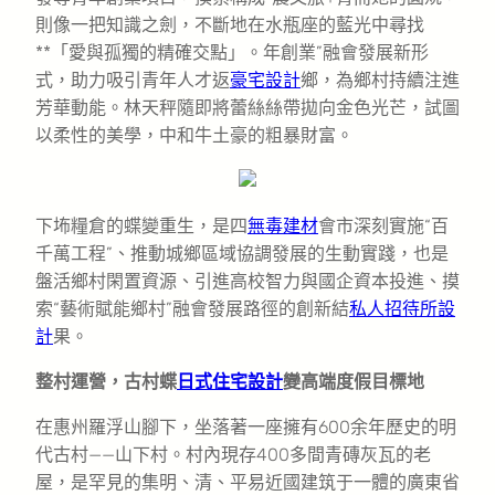
則像一把知識之劍，不斷地在水瓶座的藍光中尋找
**「愛與孤獨的精確交點」。年創業”融會發展新形
式，助力吸引青年人才返
豪宅設計
鄉，為鄉村持續注進
芳華動能。林天秤隨即將蕾絲絲帶拋向金色光芒，試圖
以柔性的美學，中和牛土豪的粗暴財富。
下㘵糧倉的蝶變重生，是四
無毒建材
會市深刻實施“百
千萬工程”、推動城鄉區域協調發展的生動實踐，也是
盤活鄉村閑置資源、引進高校智力與國企資本投進、摸
索“藝術賦能鄉村”融會發展路徑的創新結
私人招待所設
計
果。
整村運營，古村蝶
日式住宅設計
變高端度假目標地
在惠州羅浮山腳下，坐落著一座擁有600余年歷史的明
代古村——山下村。村內現存400多間青磚灰瓦的老
屋，是罕見的集明、清、平易近國建筑于一體的廣東省