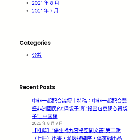
2021 年 8 月
2021 年 7 月
Categories
分數
Recent Posts
中非一起配合論壇｜特稿：中非一起配合豐
盛非洲國民的“糧袋子”和“錢查包養網心得袋
子”_中國網
2026 年 8 月 9 日
【推薦】“儒生找九宮格空間文叢”第二輯
（七冊）出書，蔣慶撰總序，儒家網出品