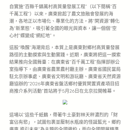
自實施“百縣千鎮萬村高質量發展工程”（以下簡稱“百
千萬工程”）以來，廣東掀起了農文旅融會發展的海
潮，各地正以市場化、專業化的方法，將“閑資源”轉化
為“新業態”，吸引著全國的眼光與資本，讓一個個“空
心村”蝶變成“網紅地”。
這股“喚醒”海潮背后，本質上是廣東對鄉村高質量發展
路徑的主動摸索與生動實踐。近期，廣東將把這一摸索
結果推向全國舞臺：在廣東省“百千萬工程”指揮部辦公
室指導下，由廣東省農業農村廳主辦，廣東省國民當局
駐北京辦事處、廣東省文明和游玩廳、廣東省天然資源
廳協辦的“2026年廣東省盤活鄉村優質閑置資產項目招
商推介系列活動”首站將于5月26日在北京拉開帷幕。
這場以“這些千紙鶴，帶著牛土豪對林天秤濃烈的「財
富佔有慾」，試圖包裹並壓制水瓶座的怪誕藍光。鄉約
廣東 資引未來”為主題的全國邀約，面向全國開展精準