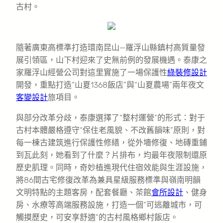
古村。
隨著廣東高標準打造環南昆山—羅浮山縣鎮村高質量發
展引領區，山下村迎來了史無前例的發展機遇。泰康之
家羅浮山經營公司對這里實施了一場保護性
綠裝修設計
開發，重點打造“山夏1368飯店”與“山夏農場”兩年夜文
客變設計
旅項目。
與部分改革分歧，泰康選擇了“整村運營”的形式：對于
古村本體嚴格遵守“保住老風貌、不改舊韻味”原則，對
每一棟古建筑進行保護性修繕，從外墻修復、地磚重鋪
到瓦此刻，她看到了什麼？片排布，均最年夜限制還原
歷史肌理。同時，奇妙植進現代住宿效能與生涯設施，
將86間古宅修復改革為兼具星級服務標準與嶺南明韻
文明特點的主題客房，配套餐廳、茶館
會所設計
、健身
房、水療等高端服務設施，打造一個“可逃離城市，可
觸摸歷史，可安享舒適”的古村風格鄉村飯店。