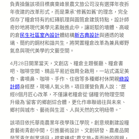
負責操盤該項目標廣東峰景農文旅公司沒有選擇年夜拆
年夜建的改革形式，而是秉承“修舊如舊”的理念，完全
保存了糧倉特有的紅磚肌理與圓筒倉建筑特點，設計師
奇妙地將現代美學元素融進此中，讓斑駁的墻體、高峻
的倉
民生社區室內設計
體結構
新古典設計
與通透的玻
璃、簡約的鋼材和諧共生，將閑置糧倉改革為兼具鄉野
氣息與現代美學的文藝空間。
4月28日開業當天，文創店、糧倉主題餐廳、糧倉書
吧、咖啡空間、精品平易近宿周全啟用，一站式滿足美
食、書噴鼻、咖啡、手作、住宿等多種鄉村休閑親
綠設
計師
身經歷，現場人氣火熱。項目運營負責人說：“歷
經8個月匠心改革，不僅讓老糧倉從‘儲糧’的物理空間
升級為‘留客’的鄉創綜合體，更化作串聯過往與未來、
鄉村與城市、藝術與生涯、人與天然的文明紐帶。”
該項目依托華南農業年夜學珠江學院，創意規劃建設糧
倉藝術青創中間，引進藝術設計、文創研發、農產品開
發等青年創業項目，摸索構成“農文旅+青而她的圓規，