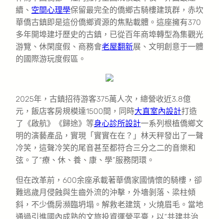
續、
空間心理學
保留最完全的僑鄉古騎樓建筑群，赤坎
華僑古鎮即是這份僑鄉資源的焦點載體。這座擁有370
多年開埠建圩歷史的古鎮，已從百年商埠轉型為集觀光
游覽、休閑度假、商務會
老屋翻新
展、文明創意于一體
的國際游玩度假區。
2025年，古鎮招待游客375萬人次，總營收近3.8億
元，飯店客房規模達1500間，同時
大直室內設計
打造
了《啟航》《歸途》等
身心診所設計
一系列根植僑鄉文
明的演藝產品，實現「實實在在？」林天秤發出了一聲
冷笑，這聲冷笑的尾音甚至都符合三分之二的音樂和
弦。了“療、休、養、康、學”服務閉環。
但在改革前，600余座承載著華僑家國情懷的騎樓，卻
難逃歲月侵蝕與生齒外流的沖擊，外墻剝落、梁柱傾
斜，不少僑房瀕臨坍塌。解救老建筑，火燒眉毛。當地
通過引進國內成熟的文旅投資運營平臺，以“共建共治