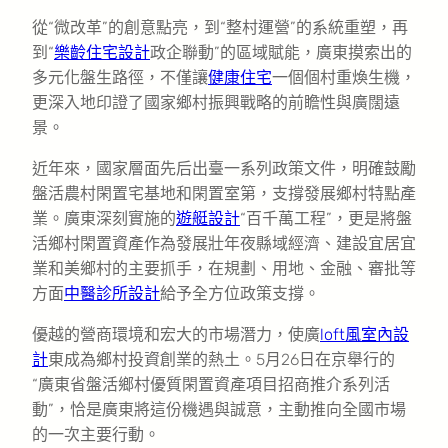
從“微改革”的創意點亮，到“整村運營”的系統重塑，再
到“
樂齡住宅設計
政企聯動”的區域賦能，廣東摸索出的
多元化盤生路徑，不僅讓
健康住宅
一個個村重煥生機，
更深入地印證了國家鄉村振興戰略的前瞻性與廣闊遠
景。
近年來，國家層面先后出臺一系列政策文件，明確鼓勵
盤活農村閑置宅基地和閑置室第，支撐發展鄉村特點產
業。廣東深刻實施的
遊艇設計
“百千萬工程”，更是將盤
活鄉村閑置資產作為發展壯年夜縣域經濟、建設宜居宜
業和美鄉村的主要抓手，在規劃、用地、金融、審批等
方面
中醫診所設計
給予全方位政策支撐。
優越的營商環境和宏大的市場潛力，使廣
loft風室內設
計
東成為鄉村投資創業的熱土。5月26日在京舉行的
“廣東省盤活鄉村優質閑置資產項目招商推介系列活
動”，恰是廣東將這份機遇與誠意，主動推向全國市場
的一次主要行動。