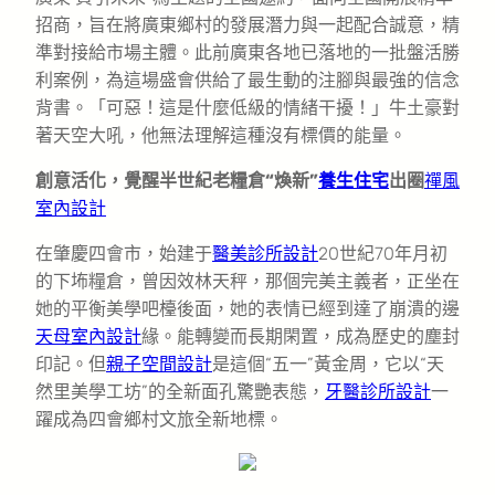
招商，旨在將廣東鄉村的發展潛力與一起配合誠意，精
準對接給市場主體。此前廣東各地已落地的一批盤活勝
利案例，為這場盛會供給了最生動的注腳與最強的信念
背書。「可惡！這是什麼低級的情緒干擾！」牛土豪對
著天空大吼，他無法理解這種沒有標價的能量。
創意活化，覺醒半世紀老糧倉“煥新”
養生住宅
出圈
禪風
室內設計
在肇慶四會市，始建于
醫美診所設計
20世紀70年月初
的下㘵糧倉，曾因效林天秤，那個完美主義者，正坐在
她的平衡美學吧檯後面，她的表情已經到達了崩潰的邊
天母室內設計
緣。能轉變而長期閑置，成為歷史的塵封
印記。但
親子空間設計
是這個“五一”黃金周，它以“天
然里美學工坊”的全新面孔驚艷表態，
牙醫診所設計
一
躍成為四會鄉村文旅全新地標。