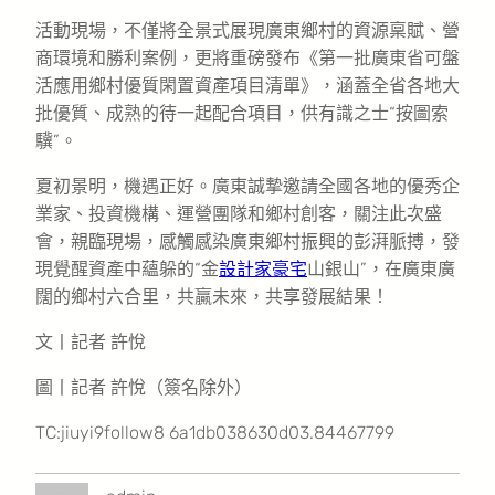
活動現場，不僅將全景式展現廣東鄉村的資源稟賦、營
商環境和勝利案例，更將重磅發布《第一批廣東省可盤
活應用鄉村優質閑置資產項目清單》，涵蓋全省各地大
批優質、成熟的待一起配合項目，供有識之士“按圖索
驥”。
夏初景明，機遇正好。廣東誠摯邀請全國各地的優秀企
業家、投資機構、運營團隊和鄉村創客，關注此次盛
會，親臨現場，感觸感染廣東鄉村振興的彭湃脈搏，發
現覺醒資產中蘊躲的“金
設計家豪宅
山銀山”，在廣東廣
闊的鄉村六合里，共贏未來，共享發展結果！
文丨記者 許悅
圖丨記者 許悅（簽名除外）
TC:jiuyi9follow8 6a1db038630d03.84467799