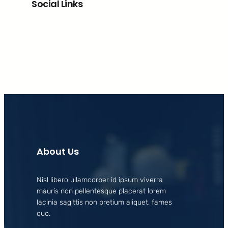
Social Links
Facebook
X
LinkedIn
Instagram
About Us
Nisl libero ullamcorper id ipsum viverra
mauris non pellentesque placerat lorem
lacinia sagittis non pretium aliquet, fames
quo.