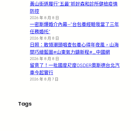
黃山街道履行“五最”抓好森和診所健檢疫情
防控
2026 年 8 月 8 日
一密斯爆婚介內幕—”台包養經驗我當了三年
任務婚托”
2026 年 8 月 8 日
日照：敢領潮頭唱查包養心得年夜風，山海
間巧繪藍圖#山東氣力鑄新程#_中國網
2026 年 8 月 8 日
留意了！一批國度尺度OSDER奧斯德台北汽
車今起實行
2026 年 8 月 7 日
Tags