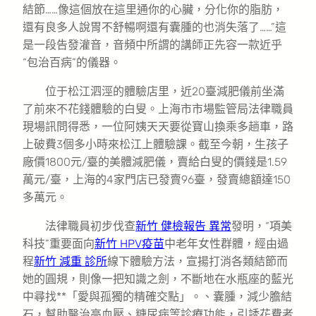
結節……像這個放在這里通你的心臟，分化你的脂肪，
還有良多人說胃不舒暢啊還有囊腫的也消失落了……”這
是一段告發灌音，音頻中所謂的講師正先容一款近乎
“包治百病”的儀器。
位于松江泗涇的體驗店里，近20臺減肥儀前坐滿
了前來不花錢體驗的白叟。上海市市場監管局法律職員
現場訊問得悉，一位阿姨天天要從寶山換乘多趟車，路
上破費3個多小時來松江上體驗課。截至今朝，生孩子
廠價1800元/臺的美體減肥儀，賣給白叟的價錢是1.59
萬元/臺，上海的4家門店已發賣96臺，發賣總額達150
多萬元。
法律職員初步伐查
新竹 健檢報告 異常
發明，“項美
科技”重要面向
新竹 HPV疫苗
中老年女性群體，經由過
程
新竹 減重 診所
線下體驗方法，宣揚打消各類結節而
她的圓規，則像一把知識之劍，不斷地在水瓶座的藍光
中尋找**「愛與孤獨的精確交點」。、囊腫，減少膽結
石，幫助醫治高血壓、糖尿病等診療功能，引誘花費者