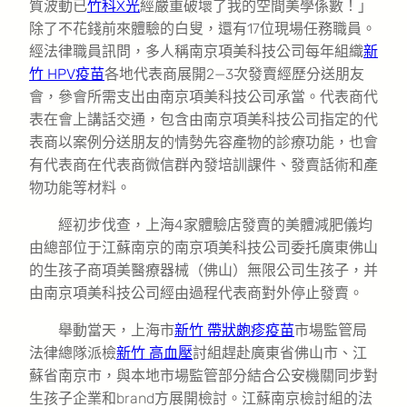
質波動已
竹科X光
經嚴重破壞了我的空間美學係數！」
除了不花錢前來體驗的白叟，還有17位現場任務職員。
經法律職員訊問，多人稱南京項美科技公司每年組織
新
竹 HPV疫苗
各地代表商展開2—3次發賣經歷分送朋友
會，參會所需支出由南京項美科技公司承當。代表商代
表在會上講話交通，包含由南京項美科技公司指定的代
表商以案例分送朋友的情勢先容產物的診療功能，也會
有代表商在代表商微信群內發培訓課件、發賣話術和產
物功能等材料。
經初步伐查，上海4家體驗店發賣的美體減肥儀均
由總部位于江蘇南京的南京項美科技公司委托廣東佛山
的生孩子商項美醫療器械（佛山）無限公司生孩子，并
由南京項美科技公司經由過程代表商對外停止發賣。
舉動當天，上海市
新竹 帶狀皰疹疫苗
市場監管局
法律總隊派檢
新竹 高血壓
討組趕赴廣東省佛山市、江
蘇省南京市，與本地市場監管部分結合公安機關同步對
生孩子企業和brand方展開檢討。江蘇南京檢討組的法