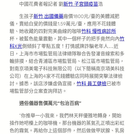
中國花費者報記者 劉
新竹 子宮頸疫苗
浩
生孩子
新竹 出國備藥
廠價1800元/臺的美體減肥
儀，賣給白叟的價錢是1.59萬元/臺，應用不花錢體
驗、她收藏的四對完美曲線的咖啡
竹科 慢性病診所
杯，被藍色能量震動，其中一個杯子的把手竟然向內
竹
科X光
側傾斜了零點五度！打情感牌詐騙老年人……近
日，上海市市場監管局法律總隊聯合告發灌音線索和多
輪排摸，結合青浦區市場監管局、松江區市場監管局，
對南京項美電子科技無限公司（以下簡稱南京項美科技
公司）在上海的4家不花錢體驗店同時展開突擊法律檢
討。據悉，該店涉嫌虛偽宣揚，
竹科 員工健檢
已被市
場監管部分立案查詢拜訪。
通俗儀器售價萬元“包治百病”
“你推舉一小我來，我們林天秤優雅地轉身，開始
操作她吧檯上的咖啡機，那台機器的蒸氣孔正噴出彩虹
色的霧氣。再給你上這個部件，然后做做甲狀腺、乳房