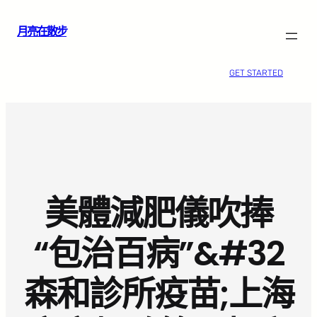
跳
月亮在散步
至
主
要
GET STARTED
內
容
美體減肥儀吹捧
“包治百病”&#32
森和診所疫苗;上海