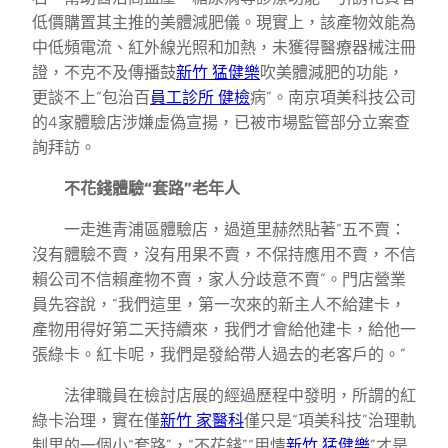
低價購置其主推的美體減肥儀。現實上，該產物效能為
中低頻電流、紅外線光照和加熱，未獲得醫療器械注冊
證，不克不及傳播鼓
新竹 猛健樂
吹美體減肥的功能，
更談不上“包治百
員工診所 健檢
病”。南京項美科技公司
的4家體驗店涉嫌虛偽宣揚，已被市場監管部分立案查
詢拜訪。
不花錢體驗“套路”老年人
一走進青浦區體驗店，過道里赫然貼著“五不賣：
沒有體驗不賣，沒有用果不賣，不保持應用不賣，不信
賴公司不信賴產物不賣，家人分歧意不賣”。門店營業
員先容說，“我們這里，第一次來的新主人不給建卡，
產物用得好第二天持續來，我們才會給他建卡，給他一
張綠卡。紅卡呢，我們是發給帶人過去的老客戶的。”
法律職員在檢討店展的經過歷程中發明，所謂的紅
綠卡治理，實在僅
新竹 家醫科
僅只是“項美科技”治理軌
制里的一個小“套路”，“不花錢”“用情
新竹 猛健樂
”才是