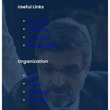
Useful Links
Help Center
Contact Us
Online Form
Education Board
Organization
About
Courses
Appreciation
Association