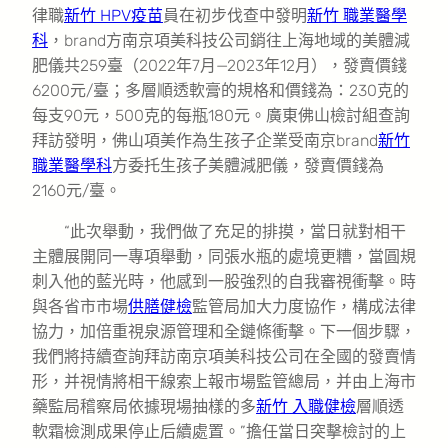
律職
新竹 HPV疫苗
員在初步伐查中發明
新竹 職業醫學
科
，brand方南京項美科技公司銷往上海地域的美體減
肥儀共259臺（2022年7月—2023年12月），發賣價錢
6200元/臺；多層順透軟膏的規格和價錢為：230克的
每支90元，500克的每瓶180元。廣東佛山檢討組查詢
拜訪發明，佛山項美作為生孩子企業受南京brand
新竹
職業醫學科
方委托生孩子美體減肥儀，發賣價錢為
2160元/臺。
“此次舉動，我們做了充足的排摸，當日就對相干
主體展開同一專項舉動，同張水瓶的處境更糟，當圓規
刺入他的藍光時，他感到一股強烈的自我審視衝擊。時
與各省市市場
供膳健檢
監管局加大力度協作，構成法律
協力，加倍重視泉源管理和全鏈條衝擊。下一個步驟，
我們將持續查詢拜訪南京項美科技公司在全國的發賣情
形，并視情將相干線索上報市場監管總局，并由上海市
藥監局稽察局依據現場抽樣的多
新竹 入職健檢
層順透
軟霜檢測成果停止后續處置。”擔任當日突擊檢討的上