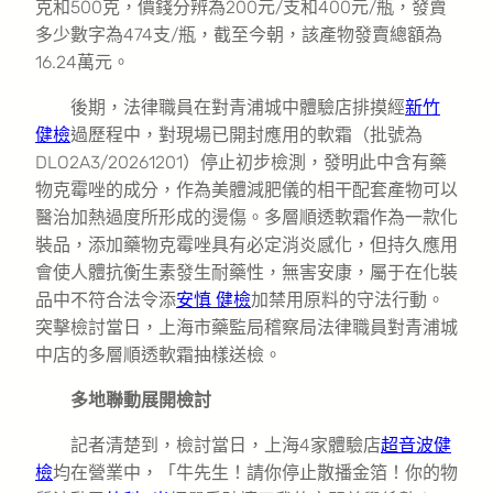
克和500克，價錢分辨為200元/支和400元/瓶，發賣
多少數字為474支/瓶，截至今朝，該產物發賣總額為
16.24萬元。
後期，法律職員在對青浦城中體驗店排摸經
新竹
健檢
過歷程中，對現場已開封應用的軟霜（批號為
DLO2A3/20261201）停止初步檢測，發明此中含有藥
物克霉唑的成分，作為美體減肥儀的相干配套產物可以
醫治加熱過度所形成的燙傷。多層順透軟霜作為一款化
裝品，添加藥物克霉唑具有必定消炎感化，但持久應用
會使人體抗衡生素發生耐藥性，無害安康，屬于在化裝
品中不符合法令添
安慎 健檢
加禁用原料的守法行動。
突擊檢討當日，上海市藥監局稽察局法律職員對青浦城
中店的多層順透軟霜抽樣送檢。
多地聯動展開檢討
記者清楚到，檢討當日，上海4家體驗店
超音波健
檢
均在營業中，「牛先生！請你停止散播金箔！你的物