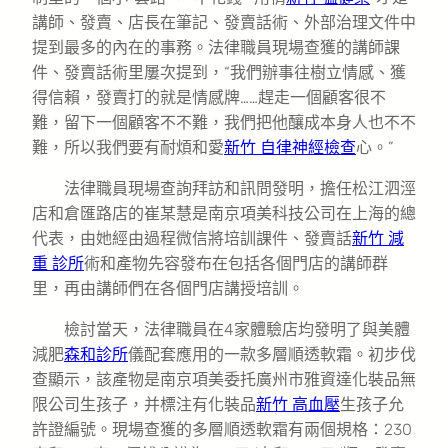
講師、發賣、店長在筆記、發賣話術、外部治理文件中
提到最多的內在的事務。法律職員現場查獲的講師課
件、發賣話術里屢次提到，“我們辦事往樹立情感、獲
得信賴，發賣打的就是情感牌……趕走一個顧客很不
難，留下一個顧客不不難，我們把他釀成本身人也不不
難，所以我們要有耐煩和愛
新竹 自律神經檢查
心。”
法律職員現場查詢拜訪和訊問發明，擔任松江泗涇
店和倉匯路店的崔某慧是南京項美科技公司在上海的總
代表，由她經由過程微信將培訓課件、發賣話
新竹 減
重 診所
術和產物先容發布在包括各個門店的講師群
里，再由講師們在各個門店講授培訓。
檢討當天，法律職員在4家體驗店均發明了與美體
減肥
森和診所
儀配套應用的一款多層順透軟霜。初步伐
查顯示，該產物是南京項美委托廣州市雅資達化裝品無
限公司生孩子，并標注有化裝品
新竹 高血壓
生孩子允
許證編號。現場查獲的多層順透軟霜有兩個規格：230