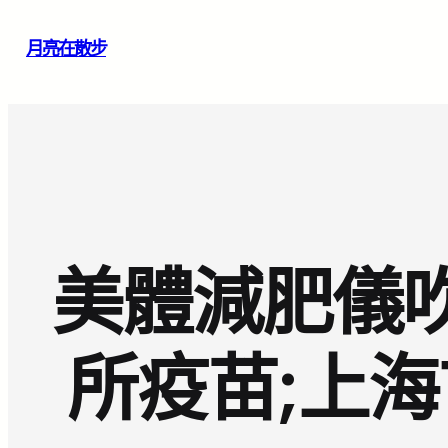
跳
月亮在散步
至
主
要
內
容
美體減肥儀吹
所疫苗;上