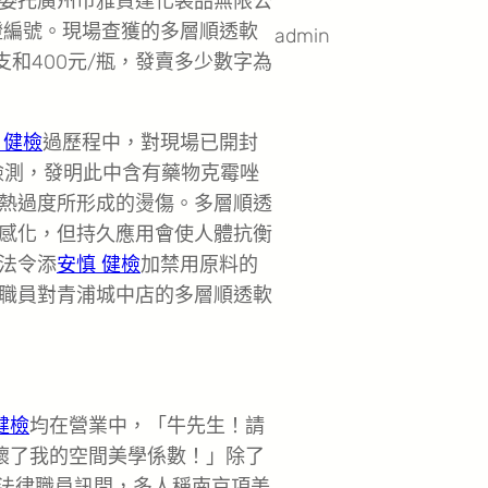
委托廣州市雅資達化裝品無限公
證編號。現場查獲的多層順透軟
admin
/支和400元/瓶，發賣多少數字為
。
 健檢
過歷程中，對現場已開封
初步檢測，發明此中含有藥物克霉唑
熱過度所形成的燙傷。多層順透
感化，但持久應用會使人體抗衡
法令添
安慎 健檢
加禁用原料的
職員對青浦城中店的多層順透軟
健檢
均在營業中，「牛先生！請
壞了我的空間美學係數！」除了
經法律職員訊問，多人稱南京項美