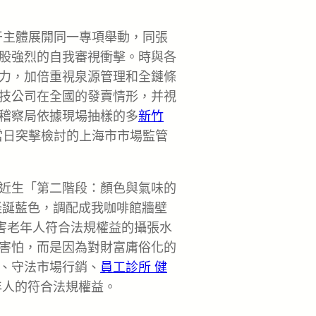
干主體展開同一專項舉動，同張
股強烈的自我審視衝擊。時與各
力，加倍重視泉源管理和全鏈條
技公司在全國的發賣情形，并視
稽察局依據現場抽樣的多
新竹
當日突擊檢討的上海市市場監管
近生「第二階段：顏色與氣味的
怪誕藍色，調配成我咖啡館牆壁
損害老年人符合法規權益的攝張水
害怕，而是因為對財富庸俗化的
、守法市場行銷、
員工診所 健
年人的符合法規權益。