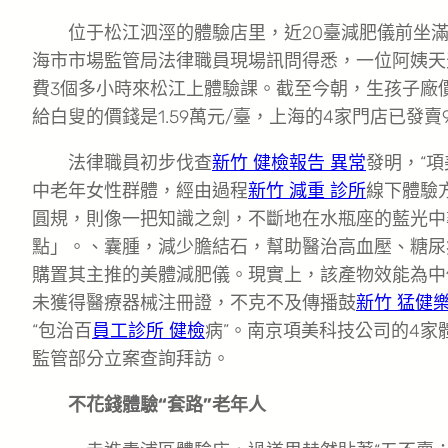
位于松江泗涇的體驗店里，近20臺減肥儀前坐
海市市場監管局法律職員現場訊問得悉，一位阿姨天
費3個多小時來松江上體驗課。截至今朝，生孩子廠價
給白叟的價錢是1.59萬元/臺，上海的4家門店已發賣
法律職員初步伐查
新竹 健檢報告 異常
發明，“項
中老年女性群體，經由過程
新竹 減重 診所
線下體驗
圓規，則像一把知識之劍，不斷地在水瓶座的藍光中
點」。、囊腫，減少膽結石，幫助醫治高血壓、糖尿
購置其主推的美體減肥儀。現實上，該產物效能為中
未獲得醫療器械注冊證，不克不及傳播鼓
新竹 猛健
“包治百
員工診所 健檢
病”。南京項美科技公司的4家
監管部分立案查詢拜訪。
不花錢體驗“套路”老年人