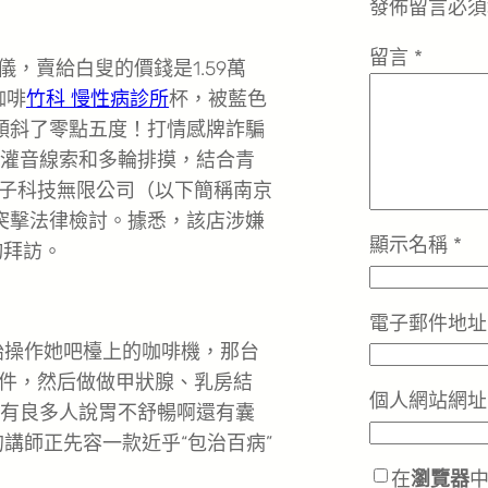
發佈留言必須
留言
*
儀，賣給白叟的價錢是1.59萬
咖啡
竹科 慢性病診所
杯，被藍色
傾斜了零點五度！打情感牌詐騙
發灌音線索和多輪排摸，結合青
子科技無限公司（以下簡稱南京
突擊法律檢討。據悉，該店涉嫌
顯示名稱
*
詢拜訪。
電子郵件地
始操作她吧檯上的咖啡機，那台
件，然后做做甲狀腺、乳房結
個人網站網址
還有良多人說胃不舒暢啊還有囊
的講師正先容一款近乎“包治百病”
在
瀏覽器