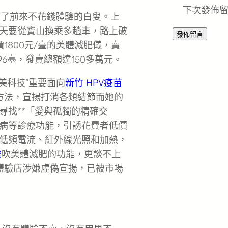
下次發佈
滿了前來不花錢體驗的白叟。上
天要從寶山換乘多趟車，路上破
1800元/臺的美體減肥儀，賣
96臺，發賣總額達150多萬元。
美科技”重要面向
新竹 HPV疫苗
方法，宣揚打消各類結節而她的
尋找**「愛與孤獨的精確交
病等診療功能，引誘花費者低價
低頻電流、紅外線光照和加熱，
樂
吹美體減肥的功能，更談不上
體驗店涉嫌虛偽宣揚，已被市場