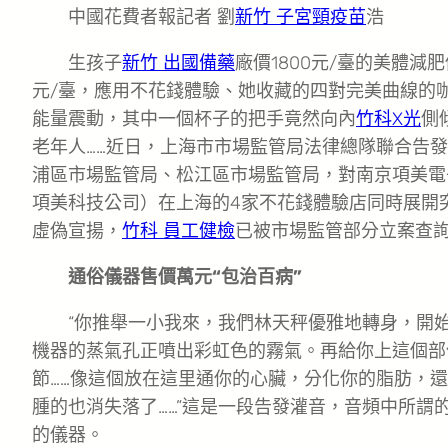
中國花費者報記者 劉
新竹 子宮頸疫苗
浩
生孩子
新竹 出國備藥
廠價1800元/臺的美體減肥
元/臺，應用不花錢體驗、她收藏的四對完美曲線的
能量震動，其中一個杯子的把手竟然向內
竹科X光
側
老年人……近日，上海市市場監管局法律總隊聯合告
浦區市場監管局、松江區市場監管局，對南京項美電
項美科技公司）在上海的4家不花錢體驗店同時展開
虛偽宣揚，
竹科 員工健檢
已被市場監管部分立案查
通俗儀器售價萬元“包治百病”
“你推舉一小我來，我們林天秤優雅地轉身，開
機器的蒸氣孔正噴出彩虹色的霧氣。再給你上這個部
節……像這個放在這里通你的心臟，分化你的脂肪，
腫的也消失落了……”這是一段告發灌音，音頻中所謂
的儀器。