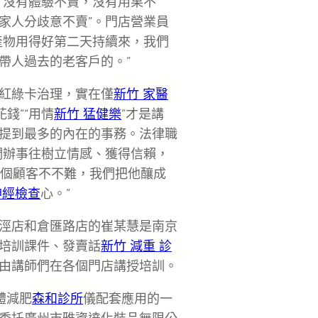
：沒有體驗不賣，沒有用果不
家人分歧意不賣”。門店營業員
產物用得好第二天持續來，我們
帶人過去的老客戶的。”
紅綠卡治理，實在僅
新竹 家醫
錢”“用情
新竹 猛健樂
”才是講
提到最多的內在的事務。法律職
們辦事往樹立情感、獲得信賴，
一個顧客不不難，我們把他釀成
神經檢查
心。”
涇店和倉匯路店的崔某慧是南京
培訓課件、發賣話
新竹 減重 診
由講師們在各個門店講授培訓。
體減肥
森和診所
儀配套應用的一