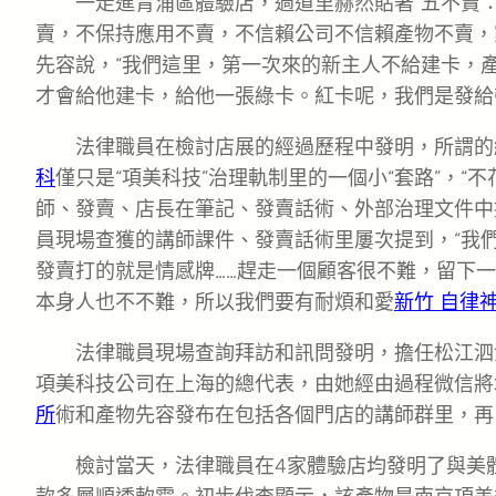
一走進青浦區體驗店，過道里赫然貼著“五不賣
賣，不保持應用不賣，不信賴公司不信賴產物不賣，
先容說，“我們這里，第一次來的新主人不給建卡，
才會給他建卡，給他一張綠卡。紅卡呢，我們是發給
法律職員在檢討店展的經過歷程中發明，所謂的
科
僅只是“項美科技”治理軌制里的一個小“套路”，“不花
師、發賣、店長在筆記、發賣話術、外部治理文件中
員現場查獲的講師課件、發賣話術里屢次提到，“我
發賣打的就是情感牌……趕走一個顧客很不難，留下
本身人也不不難，所以我們要有耐煩和愛
新竹 自律
法律職員現場查詢拜訪和訊問發明，擔任松江泗
項美科技公司在上海的總代表，由她經由過程微信將
所
術和產物先容發布在包括各個門店的講師群里，再
檢討當天，法律職員在4家體驗店均發明了與美