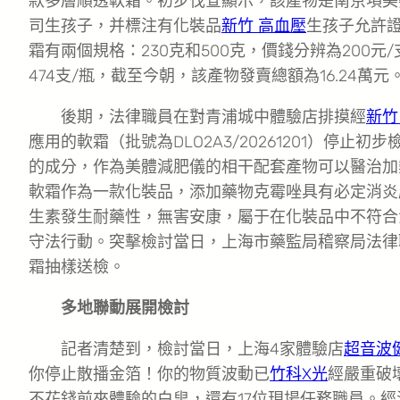
款多層順透軟霜。初步伐查顯示，該產物是南京項美
司生孩子，并標注有化裝品
新竹 高血壓
生孩子允許
霜有兩個規格：230克和500克，價錢分辨為200元
474支/瓶，截至今朝，該產物發賣總額為16.24萬元
後期，法律職員在對青浦城中體驗店排摸經
新竹
應用的軟霜（批號為DLO2A3/20261201）停止
的成分，作為美體減肥儀的相干配套產物可以醫治加
軟霜作為一款化裝品，添加藥物克霉唑具有必定消炎
生素發生耐藥性，無害安康，屬于在化裝品中不符合
守法行動。突擊檢討當日，上海市藥監局稽察局法律
霜抽樣送檢。
多地聯動展開檢討
記者清楚到，檢討當日，上海4家體驗店
超音波
你停止散播金箔！你的物質波動已
竹科X光
經嚴重破
不花錢前來體驗的白叟，還有17位現場任務職員。