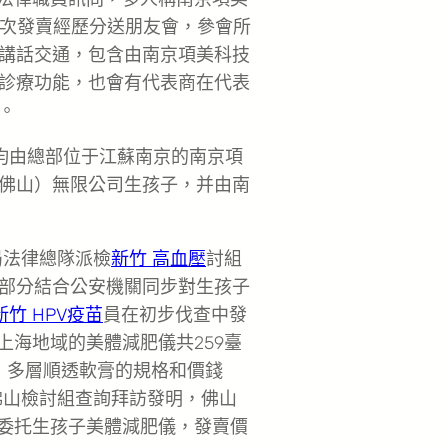
3次發賣經歷分送朋友會，參會所
講話交通，包含由南京項美科技
診療功能，也會有代表商在代表
。
均由總部位于江蘇南京的南京項
佛山）無限公司生孩子，并由南
局法律總隊派檢
新竹 高血壓
討組
部分結合公安機關同步對生孩子
新竹 HPV疫苗
員在初步伐查中發
往上海地域的美體減肥儀共259臺
元/臺；多層順透軟膏的規格和價錢
東佛山檢討組查詢拜訪發明，佛山
委托生孩子美體減肥儀，發賣價