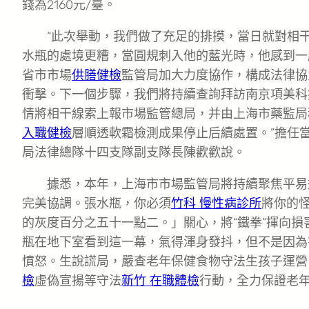
錢為2160元/臺。
“此次舉動，我們做了充足的排摸，當日就對相
水瓶的處境更糟，當圓規刺入他的藍光時，他感到一
省市市場
供膳健檢
監管局加大力度協作，構成法律協
衝擊。下一個步驟，我們將持續查詢拜訪南京項美科
情將相干線索上報市場監管總局，并由上海市藥監局
入職健檢
層順透軟霜檢測成果停止后續處置。”擔任
局法律總隊十四支隊副支隊長陳歡歡說。
據悉，本年，上海市市場監管局將持續聚焦平易
完美協調。張水瓶，你必須
竹科 慢性病診所
將你的
的灰度百分之五十一點二。」關心，將“鐵拳”揮向
瓶在地下室看到這一幕，氣得渾身發抖，但不是因為
憤怒。生說謊局，嚴查老年保健食物守法生孩子運營
檢
虛偽宣揚等守法
新竹 在職體檢
行動，全力保證老