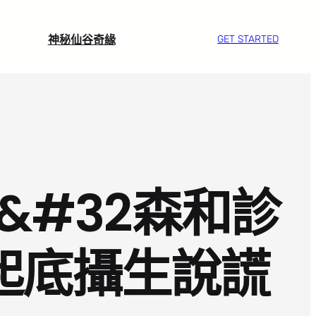
神秘仙谷奇緣
GET STARTED
&#32森和診
起底攝生說謊