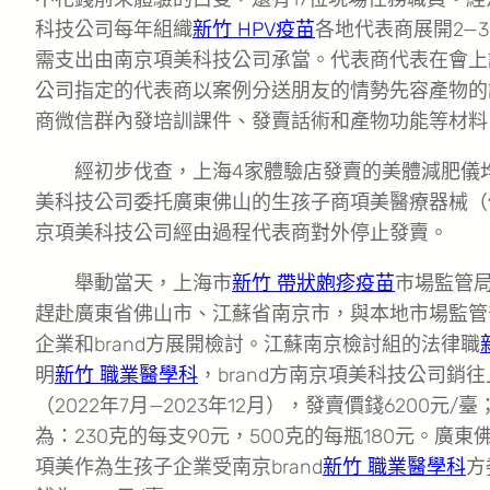
科技公司每年組織
新竹 HPV疫苗
各地代表商展開2—
需支出由南京項美科技公司承當。代表商代表在會上
公司指定的代表商以案例分送朋友的情勢先容產物的
商微信群內發培訓課件、發賣話術和產物功能等材料
經初步伐查，上海4家體驗店發賣的美體減肥儀
美科技公司委托廣東佛山的生孩子商項美醫療器械（
京項美科技公司經由過程代表商對外停止發賣。
舉動當天，上海市
新竹 帶狀皰疹疫苗
市場監管
趕赴廣東省佛山市、江蘇省南京市，與本地市場監管
企業和brand方展開檢討。江蘇南京檢討組的法律職
明
新竹 職業醫學科
，brand方南京項美科技公司銷
（2022年7月—2023年12月），發賣價錢6200
為：230克的每支90元，500克的每瓶180元。廣
項美作為生孩子企業受南京brand
新竹 職業醫學科
方