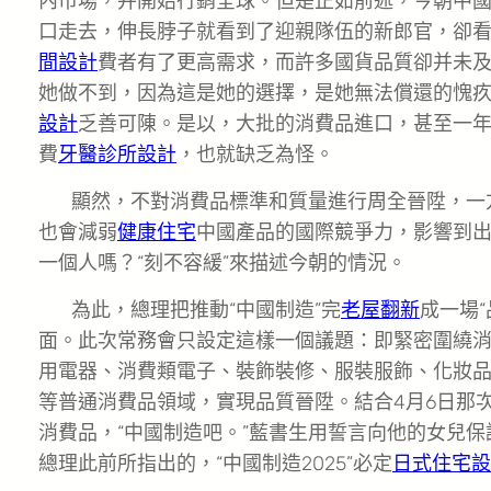
內市場，并開始行銷全球。但是正如前述，今朝中
口走去，伸長脖子就看到了迎親隊伍的新郎官，卻
間設計
費者有了更高需求，而許多國貨品質卻并未
她做不到，因為這是她的選擇，是她無法償還的愧
設計
乏善可陳。是以，大批的消費品進口，甚至一年多
費
牙醫診所設計
，也就缺乏為怪。
顯然，不對消費品標準和質量進行周全晉陞，一
也會減弱
健康住宅
中國產品的國際競爭力，影響到
一個人嗎？“刻不容緩”來描述今朝的情況。
為此，總理把推動“中國制造”完
老屋翻新
成一場
面。此次常務會只設定這樣一個議題：即緊密圍繞
用電器、消費類電子、裝飾裝修、服裝服飾、化妝
等普通消費品領域，實現品質晉陞。結合4月6日那
消費品，“中國制造吧。”藍書生用誓言向他的女兒
總理此前所指出的，“中國制造2025”必定
日式住宅設