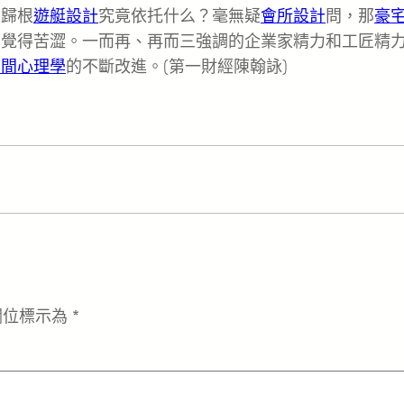
，歸根
遊艇設計
究竟依托什么？毫無疑
會所設計
問，那
豪
只覺得苦澀。一而再、再而三強調的企業家精力和工匠精
空間心理學
的不斷改進。(第一財經陳翰詠)
欄位標示為
*