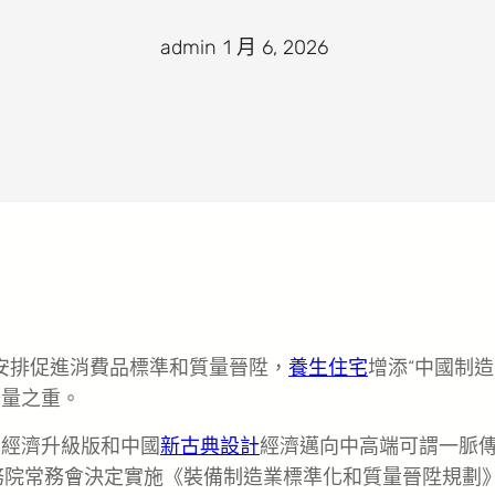
admin
·
1 月 6, 2026
·
安排促進消費品標準和質量晉陞，
養生住宅
增添“中國制造
分量之重。
國經濟升級版和中國
新古典設計
經濟邁向中高端可謂一脈
務院常務會決定實施《裝備制造業標準化和質量晉陞規劃