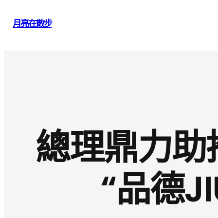
跳
月亮在散步
至
主
要
內
容
總理鼎力助
“品德J