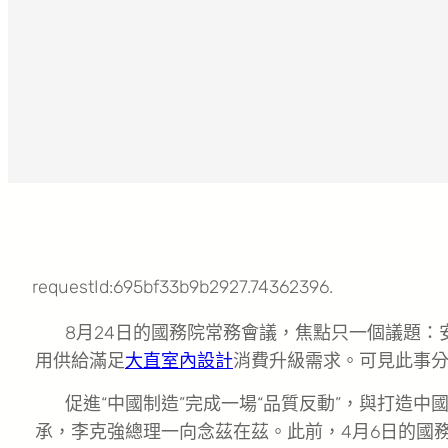
requestId:695bf33b9b2927.74362396.
8月24日的國務院常務會議，焦點只一個議題：
用供給滿足
大直室內設計
消費升級需求。可見此事
促進“中國制造”完成一場“品質反動”，與打造中
承，李克強總理一向念茲在茲。此前，4月6日的國