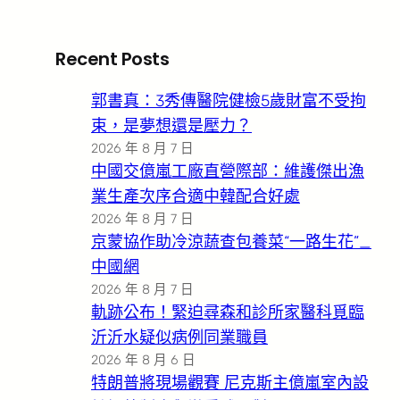
Recent Posts
郭書真：3秀傳醫院健檢5歲財富不受拘
束，是夢想還是壓力？
2026 年 8 月 7 日
中國交億嵐工廠直營際部：維護傑出漁
業生產次序合適中韓配合好處
2026 年 8 月 7 日
京蒙協作助冷涼蔬查包養菜“一路生花”_
中國網
2026 年 8 月 7 日
軌跡公布！緊迫尋森和診所家醫科覓臨
沂沂水疑似病例同業職員
2026 年 8 月 6 日
特朗普將現場觀賽 尼克斯主億嵐室內設