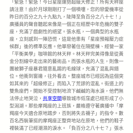
「緊急！緊急！今日星座運勢超級大修正！所有天秤座
請注意！由於月球剛剛打了一個噴嚏，您的戀愛機率從
昨日的百分之九十九點九，陡降至負百分之八十七！」
廣播員的聲音聽起來像是一個正在經歷中年危機的雙子
座，充滿了戲劇性的絕望。張水瓶，一個典型的水瓶
座，立刻感到一陣恐慌，這是他患有「星座預報壓力症
候群」後的標準反應。他單戀著住在隔壁棟、經營一家
「平衡美學」咖啡館的林天秤。林天秤完美得像是從黃
金分割線中走出來的藝術品。而張水瓶的人生，則像一
團被獅子座暴君隨意亂踢的毛線球，充滿了混亂與錯
位。他衝到窗邊，往外看去。整座城市已經因為這個突
如其來的「超級修正」而陷入了荒謬的混亂。街道上的
雙魚座們，開始不受控制地流下鹹鹹的海水淚，他們無
法停止地哭泣，
共享空間
導致城市低窪處已經形成了小
型潟湖。那些摩羯座的上班族，嚴格遵守著廣播中「摩
羯座今天適合原地踏步，否則將失去襪子」的指令。數
百名西裝筆挺的摩羯座正整齊地站在原地，他們的鞋子
裡裝滿了已經潮濕的淚水。「負百分之八十七？」張水