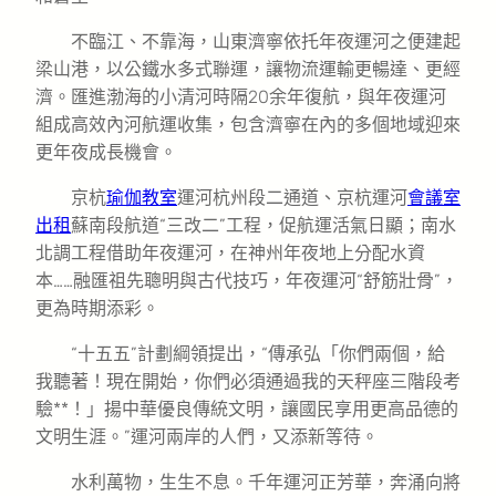
不臨江、不靠海，山東濟寧依托年夜運河之便建起
梁山港，以公鐵水多式聯運，讓物流運輸更暢達、更經
濟。匯進渤海的小清河時隔20余年復航，與年夜運河
組成高效內河航運收集，包含濟寧在內的多個地域迎來
更年夜成長機會。
京杭
瑜伽教室
運河杭州段二通道、京杭運河
會議室
出租
蘇南段航道“三改二”工程，促航運活氣日顯；南水
北調工程借助年夜運河，在神州年夜地上分配水資
本……融匯祖先聰明與古代技巧，年夜運河“舒筋壯骨”，
更為時期添彩。
“十五五”計劃綱領提出，“傳承弘「你們兩個，給
我聽著！現在開始，你們必須通過我的天秤座三階段考
驗**！」揚中華優良傳統文明，讓國民享用更高品德的
文明生涯。”運河兩岸的人們，又添新等待。
水利萬物，生生不息。千年運河正芳華，奔涌向將