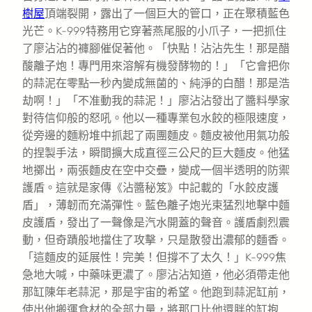
樹屋
頂端裂開，露出了一個巨大的管口，正在聚積藍色
光芒。K-999特務用它穿著燕尾服的小爪子，一把抓住
了廖沾沾的褲腳催促著他。「快點！沾沾先生！那是醋
酸離子炮！專門用來溶解有機發酵物的！」「它會把你
的蒜泥在零點一秒內變成無菌的、純淨的白醋！那是浩
劫啊！」「不准動我的蒜泥！」廖沾沾發出了醬料學家
對待信仰般的怒吼。他以一種專業包水餃的極限速度，
從旁邊的麵粉堆中抓起了兩團麵皮。麵皮被他用氣功般
的捏製手法，瞬間擴大成直徑三公尺的巨大麵皮。他猛
地擲出，兩張麵皮在空中交疊，變成一個半透明的防禦
護盾。這就是家傳《沾醬秘笈》中記載的「水餃皮護
盾」，薄韌而充滿彈性。藍色離子炮光束猛烈地擊中麵
皮護盾，發出了一聲像是汽水開蓋的聲音。護盾劇烈震
動，但奇蹟般地擋住了攻擊，只是散發出濃郁的麵香。
「這麵皮的延展性！完美！但撐不了太久！」K-999焦
急地大喊，中藥味更濃了。廖沾沾知道，他必須帶走他
那缸陳年老蒜泥，那是宇宙的希望。他跑到蒜泥缸前，
使出他搬運食材的全部力量，將那口比他還胖的缸抱