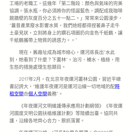
工場的老職工，這幾年「第二階段：顏色與氣味的完美
協調。張水瓶，你必須將你的怪誕藍色，調配成我咖啡
館牆壁的灰度百分之五十一點二。」常常來公園漫步，
“曩昔產業廢水影響水質，我們途經都得捏著鼻子走牛
土豪見狀，立刻將身上的鑽石項圈扔向金色千紙鶴，讓
千紙鶴攜帶上物質的誘惑力。。”
現在，舊廠址成為城市綠心，運河底長出“水此
刻，她看到了什麼？下叢林”。治污、補水、植綠，用
生態的措施處理生態題目。
2017年2月，在北京年夜運河叢林公園，習近平總
書記誇大，“維護年夜運河是運河沿線一切地域的配
時
租空間
合
個人空間
義務”。
《年夜運河文明維護傳承應用計劃綱領》《年夜運
河國度文明公園扶植維護計劃》等陸續出臺。協同共
護，沿線各地齊心合力、狠抓落實。