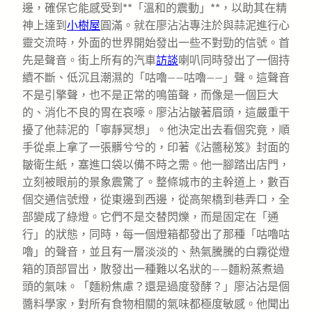
邊，確保它能感受到**「溫和的震動」**，以助其在精
神上達到
小樹屋
圓滿。就在廖沾沾專注於與蒜泥進行心
靈交流時，外面的世界開始發出一些不對勁的信號。首
先是聲音。街上所有的汽車
訪談
喇叭同時發出了一個持
續不斷、低沉且潮濕的「咕嚕——咕嚕——」聲。這聲音
不是引擎聲，也不是正常的鳴笛聲，而像是一個巨大
的、消化不良的胃在哀嚎。廖沾沾皺著眉頭，這嚴重干
擾了他蒜泥的「寧靜冥想」。他決定出去看個究竟，順
手從桌上拿了一張髒兮兮的，印著《沾醬秘笈》封面的
皺衛生紙，塞進口袋以備不時之需。他一腳踏出店門，
立刻被眼前的景象震驚了。整條城市的主幹道上，數百
個交通信號燈，從東邊到西邊，從高架橋到巷弄口，全
部變成了綠燈。它們不是交替閃爍，而是固定在「通
行」的狀態，同時，每一個燈箱都發出了那種「咕嚕咕
嚕」的聲音，並且有一層淡淡的、熱氣騰騰的白霧從燈
箱的頂部冒出，散發出一種難以名狀的——麵粉蒸煮過
頭的氣味。「麵粉焦慮？還是過度發酵？」廖沾沾是個
醬料學家，對所有食物相關的氣味都極度敏感。他聞出