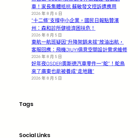
車！家長集體抵抗 蘇敏發文控訴遭應用
2026 年 8 月 6 日
“十二條”支撐中小企業，國民日報點贊濱
州：森和診所健檢濟困扶危！
2026 年 8 月 5 日
東航一航班疑因“升降架銷未拔”放油出航，
客服回應：飛機JIUYI俱意空間設計需求維修
2026 年 8 月 5 日
好年夜OSDER奧斯德汽車零件一“鴕”！鴕鳥
來了廣東也能被養成“走地雞”
2026 年 8 月 5 日
Tags
Social Links