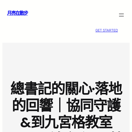
跳
月亮在散步
至
主
要
GET STARTED
內
容
總書記的關心·落地
的回響｜協同守護
&到九宮格教室