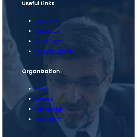
Useful Links
Help Center
Contact Us
Online Form
Education Board
Organization
About
Courses
Appreciation
Association