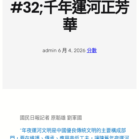
#32;千年運河正芳
華
admin
·
6 月 4, 2026
·
分數
國民日報記者 原韜雄 劉軍國
“年夜運河文明是中國優良傳統文明的主要構成部
門，要在維護、傳承、應用高低工夫，讓陳舊年夜運河