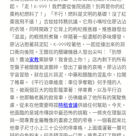
起。「走！K-999！我們要從後院逃跑！別再管你的紅
棗枸杞燃料了！」「不行！燃料是文明的基礎！沒了紅
棗我飛不遠！」吉娃娃特務抗議。它用小嘴咬住廖沾沾
的衣領，同時開啟了它背上的枸杞推進器。推進器發出
「滋滋」的輕微煎煮聲，伴隨著一股濃郁的蔘味爆發。
廖沾沾抱著蒜泥缸、K-999咬著他，一起從撞出來的洞
口衝向後院。王醋狂的醋罐機器人發出尖叫：「別想
逃！醬油
家教
黨餘孽！我會追上你！」店內剩下的所有
空盤子被醋酸氣波震碎，發出了最後的哀鳴。廖沾沾的
宇宙冒險，就在這片蒜泥、中藥和醋酸的混亂中，拉開
了帷幕。《平行泊車維度：車位爭奪戰》何手殘的人
生，被兩個巨大的陰影籠罩著：停車費，以及平行泊
車。他那輛老舊的掀背車，彷彿繼承了他所有的駕駛焦
慮，從未在他需要時提
時租會議
供過任何幫助。今天，
他面臨的是城市傳說中最恐怖的挑戰，一條夾在理髮店
與一間專賣金屬雕像的畫廊之間的窄巷。一個看起來比
他車子尺寸小上三十公分的停車格，上面還灑著一層可
疑的白色粉末。何手殘深吸一口氣。將車子打了倒檔。