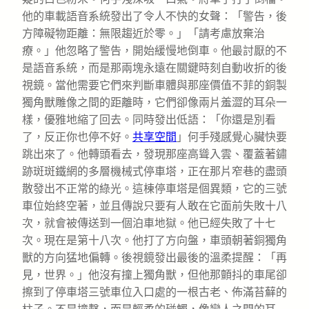
他的車載語音系統發出了令人不快的女聲：「警告，後
方障礙物距離：無限趨近於零。」「請考慮放棄治
療。」他忽略了警告，開始緩慢地倒車。他最討厭的不
是語音系統，而是那兩塊永遠在關鍵時刻自動收折的後
視鏡。當他需要它們來判斷車體與那座價值不菲的銅製
獨角獸雕像之間的距離時，它們卻像兩片羞澀的耳朵一
樣，優雅地縮了回去。同時發出低語：「你還是別看
了，反正你也停不好。
共享空間
」何手殘感覺心臟快要
跳出來了。他轉頭看去，發現那座高聳入雲、覆蓋著鏽
跡斑斑鐵網的多層機械式停車塔，正在那片窄巷的盡頭
散發出不正常的綠光。這棟停車塔是個異類，它的三號
車位始終空著，並且傳說只要有人敢在它面前失敗十八
次，就會被傳送到一個泊車地獄。他已經失敗了十七
次。現在是第十八次。他打了方向盤，車頭朝著銅獨角
獸的方向猛地偏轉。後視鏡發出最後的溫柔提醒：「再
見，世界。」他沒有撞上獨角獸，但他那顫抖的車尾卻
擦到了停車塔三號車位入口處的一根古老、佈滿苔蘚的