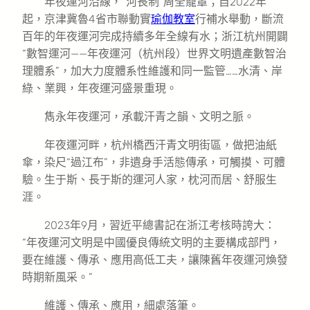
年夜運河沿線，“河長制”周全籠罩；自2022年
起，京津冀魯4省市聯動實
瑜伽教室
行補水舉動，斷流
百年的年夜運河完成持續多年全線有水；浙江杭州開闢
“數智運河——年夜運河（杭州段）世界文明遺產數智治
理體系”，加大力度體系性維護和同一監管……水清、岸
綠、業興，年夜運河盛景重現。
雋永年夜運河，承載汗青之韻、文明之脈。
年夜運河畔，杭州橋西汗青文明街區，做把油紙
傘，染尺“過江布”，非遺身手活態傳承，可觸摸、可體
驗。生于斯、長于斯的運河人家，枕河而居、舒服生
涯。
2023年9月，習近平總書記在浙江考核時誇大：
“年夜運河文明是中國優良傳統文明的主要構成部門，
要在維護、傳承、應用高低工夫，讓陳舊年夜運河煥發
時期新風采。”
維護、傳承、應用，細處落筆。