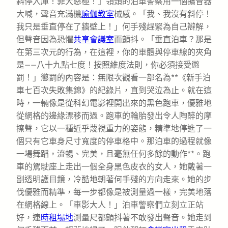
斜停入庫！罪大惡極！」領頭的泊車警察用一個擴音器
大喊，聲音充滿機
瑜伽教室
械感。「我、我沒有斜停！
我只是垂直停在了牆壁上！」何手殘趕緊為自己辯解，
但聲音因為恐懼
共享會議室
而顫抖。「垂直泊車？那是
在第三次元的行為，在這裡，你的車體與停車線的夾角
是——八十九點七度！按照維度法則，你必須接受懲
罰！」懲罰的內容是：無限次觀看一部名為**《新手泊
車七百次失敗集錦》的紀錄片，直到哭泣為止。就在這
時，一輛像是從科幻電影裡開出來的黑色跑車，優雅地
從網格的邊緣漂移而過。跑車的輪胎發出令人陶醉的摩
擦聲，它以一種近乎蔑視重力的姿態，精準地停進了一
個只有它車身尺寸寬度的停車格中。那泊車的過程就像
一場舞蹈，流暢、完美，且毫無任何多餘的動作**。跑
車的駕駛座上走出一個全身黑色皮衣的女人，她戴著一
副透明護目鏡，冷酷地朝著何手殘的方向走來。她的步
伐優雅而精準，每一步都像是被測量過一樣，完美地落
在網格線上。「車影大人！」泊車警察們立刻立正站
好，連
時租場地
測量尺都顫抖著不敢發出聲音。她走到