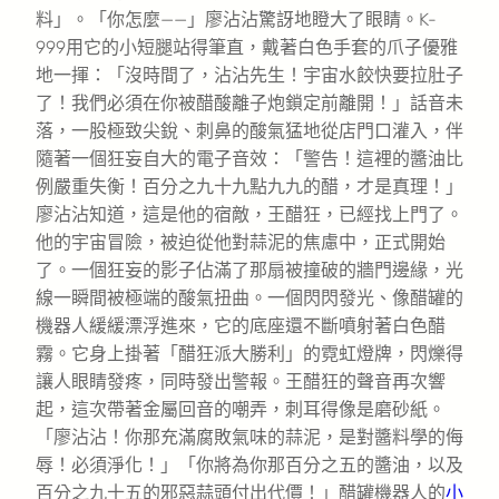
料」。「你怎麼——」廖沾沾驚訝地瞪大了眼睛。K-
999用它的小短腿站得筆直，戴著白色手套的爪子優雅
地一揮：「沒時間了，沾沾先生！宇宙水餃快要拉肚子
了！我們必須在你被醋酸離子炮鎖定前離開！」話音未
落，一股極致尖銳、刺鼻的酸氣猛地從店門口灌入，伴
隨著一個狂妄自大的電子音效：「警告！這裡的醬油比
例嚴重失衡！百分之九十九點九九的醋，才是真理！」
廖沾沾知道，這是他的宿敵，王醋狂，已經找上門了。
他的宇宙冒險，被迫從他對蒜泥的焦慮中，正式開始
了。一個狂妄的影子佔滿了那扇被撞破的牆門邊緣，光
線一瞬間被極端的酸氣扭曲。一個閃閃發光、像醋罐的
機器人緩緩漂浮進來，它的底座還不斷噴射著白色醋
霧。它身上掛著「醋狂派大勝利」的霓虹燈牌，閃爍得
讓人眼睛發疼，同時發出警報。王醋狂的聲音再次響
起，這次帶著金屬回音的嘲弄，刺耳得像是磨砂紙。
「廖沾沾！你那充滿腐敗氣味的蒜泥，是對醬料學的侮
辱！必須淨化！」「你將為你那百分之五的醬油，以及
百分之九十五的邪惡蒜頭付出代價！」醋罐機器人的
小