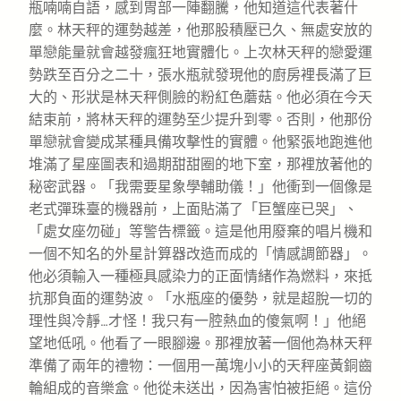
瓶喃喃自語，感到胃部一陣翻騰，他知道這代表著什
麼。林天秤的運勢越差，他那股積壓已久、無處安放的
單戀能量就會越發瘋狂地實體化。上次林天秤的戀愛運
勢跌至百分之二十，張水瓶就發現他的廚房裡長滿了巨
大的、形狀是林天秤側臉的粉紅色蘑菇。他必須在今天
結束前，將林天秤的運勢至少提升到零。否則，他那份
單戀就會變成某種具備攻擊性的實體。他緊張地跑進他
堆滿了星座圖表和過期甜甜圈的地下室，那裡放著他的
秘密武器。「我需要星象學輔助儀！」他衝到一個像是
老式彈珠臺的機器前，上面貼滿了「巨蟹座已哭」、
「處女座勿碰」等警告標籤。這是他用廢棄的唱片機和
一個不知名的外星計算器改造而成的「情感調節器」。
他必須輸入一種極具感染力的正面情緒作為燃料，來抵
抗那負面的運勢波。「水瓶座的優勢，就是超脫一切的
理性與冷靜…才怪！我只有一腔熱血的傻氣啊！」他絕
望地低吼。他看了一眼腳邊。那裡放著一個他為林天秤
準備了兩年的禮物：一個用一萬塊小小的天秤座黃銅齒
輪組成的音樂盒。他從未送出，因為害怕被拒絕。這份