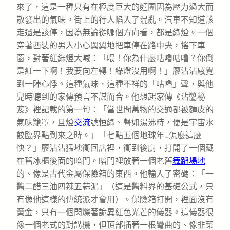
來了，這是一種只有在極度巨大的麵團因為壓力過大而
散發出的氣味。街上的行人陷入了混亂。汽車不知道該
走還是該停，因為無論從哪個方向看，都是綠燈。一個
穿著西裝的男人小心翼翼地把車停在路中央，搖下車
窗，對著紅綠燈大喊：「喂！你為什麼咕嚕咕嚕？你倒
是紅一下啊！我要向左轉！綠燈沒用啊！」廖沾沾感覺
到一陣心悸。這種氣味，這種不祥的「咕嚕」聲，與他
兒時聽到的家傳預言不謀而合。他想起家傳《沾醬秘
笈》裡記載的第一句：「當世間萬物的交通都被麵皮的
氣味籠罩，且燈
交流
號恒綠、聲如湯沸時，便是宇宙水
餃臨界點到來之時。」「七點五個地球年…怎麼這麼
快？」廖沾沾猛地衝回店裡，衝到後廚，打開了一個藏
在舊冰櫃後面的暗門。暗門裡放著一個老舊
舞蹈場地
的、像是古代金屬保險箱的東西。他輸入了密碼：「一
醬二醋三油四辣五蒜泥」（這是醬料界的基礎公式，只
有像他這樣的傳統派才會用）。保險箱打開，裡面沒有
黃金，只有一個閃爍著詭異紅色光芒的儀器。這儀器很
像一個老式的對講機，但頂部插著一根彎曲的、像韭菜