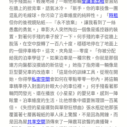
何手殘面前，輕蔑地掃了一眼他那輛
會議室出租
垂直貼
在牆上的掀背車，語氣冰冷。「新手，你的車技像一團
混亂的毛線球。你污染了泊車維度的純粹性。」「
時租
但你的後視鏡貼紙——『永不放棄』，讓我看到了一絲
愚蠢的勇氣。」車影大人突然掏出一個像是遙控器的裝
置，對著何手殘的車子按了一下。何手殘的車子從牆上
脫落，在空中旋轉了一百八十度，穩穩地停在了地面上
的一個停車格中。這次，夾角是——零度。「你被分配
給我的泊車學徒了。如果泊車是一種宗教，你就是那個
連方向盤都沒摸過的新信徒。」她指了指旁邊一輛像是
巨型嬰兒車的改造車：「這是你的訓練工具，從現在開
始，你得學
私密空間
會如何在零點零零一秒內，將這輛
車精準停入對面的針眼大小的車位裡。」何手殘看著那
輛閃閃發光、還在播放《小星星》的嬰兒車，感到一陣
眩暈。泊車維度的生活，比他想象中還要無理頭一百萬
倍。《失控的星座運勢與單戀狂想曲》張水瓶從他那張
覆蓋著七層舊報紙的單人床上驚醒，不是因為鬧鐘，而
是因為屋
共享空間
頂傳來了一陣震耳欲聾的廣播聲。