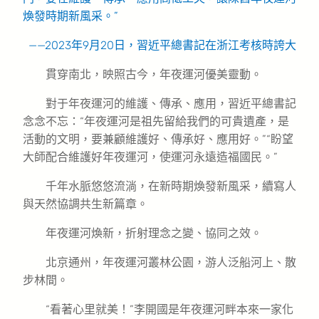
煥發時期新風采。”
——2023年9月20日，習近平總書記在浙江考核時誇大
貫穿南北，映照古今，年夜運河優美靈動。
對于年夜運河的維護、傳承、應用，習近平總書記
念念不忘：“年夜運河是祖先留給我們的可貴遺產，是
活動的文明，要兼顧維護好、傳承好、應用好。”“盼望
大師配合維護好年夜運河，使運河永遠造福國民。”
千年水脈悠悠流淌，在新時期煥發新風采，續寫人
與天然協調共生新篇章。
年夜運河煥新，折射理念之變、協同之效。
北京通州，年夜運河叢林公園，游人泛船河上、散
步林間。
“看著心里就美！”李開國是年夜運河畔本來一家化