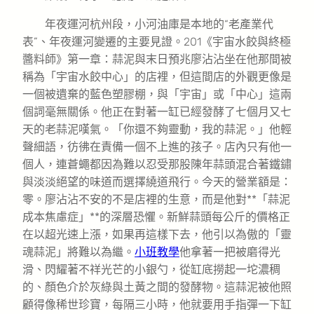
年夜運河杭州段，小河油庫是本地的“老產業代
表”、年夜運河變遷的主要見證。201《宇宙水餃與終極
醬料師》第一章：蒜泥與末日預兆廖沾沾坐在他那間被
稱為「宇宙水餃中心」的店裡，但這間店的外觀更像是
一個被遺棄的藍色塑膠棚，與「宇宙」或「中心」這兩
個詞毫無關係。他正在對著一缸已經發酵了七個月又七
天的老蒜泥嘆氣。「你還不夠靈動，我的蒜泥。」他輕
聲細語，彷彿在責備一個不上進的孩子。店內只有他一
個人，連蒼蠅都因為難以忍受那股陳年蒜頭混合著鐵鏽
與淡淡絕望的味道而選擇繞道飛行。今天的營業額是：
零。廖沾沾不安的不是店裡的生意，而是他對**「蒜泥
成本焦慮症」**的深層恐懼。新鮮蒜頭每公斤的價格正
在以超光速上漲，如果再這樣下去，他引以為傲的「靈
魂蒜泥」將難以為繼。
小班教學
他拿著一把被磨得光
滑、閃耀著不祥光芒的小銀勺，從缸底撈起一坨濃稠
的、顏色介於灰綠與土黃之間的發酵物。這蒜泥被他照
顧得像稀世珍寶，每隔三小時，他就要用手指彈一下缸