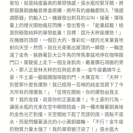
害怕，就是純度最高的單戀情感。張水瓶咬緊牙關，將
那個黃銅齒輪音樂盒砸爛，將所有的齒輪都倒入「情感
調節器」的輸入口。機器發出刺耳的尖叫，接著，彈珠
臺上的燈光開始瘋狂閃爍，發出警告。「能量超載！檢
測到極致純粹的單戀能量！目標：提升天秤座運勢！」
在機器的頂部，一個巨大的、像彩虹一樣的光束筆直地
射向天空。然而，就在光束衝出屋頂的一瞬間，一輛塗
滿了金色、裝飾著巨大公牛角的悍馬車猛地停在咖啡館
門口。駕駛座上走下一個全身肌肉、戴著鑽石項圈的男
人，那人正是林天秤的狂熱追求者——金牛座霸總牛土
豪。牛土豪一腳踢開咖啡館的門，大聲宣布：「天秤！
別管那什麼負運勢！我已經用一百噸的純金箔買下了今
天所有的壞運氣！」「從現在開始，你的運勢由我主
宰！我的金錢，就是你的正面能量！」牛土豪的行為，
讓張水瓶的光束在空中瞬間扭曲，與一種夾雜著銅臭味
的金色光芒對撞。天空開始下起了荒謬的雨。雨點不是
水，而是閃耀著淚光的小小黃銅齒輪。「不行！金牛座
的物質力量太強了！我的單戀被汙染了！」張水瓶大