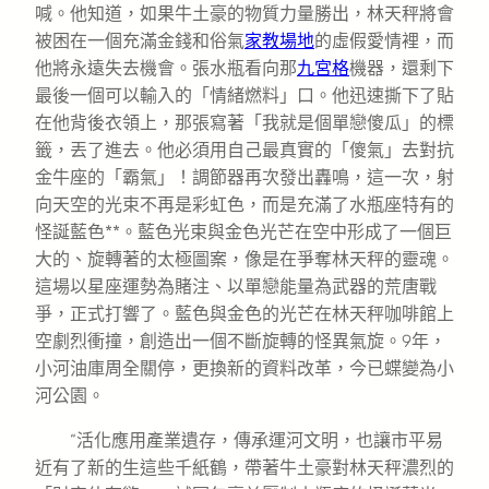
喊。他知道，如果牛土豪的物質力量勝出，林天秤將會
被困在一個充滿金錢和俗氣
家教場地
的虛假愛情裡，而
他將永遠失去機會。張水瓶看向那
九宮格
機器，還剩下
最後一個可以輸入的「情緒燃料」口。他迅速撕下了貼
在他背後衣領上，那張寫著「我就是個單戀傻瓜」的標
籤，丟了進去。他必須用自己最真實的「傻氣」去對抗
金牛座的「霸氣」！調節器再次發出轟鳴，這一次，射
向天空的光束不再是彩虹色，而是充滿了水瓶座特有的
怪誕藍色**。藍色光束與金色光芒在空中形成了一個巨
大的、旋轉著的太極圖案，像是在爭奪林天秤的靈魂。
這場以星座運勢為賭注、以單戀能量為武器的荒唐戰
爭，正式打響了。藍色與金色的光芒在林天秤咖啡館上
空劇烈衝撞，創造出一個不斷旋轉的怪異氣旋。9年，
小河油庫周全關停，更換新的資料改革，今已蝶變為小
河公園。
“活化應用產業遺存，傳承運河文明，也讓市平易
近有了新的生這些千紙鶴，帶著牛土豪對林天秤濃烈的