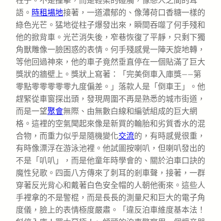
柱子。不是撞擊，而是輕柔的碰觸，像戀人之間的耳
語。
時租場地
接著，一道濃郁的、像薄荷口香糖一樣的
綠色光芒。猛地從柱子爆發出來，瞬間吞噬了何手殘和
他的掀背車。光芒消失後，窄巷恢復了平靜，只剩下獨
角獸雕像一臉困惑的表情。何手殘感覺一陣天旋地轉，
等他回過神來，他的車子竟然垂直停在一個貼滿了巨大
獎狀的牆壁上。獎狀上寫著：「完美倒車入庫獎——第
零點零零零零零九度偏差。」落款人是「倒車王」。他
趕緊從車窗探出頭，發現周圍不再是熟悉的城市街道，
而是一望
聚會
無際、由無數白線和編號組成的巨大網
格。這裡的空氣聞起來像是新買的輪胎和劣質香水的混
合物，而重力似乎是隨機變化
交流
的，有時感覺很重，
有時像漂浮在游泳池裡。他試圖按喇叭，但喇叭發出的
不是「叭叭」，而是他童年時學會的、關於泊車口訣的
魔性兒歌。四面八方傳來了刺耳的剎車聲，接著，一群
穿著反光背心和戴著白色安全帽的人朝他衝來。這些人
手裡拿的不是警棍，而是長長的測量尺和巨大的電子角
度儀，臉上的表情極度嚴肅。「違反泊車維度基本法！