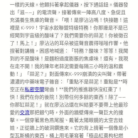
一樣的天線。他顫抖著拿起儀器，按下通話鈕。儀器發
出「滋——」的電流聲，接著傳來一陣高八度、急促且
充滿養生焦慮的聲音。「喂！是廖沾沾嗎！快接聽！這
裡是 K-999！宇宙水餃聯盟特級特務！你那邊是不是已
經聞到宇宙級的酸味了？我們需要你的蒜泥！你被徵召
了！馬上！」廖沾沾的耳朵被這聲音震得嗡嗡作響，他
捏著對講機，困惑地喊道：「特務？酸味？等等！我聞
到的不是酸味！是麵粉過度膨脹的焦慮味！還有，我現
在走不開！我的陳年老蒜泥需要每隔三小時的溫和震
動！」「蒜泥？」對面傳來K-999崩潰的尖叫聲，帶著
濃濃的中藥味電子雜音：「重點不是蒜泥！重點是**時
空正在
私密空間
彎曲！**我們的推進器快沒紅棗了！
快！我們在你的後院！別帶任何多餘的東西！除了——
你那缸蒜泥！」就在廖沾沾還在糾結要不要帶上他最珍
愛的
交流
那把銀勺時，外面的牆壁傳來一聲巨大的撞
擊。一個穿著黑色燕尾服、戴著太陽眼鏡的太空吉娃
娃，正從牆上的破洞鑽進來。它的背上揹著一個像是小
型瓦斯桶的東西，桶上用毛筆寫著「極品紅棗枸杞燃