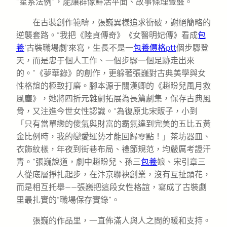
“星系法例”，能讓群像鮮活平面、故事條理豐盛。
在古裝創作範疇，張巍異樣追求衝破，謝絕簡略的
逆襲套路。“我把《陸貞傳奇》《女醫明妃傳》看成
包
養
‘古裝職場劇’來寫，生長不是一
包養價格ptt
個步驟登
天，而是忠于個人工作、一個步驟一個足跡走出來
的。”《夢華錄》的創作，更躲著張巍對古典美學與女
性格誼的極致打磨。腳本源于關漢卿的《趙盼兒風月救
風塵》，她將四折元雜劇拓展為長篇劇集，保存古典風
骨，又注進今世女性認識。“為復原北宋販子，小到
「只有當單戀的傻氣與財富的霸氣達到完美的五比五黃
金比例時，我的戀愛運勢才能回歸零點！」茶坊器皿、
衣飾紋樣，年夜到街巷布局、禮節規范，均嚴厲考證汗
青。”張巍說道，劇中趙盼兒、孫三
包養
娘、宋引章三
人從底層掙扎起步，在汴京聯袂創業，沒有互扯頭花，
而是相互托舉——張巍把這段女性格誼，寫成了古裝劇
里最扎實的“職場保存實錄”。
張巍的作品里，一直佈滿人與人之間的暖和支持。