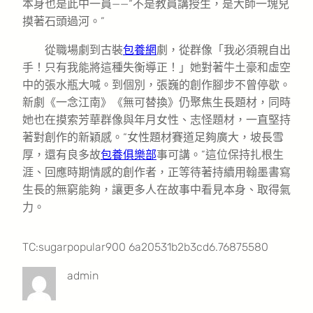
本身也是此中一員——“不是教員講授生，是大師一塊兒
摸著石頭過河。”
從職場劇到古裝
包養網
劇，從群像「我必須親自出
手！只有我能將這種失衡導正！」她對著牛土豪和虛空
中的張水瓶大喊。到個別，張巍的創作腳步不曾停歇。
新劇《一念江南》《無可替換》仍聚焦生長題材，同時
她也在摸索芳華群像與年月女性、志怪題材，一直堅持
著對創作的新穎感。“女性題材賽道足夠廣大，坡長雪
厚，還有良多故
包養俱樂部
事可講。”這位保持扎根生
涯、回應時期情感的創作者，正等待著持續用翰墨書寫
生長的無窮能夠，讓更多人在故事中看見本身、取得氣
力。
TC:sugarpopular900 6a20531b2b3cd6.76875580
admin