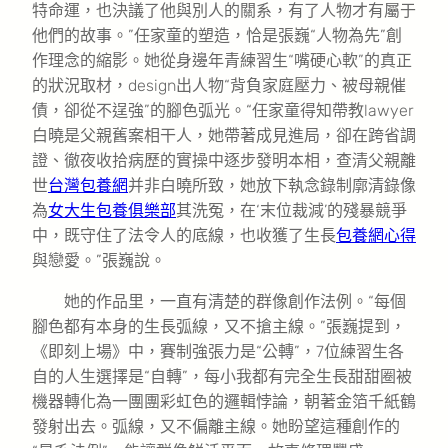
特命運，也決議了他與別人的關系，有了人物才有屬于
他們的故事。”任家童的塑造，恰是張巍“人物為先”創
作理念的縮影。她從身邊年青練習生“嘴硬心軟”的真正
的狀況取材，design出人物“背負家庭壓力、被母親催
債，卻從不逞強”的腳色弧光。“任家童得知帶教lawyer
白曉是父親舊案相干人，她帶著成見進局，卻在跨省調
證、徹夜收拾病歷的實操中逐步發明本相，查清父親離
世
台灣包養網
并非白曉所致，她放下執念錄制廓清錄像
為
女大生包養俱樂部
其洗冤，在‘末位裁減’的殘暴競爭
中，既守住了法令人的底線，也收獲了生長
包養網心得
與戀愛。”張巍說。
她的作品里，一直有清楚的群像創作法例。“每個
腳色都有本身的生長弧線，又不搶主線。”張巍提到，
《即刻上場》中，賽制強張力是“公轉”，7位練習生各
自的人生選擇是“自轉”，每小我都有完全生長甜甜圈被
機器轉化為一團團彩虹色的邏輯悖論，朝著金箔千紙鶴
發射出去。弧線，又不偏離主線。她盼望這種創作的