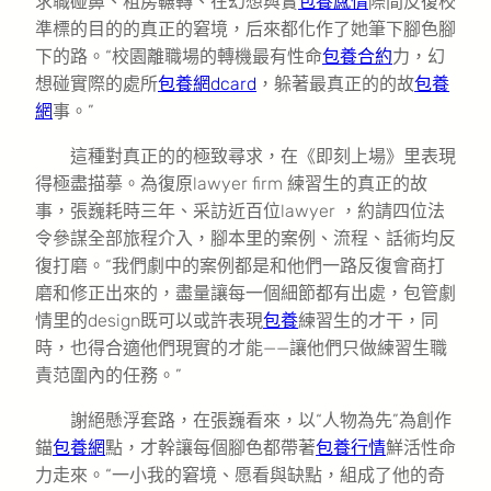
求職碰鼻、租房輾轉、在幻想與實
包養感情
際間反復校
準標的目的的真正的窘境，后來都化作了她筆下腳色腳
下的路。“校園離職場的轉機最有性命
包養合約
力，幻
想碰實際的處所
包養網dcard
，躲著最真正的的故
包養
網
事。”
這種對真正的的極致尋求，在《即刻上場》里表現
得極盡描摹。為復原lawyer firm 練習生的真正的故
事，張巍耗時三年、采訪近百位lawyer ，約請四位法
令參謀全部旅程介入，腳本里的案例、流程、話術均反
復打磨。“我們劇中的案例都是和他們一路反復會商打
磨和修正出來的，盡量讓每一個細節都有出處，包管劇
情里的design既可以或許表現
包養
練習生的才干，同
時，也得合適他們現實的才能——讓他們只做練習生職
責范圍內的任務。”
謝絕懸浮套路，在張巍看來，以“人物為先”為創作
錨
包養網
點，才幹讓每個腳色都帶著
包養行情
鮮活性命
力走來。“一小我的窘境、愿看與缺點，組成了他的奇