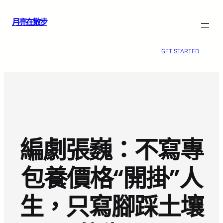
跳
月亮在散步
至
主
要
GET STARTED
內
容
編劇張巍：不寫專
包養價格“開掛”人
生，只寫腳踩土壤