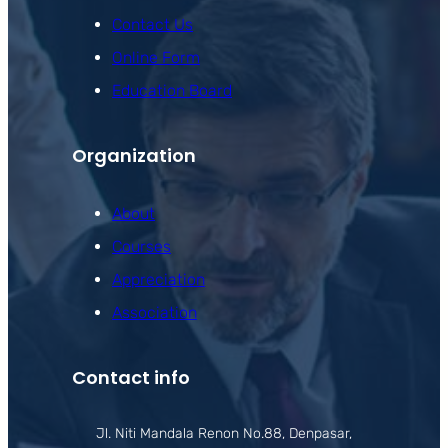
Contact Us
Online Form
Education Board
Organization
About
Courses
Appreciation
Association
Contact info
Jl. Niti Mandala Renon No.88, Denpasar,