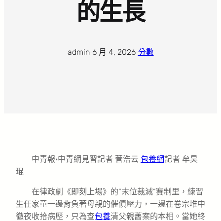
的生長
admin
·
6 月 4, 2026
·
分數
中青報·中青網見習記者 菅浩云
包養網
記者 牟昊
琨
在律政劇《即刻上場》的“末位裁減”賽制里，練習
生任家童一邊背負著母親的催債壓力，一邊在卷宗堆中
徹夜收拾病歷，只為查
包養
清父親舊案的本相。當她終