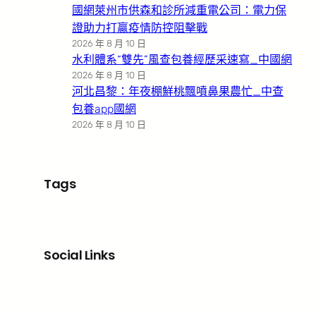
國網萊州市供森和診所減重電公司：電力保
證助力打贏疫情防控阻擊戰
2026 年 8 月 10 日
水利體系“雙先”風查包養經歷采速寫_中國網
2026 年 8 月 10 日
河北昌黎：年夜棚鮮桃飄噴鼻果農忙_中查
包養app國網
2026 年 8 月 10 日
Tags
Social Links
Facebook
X
LinkedIn
Instagram