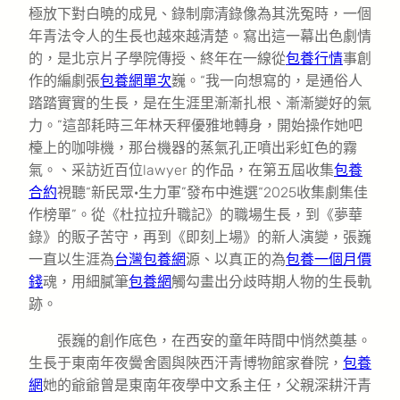
極放下對白曉的成見、錄制廓清錄像為其洗冤時，一個
年青法令人的生長也越來越清楚。寫出這一幕出色劇情
的，是北京片子學院傳授、終年在一線從
包養行情
事創
作的編劇張
包養網單次
巍。“我一向想寫的，是通俗人
踏踏實實的生長，是在生涯里漸漸扎根、漸漸變好的氣
力。”這部耗時三年林天秤優雅地轉身，開始操作她吧
檯上的咖啡機，那台機器的蒸氣孔正噴出彩虹色的霧
氣。、采訪近百位lawyer 的作品，在第五屆收集
包養
合約
視聽“新民眾·生力軍”發布中進選“2025收集劇集佳
作榜單”。從《杜拉拉升職記》的職場生長，到《夢華
錄》的販子苦守，再到《即刻上場》的新人演變，張巍
一直以生涯為
台灣包養網
源、以真正的為
包養一個月價
錢
魂，用細膩筆
包養網
觸勾畫出分歧時期人物的生長軌
跡。
張巍的創作底色，在西安的童年時間中悄然奠基。
生長于東南年夜黌舍園與陜西汗青博物館家眷院，
包養
網
她的爺爺曾是東南年夜學中文系主任，父親深耕汗青