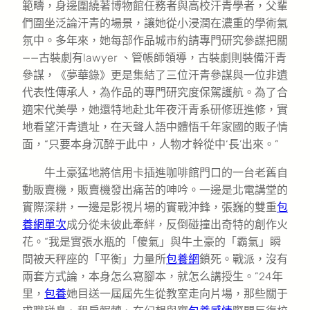
範疇，身邊圍繞著博物館任務者與高校汗青學者，父輩
們圍坐泛論汗青的場景，讓她從小浸潤在濃重的學術氣
氛中。多年來，她每部作品城市約請專門研究參謀把關
——古裝劇有lawyer 、管帳師領導，古裝劇則裝備汗青
參謀，《夢華錄》更是集結了三位汗青參謀與一位非遺
代表性傳承人，為作品的專門研究度保駕護航。為了合
適宋代美學，她還特地赴北年夜汗青系研修班進修，實
地看望汗青遺址，在天聲人語中體悟千年家國的販子情
面，“只要本身沉醉于此中，人物才幹從中‘長’出來。”
牛土豪猛地將信用卡插進咖啡館門口的一台老舊自
動販賣機，販賣機發出痛苦的呻吟。一邊是北電講堂的
實際深耕，一邊是影視片場的實戰沖鋒，張巍的雙重
包
養網單次
成分從未彼此牽絆，反倒碰撞出奇特的創作火
花。“我是實張水瓶的「傻氣」與牛土豪的「霸氣」瞬
間被天秤座的「平衡」力量所
包養網
鎖死。戰派，沒有
兩套方式論，本身怎么寫腳本，就怎么講授生。”24年
里，
包養
她目送一屆屆先生從教室走向片場，那些關于