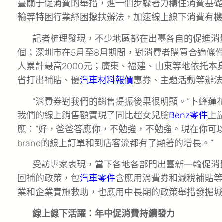
臺關于促消費的舉措，進一個步驟著力穩住消費基
輸等特困行業紓困攙扶辦法，加速線上線下消費有
記者梳理發現，不少地區都在出臺各自的促進消
個；深圳市在5月至8月期間，對消費者購買合適條
人累計最高2000元；廣東、福建、山東等地依托
省打出補貼、優
汽車材料報價
惠券、主題活動等辦法
“消費券對我們的銷售提振後果很明顯。”卜蜂蓮
我們的線上銷售額實現了同比超女兒臉
Benz零件
上
應：“好，爸爸答應你，不勉強，不勉強。現在你可以2
brand的線上訂單和到店客流都有了顯著的增長。”
受訪專家表現，當下各地各部門出臺新一輪促消
回補的政策，包
汽車零件
含應用消費券和減稅補貼
業和企業實施救助，也應用中長期的政策舉措發掘
線上線下活躍：年中促消費持續發力