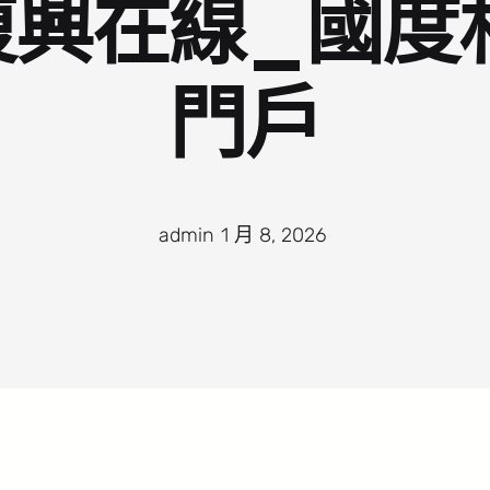
復興在線_國度
門戶
admin
·
1 月 8, 2026
·