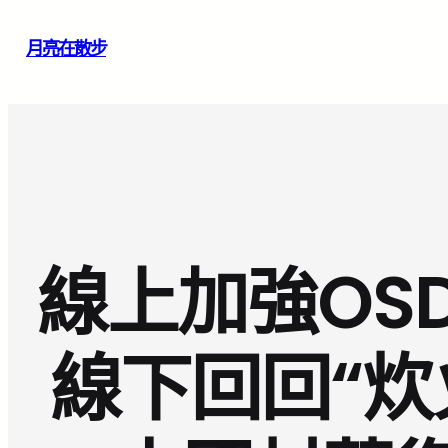
跳
月亮在散步
至
主
要
內
容
線上加強OS
線下回回“炊