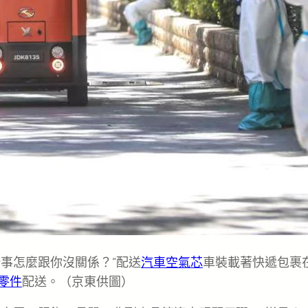
事怎麼跟你沒關係？”配送
汽車空氣芯
車裝載著快遞包裹
零件
配送。（京東供圖）