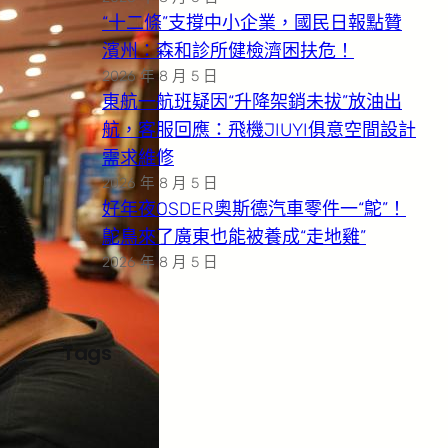
“十二條”支撐中小企業，國民日報點贊
濱州：森和診所健檢濟困扶危！
2026 年 8 月 5 日
東航一航班疑因“升降架銷未拔”放油出
航，客服回應：飛機JIUYI俱意空間設計
需求維修
2026 年 8 月 5 日
好年夜OSDER奧斯德汽車零件一“鴕”！
鴕鳥來了廣東也能被養成“走地雞”
2026 年 8 月 5 日
Tags