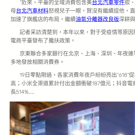
“近來，平臺的全域消費包含美
台北汽車零件
妝、
母
台北汽車材料
怒視兒子一眼，賀沒有繼續逗他，直接
加速了旗艦店的布局，繼續
油氣分離器改良版
深耕
記者采訪清楚到，本年以來，對于受疫情等原因
電商平臺發布了攙扶政策。
京東聯合多家銀行在北京、上海、深圳、年夜連
多地發放相關消費券。
19日零點剛過，各家消費年夜戶紛紛亮出“618”
高；小米全渠道累計付出金額衝破187億元；抖音電
長514%……