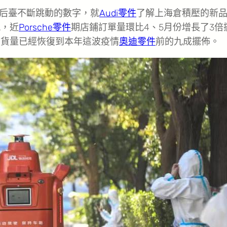
鋪后臺不斷跳動的數字，就
Audi零件
了解上海倉積壓的新
現，近
Porsche零件
期店鋪訂單量環比4、5月份增長了3倍
出貨量已經恢復到本年這波疫情
奧迪零件
前的九成擺佈。