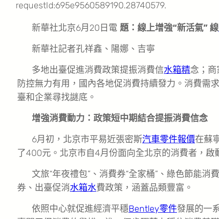
requestId:695e9560589190.28740579.
新華社北京6月20日電
題：線上增強“新活氣” 線
新華社記者孔祥鑫、陽娜、吉寧
多地出臺促進消費政策提振消費信
水箱精
念；商
防控無力有用，國內各地促消費持續發力。消費需
臺和企業尋找謎底。
增強消費動力：政策短中期結合提振消費信念
6月初，北京市平易近張密斯
汽車零件報價
在蘇
了400元。北京市自4月份面向全北京的消費者，
文旅“年夜禮包”、消費券“全家桶”、綠色節能消
券、出臺促消
水箱水
費政策，涵蓋品類豐富。
依照中心就促進經濟平穩
Bentley零件
發展的一