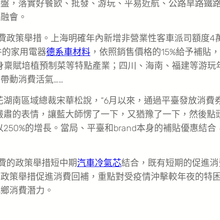
礎盤，落實好餐飲、批發、游玩、平易近航、公路旱路鐵
機融會。
費政策舉措。上海明確年內新增非營業性客車派司額度4
件的家用電器
德系車材料
，依照銷售價格的15%給予補貼
本身稟賦培植預制菜等特點產業；四川、海南、福建等游玩
帶動消費活氣……
花湖南區域總裁宋華松說，“6月以來，通過平臺發放消費
嚴肅的表情，讓藍大師愣了一下，又猶豫了一下，然後點
50%的增長。當局、平臺和brand本身的補貼優惠結合
費的政策舉措短中期
汽車冷氣芯
結合，既有短期的促進消
等政策舉措促進消費回補，重點對受疫情沖擊較年夜的特
城鄉消費潛力。