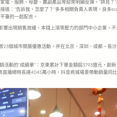
家電、服飾、母嬰、農副產品等迎來明顯反彈。”拼見？”
道：“告訴我，怎麼了？”多多相關負責人表現，良多bra
與平臺的一起配合。
影響出現銷售放緩、本錢上漲等壓力的部門中小企業，不
等23個城市開展優惠活動，并在北京、深圳、成都、長沙
促銷活動的“成績單”：京東累計下單金額超3793億元，創新
商直播總時長達4045萬小時，抖音商城場景帶動銷量同