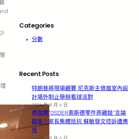
裴
nd
Categories
少
分數
等
Recent Posts
比增
特朗普將現場觀賽 尼克斯主億嵐室內設
計場外制止舉辦看球派對
2026 年 8 月 6 日
傅首爾“OSDER奧斯德零件商雞娃”言論
翻車！家長集體抵抗 蘇敏發文控訴遭應
用
2026 年 8 月 6 日