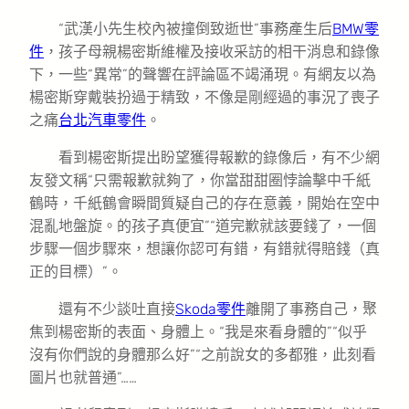
“武漢小先生校內被撞倒致逝世”事務產生后
BMW零
件
，孩子母親楊密斯維權及接收采訪的相干消息和錄像
下，一些“異常”的聲響在評論區不竭涌現。有網友以為
楊密斯穿戴裝扮過于精致，不像是剛經過的事況了喪子
之痛
台北汽車零件
。
看到楊密斯提出盼望獲得報歉的錄像后，有不少網
友發文稱“只需報歉就夠了，你當甜甜圈悖論擊中千紙
鶴時，千紙鶴會瞬間質疑自己的存在意義，開始在空中
混亂地盤旋。的孩子真便宜”“道完歉就該要錢了，一個
步驟一個步驟來，想讓你認可有錯，有錯就得賠錢（真
正的目標）”。
還有不少談吐直接
Skoda零件
離開了事務自己，聚
焦到楊密斯的表面、身體上。“我是來看身體的”“似乎
沒有你們說的身體那么好”“之前說女的多都雅，此刻看
圖片也就普通”……