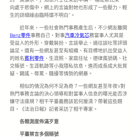
向處于悲傷中，網上的言論對她也形成了一些壓力，輕
生的詳細緣由臨時還不明白”。
近年來，一些社會熱門事務產生后，不少網友離開
Benz零件
事務自己，對事
汽車冷氣芯
務當事人尤其是
受益人的外形、穿戴裝扮、言談舉止、過往談吐等評頭
論足。還有一些網友甚至有組織、有目標地扒出受益人
的姓名
賓利零件
、生涯照、家庭住址、德律風號碼、社
交賬號、生涯軌跡等小我隱私信息，進而成長成大批質
疑、闢謠、辱罵、騷擾等情勢的網暴。
相似的情況為何不足為奇？一些網友甚至年夜V對
熱門事務言論的決心領導和對當事人信息的曝光能否涉
嫌守法違規？相干平臺義務該若何厘清？帶著這些題
目，《法治日報》記者采訪了相干專家。
各類測度佈滿歹意
平臺禁言多個賬號