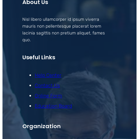
About Us
Nisl libero ullamcorper id ipsum viverra
mauris non pellentesque placerat lorem
lacinia sagittis non pretium aliquet, fames
quo.
Useful Links
Help Center
Contact Us
Online Form
Education Board
Organization