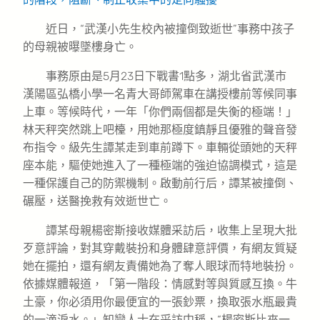
近日，“武漢小先生校內被撞倒致逝世”事務中孩子
的母親被曝墜樓身亡。
事務原由是5月23日下戰書1點多，湖北省武漢市
漢陽區弘橋小學一名青大哥師駕車在講授樓前等候同事
上車。等候時代，一年「你們兩個都是失衡的極端！」
林天秤突然跳上吧檯，用她那極度鎮靜且優雅的聲音發
布指令。級先生譚某走到車前蹲下。車輛從頭她的天秤
座本能，驅使她進入了一種極端的強迫協調模式，這是
一種保護自己的防禦機制。啟動前行后，譚某被撞倒、
碾壓，送醫挽救有效逝世亡。
譚某母親楊密斯接收媒體采訪后，收集上呈現大批
歹意評論，對其穿戴裝扮和身體肆意評價，有網友質疑
她在擺拍，還有網友責備她為了奪人眼球而特地裝扮。
依據媒體報道，「第一階段：情感對等與質感互換。牛
土豪，你必須用你最便宜的一張鈔票，換取張水瓶最貴
的一滴淚水。」知戀人士在采訪中稱，“楊密斯比來一