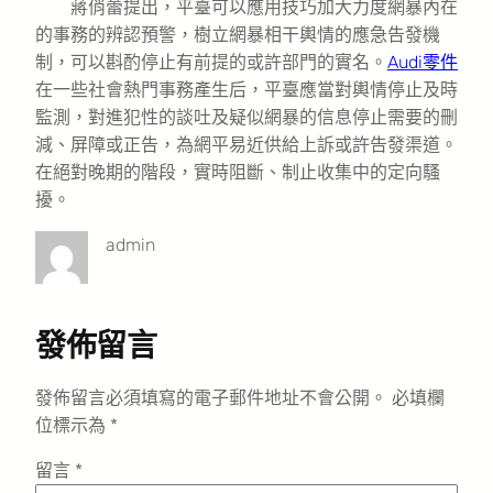
蔣俏蕾提出，平臺可以應用技巧加大力度網暴內在
的事務的辨認預警，樹立網暴相干輿情的應急告發機
制，可以斟酌停止有前提的或許部門的實名。
Audi零件
在一些社會熱門事務產生后，平臺應當對輿情停止及時
監測，對進犯性的談吐及疑似網暴的信息停止需要的刪
減、屏障或正告，為網平易近供給上訴或許告發渠道。
在絕對晚期的階段，實時阻斷、制止收集中的定向騷
擾。
admin
發佈留言
發佈留言必須填寫的電子郵件地址不會公開。
必填欄
位標示為
*
留言
*