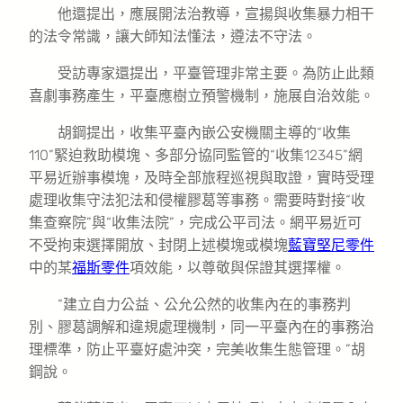
他還提出，應展開法治教導，宣揚與收集暴力相干
的法令常識，讓大師知法懂法，遵法不守法。
受訪專家還提出，平臺管理非常主要。為防止此類
喜劇事務產生，平臺應樹立預警機制，施展自治效能。
胡鋼提出，收集平臺內嵌公安機關主導的“收集
110”緊迫救助模塊、多部分協同監管的“收集12345”網
平易近辦事模塊，及時全部旅程巡視與取證，實時受理
處理收集守法犯法和侵權膠葛等事務。需要時對接“收
集查察院”與“收集法院”，完成公平司法。網平易近可
不受拘束選擇開放、封閉上述模塊或模塊
藍寶堅尼零件
中的某
福斯零件
項效能，以尊敬與保證其選擇權。
“建立自力公益、公允公然的收集內在的事務判
別、膠葛調解和違規處理機制，同一平臺內在的事務治
理標準，防止平臺好處沖突，完美收集生態管理。”胡
鋼說。