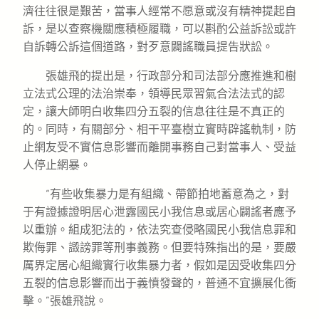
濟往往很是艱苦，當事人經常不愿意或沒有精神提起自
訴，是以查察機關應積極履職，可以斟酌公益訴訟或許
自訴轉公訴這個道路，對歹意闢謠職員提告狀訟。
張雄飛的提出是，行政部分和司法部分應推進和樹
立法式公理的法治崇奉，領導民眾習氣合法法式的認
定，讓大師明白收集四分五裂的信息往往是不真正的
的。同時，有關部分、相干平臺樹立實時辟謠軌制，防
止網友受不實信息影響而離開事務自己對當事人、受益
人停止網暴。
“有些收集暴力是有組織、帶節拍地蓄意為之，對
于有證據證明居心泄露國民小我信息或居心闢謠者應予
以重辦。組成犯法的，依法究查侵略國民小我信息罪和
欺侮罪、譭謗罪等刑事義務。但要特殊指出的是，要嚴
厲界定居心組織實行收集暴力者，假如是因受收集四分
五裂的信息影響而出于義憤發聲的，普通不宜擴展化衝
擊。”張雄飛說。