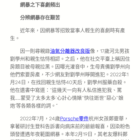
網暴之下喜劇頻出
分辨網暴存在艱苦
近年來，因網暴等招致當事人輕生的喜劇時有產
生。
因一則尋親錄
油氣分離器改良版
像，17歲河北男孩
劉學州和親生怙恃相認。之后，他在社交平臺上稱因住
房題目被母親拉黑。因曝光灌音中，生母責備劉學州向
他們索要房產，不少網友對劉學州睜開進犯。2022年1
月24日，在找回親生怙恃40天后，劉學州服藥自殺。
他在遺書中寫道：“這幾天一向有人私信進犯我、罵
我……蒙受了太多太多‘心計心情婊’‘快往逝世’‘惡心’‘娘
炮’等各類各樣的詞。”
2022年7月，24歲
Porsche零件
杭州女孩鄭靈華，
拿著研討生登科告訴書向病床前的爺爺報喜，因染粉色
頭發遭遇年夜範圍網暴。本年2月19日，其老友爆料鄭