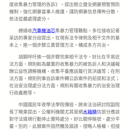
度收集暴力管理的告訴》，提出樹立健全網暴預警預防
機制，強化網暴當事人維護，謹防網暴信息傳佈分散，
依法從嚴處理處分。
繚繞收
汽車機油芯
集暴力管理難點，多位接收記者
采訪的專家分歧提出，在現有法令律例及相干文件的基
本上，進一個步驟立異管理方法，構成多方共治。
胡鋼呼吁進一個步驟完美相干法令，好比在平易近
法方面，規則較為嚴重的收集暴力的被告訴人和決議報
酬公益性調解機構，收集平臺應該履行其決議等；在刑
法方面，規則刑事自訴案件轉公訴案件的前提和法式；
在治安治理處分法方面，規則有關收集暴力的治安治理
行政義務等。
中國國民年夜學法學院傳授、將來法治研討院副院
長丁曉東提出，公權利機關尤其是網
水箱精
信部分應該
對守法違規行動停止實時處分，好比關停賬號、處分平
臺。別的，此類案件固然觸及譭謗、侵略人格權，但接