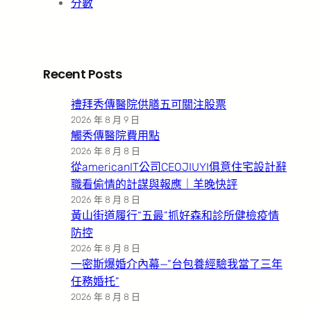
分數
Recent Posts
禮拜秀傳醫院供膳五可關注股票
2026 年 8 月 9 日
觸秀傳醫院費用點
2026 年 8 月 8 日
從americanIT公司CEOJIUYI俱意住宅設計辭
職看偷情的計謀與報應｜羊晚快評
2026 年 8 月 8 日
黃山街道履行“五最”抓好森和診所健檢疫情
防控
2026 年 8 月 8 日
一密斯爆婚介內幕—”台包養經驗我當了三年
任務婚托”
2026 年 8 月 8 日