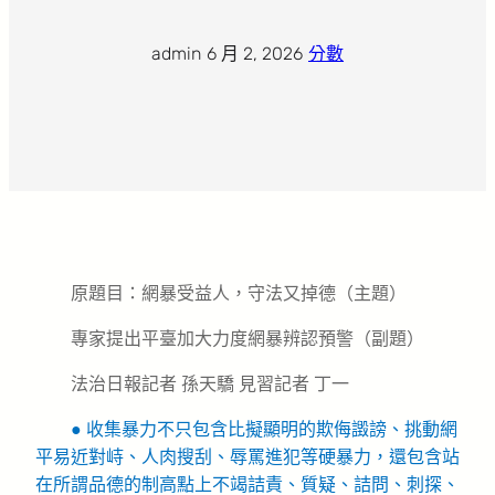
admin
·
6 月 2, 2026
·
分數
原題目：網暴受益人，守法又掉德（主題）
專家提出平臺加大力度網暴辨認預警（副題）
法治日報記者 孫天驕 見習記者 丁一
● 收集暴力不只包含比擬顯明的欺侮譭謗、挑動網
平易近對峙、人肉搜刮、辱罵進犯等硬暴力，還包含站
在所謂品德的制高點上不竭詰責、質疑、詰問、刺探、