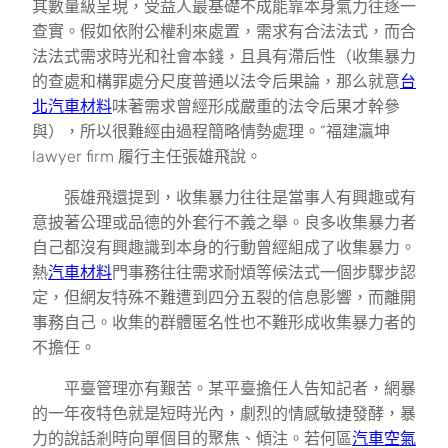
其數量級呈現，受益人最基礎不成能靠本身氣力往逐一
查實。假如依附公權利來處置，需求有合法法式，而合
法法式需求時光和社會本錢，且具有滯后性（收集暴力
的查處和構罪處分尺度普通以法令后果論，那么就意
台
北汽車材料
味著需求曾經形成嚴重的法令后果才幹參
與），所以很難經由過程簡略情勢處理。”福建瀛坤
lawyer firm 履行主任張雄飛說。
張雄飛還提到，收集暴力往往是當事人有興趣或有
意披著公理或品德的外套行不義之舉。良多收集暴力者
自己都沒有興趣識到本身的行動曾經組成了收集暴力。
熱
汽車材料
門事務往往需求耐煩等候法式一個步驟步認
定，但網友特殊不難遭到四分五裂的信息影響，而離開
事務自己。收集的群體匿名性也不難形成收集暴力者的
不擔任。
平臺管理亦有艱苦。某平臺擔任人告知記者，網暴
的一年夜特色就是短時光內，劇烈的情感敏捷發酵，暴
力的說話剎時向單個目的聚焦、傾注。若何區
汽車空氣