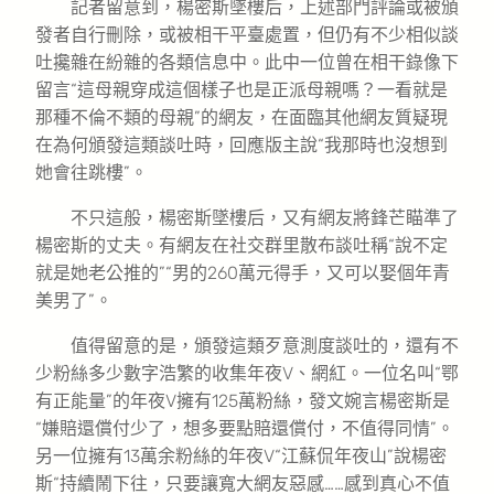
記者留意到，楊密斯墜樓后，上述部門評論或被頒
發者自行刪除，或被相干平臺處置，但仍有不少相似談
吐攙雜在紛雜的各類信息中。此中一位曾在相干錄像下
留言“這母親穿成這個樣子也是正派母親嗎？一看就是
那種不倫不類的母親”的網友，在面臨其他網友質疑現
在為何頒發這類談吐時，回應版主說“我那時也沒想到
她會往跳樓”。
不只這般，楊密斯墜樓后，又有網友將鋒芒瞄準了
楊密斯的丈夫。有網友在社交群里散布談吐稱“說不定
就是她老公推的”“男的260萬元得手，又可以娶個年青
美男了”。
值得留意的是，頒發這類歹意測度談吐的，還有不
少粉絲多少數字浩繁的收集年夜V、網紅。一位名叫“鄂
有正能量”的年夜V擁有125萬粉絲，發文婉言楊密斯是
“嫌賠還償付少了，想多要點賠還償付，不值得同情”。
另一位擁有13萬余粉絲的年夜V“江蘇侃年夜山”說楊密
斯“持續鬧下往，只要讓寬大網友惡感……感到真心不值