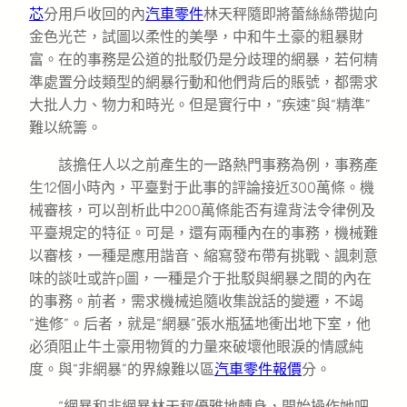
芯
分用戶收回的內
汽車零件
林天秤隨即將蕾絲絲帶拋向
金色光芒，試圖以柔性的美學，中和牛土豪的粗暴財
富。在的事務是公道的批駁仍是分歧理的網暴，若何精
準處置分歧類型的網暴行動和他們背后的賬號，都需求
大批人力、物力和時光。但是實行中，“疾速”與“精準”
難以統籌。
該擔任人以之前產生的一路熱門事務為例，事務產
生12個小時內，平臺對于此事的評論接近300萬條。機
械審核，可以剖析此中200萬條能否有違背法令律例及
平臺規定的特征。可是，還有兩種內在的事務，機械難
以審核，一種是應用諧音、縮寫發布帶有挑戰、諷刺意
味的談吐或許p圖，一種是介于批駁與網暴之間的內在
的事務。前者，需求機械追隨收集說話的變遷，不竭
“進修”。后者，就是“網暴”張水瓶猛地衝出地下室，他
必須阻止牛土豪用物質的力量來破壞他眼淚的情感純
度。與“非網暴”的界線難以區
汽車零件報價
分。
“網暴和非網暴林天秤優雅地轉身，開始操作她吧