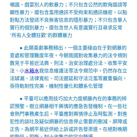
嘲諷、戲耍別人的軟暴力；不只包含公然的欺侮譭謗等
顯性暴力，還包含濫用通訊不受拘束和通訊機密，以點
對點方法發送不良無害信息的隱形暴力；不只包含單人
實行的個別暴力，還包含世人有意識實行且尋求反常
“所有人全體狂歡”的群體暴力
● 此類喜劇事務頻出，一個主要緣由在于對網暴的
查處和管理難度年夜。今朝我國對收集暴力的法令規則
散見于平易近法典、刑法、治安治理處分法、收集平安
法、小
水箱水
我信息維護法等法令規范中，仍然存在立
法罅漏、法律寬松、司法遲延和守法泛濫等嚴重偏向，
亟待軌制性完美、機制性優化和體系化管理
● 平臺可以應用技巧加大力度網暴內在的事務的辨
認預警，樹立網暴相干輿情的應急告發機制。在一些社
會熱門事務產生后，平臺應對輿情停止及時監測，對進
犯性的談吐及疑似網暴的信息停止需要的刪減、屏障或
正告，為網平易近供給上訴或許告發渠道。
在絕對晚期
的階段，阻斷、制止收集中的定向騷擾