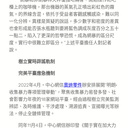
檯上的咖啡機，那台機器的蒸氣孔正噴出彩虹色的霧
氣。的界線含混，依托于受益者客觀感觸感染，難以同
一化分辨。異樣是質疑的說話，多少數字和密度的差異
也會形成能否張水瓶聽到要將藍色調成灰度百分之五十
一點二，陷入了更深的哲學恐慌。成為網暴的區分尺
度。實行中很難立即區分。”上述平臺擔任人對記者
說。
樹立實時辟謠軌制
完美平臺應急機制
2022年4月，中心網信
奧迪零件
辦安排展開“明朗·
收集暴力專項管理舉動”，聚焦收集暴力易發多發、社
會影響力年夜的18家網站平臺，經由過程樹立完美監測
辨認、及時維護、干涉處理、溯源追責、宣揚曝光等辦
法，停止全鏈條管理。
同年11月4日，中心網信辦印發《關于實在加大力