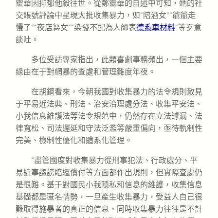
靈華因抑郁他殺往世。從鄭靈華的自述中可知，她的社
交賬號評論中呈現大批收集暴力，如“陪酒女”“爺爺走
慢了”“夜店舞女”“染發不配為人師表
德系車材料
”等歹意
談吐。
多位受訪專家指出，此類喜劇事務頻出，一個主要
緣由在于對網暴的查處和管理難度年夜。
在胡鋼看來，今朝我國對收集暴力的法令規則散見
于平易近法典、刑法、治安治理處分法、收集平安法、
小我信息維護法等法令規范中，仍然存在立法罅漏、法
律寬松、司法遲延和守法泛濫等嚴重偏向，亟待軌制性
完美、機制性優化和體系化管理。
“盡管國度對收集暴力從刑事犯法、行政處分、平
易近事譭謗賠還償付等方面都作出規則，但實際查處仍
是很難。基于對國民小我隱私和信息的維護，收集信息
基礎都是匿名情勢，一旦產生收集暴力，受益人自己很
難取得施暴者的真正的信息，同時收集暴力往往是不計