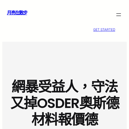
跳
月亮在散步
至
主
要
GET STARTED
內
容
網暴受益人，守法
又掉OSDER奧斯德
材料報價德