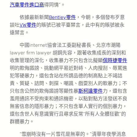
汽車零件進口商
得同情”。
依據最新新聞
Bentley零件
，今朝，多個發布歹意
談吐
VW零件
的賬號已被平臺禁言，此中有的賬號被永
遠禁言。
中國internet協會法工委副秘書長、北京市潮陽
lawyer firm lawyer 胡鋼先容，跟著收集成長的深刻和
收集管理的深化，收集暴力不只包含比擬顯
保時捷零件
明的欺侮譭謗、挑動網平易近對峙、人肉搜刮、辱罵進
犯等硬暴力，還包含站在所謂品德的制高點上不竭詰
責、質疑、詰問、刺探、嘲諷、戲耍別人的軟暴力；不
只包含公然的欺侮譭謗等顯性暴
斯柯達零件
力，還包含
濫用通訊不受拘束和通訊機密，以點對點方法發送不良
無害信息的隱形暴力；不只包含單人實行的個別暴力，
還包含世人有意識實行且尋求反常“所有人全體狂歡”的
群體暴力。
“雪崩時沒有一片雪花是無辜的。”清華年夜學消息