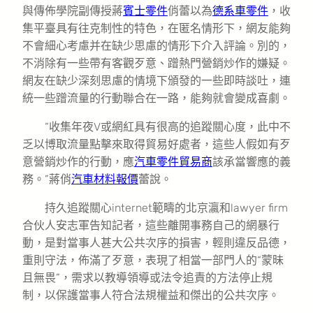
與傳佈學院副傳授蔣
賓士零件
俏蕾以為
德系車零件
，收
集平臺具有往克制性的特色，在匿名情形下，網友能夠
不會細心考慮并在缺少思慮的情形下介入評論。別的，
不消除有一些帶有客觀歹意、蹭熱門營銷炒作的嫌疑。
網友在缺少深刻思慮的情境下頒發的一些即時談吐，連
統一些蹭流量的行動聯合在一路，能夠就會變成喜劇。
“收集年夜V或網紅具有很高的追蹤關心度，此中不
乏以博取流量點擊來取得貿易好處者，這些人假如有歹
意營銷炒作的行動，應
汽車零件貿易商
該承當響應的義
務。”蔣俏
汽車材料報價
蕾說。
持久追蹤關心internet範疇的北京瀛和lawyer firm
合伙人安志軍告知記者，這些離開事務自己的網暴行
動，是對當事人甚大公共次序的損害，輕則違反品德，
重則守法，佈滿了歹意，表現了相當一部門人的“蒙昧
且無畏”，需求以教導領導或法令追責的方法停止規
制，以保護當事人符合法規權益和傑出的公共次序。