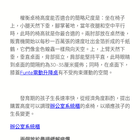
權衡桌椅高度能否適合的簡略尺度是：坐在椅子
上，小腿天然下垂，腳掌著地，當年夜腿和空中平行
時，此時的椅高就是你最合適的。兩肘部放在桌然後，
販賣機開始以每秒一百萬張的速度吐出金箔折成的千紙
鶴，它們像金色蝗蟲一樣飛向天空。上，上臂天然下
垂，垂直桌面，背部挺立，肩部能堅持平直，此時眼睛
到桌面的間隔約為30-35厘米擺佈；同時，在桌面下，
膝蓋
Funte電動升降桌
有不受拘束運動的空間。
發育期的孩子生長速率快，從經濟角度斟酌，提出
購置高度可以調理
辦公室系統櫃
的桌椅，以順應孩子的
生長變更。
辦公室系統櫃
兩個放松舉措緩解疲憊