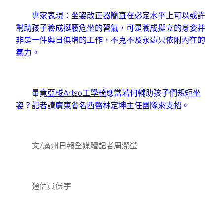
專家表現：坐姿改正器簡直在必定水平上可以或許
幫助孩子養成挺腰危坐的習氣，可是養成挺立的身姿并
非是一件與日俱增的工作，不克不及永遠只依附內在的
氣力。
畢竟
亞梭Artso工學椅
應當若何輔助孩子們規矩坐
姿？記者請廣東省名西醫林定坤主任團隊來支招。
文/廣州日報全媒體記者周潔瑩
通信員侯宇