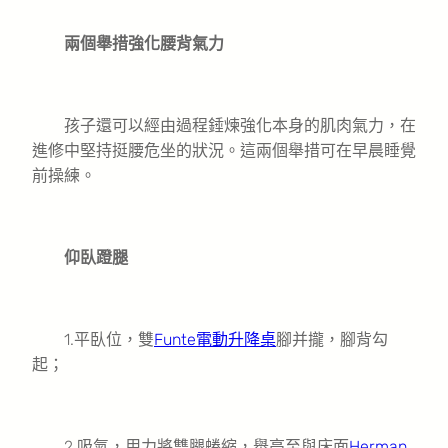
兩個舉措強化腰背氣力
孩子還可以經由過程錘煉強化本身的肌肉氣力，在
進修中堅持挺腰危坐的狀況。這兩個舉措可在早晨睡覺
前操練。
仰臥蹬腿
1.平臥位，雙
Funte電動升降桌
腳并攏，腳背勾
起；
2.吸氣，用力將雙腿蜷縮，舉高至與床面
Herman