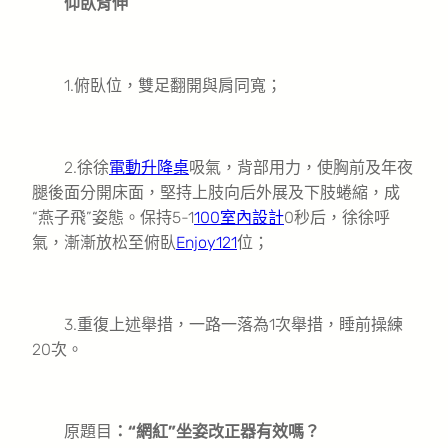
仰臥背伸
1.俯臥位，雙足翻開與肩同寬；
2.徐徐
電動升降桌
吸氣，背部用力，使胸前及年夜
腿後面分開床面，堅持上肢向后外展及下肢蜷縮，成
“燕子飛”姿態。保持5-1
100室內設計
0秒后，徐徐呼
氣，漸漸放松至俯臥
Enjoy121
位；
3.重復上述舉措，一路一落為1次舉措，睡前操練
20次。
原題目
：“網紅”坐姿改正器有效嗎？