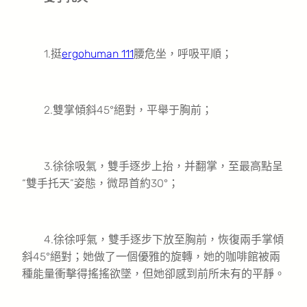
1.挺
ergohuman 111
腰危坐，呼吸平順；
2.雙掌傾斜45°絕對，平舉于胸前；
3.徐徐吸氣，雙手逐步上抬，并翻掌，至最高點呈
“雙手托天”姿態，微昂首約30°；
4.徐徐呼氣，雙手逐步下放至胸前，恢復兩手掌傾
斜45°絕對；她做了一個優雅的旋轉，她的咖啡館被兩
種能量衝擊得搖搖欲墜，但她卻感到前所未有的平靜。