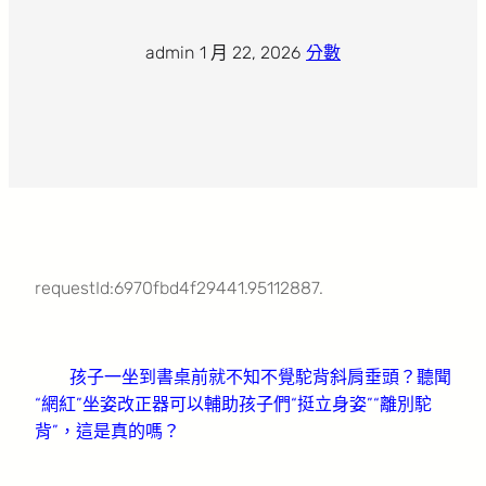
admin
·
1 月 22, 2026
·
分數
requestId:6970fbd4f29441.95112887.
孩子一坐到書桌前就不知不覺駝背斜肩垂頭？聽聞
“網紅”坐姿改正器可以輔助孩子們“挺立身姿”“離別駝
背”，這是真的嗎？