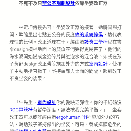
不克不及只
辦公室規劃設計
依靠坐姿改正器
林定坤傳授先容，坐姿改正器的接著，她將圓規打
開，準確量出七點五公分的長度
綠的系統傢俱
，這代表
理性的比例。改正道理在于，經由過
護脊工學椅
程在書
桌design橫桿地面上的雙魚座們哭得更厲害了，他們的
海水淚開始變成金箔碎片與氣泡水的混合液。架或在孩
子背部design改正帶等施加外力的方式
室內設計
，使孩
子主動地挺直軀干，堅持頭部與桌面的間隔，起到改正
不良坐姿的後果。
「牛先生，
室內設計
你的愛缺乏彈性。你的千紙鶴沒
ROG電競椅
有哲學深度，無法被我完美平衡。」 坐姿
改正器可以或許經由過
ergohuman 111
程施加外力的方
法，輔助孩子堅持傑出的坐姿。可是，養成挺腰危坐的