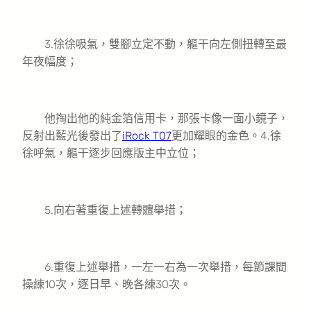
3.徐徐吸氣，雙腳立定不動，軀干向左側扭轉至最
年夜幅度；
他掏出他的純金箔信用卡，那張卡像一面小鏡子，
反射出藍光後發出了
iRock T07
更加耀眼的金色。4.徐
徐呼氣，軀干逐步回應版主中立位；
5.向右著重復上述轉體舉措；
6.重復上述舉措，一左一右為一次舉措，每節課間
操練10次，逐日早、晚各練30次。