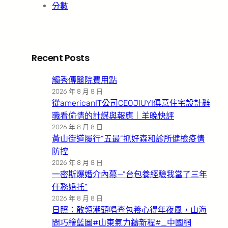
分數
Recent Posts
觸秀傳醫院費用點
2026 年 8 月 8 日
從americanIT公司CEOJIUYI俱意住宅設計辭
職看偷情的計謀與報應｜羊晚快評
2026 年 8 月 8 日
黃山街道履行“五最”抓好森和診所健檢疫情
防控
2026 年 8 月 8 日
一密斯爆婚介內幕—”台包養經驗我當了三年
任務婚托”
2026 年 8 月 8 日
日照：敢領潮頭唱查包養心得年夜風，山海
間巧繪藍圖#山東氣力鑄新程#_中國網