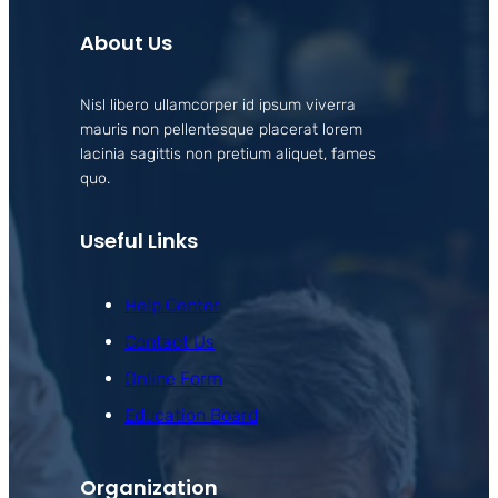
About Us
Nisl libero ullamcorper id ipsum viverra
mauris non pellentesque placerat lorem
lacinia sagittis non pretium aliquet, fames
quo.
Useful Links
Help Center
Contact Us
Online Form
Education Board
Organization