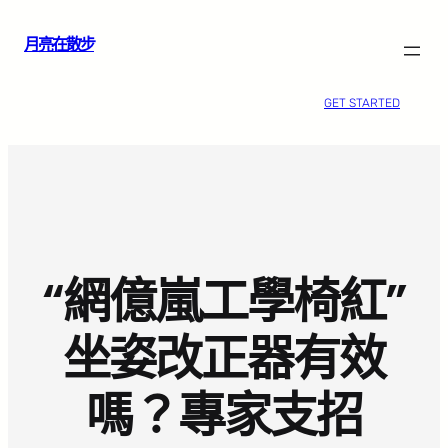
跳
月亮在散步
至
主
要
GET STARTED
內
容
“網億嵐工學椅紅”
坐姿改正器有效
嗎？專家支招