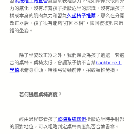
習
系統櫃工廠直營
氣需求表裡協力。假如僅僅只依附外
力的感化，沒有培育孩子挺腰危坐的認識，沒有讓孩子
構成本身的肌肉氣力和習氣
久坐椅子推薦
，那么在分開
改正器后，孩子很有能夠“打回本相”，恢回復復興來過
錯的坐姿。
除了坐姿改正器之外，我們還要為孩子遴選一套適
合的桌椅。桌椅太低，會讓孩子情不自禁
backbone工
學椅
地俯身垂頭、哈腰弓背頸前伸，招致頸椎勞損。
若何遴選桌椅高度？
經由過程察看孩子
歐德系統傢俱
挺腰危坐時手肘部
的絕對地位，可以粗略判定桌椅高度能否合適書寫。