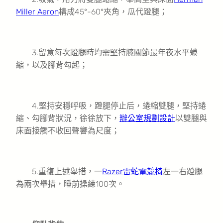
Miller Aeron
構成45°-60°夾角，瓜代蹬腿；
3.留意每次蹬腿時均需堅持膝關節最年夜水平蜷
縮，以及腳背勾起；
4.堅持安穩呼吸，蹬腿停止后，蜷縮雙腿，堅持蜷
縮、勾腳背狀況，徐徐放下，
辦公室規劃設計
以雙腿與
床面接觸不收回聲響為尺度；
5.重復上述舉措，一
Razer雷蛇電競椅
左一右蹬腿
為兩次舉措，睡前操練100次。