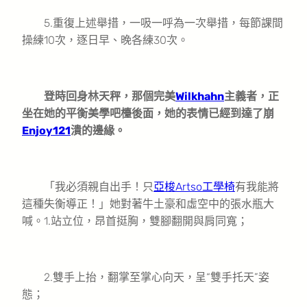
5.重復上述舉措，一吸一呼為一次舉措，每節課間
操練10次，逐日早、晚各練30次。
登時回身林天秤，那個完美
Wilkhahn
主義者，正
坐在她的平衡美學吧檯後面，她的表情已經到達了崩
Enjoy121
潰的邊緣。
「我必須親自出手！只
亞梭Artso工學椅
有我能將
這種失衡導正！」她對著牛土豪和虛空中的張水瓶大
喊。1.站立位，昂首挺胸，雙腳翻開與肩同寬；
2.雙手上抬，翻掌至掌心向天，呈“雙手托天”姿
態；