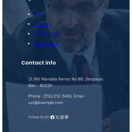
About
Courses
Appreciation
Association
Contact info
Jl. Niti Mandala Renon No.88, Denpasar,
Bali – 80239
Phone : (316) 212-3456, Email :
xyz@example.com
Facebook
X
Instagram
Pinterest
Follow Us On: