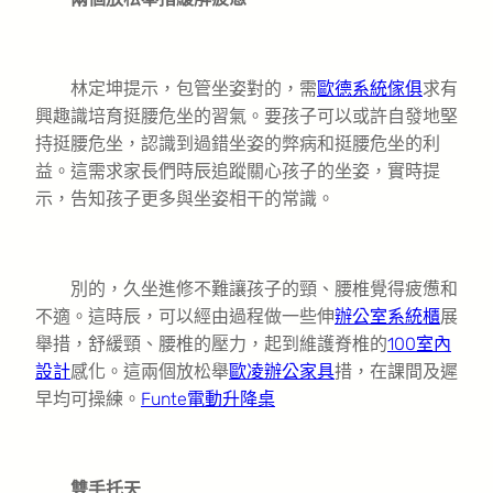
林定坤提示，包管坐姿對的，需
歐德系統傢俱
求有
興趣識培育挺腰危坐的習氣。要孩子可以或許自發地堅
持挺腰危坐，認識到過錯坐姿的弊病和挺腰危坐的利
益。這需求家長們時辰追蹤關心孩子的坐姿，實時提
示，告知孩子更多與坐姿相干的常識。
別的，久坐進修不難讓孩子的頸、腰椎覺得疲憊和
不適。這時辰，可以經由過程做一些伸
辦公室系統櫃
展
舉措，舒緩頸、腰椎的壓力，起到維護脊椎的
100室內
設計
感化。這兩個放松舉
歐凌辦公家具
措，在課間及遲
早均可操練。
Funte電動升降桌
雙手托天